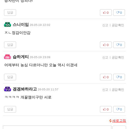
승자만이 정의다!
답글
0
0
스니이임
26-05-19 22:02
신고
|
공감 확인
ㅈㄴ정감이안감
답글
0
0
습하게티
26-05-19 23:09
신고
|
공감 확인
어제부터 농심 다르더니만 오늘 역시 이겼네
답글
0
0
겜겜봐하라고
26-05-20 11:57
신고
|
공감 확인
ㅋㅋㅋㅋ 개꿀잼이구만 서로
답글
0
0
새로고침