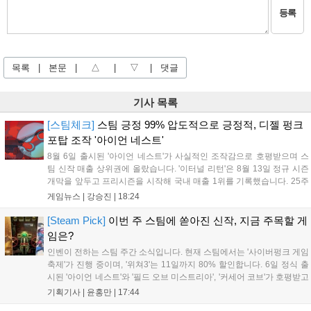
등록
목록
|
본문
|
△
|
▽
|
댓글
기사 목록
[스팀체크]
스팀 긍정 99% 압도적으로 긍정적, 디젤 펑크
포탑 조작 '아이언 네스트'
8월 6일 출시된 '아이언 네스트'가 사실적인 조작감으로 호평받으며 스
팀 신작 매출 상위권에 올랐습니다. '이터널 리턴'은 8월 13일 정규 시즌
개막을 앞두고 프리시즌을 시작해 국내 매출 1위를 기록했습니다. 25주
년을 맞은 '고스트 리콘' 시리즈는 8월 6일 쇼케이스와 함께 대규모 할인
게임뉴스 |
강승진
|
18:24
을 진행하며 순위가 급상승했고, 신작 '마블 투혼: 파이팅 소울즈'와 레트
로 수리 시뮬레이션 '리스토리'도 스팀에 정식 출시되었습니다....
[Steam Pick]
이번 주 스팀에 쏟아진 신작, 지금 주목할 게
임은?
인벤이 전하는 스팀 주간 소식입니다. 현재 스팀에서는 '사이버펑크 게임
축제'가 진행 중이며, '위쳐3'는 11일까지 80% 할인합니다. 6일 정식 출
시된 '아이언 네스트'와 '필드 오브 미스트리아', '커세어 코브'가 호평받고
있습니다. 한편, 7일 출시된 '마블 투혼'은 태그 시스템에 대한 호불호가
기획기사 |
윤홍만
|
17:44
갈리며 복합적 평가를 기록 중입니다. 유비소프트의 '고스트리콘: 와일드