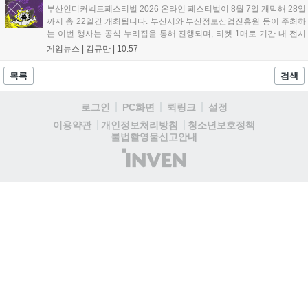
부산인디커넥트페스티벌 2026 온라인 페스티벌이 8월 7일 개막해 28일
까지 총 22일간 개최됩니다. 부산시와 부산정보산업진흥원 등이 주최하
는 이번 행사는 공식 누리집을 통해 진행되며, 티켓 1매로 기간 내 전시
작을 제한 없이 체험할 수 있습니다. 일반 및 루키 부문 등 다양한 인디게
게임뉴스 |
김규만
|
10:57
임을 선보이며 개발자와의 소통 기능도 제공합니다. 장소 제약 없이 전
세계 누구나 참여 가능한 이번 행사는 역대 최대 규모로 열려 인디게임
목록
검색
생태계 확장에 기여할 전망입니다....
로그인
PC화면
퀵링크
설정
청소년보호정책
이용약관
개인정보처리방침
불법촬영물신고안내
(주)
인
벤