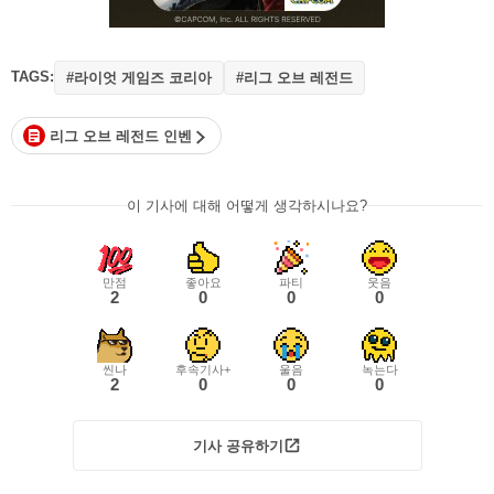
TAGS:
#라이엇 게임즈 코리아
#리그 오브 레전드
리그 오브 레전드 인벤
이 기사에 대해 어떻게 생각하시나요?
만점
좋아요
파티
웃음
2
0
0
0
씬나
후속기사+
울음
녹는다
2
0
0
0
기사 공유하기