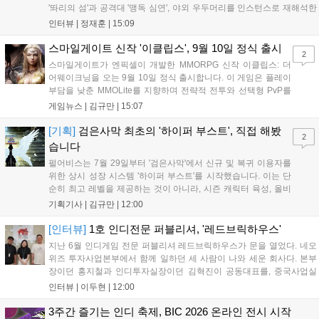
'똬리의 섬'과 공격대 '맹독 심연', 야외 우두머리를 인스턴스로 재해석한
'소굴'을 포함합니다. 개발진은 하우징 시스템 개선 및 신화+ 던전 로테이
인터뷰 |
정재훈
|
15:09
션, 공격대 보상 강화 등을 예고하며, 한국 팬들의 열정적인 성원에 감사
를 표했습니다....
스마일게이트 신작 '이클립스', 9월 10일 정식 출시
2
스마일게이트가 엔픽셀이 개발한 MMORPG 신작 이클립스: 더
어웨이크닝을 오는 9월 10일 정식 출시합니다. 이 게임은 플레이
부담을 낮춘 MMOLite를 지향하며 전략적 전투와 선택형 PvP를
특징으로 합니다. 현재 공식 홈페이지와 앱 마켓에서 사전등록을
게임뉴스 |
김규만
|
15:07
진행 중이며 참여자에게는 초월 소환권 등 다양한 보상을 제공합
니다. 또한 카카오톡 채널 추가 시 주차별 스페셜 쿠폰과 한정 스
[기획]
검은사막 최초의 '하이퍼 부스트', 직접 해봤
2
킨, 경품 이벤트 등 풍성한 혜택을 마련해 이용자들의 기대를 모
습니다
으고 있습니다....
펄어비스는 7월 29일부터 '검은사막'에서 신규 및 복귀 이용자를
위한 상시 성장 시스템 '하이퍼 부스트'를 시작했습니다. 이는 단
순히 최고 레벨을 제공하는 것이 아니라, 시즌 캐릭터 육성, 올비
아 아카데미 수료, 아침의 나라 설화 진행 등 4단계 과정을 통해
기획기사 |
김규만
|
12:00
게임에 적응하며 공방합 750을 목표로 성장하는 구조입니다. 이
용자는 과제를 완수하며 동(V) 투발라 장비와 검은별 무기, 카라
[인터뷰]
1호 인디전문 퍼블리셔, '레드브릭하우스'
자드 장신구 등을 획득해 주요 콘텐츠에 진입할 수 있습니다....
지난 6월 인디게임 전문 퍼블리셔 레드브릭하우스가 문을 열었다. 네오
위즈 투자사업본부에서 함께 일하던 세 사람이 나와 세운 회사다. 본부
장이던 홍지철과 인디투자실장이던 김혁진이 공동대표를, 중국사업실
장이던 이민정이 이사를 맡았다. 출범 한 달여 만에 위메이드맥스의 전
인터뷰 |
이두현
|
12:00
략적 투자와 카카오벤처스 등 5개 벤처캐피털의 재무적 투자가 연달아
들어왔다. 서비스 중인...
3주간 즐기는 인디 축제, BIC 2026 온라인 전시 시작