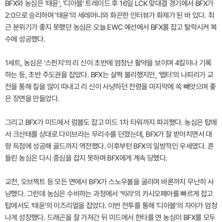
BFX와 농심은 '태윤', '디아블' 트레이드 후 16일 LCK 맞대결 경기에서 BFX가
2:0으로 승리하며 '태윤'의 세레머니와 화끈한 인터뷰가 화제가 된 바 있다. 최
근 분위기가 좋지 못했던 농심은 오늘 EWC 예선에서 BFX를 잡고 탈락시켜 복
수에 성공했다.
1세트, 농심은 '스펀지'의 리 신이 초반에 엄청난 활약을 보이며 4킬이나 기록
하는 등, 초반 주도권을 잡았다. BFX는 살짝 불리했지만, '랩터'의 나피리가 교
전을 통해 킬을 많이 따내고 리 신이 사냥하던 전령을 마지막에 쏙 빼앗으며 좋
은 장면을 만들었다.
그리고 BFX가 미드에서 럼블도 잡고 미드 1차 타워까지 파괴했다. 농심은 탑에
서 크산테를 상대로 다이브라는 무리수를 던졌는데, BFX가 잘 받아치면서 대
량 득점에 성공해 골드까지 역전했다. 이후부턴 BFX의 일방적인 우세였다. 흔
들린 농심은 다시 중심을 잡지 못하며 BFX에게 계속 당했다.
교전, 오브젝트 등 모든 면에서 BFX가 스노우볼을 굴리며 바론까지 무난히 사
냥했다. 그런데 농심은 수비하는 과정에서 '빅라'의 카시오페아를 빠르게 잡고
탑에서도 '태윤'의 이즈리얼을 잡았다. 이번 전투를 통해 '디아블'의 자야가 엄청
나게 성장했다. 드래곤을 잘 가져간 뒤 미드에서 한타를 연 농심이 BFX를 모두