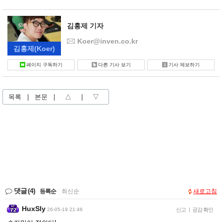
김홍제 기자
Koer@inven.co.kr
김홍제
(Koer)
페이지 구독하기
다른 기사 보기
기사 제보하기
목록
|
본문
|
△
|
▽
댓글
(4)
등록순
|
최신순
새로고침
HuxSly
26-05-19 21:46
신고
|
공감 확인