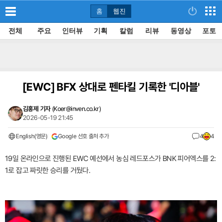
홈
웹진
전체
주요
인터뷰
기획
칼럼
리뷰
동영상
포토
[EWC]
BFX 상대로 펜타킬 기록한 '디아블'
김홍제 기자
(
Koer@inven.co.kr
)
2026-05-19 21:45
English(영문)
Google 선호 출처 추가
4
4
19일 온라인으로 진행된 EWC 예선에서 농심 레드포스가 BNK 피어엑스를 2:
1로 잡고 짜릿한 승리를 거뒀다.