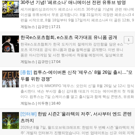
랜드'는 7년 만의 대규모 업데이트 '라스트 라이츠'와 함께 95% 할인 중
30주년 기념! '페르소나' 애니메이션 전편 유튜브 방영
입니다....
세가퍼블리싱코리아가 페르소나 시리즈 30주년을 기념해 관련 애니메
이션을 유튜브에서 무료 공개합니다. 8월 31일까지 극장판 페르소나3 4
편을 시작으로, 8월 18일부터 9월 17일까지 페르소나4 더 골든 12화, 9
월 15일부터 10월 14일까지 페르소나5 시리즈가 순차 공개됩니다. 또한
게임뉴스 |
김규만
|
17:21
8월 16일까지 SNS를 통해 축하 메시지를 모집하며, 선정된 내용은 기념
영상 및 대형 전광판에 소개될 예정입니다....
한국e스포츠협회, e스포츠 국가대표 유니폼 공개
1
한국e스포츠협회가 한국 도자기의 절제미와 강인함을 담은 e스
포츠 국가대표 공식 유니폼과 캡슐 컬렉션을 공개했다. 이번 유니
폼은 아시안게임 및 사전 행사에서 착용될 예정이며, 일상복으로
구성된 컬렉션은 오는 8월 28일부터 골스튜디오 공식 홈페이지
게임뉴스 |
김규만
|
17:04
와 무신사, 오프라인 매장에서 판매된다. 다만 아시안게임 결선에
서는 대회 규정에 따라 별도의 유니폼을 착용할 계획이다....
[종합]
컴투스-에이버튼 신작 '제우스' 8월 26일 출시…"모
두를 위한 경쟁"
컴투스가 신작 MMORPG '제우스: 오만의 신'을 8월 26일 낮 12시 정식
출시한다. 넥슨 부사장 출신 김대훤 대표가 이끄는 에이버튼의 첫 작품
이다. 컴투스는 7일 쇼케이스를 열고 출시일과 함께 핵심 콘텐츠, 유료화
정책, 운영 방향을 공개했다. 캐릭터명 선점은 8월 13일 오후 8시 시작한
게임뉴스 |
이두현
|
16:40
다. '제우스: 오만의 신'은 최고신 제우스의 오만으로 균열이...
[인터뷰]
한밤 시즌2 '울라텍의 저주', 서사부터 엔드 콘텐
츠까지
2026년 8월 7일, 월드오브워크래프트: 한밤의 두 번째 시즌 '울라텍의 저
주' 개발자 인터뷰가 진행되었습니다. 이번 업데이트는 신규 야외 지역