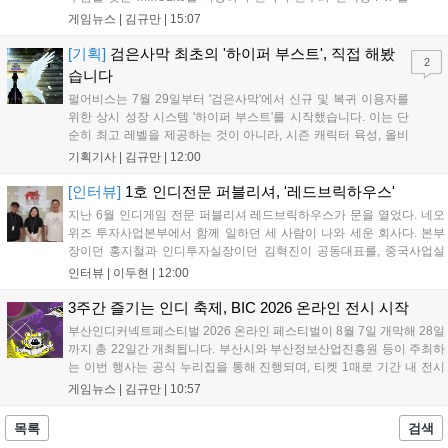
특징으로 합니다. 현재 공식 홈페이지와 앱 마켓에서 사전등록을
게임뉴스 |
김규만
|
15:07
진행 중이며 참여자에게는 초월 소환권 등 다양한 보상을 제공합
니다. 또한 카카오톡 채널 추가 시 주차별 스페셜 쿠폰과 한정 스
[기획]
검은사막 최초의 '하이퍼 부스트', 직접 해봤
2
킨, 경품 이벤트 등 풍성한 혜택을 마련해 이용자들의 기대를 모
습니다
으고 있습니다....
펄어비스는 7월 29일부터 '검은사막'에서 신규 및 복귀 이용자를
위한 상시 성장 시스템 '하이퍼 부스트'를 시작했습니다. 이는 단
순히 최고 레벨을 제공하는 것이 아니라, 시즌 캐릭터 육성, 올비
아 아카데미 수료, 아침의 나라 설화 진행 등 4단계 과정을 통해
기획기사 |
김규만
|
12:00
게임에 적응하며 공방합 750을 목표로 성장하는 구조입니다. 이
용자는 과제를 완수하며 동(V) 투발라 장비와 검은별 무기, 카라
[인터뷰]
1호 인디전문 퍼블리셔, '레드브릭하우스'
자드 장신구 등을 획득해 주요 콘텐츠에 진입할 수 있습니다....
지난 6월 인디게임 전문 퍼블리셔 레드브릭하우스가 문을 열었다. 네오
위즈 투자사업본부에서 함께 일하던 세 사람이 나와 세운 회사다. 본부
장이던 홍지철과 인디투자실장이던 김혁진이 공동대표를, 중국사업실
장이던 이민정이 이사를 맡았다. 출범 한 달여 만에 위메이드맥스의 전
인터뷰 |
이두현
|
12:00
략적 투자와 카카오벤처스 등 5개 벤처캐피털의 재무적 투자가 연달아
들어왔다. 서비스 중인...
3주간 즐기는 인디 축제, BIC 2026 온라인 전시 시작
부산인디커넥트페스티벌 2026 온라인 페스티벌이 8월 7일 개막해 28일
까지 총 22일간 개최됩니다. 부산시와 부산정보산업진흥원 등이 주최하
는 이번 행사는 공식 누리집을 통해 진행되며, 티켓 1매로 기간 내 전시
작을 제한 없이 체험할 수 있습니다. 일반 및 루키 부문 등 다양한 인디게
게임뉴스 |
김규만
|
10:57
임을 선보이며 개발자와의 소통 기능도 제공합니다. 장소 제약 없이 전
세계 누구나 참여 가능한 이번 행사는 역대 최대 규모로 열려 인디게임
목록
검색
생태계 확장에 기여할 전망입니다....