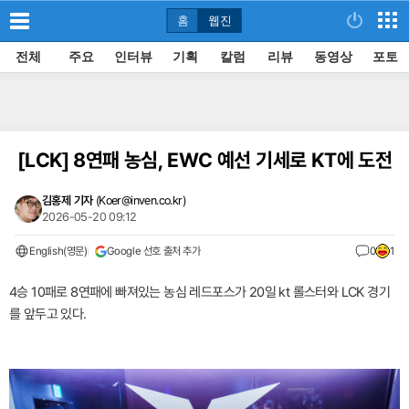
홈
웹진
전체
주요
인터뷰
기획
칼럼
리뷰
동영상
포토
[LCK]
8연패 농심, EWC 예선 기세로 KT에 도전
김홍제 기자
(
Koer@inven.co.kr
)
2026-05-20 09:12
English(영문)
Google 선호 출처 추가
0
1
4승 10패로 8연패에 빠져있는 농심 레드포스가 20일 kt 롤스터와 LCK 경기
를 앞두고 있다.