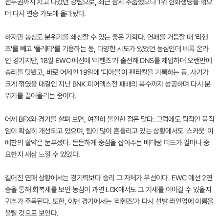
선두권까지 치고 나갔던 강팀으로, 최근 잠시 주춤했으나 1위 한화생명을 꺾으
며 다시 연승 가도에 올라탔다.
하지만 농심도 분위기를 쇄신할 수 있는 좋은 기회다. 연패를 거듭할 때 '리헨
즈'를 빼고 '플레타'를 기용하는 등, 다양한 시도가 있었던 농심인데 비록 온라
인 경기지만, 18일 EWC 예선에 '리헨즈'가 출전해 DNS를 제압하며 오랜만에
승리를 맛봤고, 바로 어제인 19일에 '디아블'이 펜타킬을 기록하는 등, 사기가
크게 꺾였을 대결인 지난 BNK 피어엑스전 패배의 복수까지 성공하며 다시 분
위기를 끌어올리는 중이다.
어제 BFX와 경기를 살펴 보면, 여전히 불안한 점은 많다. 그럼에도 팀적인 움직
임이 확실히 개선되고 있으며, 팀이 많이 흔들리고 있는 상황에서도 '스카웃' 이
예찬의 활약은 눈부셨다. 든든하게 중심을 잡아주는 베테랑 미드가 얼마나 중
요한지 새삼 느낄 수 있었다.
길어진 연패 상황에서는 경기력보다 승리 그 자체가 우선이다. EWC 예선 2연
승을 통해 회복세를 보인 농심이 과연 LCK에서도 그 기세를 이어갈 수 있을지
귀추가 주목된다. 또한, 이번 경기에서는 '리헨즈'가 다시 선발 라인업에 이름을
올릴 것으로 보인다.