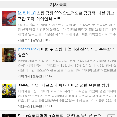
기사 목록
[스팀체크]
스팀 긍정 99% 압도적으로 긍정적, 디젤 펑크
포탑 조작 '아이언 네스트'
8월 6일 출시된 '아이언 네스트'가 사실적인 조작감으로 호평받으며 스
팀 신작 매출 상위권에 올랐습니다. '이터널 리턴'은 8월 13일 정규 시즌
개막을 앞두고 프리시즌을 시작해 국내 매출 1위를 기록했습니다. 25주
년을 맞은 '고스트 리콘' 시리즈는 8월 6일 쇼케이스와 함께 대규모 할인
게임뉴스 |
강승진
|
18:24
을 진행하며 순위가 급상승했고, 신작 '마블 투혼: 파이팅 소울즈'와 레트
로 수리 시뮬레이션 '리스토리'도 스팀에 정식 출시되었습니다....
[Steam Pick]
이번 주 스팀에 쏟아진 신작, 지금 주목할 게
임은?
인벤이 전하는 스팀 주간 소식입니다. 현재 스팀에서는 '사이버펑크 게임
축제'가 진행 중이며, '위쳐3'는 11일까지 80% 할인합니다. 6일 정식 출
시된 '아이언 네스트'와 '필드 오브 미스트리아', '커세어 코브'가 호평받고
있습니다. 한편, 7일 출시된 '마블 투혼'은 태그 시스템에 대한 호불호가
기획기사 |
윤홍만
|
17:44
갈리며 복합적 평가를 기록 중입니다. 유비소프트의 '고스트리콘: 와일드
랜드'는 7년 만의 대규모 업데이트 '라스트 라이츠'와 함께 95% 할인 중
30주년 기념! '페르소나' 애니메이션 전편 유튜브 방영
입니다....
세가퍼블리싱코리아가 페르소나 시리즈 30주년을 기념해 관련 애니메
이션을 유튜브에서 무료 공개합니다. 8월 31일까지 극장판 페르소나3 4
편을 시작으로, 8월 18일부터 9월 17일까지 페르소나4 더 골든 12화, 9
월 15일부터 10월 14일까지 페르소나5 시리즈가 순차 공개됩니다. 또한
게임뉴스 |
김규만
|
17:21
8월 16일까지 SNS를 통해 축하 메시지를 모집하며, 선정된 내용은 기념
영상 및 대형 전광판에 소개될 예정입니다....
한국e스포츠협회, e스포츠 국가대표 유니폼 공개