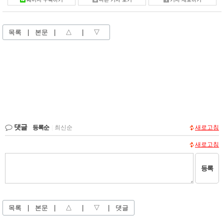
목록
|
본문
|
△
|
▽
댓글
등록순
|
최신순
새로고침
새로고침
등록
목록
|
본문
|
△
|
▽
|
댓글