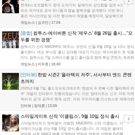
1
한국e스포츠협회가 한국 도자기의 절제미와 강인함을 담은 e스
포츠 국가대표 공식 유니폼과 캡슐 컬렉션을 공개했다. 이번 유니
폼은 아시안게임 및 사전 행사에서 착용될 예정이며, 일상복으로
구성된 컬렉션은 오는 8월 28일부터 골스튜디오 공식 홈페이지
게임뉴스 |
김규만
|
17:04
와 무신사, 오프라인 매장에서 판매된다. 다만 아시안게임 결선에
서는 대회 규정에 따라 별도의 유니폼을 착용할 계획이다....
[종합]
컴투스-에이버튼 신작 '제우스' 8월 26일 출시…"모
두를 위한 경쟁"
컴투스가 신작 MMORPG '제우스: 오만의 신'을 8월 26일 낮 12시 정식
출시한다. 넥슨 부사장 출신 김대훤 대표가 이끄는 에이버튼의 첫 작품
이다. 컴투스는 7일 쇼케이스를 열고 출시일과 함께 핵심 콘텐츠, 유료화
정책, 운영 방향을 공개했다. 캐릭터명 선점은 8월 13일 오후 8시 시작한
게임뉴스 |
이두현
|
16:40
다. '제우스: 오만의 신'은 최고신 제우스의 오만으로 균열이...
[인터뷰]
한밤 시즌2 '울라텍의 저주', 서사부터 엔드 콘텐
츠까지
2026년 8월 7일, 월드오브워크래프트: 한밤의 두 번째 시즌 '울라텍의 저
주' 개발자 인터뷰가 진행되었습니다. 이번 업데이트는 신규 야외 지역
'똬리의 섬'과 공격대 '맹독 심연', 야외 우두머리를 인스턴스로 재해석한
'소굴'을 포함합니다. 개발진은 하우징 시스템 개선 및 신화+ 던전 로테이
인터뷰 |
정재훈
|
15:09
션, 공격대 보상 강화 등을 예고하며, 한국 팬들의 열정적인 성원에 감사
를 표했습니다....
스마일게이트 신작 '이클립스', 9월 10일 정식 출시
2
스마일게이트가 엔픽셀이 개발한 MMORPG 신작 이클립스: 더
어웨이크닝을 오는 9월 10일 정식 출시합니다. 이 게임은 플레이
부담을 낮춘 MMOLite를 지향하며 전략적 전투와 선택형 PvP를