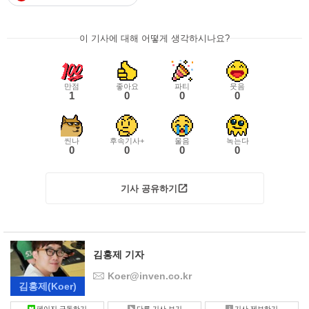
이 기사에 대해 어떻게 생각하시나요?
만점
좋아요
파티
웃음
1
0
0
0
씬나
후속기사+
울음
녹는다
0
0
0
0
기사 공유하기
김홍제 기자
Koer@inven.co.kr
김홍제
(Koer)
페이지 구독하기
다른 기사 보기
기사 제보하기