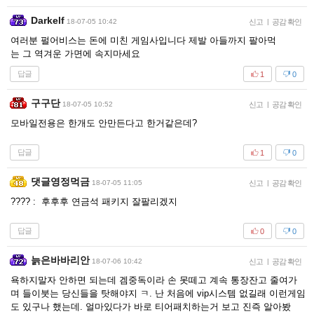
Darkelf
18-07-05 10:42
신고
|
공감 확인
여러분 펄어비스는 돈에 미친 게임사입니다 제발 아들까지 팔아먹
는 그 역겨운 가면에 속지마세요
답글
1
0
구구단
18-07-05 10:52
신고
|
공감 확인
모바일전용은 한개도 안만든다고 한거같은데?
답글
1
0
댓글영정먹금
18-07-05 11:05
신고
|
공감 확인
???? : 후후후 연금석 패키지 잘팔리겠지
답글
0
0
늙은바바리안
18-07-06 10:42
신고
|
공감 확인
욕하지말자 안하면 되는데 겜중독이라 손 못떼고 계속 통장잔고 줄여가
며 들이붓는 당신들을 탓해야지 ㅋ. 난 처음에 vip시스템 없길래 이런게임
도 있구나 했는데. 얼마있다가 바로 티어패치하는거 보고 진즉 알아봤