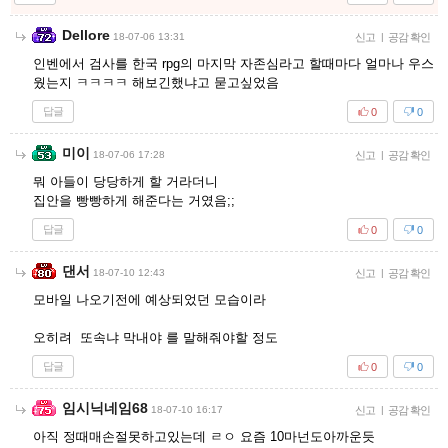
Dellore
18-07-06 13:31
신고
|
공감 확인
인벤에서 검사를 한국 rpg의 마지막 자존심라고 할때마다 얼마나 우스
웠는지 ㅋㅋㅋㅋ 해보긴했냐고 묻고싶었음
답글
0
0
미이
18-07-06 17:28
신고
|
공감 확인
뭐 아들이 당당하게 할 거라더니
집안을 빵빵하게 해준다는 거였음;;
답글
0
0
댄서
18-07-10 12:43
신고
|
공감 확인
모바일 나오기전에 예상되었던 모습이라
오히려 또속냐 막내야 를 말해줘야할 정도
답글
0
0
임시닉네임68
18-07-10 16:17
신고
|
공감 확인
아직 정때매손절못하고있는데 ㄹㅇ 요즘 10마넌도아까운듯