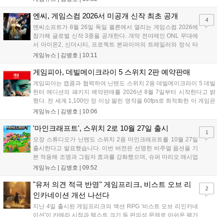
임은 향후 스팀, PS5, Xbox, 스위치로 발매될 예정이나 구체적인 출시일
은 미정입니다....
엔씨, 게임스컴 2026서 미공개 신작 최초 공개
4
엔씨소프트가 8월 26일 독일 쾰른에서 열리는 게임스컴 2026에
참가해 글로벌 신작 3종을 공개한다. 개막 전야제인 ONL 무대에
서 아이온2, 신더시티, 프로젝트 본파이어의 트레일러와 정식 타
이틀이 발표될 예정이다. 특히 아이온2는 9월 30일 얼리액세스를
게임뉴스 |
김병호
|
10:11
앞두고 있으며, 프로젝트 본파이어는 이번 행사를 통해 처음으로
베일을 벗는다. 또한 북미 스튜디오가 개발 중인 길드워3는 B2B
게임피아, 데빌메이크라이 5 스위치 2판 예약판매
관에 출품되어 글로벌 시장 공략에 나선다. 엔씨는 이번 행사를
게임피아는 캡콤과 협력하여 닌텐도 스위치 2용 데빌메이크라이 5 데빌
통해 전 세계 이용자와의 접점을 확대하고 신작에 대한 기대감을
헌터 에디션의 패키지 예약판매를 2026년 8월 7일부터 시작한다고 밝
극대화할 계획이다....
혔다. 전 세계 1,100만 장 이상 팔린 명작을 60fps로 최적화한 이 게임은
한국어를 공식 지원하며, 본편 외 다양한 추가 콘텐츠가 포함된다. 국내
게임뉴스 |
김병호
|
10:06
정식 발매일은 2026년 8월 28일이며, 예약판매는 소프라노 등 온라인
쇼핑몰에서 진행된다. 청소년 이용 불가 등급이다....
'마인크래프트', 스위치 2로 10월 27일 출시
1
모장 스튜디오가 닌텐도 스위치 2용 마인크래프트를 10월 27일
출시한다고 발표했습니다. 이번 버전은 선명한 비주얼 옵션을 기
본 적용해 조명과 그림자 효과를 강화했으며, 슈퍼 마리오 매시업
팩도 업데이트됩니다. 기존 월드 이관이 가능하며 디지털 업그레
게임뉴스 |
김병호
|
09:52
이드 경로도 제공될 예정이나 구체적인 가격과 조건은 추후 공개
됩니다. 일부 환경에서는 해당 그래픽 옵션이 제한될 수 있습니
"유저 의견 적극 반영" 게임프리크, 비스트 오브 리
2
다....
인카네이션 개선 나선다
지난 4일 출시된 게임프리크의 액션 RPG '비스트 오브 리인카네
이션'이 카메라 시점과 텍스트 크기 등 편의성 문제로 아쉬운 평가