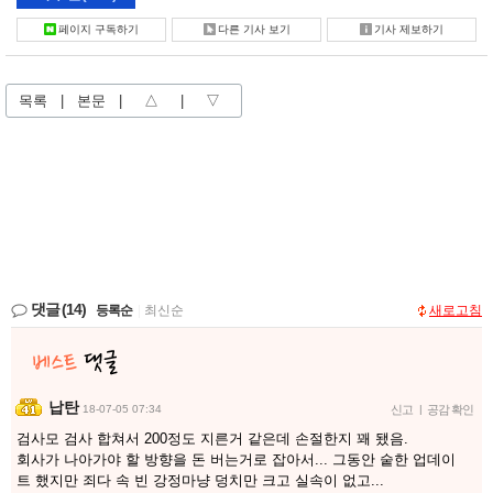
페이지 구독하기
다른 기사 보기
기사 제보하기
목록
|
본문
|
△
|
▽
댓글
(14)
등록순
|
최신순
새로고침
납탄
18-07-05 07:34
신고
|
공감 확인
검사모 검사 합쳐서 200정도 지른거 같은데 손절한지 꽤 됐음.
회사가 나아가야 할 방향을 돈 버는거로 잡아서... 그동안 숱한 업데이
트 했지만 죄다 속 빈 강정마냥 덩치만 크고 실속이 없고...