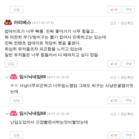
답글
0
0
아리베스
18-07-05 07:51
신고
|
공감 확인
업데이트가 너무 빠름. 진짜 쫓아가기 너무 힘들고...
뭐 여전히 무기/방어구는 뽑기 없어서 만족하고는 있는데
진짜 컨텐츠 업데이트 적당히 했음 좋겠다.
최상위 유저들조차 피곤함을 느끼고 있는데
일반 유저들은 너무 힘들어서 다 때려치고 싶다 정말..
답글
2
0
임시닉네임68
18-07-10 16:18
신고
|
공감 확인
ㄹㅇ 사냥너무피곤하고 너무씹노잼임 그래도 씨구는 사냥은꿀잼이엇
는데
답글
0
0
임시닉네임68
18-07-10 16:18
신고
|
공감 확인
난입도있어서 긴장빨면서하는맛이쩔엇는데
답글
0
0