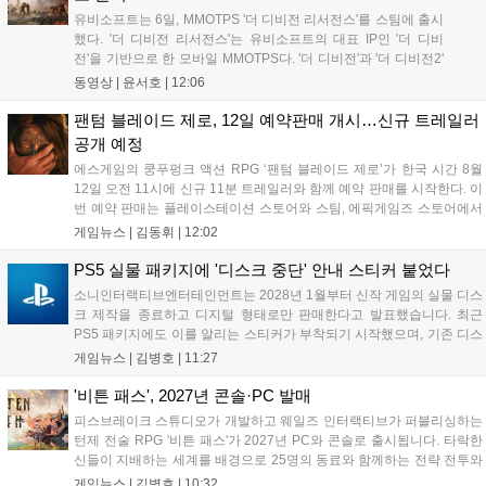
유비소프트는 6일, MMOTPS '더 디비전 리서전스'를 스팀에 출시
했다. '더 디비전 리서전스'는 유비소프트의 대표 IP인 '더 디비
전'을 기반으로 한 모바일 MMOTPS다. '더 디비전'과 '더 디비전2'
사이의 시기를 배경으로 하고 있으며, 완전히 새로운 독립형 스토
동영상 |
윤서호
|
12:06
리와 캠페인을 선보인다. 뉴욕에서 발생한 ‘그린 포이즌’ 사태 속
의 디비전 요원이 되어...
팬텀 블레이드 제로, 12일 예약판매 개시…신규 트레일러
공개 예정
에스게임의 쿵푸펑크 액션 RPG ‘팬텀 블레이드 제로’가 한국 시간 8월
12일 오전 11시에 신규 11분 트레일러와 함께 예약 판매를 시작한다. 이
번 예약 판매는 플레이스테이션 스토어와 스팀, 에픽게임즈 스토어에서
진행되며, 개발이 완료된 게임은 10월 29일 정식 출시될 예정이다. 언리
게임뉴스 |
김동휘
|
12:02
얼 엔진 5로 제작된 이 게임은 홍콩 무협 영화에서 영감을 받은 화려한
콤보 액션과 세미 오픈월드 환경을 특징으로 한다....
PS5 실물 패키지에 '디스크 중단' 안내 스티커 붙었다
소니인터랙티브엔터테인먼트는 2028년 1월부터 신작 게임의 실물 디스
크 제작을 종료하고 디지털 형태로만 판매한다고 발표했습니다. 최근
PS5 패키지에도 이를 알리는 스티커가 부착되기 시작했으며, 기존 디스
크는 계속 이용 가능합니다. 7월 31일 실적 발표에서 소니 측은 이용자
게임뉴스 |
김병호
|
11:27
반발을 인지하고 있으나 디지털 전환은 신중히 추진하겠다고 밝혔습니
다. 향후 지역별 유통 방식은 미정입니다....
'비튼 패스', 2027년 콘솔·PC 발매
피스브레이크 스튜디오가 개발하고 웨일즈 인터랙티브가 퍼블리싱하는
턴제 전술 RPG '비튼 패스'가 2027년 PC와 콘솔로 출시됩니다. 타락한
신들이 지배하는 세계를 배경으로 25명의 동료와 함께하는 전략 전투와
듀얼 잡 시스템이 특징입니다. 킥스타터 펀딩을 성공적으로 마친 이 게
게임뉴스 |
김병호
|
10:32