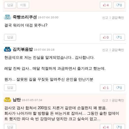
답글
이동
4
0
죽빵쓰리쿠션
18-07-04 20:00
신고
|
공감 확인
결국 워리어 대검 못주냐?
답글
0
1
김치볶음밥
18-07-04 20:18
신고
|
공감 확인
현금석으로 저는 진실을 알게되었습니다.. 감사합니다.
레알 진짜 감사.. 매달 적절하게 과금하면서 즐기려고 했는데.
뭔가... 잘못된 길을 꾸짖듯 알려주신 은인을 만난기분
답글
1
0
납탄
18-07-05 07:34
신고
|
공감 확인
검사모 검사 합쳐서 200정도 지른거 같은데 손절한지 꽤 됐음.
회사가 나아가야 할 방향을 돈 버는거로 잡아서... 그동안 숱한 업데이
트 했지만 죄다 속 빈 강정마냥 덩치만 크고 실속이 없고...
답글
4
0