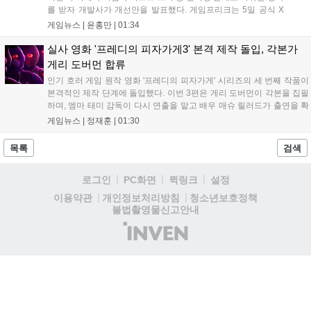
를 받자 개발사가 개선안을 발표했다. 게임프리크는 5일 공식 X
를 통해 1주일 이내에 카메라 조정, 텍스트 확대, 스토리 템포 개
게임뉴스 |
윤홍만
|
01:34
선, 모드 변경 등을 포함한 첫 번째 패치를 진행하겠다고 밝혔다.
유저 피드백을 적극 수용해 지속적인 업데이트를 약속한 이번 조
실사 영화 '프레디의 피자가게3' 본격 제작 돌입, 각본가
치가 게임의 평가를 반전시킬 수 있을지 주목된다....
게리 도버먼 합류
인기 호러 게임 원작 영화 '프레디의 피자가게' 시리즈의 세 번째 작품이
본격적인 제작 단계에 돌입했다. 이번 3편은 게리 도버먼이 각본을 집필
하며, 엠마 태미 감독이 다시 연출을 맡고 배우 매슈 릴러드가 출연을 확
정했다. 제작은 블룸하우스와 유니버설 픽처스가 담당한다. 다만 조시
게임뉴스 |
정재훈
|
01:30
허처슨 등 다른 출연진의 복귀 여부와 구체적인 개봉 일정은 아직 발표
되지 않았으며, 향후 제작진의 공식 발표를 통해 세부 사항이 공개될 예
목록
검색
정이다....
로그인
PC화면
퀵링크
설정
청소년보호정책
이용약관
개인정보처리방침
불법촬영물신고안내
(주)
인
벤