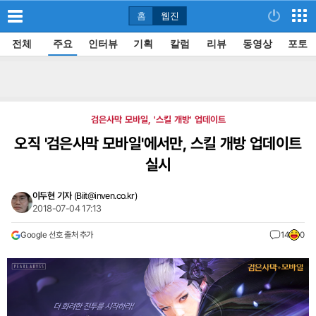
홈
웹진
전체
주요
인터뷰
기획
칼럼
리뷰
동영상
포토
검은사막 모바일, '스킬 개방' 업데이트
오직 '검은사막 모바일'에서만, 스킬 개방 업데이트
실시
이두현 기자
(
Biit@inven.co.kr
)
2018-07-04 17:13
Google 선호 출처 추가
14
0