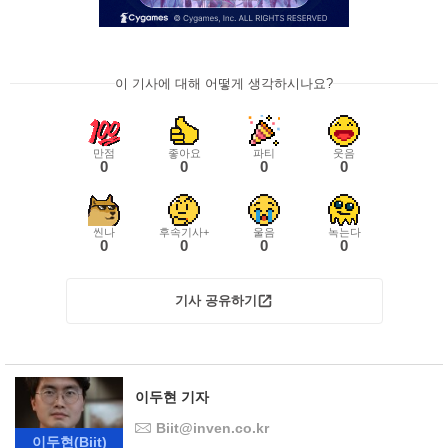
이 기사에 대해 어떻게 생각하시나요?
만점
좋아요
파티
웃음
0
0
0
0
씬나
후속기사+
울음
녹는다
0
0
0
0
기사 공유하기
이두현 기자
Biit@inven.co.kr
이두현
(Biit)