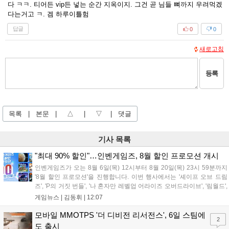
다 ㅋㅋ. 티어든 vip든 넣는 순간 지옥이지. 그건 곧 님들 뼈까지 우려먹겠
다는거고 ㅋ. 겜 하루이틀험
답글
0
0
새로고침
등록
목록
|
본문
|
△
|
▽
|
댓글
기사 목록
"최대 90% 할인"…인벤게임즈, 8월 할인 프로모션 개시
인벤게임즈가 오는 8월 6일(목) 12시부터 8월 20일(목) 23시 59분까지
'8월 할인 프로모션'을 진행합니다. 이번 행사에서는 '셰이프 오브 드림
즈', 'P의 거짓 번들', '나 혼자만 레벨업 어라이즈 오버드라이브', '림월드',
'아랑전설 시티 오브 더 울브스', '팰월드' 등 인기 타이틀을 최대 90% 할
게임뉴스 |
김동휘
|
12:07
인된 가격에 제공합니다. 인벤게임즈를 통해 구매 시 할인가 적용은 물
론 네이버페이 포인트 추가 적립 혜택도 받을 수 있으며, 자세한 내용은
모바일 MMOTPS '더 디비전 리서전스', 6일 스팀에
2
공식 네이버 스마트 스토어에서 확인 가능합니다....
도 출시