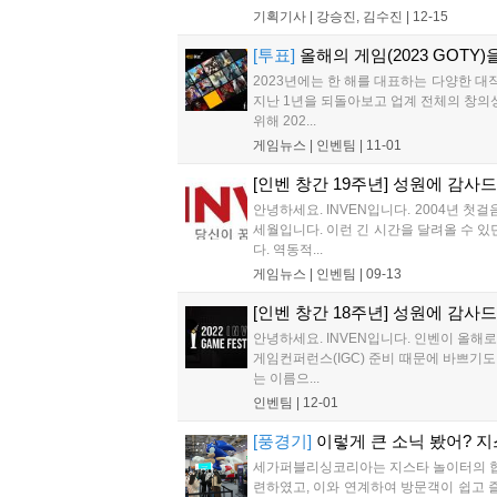
기획기사 |
강승진, 김수진
|
12-15
[투표]
올해의 게임(2023 GOTY
2023년에는 한 해를 대표하는 다양한 대
지난 1년을 되돌아보고 업계 전체의 창의
위해 202...
게임뉴스 |
인벤팀
|
11-01
[인벤 창간 19주년] 성원에 감사
안녕하세요. INVEN입니다. 2004년 
세월입니다. 이런 긴 시간을 달려올 수 
다. 역동적...
게임뉴스 |
인벤팀
|
09-13
[인벤 창간 18주년] 성원에 감사
안녕하세요. INVEN입니다. 인벤이 올해
게임컨퍼런스(IGC) 준비 때문에 바쁘기도
는 이름으...
인벤팀
|
12-01
[풍경기]
이렇게 큰 소닉 봤어? 
세가퍼블리싱코리아는 지스타 놀이터의 협력
련하였고, 이와 연계하여 방문객이 쉽고 