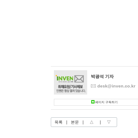
박광석 기자
desk@inven.co.kr
페이지 구독하기
목록
|
본문
|
△
|
▽