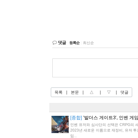
댓글
등록순
|
최신순
목록
|
본문
|
△
|
▽
|
댓글
[종합]
'발더스 게이트3', 인벤 
인벤 유저와 심사단의 선택은 CRPG의 새
2023년 새로운 이름으로 재정비, 유저 
임...