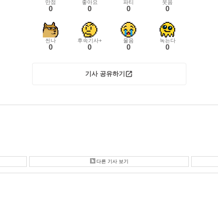
만점
좋아요
파티
웃음
0
0
0
0
씬나
후속기사+
울음
녹는다
0
0
0
0
기사 공유하기
다른 기사 보기