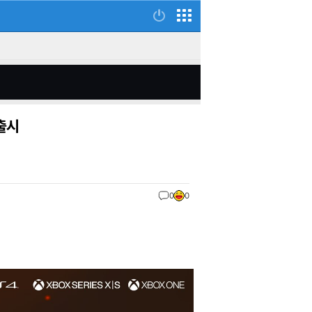
출시
0
0