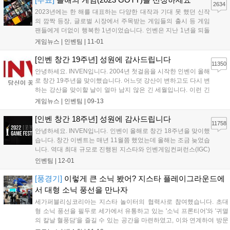
2634
2023년에는 한 해를 대표하는 다양한 대작과 기대 못 했던 신작
의 깜짝 등장, 글로벌 시장에서 주목받는 게임들의 출시 등 게임
팬들에게 더없이 행복한 1년이었습니다. 인벤은 지난 1년을 되돌
아보고 업계 전체의 창의성과 기술적 성취를 제고하고자 게임 시
게임뉴스 |
인벤팀
|
11-01
상 행사를 진행합니다. 특히 올해는 여기에 게이머들의 목소리를
함께 반영하고자 합니다. 이를 위해 202...
[인벤 창간 19주년] 성원에 감사드립니다
11350
안녕하세요. INVEN입니다. 2004년 첫걸음을 시작한 인벤이 올해
로 창간 19주년을 맞이했습니다. 어느덧 강산이 변하고도 다시 변
하는 강산을 맞이할 날이 얼마 남지 않은 긴 세월입니다. 이런 긴
시간을 달려올 수 있던 원동력은 함께 해주신 유저분의 애정이 어
게임뉴스 |
인벤팀
|
09-13
린 관심과 목소리입니다. 언제나 인벤과 함께 해주시는 유저분들
께 다시 한번 감사드립니다. 역동적...
[인벤 창간 18주년] 성원에 감사드립니다
11758
안녕하세요. INVEN입니다. 인벤이 올해로 창간 18주년을 맞이했
습니다. 창간 이벤트는 매년 11월쯤 했었는데 올해는 조금 늦었습
니다. 역대 최대 규모로 진행된 지스타와 인벤게임컨퍼런스(IGC)
준비 때문에 바쁘기도 했고 야심 차게 준비한 올해의 게임(GOTY)
인벤팀
|
12-01
이벤트와 함께하려고 좀 지체되었습니다. 말씀드린 대로 올해는
인벤 게임 페스티벌이라는 이름으...
[풍경기]
이렇게 큰 소닉 봤어? 지스타 플레이그라운드에
서 대형 소닉 풍선을 만나자
세가퍼블리싱코리아는 지스타 놀이터의 협력사로 참여했습니다. 초대
형 소닉 풍선을 필두로 세가에서 유통하고 있는 '소닉 프론티어'와 '귀멸
의 칼날 혈풍담'을 즐길 수 있는 공간을 마련하였고, 이와 연계하여 방문
객이 쉽고 즐겁게 참여할 수 있는 이벤트를 준비해놓았습니다. 아울러