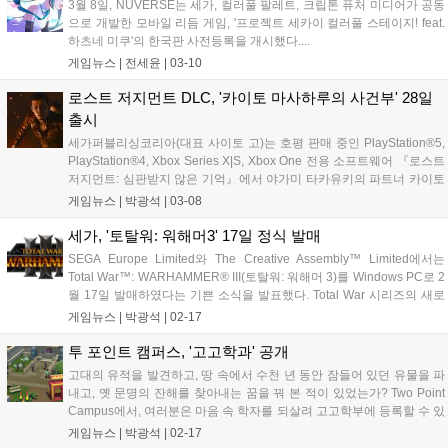
3월 8일, NUVERSE는 세가, 컬러풀 팔레트, 크립톤 퓨처 미디어가 공동
으로 개발한 모바일 리듬 게임, '프로젝트 세카이 컬러풀 스테이지! feat.
하츠네 미쿠'의 한국판 사전등록을 개시했다....
게임뉴스 |
전세윤
|
03-10
로스트 저지먼트 DLC, '카이토 마사하루의 사건부' 28일
출시
세가퍼블리싱코리아(대표 사이토 고)는 호평 판매 중인 PlayStation®5,
PlayStation®4, Xbox Series X|S, Xbox One 전용 소프트웨어 『로스트
저지먼트: 심판받지 않은 기억』에서 야가미 타카유키의 파트너 카이토
마사하루가 주인공인 추가 스토리를 즐길 수 있는 다운로드 콘텐츠
게임뉴스 |
박광석
|
03-08
(DLC) 「카이토 마사하루의 사건부」를 3월...
세가, '토탈워: 워해머3' 17일 정식 발매
SEGA Europe Limited와 The Creative Assembly™ Limited에서는
Total War™: WARHAMMER® III(토탈워: 워해머 3)를 Windows PC로 2
월 17일 발매하였다는 기쁜 소식을 발표했다. Total War 시리즈의 새로
운 발전을 이끌어 냈을 뿐만 아니라 엄청난 스케일도 자랑하는 게임,
게임뉴스 |
박광석
|
02-17
WARHAMMER...
투 포인트 캠퍼스, '고고학과' 공개
고대의 유적을 발견하고, 땅 속에서 수천 년 동안 잠들어 있던 유물을 파
내고, 옛 문명의 잔해를 찾아내는 꿈을 꿔 본 적이 있었는가? Two Point
Campus에서, 여러분은 마음 속 학자를 되살려 고고학부에 등록할 수 있
다. 삽과 돋보기, 그리고 먼지떨이를 가지고 부와 명예를 거머쥘 수 있는
게임뉴스 |
박광석
|
02-17
진로이다. Two Point Campus의 강의들에 대해...