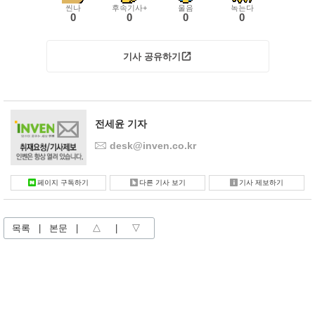
씬나
후속기사+
울음
녹는다
0
0
0
0
기사 공유하기
전세윤 기자
desk@inven.co.kr
페이지 구독하기
다른 기사 보기
기사 제보하기
목록
|
본문
|
△
|
▽