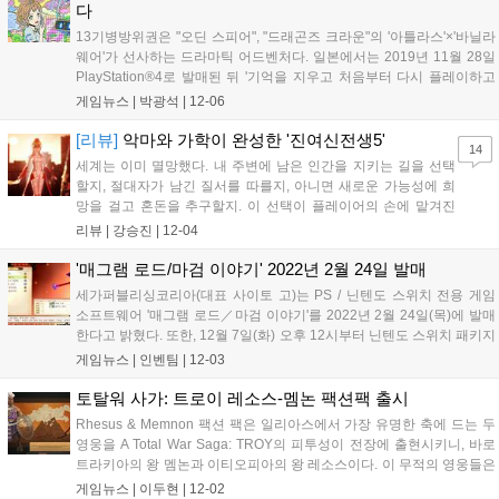
다
13기병방위권은 "오딘 스피어", "드래곤즈 크라운"의 '아틀라스'×'바닐라
웨어'가 선사하는 드라마틱 어드벤처다. 일본에서는 2019년 11월 28일
PlayStation®4로 발매된 뒤 '기억을 지우고 처음부터 다시 플레이하고
싶다'고 생각할 만큼 예측 불가능하고 치밀한 스토리에 대한 평가, 평판
게임뉴스 |
박광석
|
12-06
이 확대되면서 일시적으로 품귀 현상이 벌어지기도 했다. 게임...
[리뷰]
악마와 가학이 완성한 '진여신전생5'
14
세계는 이미 멸망했다. 내 주변에 남은 인간을 지키는 길을 선택
할지, 절대자가 남긴 질서를 따를지, 아니면 새로운 가능성에 희
망을 걸고 혼돈을 추구할지. 이 선택이 플레이어의 손에 맡겨진
다. 꿈도 희망도 없는 세계. 악마와 신이 싸우고 핵이라는 살상 병
리뷰 |
강승진
|
12-04
기와 신앙이라는 이름의 폭력이 횡행하는 진여신전생 시리즈(메
가텐)의 세계는 사실 그 어떤 세상보다 인간 안...
'매그램 로드/마검 이야기' 2022년 2월 24일 발매
세가퍼블리싱코리아(대표 사이토 고)는 PS / 닌텐도 스위치 전용 게임
소프트웨어 '매그램 로드／마검 이야기'를 2022년 2월 24일(목)에 발매
한다고 밝혔다. 또한, 12월 7일(화) 오후 12시부터 닌텐도 스위치 패키지
버전의 선주문을 시작할 예정이다. '매그램 로드/마검 이야기'는 세계관
게임뉴스 |
인벤팀
|
12-03
설정, 시나리오에 미야코즈키 케이, 캐릭터 디자인, 일러스트...
토탈워 사가: 트로이 레소스-멤논 팩션팩 출시
Rhesus & Memnon 팩션 팩은 일리아스에서 가장 유명한 축에 드는 두
영웅을 A Total War Saga: TROY의 피투성이 전장에 출현시키니, 바로
트라키아의 왕 멤논과 이티오피아의 왕 레소스이다. 이 무적의 영웅들은
각자 고유한 캠페인 메커니즘과 파괴적인 영웅 및 부대 능력, 그리고 총
게임뉴스 |
이두현
|
12-02