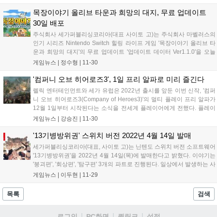
49가지 병종으로 이루어진 완전히 새로운 군대 구성...
목장이야기 올리브 타운과 희망의 대지, 무료 업데이트
30일 배포
주식회사 세가퍼블리싱코리아(대표 사이토 고)는 주식회사 마벨러스의
인기 시리즈 Nintendo Switch 힐링 라이프 게임 '목장이야기 올리브 타
운과 희망의 대지'의 무료 업데이트 '업데이트 데이터 Ver1.1.0'을 오늘
배포했다고 밝혔다. 이번 업데이트에서는 올리브 타운 발전 후의 이야기
게임뉴스 |
정수형
|
11-30
'정령 퀘스트'와 결혼 생활을 더욱 즐겁게 즐길 수 있는 '신...
'컴퍼니 오브 히어로즈3', 1일 프리 알파로 미리 즐긴다
렐릭 엔터테인먼트와 세가 유럽은 2022년 출시를 앞둔 이번 신작, '컴퍼
니 오브 히어로즈3(Company of Heroes3)'의 멀티 플레이 프리 알파가
12월 1일부터 시작된다는 소식을 전세계 플레이어에게 전했다. 플레이
어는 공식 홈페이지에서 CoH-Development에 참여하여 무료 멀티 플레
게임뉴스 |
강승진
|
11-30
이 프리 알파를 사전 다운로드할 수 있다. 플레이어는...
'13기병방위권' 스위치 버전 2022년 4월 14일 발매
세가퍼블리싱코리아(대표, 사이토 고)는 닌텐도 스위치 버전 소프트웨어
'13기병방위권'을 2022년 4월 14일(목)에 발매한다고 밝혔다. 이야기는
'붕괴편', '회상편', '탐구편' 3개의 파트로 진행된다. 일상에서 발생하는 사
건을 통해 "파멸의 운명"의 진상을 탐구해 나가는 어드벤처 파트 '회상
게임뉴스 |
이두현
|
11-29
편'. "기병"을 타고 괴수와 싸워 세계를 지키는 배틀 파트...
목록
검색
로그인
PC화면
퀵링크
설정