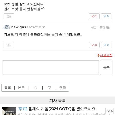
로켓 정말 잘쓰고 있습니다
젠지 로켓 둘다 번창하길 ^^
답글
1
0
rlawlgns
22-05-07 23:50
신고
|
공감 확인
키보드 다 예쁜데 볼륨조절하는 돌기 좀 어케했으면..
답글
0
0
새로고침
등록
목록
|
본문
|
△
|
▽
|
댓글
기사 목록
[투표]
올해의 게임(2024 GOTY)을 뽑아주세요
2255
게임 업계에도 본격적으로 새로운 기술과 시장 변화가 맞물리며