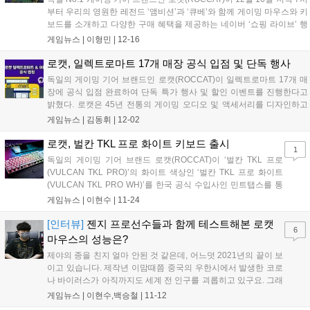
부터 우리의 영원한 레전드 ‘앰비션’과 ‘큐베’와 함께 게이밍 마우스와 키
보드를 소개하고 다양한 구매 혜택을 제공하는 네이버 ‘쇼핑 라이브’ 행
사를 진행한다. 로캣 최초로 진행되는 이번 행사에서는 2021 PWS 우승
게임뉴스 |
이형민
|
12-16
한 젠지의 이노닉스 선수가 사용하는 콘 프로 에어(Kone P...
로캣, 일렉트로마트 17개 매장 공식 입점 및 단독 행사
독일의 게이밍 기어 브랜드인 로캣(ROCCAT)이 일렉트로마트 17개 매
장에 공식 입점 완료하여 단독 특가 행사 및 할인 이벤트를 진행한다고
밝혔다. 로캣은 45년 전통의 게이밍 오디오 및 액세서리를 디자인하고
생산하는 미국 터틀비치(Turtle Beach) 사의 게이밍 기어 브랜드로, 국내
게임뉴스 |
김동휘
|
12-02
외 프로게이머와 스트리머들과 협업해 개발한 게이밍 마우스, 키보드...
로캣, 벌칸 TKL 프로 화이트 키보드 출시
1
독일의 게이밍 기어 브랜드 로캣(ROCCAT)이 ‘벌칸 TKL 프로
(VULCAN TKL PRO)’의 화이트 색상인 ‘벌칸 TKL 프로 화이트
(VULCAN TKL PRO WH)’를 한국 공식 수입사인 민트탭스를 통
해 출시한다고 밝혔다. 벌칸 프로(VULCAN PRO) 제품군은 ‘타이
게임뉴스 |
이현수
|
11-24
탄 옵티컬 스위치(Titan Optical Switch)’를 사용하여 일반적...
[인터뷰]
젠지 프로선수들과 함께 테스트해본 로캣
6
마우스의 성능은?
제야의 종을 친지 얼마 안된 것 같은데, 어느덧 2021년의 끝이 보
이고 있습니다. 제작년 이맘때쯤 중국의 우한시에서 발생한 코로
나 바이러스가 아직까지도 세계 전 인구를 괴롭히고 있구요. 그래
도 모든 사람들이 힘을 합쳐 이젠 지긋지긋한 바이러스로부터 종
게임뉴스 |
이현수,백승철
|
11-12
지부를 찍기까지 얼마 남지 않았습니다. 이번 9월 더위가 가시기