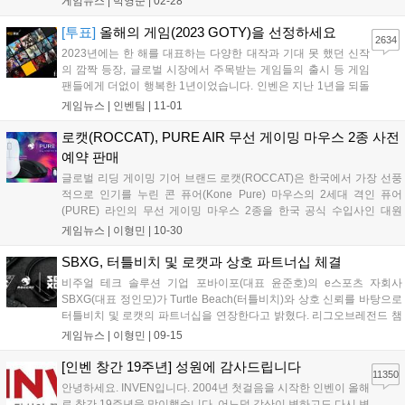
게임뉴스 |
박영준
|
02-28
과 전용 소프트웨어 등 다양한 기능 덕에 많은 사람의 관심이 커
지고 있다....
[투표]
올해의 게임(2023 GOTY)을 선정하세요
2634
2023년에는 한 해를 대표하는 다양한 대작과 기대 못 했던 신작
의 깜짝 등장, 글로벌 시장에서 주목받는 게임들의 출시 등 게임
팬들에게 더없이 행복한 1년이었습니다. 인벤은 지난 1년을 되돌
아보고 업계 전체의 창의성과 기술적 성취를 제고하고자 게임 시
게임뉴스 |
인벤팀
|
11-01
상 행사를 진행합니다. 특히 올해는 여기에 게이머들의 목소리를
함께 반영하고자 합니다. 이를 위해 202...
로캣(ROCCAT), PURE AIR 무선 게이밍 마우스 2종 사전
예약 판매
글로벌 리딩 게이밍 기어 브랜드 로캣(ROCCAT)은 한국에서 가장 선풍
적으로 인기를 누린 콘 퓨어(Kone Pure) 마우스의 2세대 격인 퓨어
(PURE) 라인의 무선 게이밍 마우스 2종을 한국 공식 수입사인 대원
CTS를 통해 사전 예약 판매를 시작한다고 밝혔다. 이번 신제품 퓨어 에
게임뉴스 |
이형민
|
10-30
어(PURE AIR)는 국내에서는 이미 많은 게이머들의 두터운 지지층...
SBXG, 터틀비치 및 로캣과 상호 파트너십 체결
비주얼 테크 솔루션 기업 포바이포(대표 윤준호)의 e스포츠 자회사
SBXG(대표 정인모)가 Turtle Beach(터틀비치)와 상호 신뢰를 바탕으로
터틀비치 및 로캣의 파트너십을 연장한다고 밝혔다. 리그오브레전드 챔
피언스 코리아(LCK)부터 카트라이더, 레인보우 식스 시즈 등 세계적 리
게임뉴스 |
이형민
|
09-15
그에서 활약 중인 e스포츠 팀, 리브 샌드박스(LSB)을 보유하고 있는...
[인벤 창간 19주년] 성원에 감사드립니다
11350
안녕하세요. INVEN입니다. 2004년 첫걸음을 시작한 인벤이 올해
로 창간 19주년을 맞이했습니다. 어느덧 강산이 변하고도 다시 변