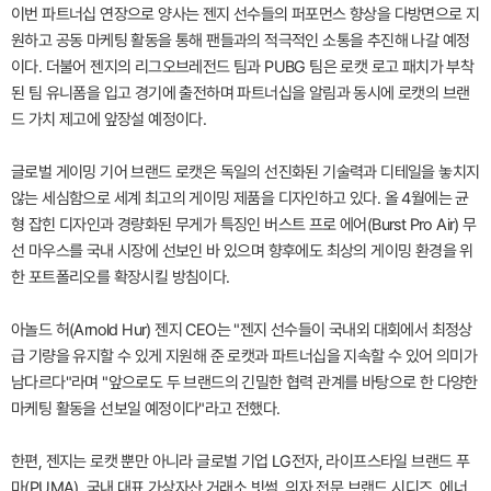
이번 파트너십 연장으로 양사는 젠지 선수들의 퍼포먼스 향상을 다방면으로 지
원하고 공동 마케팅 활동을 통해 팬들과의 적극적인 소통을 추진해 나갈 예정
이다. 더불어 젠지의 리그오브레전드 팀과 PUBG 팀은 로캣 로고 패치가 부착
된 팀 유니폼을 입고 경기에 출전하며 파트너십을 알림과 동시에 로캣의 브랜
드 가치 제고에 앞장설 예정이다.
글로벌 게이밍 기어 브랜드 로캣은 독일의 선진화된 기술력과 디테일을 놓치지
않는 세심함으로 세계 최고의 게이밍 제품을 디자인하고 있다. 올 4월에는 균
형 잡힌 디자인과 경량화된 무게가 특징인 버스트 프로 에어(Burst Pro Air) 무
선 마우스를 국내 시장에 선보인 바 있으며 향후에도 최상의 게이밍 환경을 위
한 포트폴리오를 확장시킬 방침이다.
아놀드 허(Arnold Hur) 젠지 CEO는 "젠지 선수들이 국내외 대회에서 최정상
급 기량을 유지할 수 있게 지원해 준 로캣과 파트너십을 지속할 수 있어 의미가
남다르다"라며 "앞으로도 두 브랜드의 긴밀한 협력 관계를 바탕으로 한 다양한
마케팅 활동을 선보일 예정이다"라고 전했다.
한편, 젠지는 로캣 뿐만 아니라 글로벌 기업 LG전자, 라이프스타일 브랜드 푸
마(PUMA), 국내 대표 가상자산 거래소 빗썸, 의자 전문 브랜드 시디즈, 에너