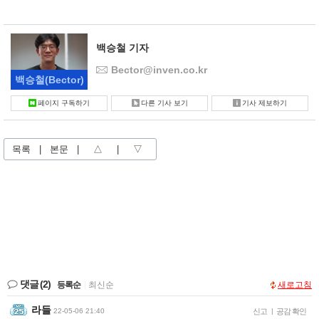
백승철 기자
Bector@inven.co.kr
백승철
(Bector)
페이지 구독하기
다른 기사 보기
기사 제보하기
목록
|
본문
|
△
|
▽
댓글
(2)
등록순
|
최신순
새로고침
라들
22-05-06 21:40
신고
|
공감 확인