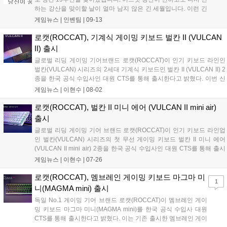
하는 강산을 맞이할 날이 얼마 남지 않은 긴 세월입니다. 이런 긴
시간을 달려올 수 있던 원동력은 함께 해주신 유저분의 애정이 어
게임뉴스 |
인벤팀
|
09-13
린 관심과 목소리입니다. 언제나 인벤과 함께 해주시는 유저분들
께 다시 한번 감사드립니다. 역동적...
로캣(ROCCAT), 기계식 게이밍 키보드 벌칸 II (VULCAN
II) 출시
글로벌 리딩 게이밍 기어브랜드 로캣(ROCCAT)이 인기 키보드 라인인
벌칸(VULCAN) 시리즈의 2세대 기계식 키보드인 벌칸 II (VULCAN II) 2
종을 한국 공식 수입사인 대원 CTS를 통해 출시한다고 밝혔다. 이번 신
제품 ‘벌칸 II (VULCAN II)’의 TITAN II 기계식 스위치는 몰입감 넘치는 조
게임뉴스 |
이현수
|
08-02
명을 위한 투명 하우징과 함께 8천...
로캣(ROCCAT), 벌칸 II 미니 에어 (VULCAN II mini air)
출시
글로벌 리딩 게이밍 기어 브랜드 로캣(ROCCAT)이 인기 키보드 라인업
인 벌칸(VULCAN) 시리즈의 첫 무선 게이밍 키보드 벌칸 II 미니 에어
(VULCAN II mini air) 2종을 한국 공식 수입사인 대원 CTS를 통해 출시
한다고 밝혔다. 이번 신제품 벌칸 II 미니 에어는 2.4GHz 무선 연결과 블
게임뉴스 |
이현수
|
07-26
루투스 연결을 지원하는 무선 게이밍 키보드...
로캣(ROCCAT), 멤브레인 게이밍 키보드 마그마 미
1
니(MAGMA mini) 출시
독일 No.1 게이밍 기어 브랜드 로캣(ROCCAT)이 멤브레인 게이
밍 키보드 마그마 미니(MAGMA mini)를 한국 공식 수입사 대원
CTS를 통해 출시한다고 밝혔다. 이는 기존 출시한 멤브레인 게이