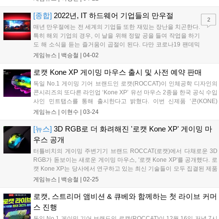
무선 마우스로 로캣의 대표적인 대칭형 라...
[종합]
2022년, IT 하드웨어 기업들의 만우절
2
매년 만우절에는 전 세계의 기업들 또한 재밌는 장난을 치곤한다.
특히 해외 기업의 경우, 이 날을 위해 정말 공을 들여 작업을 하기
도 해 소식을 듣는 즐거움이 곱절이 된다. 다만 코로나19 팬데믹
이후로 해마다 인터넷에 웃음꽃을 피우던 기업들의 만우절 이벤
게임뉴스 |
백승철
|
04-02
트들을 많이 만나지 못해 아쉽기도 하다. 그래도 몇몇의 글로벌
업체에서는 IT 팬들을 위해 즐거운 소식들을 선보였기에 이를 종
로캣 Kone XP 게이밍 마우스 출시 및 사전 예약 판매
합한 기사를 준비했다....
독일 No.1 게이밍 기어 브랜드인 로캣(ROCCAT)이 인체공학 디자인의
콘시리즈의 또다른 라인업 ‘Kone XP’ 유선 마우스 2종을 한국 공식 수입
사인 민트탭스를 통해 출시한다고 밝혔다. 이번 신제품 ‘콘(KONE)
XP’는 로캣의 콘(Kone) 시리즈로 그 어떤 손에도 딱 맞는 최고의 그립감
게임뉴스 |
이현수
|
03-24
을 제공하면서 22개의 LED, 8개의 라이트 가이드, 반투...
[뉴스]
3D RGB로 더 화려해진 '로캣 Kone XP' 게이밍 마
우스 공개
터틀비치의 게이밍 주변기기 브랜드 ROCCAT(로캣)에서 다채로운 3D
RGB가 돋보이는 새로운 게이밍 마우스, '로캣 Kone XP'를 공개했다. 로
캣 Kone XP는 당사에서 연구하고 있는 최신 기술들이 모두 집결된 제품
으로 로캣의 Owl-Eye 19K DPI 광학 센서(PAW3370 기반)를 비롯하여 1
게임뉴스 |
백승철
|
02-25
억 회의 클릭 수명 주기를 갖춘 로캣 TITAN 광학 스위치, 인체공학적인
디자인 등이 특징이다....
로캣, 스트리머 앰비션 & 큐베와 함께하는 첫 라이브 커머
스 진행
독일 No.1 게이밍 기어 브랜드인 로캣(ROCCAT)이 12월 16일 저녁 7시