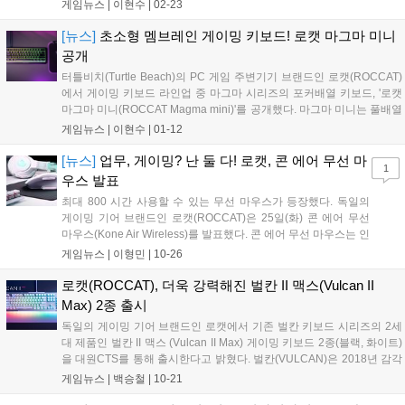
밍 키보드 마그마(MAGMA)의 60% 폼팩터 사이즈로 제작된 제품
게임뉴스 |
이현수
|
02-23
이다. 이번 신제품 마그마 미니(MAGMA mini)는 1,680만 색상을
구현하며 로캣...
[뉴스]
초소형 멤브레인 게이밍 키보드! 로캣 마그마 미니
공개
터틀비치(Turtle Beach)의 PC 게임 주변기기 브랜드인 로캣(ROCCAT)
에서 게이밍 키보드 라인업 중 마그마 시리즈의 포커배열 키보드, '로캣
마그마 미니(ROCCAT Magma mini)'를 공개했다. 마그마 미니는 풀배열
키보드 60%의 컴팩트한 크기로 공간 활용에 용이하며, 특히 키보드 옆
게임뉴스 |
이현수
|
01-12
마우스를 움직이는 공간을 더 많이 확보할 수 있어...
[뉴스]
업무, 게이밍? 난 둘 다! 로캣, 콘 에어 무선 마
1
우스 발표
최대 800 시간 사용할 수 있는 무선 마우스가 등장했다. 독일의
게이밍 기어 브랜드인 로캣(ROCCAT)은 25일(화) 콘 에어 무선
마우스(Kone Air Wireless)를 발표했다. 콘 에어 무선 마우스는 인
체공학적 설계로 업무, 게임 환경에 모두 어울리는 마우스다. 로
게임뉴스 |
이형민
|
10-26
캣의 스텔라 와이어리스(Stellar Wireless) 기술을 적용하여 끊김
없...
로캣(ROCCAT), 더욱 강력해진 벌칸 II 맥스(Vulcan II
Max) 2종 출시
독일의 게이밍 기어 브랜드인 로캣에서 기존 벌칸 키보드 시리즈의 2세
대 제품인 벌칸 II 맥스 (Vulcan II Max) 게이밍 키보드 2종(블랙, 화이트)
을 대원CTS를 통해 출시한다고 밝혔다. 벌칸(VULCAN)은 2018년 감각
적인 디자인에 영롱한 AIMO 조명과 '타이탄 택타일 스위치(Titan Tactile
게임뉴스 |
백승철
|
10-21
Switch)'로 최초 공개되었으며, 출시 직후 인상적인 외형과 기능을 통해