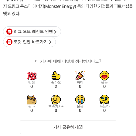
지 드링크 몬스터 에너지(Monster Energy) 등의 다양한 기업들과 파트너십을
맺고 있다.
리그 오브 레전드 인벤
로캣 인벤 바로가기
이 기사에 대해 어떻게 생각하시나요?
만점
좋아요
파티
웃음
0
2
0
0
씬나
후속기사+
울음
녹는다
0
0
0
0
기사 공유하기