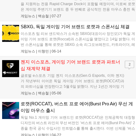
을 지원하는 전용 Rapid Charge Dock이 포함될 예정이며, 이로써 로캣
은 게이밍 주변기기 브랜드 중 두 번째로 공식적인 전용 마우스 충전 독
을 지원하는 브랜드가 됐다. ROCCAT 설립자이자 Turtle Beach의 PC
게임뉴스 |
백승철
|
07-27
주변기기 총괄 책임자는 "Kone XP AIR는 외관, 성능 및 유틸리티적으로
완벽한 조합을 보여줍니다"라며 "기존 유선 Kone XP에 대한 시장의 반
SBXG, 독일 게이밍 기어 브랜드 로캣과 스폰서십 체결
응은 기대 이상이었으며, 팬들은 즉시 무선 버전을 요청했습니다. 그래
이스포츠 팀 리브 샌드박스가 소속된 SBXG(대표이사 정인모)가 독일 게
서 우리는 곧장 Kone XP AIR를 준비했으며, 지금부터 한 달 이내에 사용
이밍 기어 브랜드 로캣(Roccat)과 스폰서십을 맺었다고 14일 밝혔다. 이
할 수 있을 것임을 모든 사람에게 알리게 되어 기쁩니다"라고 해외 외신
번 스폰서십을 통해 로캣은 SBXG 소속 리그오브레전드, 카트라이더, 레
을 통해 전했다....
인보우식스, 피파 온라인4, 와일드 리프트 팀 유니폼 스폰서에 합류하고,
게임뉴스 |
이형민
|
06-14
경기력 향상을 위한 장비 지원을 할 계획이다. 특히, 리브 샌드...
젠지 이스포츠, 게이밍 기어 브랜드 로캣과 파트너
2
십 재계약 체결
글로벌 e스포츠 기업 젠지 이스포츠(Gen.G Esports, 이하 젠지)
가 작년부터 이어온 독일 게이밍 기어 브랜드 로캣(ROCCAT)과
의 파트너십을 연장한다고 5월 6일 밝혔다. 지난 1년간 게이밍 기
어 브랜드와 e스포츠 구단 간의 이상적인 파트너십을 보여준 젠
게임뉴스 |
백승철
|
05-06
지와 로캣은 이번 재계약을 통해 최근 2022 LCK 스프링 스플릿
에서 준우승을 차지한 젠지 리그오브레전드 팀과 함께 배틀그라
로캣(ROCCAT), 버스트 프로 에어(Burst Pro Air) 무선 게
운드(PUBG) 팀을 후원할 예정이다....
이밍 마우스 출시
독일 No.1 게이밍 기어 브랜드인 로캣(ROCCAT)은 인체공학적 대칭형
디자인의 버스트 라인의 무선 버전인 ‘버스트 프로 에어(Burst Pro Air)’ 2
종을 한국 공식 수입사인 민트탭스를 통해 출시한다. 이번 신제품 ‘버스
트 프로 에어(Burst Pro Air)’는 지난 2020년에 출시한 버스트 시리즈의
게임뉴스 |
이형민
|
04-22