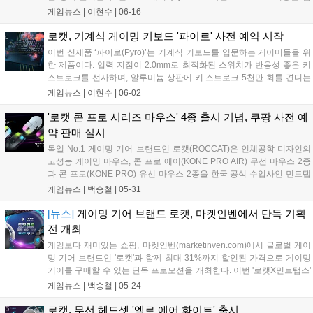
은...
게임뉴스 |
이현수
|
06-16
로캣, 기계식 게이밍 키보드 '파이로' 사전 예약 시작
이번 신제품 ‘파이로(Pyro)’는 기계식 키보드를 입문하는 게이머들을 위
한 제품이다. 입력 지점이 2.0mm로 최적화된 스위치가 반응성 좋은 키
스트로크를 선사하며, 알루미늄 상판에 키 스트로크 5천만 회를 견디는
스위치가 탑재되어 있다. 로캣의 자체 기술인 이지-시프트(Easy-Shift[+])
게임뉴스 |
이현수
|
06-02
기술이 더해져 게이밍 습관에 맞는 설정을 제공하며, 쉽게 탈착이 가능
한 인체 공학 설계된 손목 보호대가 있어 필요에 따라 자유롭게 이용이
'로캣 콘 프로 시리즈 마우스' 4종 출시 기념, 쿠팡 사전 예
가능하다. 세부 설정을 하지 않아도 AIMO 조명이 개봉 즉시 은은하고 생
약 판매 실시
생하게 로캣의 기기들과 자연스럽게 연동되어 만족스러운 게이밍 환경
독일 No.1 게이밍 기어 브랜드인 로캣(ROCCAT)은 인체공학 디자인의
을 제공한다....
고성능 게이밍 마우스, 콘 프로 에어(KONE PRO AIR) 무선 마우스 2종
과 콘 프로(KONE PRO) 유선 마우스 2종을 한국 공식 수입사인 민트탭
스를 통해 출시한다. 로캣 콘 프로 4종은 6월 4일부터 쿠팡에서 단독으
게임뉴스 |
백승철
|
05-31
로 사전 예약판매를 진행하며, 기간 동안 한정된 수량에 대해서 할인 혜
택을 제공한다. 로캣(ROCCAT) 관계자는 "많은 분들이 기다린 로캣 무선
[뉴스]
게이밍 기어 브랜드 로캣, 마켓인벤에서 단독 기획
마우스를 소개하게 되어 매우 기쁘다"라며, "특히, 콘(KONE) 시리즈답게
전 개최
특유의 디자인과 함께 강력한 성능 등이 개선된 제품을 고객들에게 소개
게임보다 재미있는 쇼핑, 마켓인벤(marketinven.com)에서 글로벌 게이
할 수 있어 기쁘다"라고 전했다....
밍 기어 브랜드인 '로캣'과 함께 최대 31%까지 할인된 가격으로 게이밍
기어를 구매할 수 있는 단독 프로모션을 개최한다. 이번 '로캣X민트탭스'
프로모션에서는 로캣 불칸 TKL 기계식 게이밍 키보드, 콘 퓨어 울트라
게임뉴스 |
백승철
|
05-24
게이밍 마우스, ELO 게이밍 헤드셋 및 게이밍 패드 등 총 9종류의 게이
밍 기어 제품을 최대 31% 할인된 금액으로 구입할 수 있다. 또한 할인 대
로캣, 무선 헤드셋 '엘로 에어 화이트' 출시