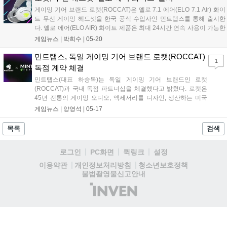
상에 포함되지 않는 제품들 역시 무료 배송 서비스를 제공한다....
게이밍 기어 브랜드 로캣(ROCCAT)은 엘로 7.1 에어(ELO 7.1 Air) 화이
트 무선 게이밍 헤드셋을 한국 공식 수입사인 민트탭스를 통해 출시한
다. 엘로 에어(ELO AIR) 화이트 제품은 최대 24시간 연속 사용이 가능한
충전식 배터리가...
게임뉴스 |
박희수
|
05-20
민트탭스, 독일 게이밍 기어 브랜드 로캣(ROCCAT)
1
독점 계약 체결
민트탭스(대표 하승목)는 독일 게이밍 기어 브랜드인 로캣
(ROCCAT)과 국내 독점 파트너십을 체결했다고 밝혔다. 로캣은
45년 전통의 게이밍 오디오, 액세서리를 디자인, 생산하는 미국
기업 터틀비치(Turtle Beach...
게임뉴스 |
양영석
|
05-17
목록
검색
로그인
PC화면
퀵링크
설정
청소년보호정책
이용약관
개인정보처리방침
불법촬영물신고안내
(주)
인
벤