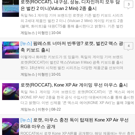
전 세계 게이머들에게 사랑을 받아온 제품이며 올해는 '벌칸(Vulcan)
로캣(ROCCAT), 내구성, 성능, 디자인까지 모두 담
3
II'로 더욱 화려하게 돌아왔다....
은 벌칸 2 미니(Vulcan 2 Mini) 2종 출시
독일 No.1 게이밍 기어 브랜드인 로캣은 기존 벌칸 키보드 시리즈
의 2세대 제품인 벌칸 2 미니 (Vulcan 2 Mini) 게이밍 키보드 2종
(블랙, 화이트)을 대원CTS를 통해 출시한다고 밝혔다. 기존 벌칸
(Vulcan) 시리즈의 강점을 더욱 살리고 보완한 벌칸 2세대 게이밍
게임뉴스 |
이형민
|
10-04
키보드는 내구성, 성능, 속도, 디자인에 편의성까지 모두 담아 최
고의 게이밍...
[뉴스]
팜레스트 너마저 반투명? 로캣, 벌칸2 맥스 광
4
축 키보드 출시
이렇게나 화려한 키보드가 또 있을까. 독일의 게이밍 기어 브랜드
로캣(ROCCAT)이 벌칸2 맥스(Vulcan II Max) 광축 키보드를 출시
했다. 18년부터 시작된 벌칸 시리즈는 다양한 제품군을 선보이며
65% 크기의 벌칸2 미니에 이어 벌칸2 맥스까지 출시한다. 벌칸2
게임뉴스 |
이형민
|
10-01
맥스는 알루미늄 하우징을 채택하여 내구성을 강화했으며, 반투
명 팜레스트를 통해 R...
로캣(ROCCAT), Kone XP Air 게이밍 무선 마우스 출시
독일 No.1 게이밍 기어 브랜드인 로캣(ROCCAT)이 ‘콘 엑스피 에어
(KONE XP Air)’ 2종을 한국 공식 수입사인 대원씨티에스를 통해 출시한
다고 밝혔다. 이번 신제품 ‘콘 엑스피 에어(KONE XP Air)’는 올해 3월에
출시한 ‘콘 엑스피(Kone XP)’의 무선 버전으로 그 어떤 손에도 딱 맞는
게임뉴스 |
이현수
|
08-22
최고의 그립감을 제공하면서, 게임용 2.4...
[뉴스]
로캣, 마우스 충전 독이 탑재된 Kone XP Air 무선
RGB 마우스 공개
ROCCAT에서 로캣 Kone XP AIR를 공개했다. 해당 제품에는 무선 충전