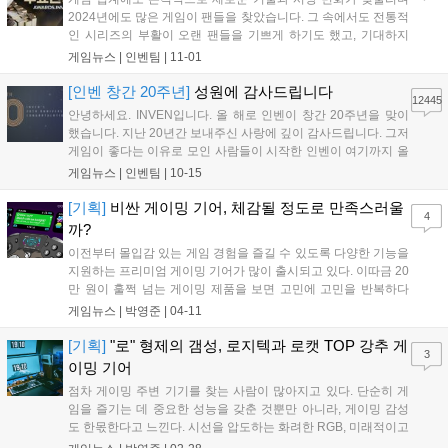
2024년에도 많은 게임이 팬들을 찾았습니다. 그 속에서도 전통적
인 시리즈의 부활이 오랜 팬들을 기쁘게 하기도 했고, 기대하지
못했던 신작이 깜짝 흥행을 거두기도 했습니다. 특히 일본은 물론
게임뉴스 |
인벤팀
|
11-01
한국, 중국의 게임이 글로벌 시장에서 큰 흥행을 거두며 동아시아
3국에 대한 기대가 높아지기도 했습니다....
[인벤 창간 20주년]
성원에 감사드립니다
12445
안녕하세요. INVEN입니다. 올 해로 인벤이 창간 20주년을 맞이
했습니다. 지난 20년간 보내주신 사랑에 깊이 감사드립니다. 그저
게임이 좋다는 이유로 모인 사람들이 시작한 인벤이 여기까지 올
수 있었던 것은 보내주신 사랑과 성원 덕분이라고 생각합니다. 이
게임뉴스 |
인벤팀
|
10-15
럴 때는 강산이 두번 변했다는 말이 습관적으로 나오곤 하지만,
이제는 그 말을 쓰지 못하고, '고작...
[기획]
비싼 게이밍 기어, 체감될 정도로 만족스러울
4
까?
이전부터 몰입감 있는 게임 경험을 즐길 수 있도록 다양한 기능을
지원하는 프리미엄 게이밍 기어가 많이 출시되고 있다. 이따금 20
만 원이 훌쩍 넘는 게이밍 제품을 보면 고민에 고민을 반복하다
결국 가격이라는 장벽에 막혀 뒤돌아서는 날이 많았다. 그러다 문
게임뉴스 |
박영준
|
04-11
득, 저 비싼 친구들은 정말 값어치를 하는지 의문이 들었다....
[기획]
"로" 형제의 갬성, 로지텍과 로캣 TOP 강추 게
3
이밍 기어
점차 게이밍 주변 기기를 찾는 사람이 많아지고 있다. 단순히 게
임을 즐기는 데 중요한 성능을 갖춘 것뿐만 아니라, 게이밍 감성
도 한몫한다고 느낀다. 시선을 압도하는 화려한 RGB, 미래적이고
날카로운 멋이 담긴 디자인, 더욱 편하게 사용할 수 있는 확장성