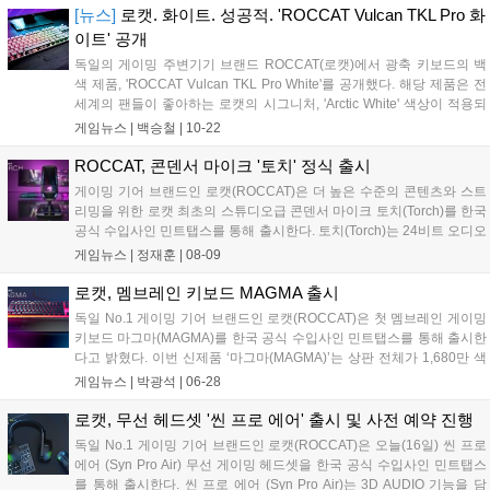
전, 독일의 게이밍 주변기기 브랜드인 로캣...
[뉴스]
로캣. 화이트. 성공적. 'ROCCAT Vulcan TKL Pro 화
이트' 공개
독일의 게이밍 주변기기 브랜드 ROCCAT(로캣)에서 광축 키보드의 백
색 제품, 'ROCCAT Vulcan TKL Pro White'를 공개했다. 해당 제품은 전
세계의 팬들이 좋아하는 로캣의 시그니처, 'Arctic White' 색상이 적용되
었다. 2021년 12월 6일부터 판매될 예정이며, 현재 글로벌 공식 홈페이
게임뉴스 |
백승철
|
10-22
지를 통해 사전 주문이 가능하지만 국내 공식 판매 일정은 정해지지 않
았다....
ROCCAT, 콘덴서 마이크 '토치' 정식 출시
게이밍 기어 브랜드인 로캣(ROCCAT)은 더 높은 수준의 콘텐츠와 스트
리밍을 위한 로캣 최초의 스튜디오급 콘덴서 마이크 토치(Torch)를 한국
공식 수입사인 민트탭스를 통해 출시한다. 토치(Torch)는 24비트 오디오
품질과 48kHZ샘플링으로 정확한 소리 전달을 하며, 조용한 속삭임부터
게임뉴스 |
정재훈
|
08-09
거대한 포효까지 모든 소리를 선명하고...
로캣, 멤브레인 키보드 MAGMA 출시
독일 No.1 게이밍 기어 브랜드인 로캣(ROCCAT)은 첫 멤브레인 게이밍
키보드 마그마(MAGMA)를 한국 공식 수입사인 민트탭스를 통해 출시한
다고 밝혔다. 이번 신제품 ‘마그마(MAGMA)’는 상판 전체가 1,680만 색
으로 빛나고 AIMO와 호환되어 화려한 키보드로, 고품질 저소음의 멤브
게임뉴스 |
박광석
|
06-28
레인 타입에 로캣의 자체 기술인 이지-시프트(Easy-Shift...
로캣, 무선 헤드셋 '씬 프로 에어' 출시 및 사전 예약 진행
독일 No.1 게이밍 기어 브랜드인 로캣(ROCCAT)은 오늘(16일) 씬 프로
에어 (Syn Pro Air) 무선 게이밍 헤드셋을 한국 공식 수입사인 민트탭스
를 통해 출시한다. 씬 프로 에어 (Syn Pro Air)는 3D AUDIO 기능을 담