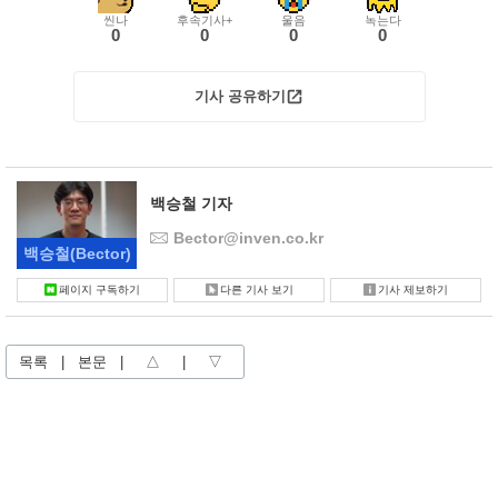
씬나
후속기사+
울음
녹는다
0
0
0
0
기사 공유하기
백승철 기자
Bector@inven.co.kr
백승철
(Bector)
페이지 구독하기
다른 기사 보기
기사 제보하기
목록
|
본문
|
△
|
▽