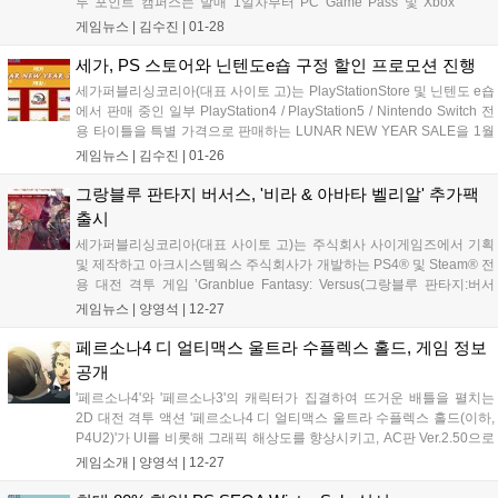
투 포인트 캠퍼스는 발매 1일차부터 PC Game Pass 및 Xbox
Game Pass로도 제공될 예정이다. 투 포인트 캠퍼스에서 플레이
게임뉴스 |
김수진
|
01-28
어는 꿈꾸던 대학을 건설하고, 학생들의 인생을 형성할 만큼 평생
기억에 남을 모험, 의미...
세가, PS 스토어와 닌텐도e숍 구정 할인 프로모션 진행
세가퍼블리싱코리아(대표 사이토 고)는 PlayStationStore 및 닌텐도 e숍
에서 판매 중인 일부 PlayStation4 / PlayStation5 / Nintendo Switch 전
용 타이틀을 특별 가격으로 판매하는 LUNAR NEW YEAR SALE을 1월
26일(수)부터 2월 9일(수)까지 개최한다. 이번 세일에서는 세가의 인기
게임뉴스 |
김수진
|
01-26
시리즈 최신작인...
그랑블루 판타지 버서스, '비라 & 아바타 벨리알' 추가팩
출시
세가퍼블리싱코리아(대표 사이토 고)는 주식회사 사이게임즈에서 기획
및 제작하고 아크시스템웍스 주식회사가 개발하는 PS4® 및 Steam® 전
용 대전 격투 게임 ’Granblue Fantasy: Versus(그랑블루 판타지:버서
스)’에서 신규 캐릭터 '비라'와 '아바타 벨리알'이 세트로 된 DLC '비라 &
게임뉴스 |
양영석
|
12-27
아바타 벨리알' 추가팩을 12월 14일(화)에 출...
페르소나4 디 얼티맥스 울트라 수플렉스 홀드, 게임 정보
공개
'페르소나4'와 '페르소나3'의 캐릭터가 집결하여 뜨거운 배틀을 펼치는
2D 대전 격투 액션 '페르소나4 디 얼티맥스 울트라 수플렉스 홀드(이하,
P4U2)'가 UI를 비롯해 그래픽 해상도를 향상시키고, AC판 Ver.2.50으로
버전업한 리마스턴판이 되어 PlayStation®4, Nintendo Switch™,
게임소개 |
양영석
|
12-27
Steam®의 세 플랫폼으로 출시된다. 이...