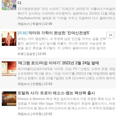
다
13기병방위권은 "오딘 스피어", "드래곤즈 크라운"의 '아틀라스'×'바닐라
웨어'가 선사하는 드라마틱 어드벤처다. 일본에서는 2019년 11월 28일
PlayStation®4로 발매된 뒤 '기억을 지우고 처음부터 다시 플레이하고
싶다'고 생각할 만큼 예측 불가능하고 치밀한 스토리에 대한 평가, 평판
게임뉴스 |
박광석
|
12-06
이 확대되면서 일시적으로 품귀 현상이 벌어지기도 했다. 게임...
[리뷰]
악마와 가학이 완성한 '진여신전생5'
14
세계는 이미 멸망했다. 내 주변에 남은 인간을 지키는 길을 선택
할지, 절대자가 남긴 질서를 따를지, 아니면 새로운 가능성에 희
망을 걸고 혼돈을 추구할지. 이 선택이 플레이어의 손에 맡겨진
다. 꿈도 희망도 없는 세계. 악마와 신이 싸우고 핵이라는 살상 병
리뷰 |
강승진
|
12-04
기와 신앙이라는 이름의 폭력이 횡행하는 진여신전생 시리즈(메
가텐)의 세계는 사실 그 어떤 세상보다 인간 안...
'매그램 로드/마검 이야기' 2022년 2월 24일 발매
세가퍼블리싱코리아(대표 사이토 고)는 PS / 닌텐도 스위치 전용 게임
소프트웨어 '매그램 로드／마검 이야기'를 2022년 2월 24일(목)에 발매
한다고 밝혔다. 또한, 12월 7일(화) 오후 12시부터 닌텐도 스위치 패키지
버전의 선주문을 시작할 예정이다. '매그램 로드/마검 이야기'는 세계관
게임뉴스 |
인벤팀
|
12-03
설정, 시나리오에 미야코즈키 케이, 캐릭터 디자인, 일러스트...
토탈워 사가: 트로이 레소스-멤논 팩션팩 출시
Rhesus & Memnon 팩션 팩은 일리아스에서 가장 유명한 축에 드는 두
영웅을 A Total War Saga: TROY의 피투성이 전장에 출현시키니, 바로
트라키아의 왕 멤논과 이티오피아의 왕 레소스이다. 이 무적의 영웅들은
각자 고유한 캠페인 메커니즘과 파괴적인 영웅 및 부대 능력, 그리고 총
게임뉴스 |
이두현
|
12-02