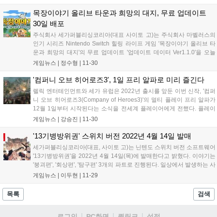
49가지 병종으로 이루어진 완전히 새로운 군대 구성...
목장이야기 올리브 타운과 희망의 대지, 무료 업데이트
30일 배포
주식회사 세가퍼블리싱코리아(대표 사이토 고)는 주식회사 마벨러스의
인기 시리즈 Nintendo Switch 힐링 라이프 게임 '목장이야기 올리브 타
운과 희망의 대지'의 무료 업데이트 '업데이트 데이터 Ver1.1.0'을 오늘
배포했다고 밝혔다. 이번 업데이트에서는 올리브 타운 발전 후의 이야기
게임뉴스 |
정수형
|
11-30
'정령 퀘스트'와 결혼 생활을 더욱 즐겁게 즐길 수 있는 '신...
'컴퍼니 오브 히어로즈3', 1일 프리 알파로 미리 즐긴다
렐릭 엔터테인먼트와 세가 유럽은 2022년 출시를 앞둔 이번 신작, '컴퍼
니 오브 히어로즈3(Company of Heroes3)'의 멀티 플레이 프리 알파가
12월 1일부터 시작된다는 소식을 전세계 플레이어에게 전했다. 플레이
어는 공식 홈페이지에서 CoH-Development에 참여하여 무료 멀티 플레
게임뉴스 |
강승진
|
11-30
이 프리 알파를 사전 다운로드할 수 있다. 플레이어는...
'13기병방위권' 스위치 버전 2022년 4월 14일 발매
세가퍼블리싱코리아(대표, 사이토 고)는 닌텐도 스위치 버전 소프트웨어
'13기병방위권'을 2022년 4월 14일(목)에 발매한다고 밝혔다. 이야기는
'붕괴편', '회상편', '탐구편' 3개의 파트로 진행된다. 일상에서 발생하는 사
건을 통해 "파멸의 운명"의 진상을 탐구해 나가는 어드벤처 파트 '회상
게임뉴스 |
이두현
|
11-29
편'. "기병"을 타고 괴수와 싸워 세계를 지키는 배틀 파트...
목록
검색
로그인
PC화면
퀵링크
설정