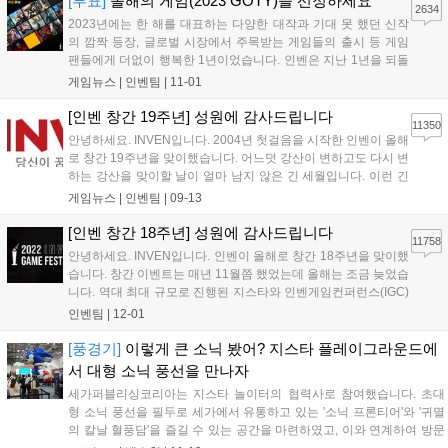
[투표]
올해의 게임(2023 GOTY)을 선정하세요
2634
2023년에는 한 해를 대표하는 다양한 대작과 기대 못 했던 신작
의 깜짝 등장, 글로벌 시장에서 주목받는 게임들의 출시 등 게임
팬들에게 더없이 행복한 1년이었습니다. 인벤은 지난 1년을 되돌
아보고 업계 전체의 창의성과 기술적 성취를 제고하고자 게임 시
게임뉴스 |
인벤팀
|
11-01
상 행사를 진행합니다. 특히 올해는 여기에 게이머들의 목소리를
함께 반영하고자 합니다. 이를 위해 202...
[인벤 창간 19주년] 성원에 감사드립니다
11350
안녕하세요. INVEN입니다. 2004년 첫걸음을 시작한 인벤이 올해
로 창간 19주년을 맞이했습니다. 어느덧 강산이 변하고도 다시 변
하는 강산을 맞이할 날이 얼마 남지 않은 긴 세월입니다. 이런 긴
시간을 달려올 수 있던 원동력은 함께 해주신 유저분의 애정이 어
게임뉴스 |
인벤팀
|
09-13
린 관심과 목소리입니다. 언제나 인벤과 함께 해주시는 유저분들
께 다시 한번 감사드립니다. 역동적...
[인벤 창간 18주년] 성원에 감사드립니다
11758
안녕하세요. INVEN입니다. 인벤이 올해로 창간 18주년을 맞이했
습니다. 창간 이벤트는 매년 11월쯤 했었는데 올해는 조금 늦었습
니다. 역대 최대 규모로 진행된 지스타와 인벤게임컨퍼런스(IGC)
준비 때문에 바쁘기도 했고 야심 차게 준비한 올해의 게임(GOTY)
인벤팀
|
12-01
이벤트와 함께하려고 좀 지체되었습니다. 말씀드린 대로 올해는
인벤 게임 페스티벌이라는 이름으...
[풍경기]
이렇게 큰 소닉 봤어? 지스타 플레이그라운드에
서 대형 소닉 풍선을 만나자
세가퍼블리싱코리아는 지스타 놀이터의 협력사로 참여했습니다. 초대
형 소닉 풍선을 필두로 세가에서 유통하고 있는 '소닉 프론티어'와 '귀멸
의 칼날 혈풍담'을 즐길 수 있는 공간을 마련하였고, 이와 연계하여 방문
객이 쉽고 즐겁게 참여할 수 있는 이벤트를 준비해놓았습니다. 아울러