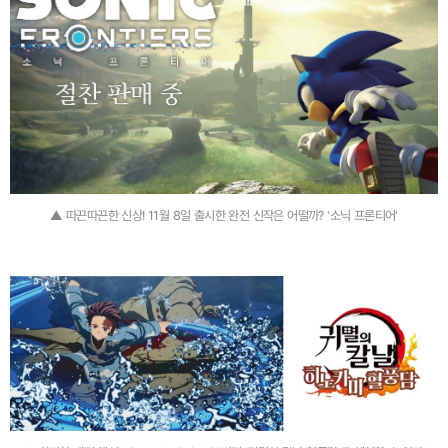
▲ 따끈따끈한 신상! 11월 8일 출시한 완전 신작은 어떨까? '소닉 프론티어'