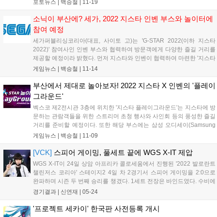
포토뉴스 |
백승철
|
11-19
제1전시관의 인벤 부스 내 마켓인벤에서는 11월 8일에 출시한 따끈한
신작 게임, '소닉 프론티어' PS5 버전과 스위치 버전을 구입할 수 있었습
소닉이 부산에? 세가, 2022 지스타 인벤 부스와 놀이터에
니다. 발 길이만 사람 신장만큼 거대한 특대형 소닉 풍선을 시작으로 세
참여 예정
가에서 준비한 지스타 놀이터 현장을 지금 만나보도록 하겠습니다....
세가퍼블리싱코리아(대표, 사이토 고)는 'G-STAR 2022(이하 지스타
2022)' 참여사인 인벤 부스와 협력하여 방문객에게 다양한 즐길 거리를
제공할 예정이라 밝혔다. 먼저 지스타와 인벤이 협력하여 마련한 '지스타
X 인벤, 플레이그라운드(이하 지스타 놀이터)'에 특대형의 소닉 풍선이
게임뉴스 |
백승철
|
11-14
전시되어, 놀이터에 방문하는 유저들을 위해 자유로운 사진 촬영이 가능
한 공간을 마련할 예정이다. 지스타 놀이터는 벡스코 제2전시관 3층에
부산에서 제대로 놀아보자! 2022 지스타 X 인벤의 '플레이
위치할 예정이다....
그라운드'
벡스코 제2전시관 3층에 위치한 '지스타 플레이그라운드'는 지스타에 방
문하는 관람객들을 위한 스트리머 초청 행사와 사인회 등의 풍성한 즐길
거리를 준비할 예정이다. 또한 해당 부스에는 삼성 오디세이(Samsung
Odyssey)가 메인 스폰서로 참여해 최신 모니터로 직접 게임을 체험해
게임뉴스 |
백승철
|
11-09
볼 수 있으며, 파트너로 참여하는 세가퍼블리싱코리아, 궁극기, 인챈트
역시 다양한 경품 이벤트를 선보일 계획이다....
[VCK]
스피어 게이밍, 풀세트 끝에 WGS X-IT 제압
WGS X-IT이 24일 상암 아프리카 콜로세움에서 진행된 '2022 발로란트
챌린저스 코리아' 스테이지2 4일 차 2경기서 스피어 게이밍을 2:0으로
완파하며 시즌 두 번째 승리를 챙겼다. 1세트 전장은 바인드였다. 수비에
나선 WGS X-IT은 특유의 공격성을 담은 전진 수비로 재미를 톡톡히 보
경기결과 |
신연재
|
05-24
면서 일방적으로 라운드 포인트를 쌓아갔다. 내리 6점을 내...
'프로젝트 세카이' 한국판 사전등록 개시