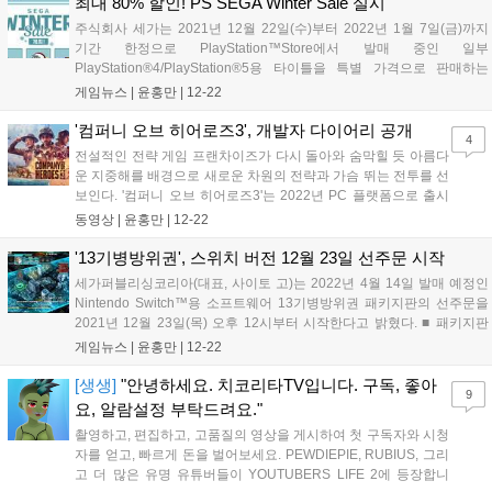
최대 80% 할인! PS SEGA Winter Sale 실시
주식회사 세가는 2021년 12월 22일(수)부터 2022년 1월 7일(금)까지
기간 한정으로 PlayStation™Store에서 발매 중인 일부
PlayStation®4/PlayStation®5용 타이틀을 특별 가격으로 판매하는
SEGA Winter Sale을 실시한다. 이번 세일에서는 본격 리걸 서스펜스 액
게임뉴스 |
윤홍만
|
12-22
션 저지 아이즈 시리즈 최신작인 로스트 저지먼트...
'컴퍼니 오브 히어로즈3', 개발자 다이어리 공개
4
전설적인 전략 게임 프랜차이즈가 다시 돌아와 숨막힐 듯 아름다
운 지중해를 배경으로 새로운 차원의 전략과 가슴 뛰는 전투를 선
보인다. '컴퍼니 오브 히어로즈3'는 2022년 PC 플랫폼으로 출시
되어 완전히 새로운 전장을 배경으로 현장감 넘치는 스토리텔링
동영상 |
윤홍만
|
12-22
을 선보일 예정이다. 또한 이번 작품에서는 프랜차이즈 역사상 최
초로 역동적 캠페인 맵에서 세계 2차 대전...
'13기병방위권', 스위치 버전 12월 23일 선주문 시작
세가퍼블리싱코리아(대표, 사이토 고)는 2022년 4월 14일 발매 예정인
Nintendo Switch™용 소프트웨어 13기병방위권 패키지판의 선주문을
2021년 12월 23일(목) 오후 12시부터 시작한다고 밝혔다. ■ 패키지판
선주문 특전 DLC 특전인 ‘디지털 아트웍스'의 이미지를 사용한 6종 엽서
게임뉴스 |
윤홍만
|
12-22
세트를 선착순으로 증정한다. Nintendo Swi...
[생생]
"안녕하세요. 치코리타TV입니다. 구독, 좋아
9
요, 알람설정 부탁드려요."
촬영하고, 편집하고, 고품질의 영상을 게시하여 첫 구독자와 시청
자를 얻고, 빠르게 돈을 벌어보세요. PEWDIEPIE, RUBIUS, 그리
고 더 많은 유명 유튜버들이 YOUTUBERS LIFE 2에 등장합니