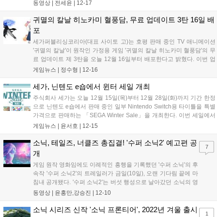
다!...
동영상 |
전세윤
|
12-17
귀멸의 칼날 히노카미 혈풍담, 무료 업데이트 3탄 16일 배
포
세가퍼블리싱코리아(대표 사이토 고)는 호평 판매 중인 TV 애니메이션
'귀멸의 칼날'이 원작인 가정용 게임 '귀멸의 칼날 히노카미 혈풍담'의 무
료 업데이트 제 3탄을 오늘 12월 16일부터 배포한다고 밝혔다. 이번 업
데이트에서는 버서스 모드의 플레이어블 캐릭터로 '엔무'와 '유시로/ 타
게임뉴스 |
정수형
|
12-16
마요'를 추가했다. '엔무'는 살덩이 손으로 리치가 긴 공격과 추적 성능...
세가, 닌텐도 e숍에서 윈터 세일 개최
주식회사 세가는 오늘 12월 15일(목)부터 12월 28일(화)까지 기간 한정
으로 닌텐도 e숍에서 판매 중인 일부 Nintendo Switch용 타이틀을 특별
가격으로 판매하는 「SEGA Winter Sale」을 개최한다. 이번 세일에서
는 양 액션 퍼즐인 「뿌요뿌요」와 「테트리스」를 즐길 수 있는 『뿌요
게임뉴스 |
윤서호
|
12-15
뿌요 테트리스 2』와 전 세계 300만 명 이상이 플레...
소닉, 테일즈, 너클즈 총집결! '수퍼 소닉2' 예고편 공
7
개
게임 원작 영화임에도 이례적인 흥행을 기록했던 '수퍼 소닉'의 후
속작 '수퍼 소닉2'의 트레일러가 금일(10일), 오랜 기다림 끝에 마
침내 공개됐다. '수퍼 소닉2'는 버섯 행성으로 날아갔던 소닉의 영
원한 숙적이자 천재 과학자 닥터 로보트닉이 지구로 귀환하면서
동영상 |
윤홍만,강승진
|
12-10
본격적인 이야기가 시작된다. 전작에서 소닉이 가진 힘의 원천을
밝혀내고자 했던 로보트닉이지만,...
소닉 시리즈 신작 '소닉 프론티어', 2022년 겨울 출시
1