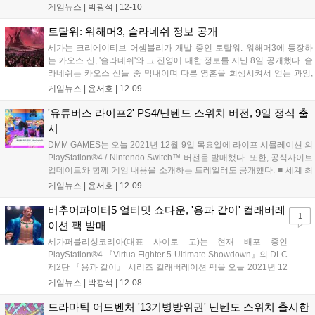
제작자 인터뷰와 제작 중인 게임 영상을 확인할 수 있는 영상을 공개했
게임뉴스 |
박광석
|
12-10
다. 영상은 게임에 대한 개발자의 추억과 〈서바이빙 더 애...
토탈워: 워해머3, 슬라네쉬 정보 공개
세가는 크리에이티브 어셈블리가 개발 중인 토탈워: 워해머3에 등장하
는 카오스 신, '슬라네쉬'와 그 진영에 대한 정보를 지난 8일 공개했다. 슬
라네쉬는 카오스 신들 중 막내이며 다른 영혼을 희생시켜서 얻는 과잉,
절정, 탐미, 고통, 그리고 부덕한 쾌락 등을 추구한다. ■ 슬라네쉬의 전설
게임뉴스 |
윤서호
|
12-09
적인 군주 – 느카리 대유혹마 느카리는 필멸계와 불멸계를 모두 누비면
서...
'유튜버스 라이프2' PS4/닌텐도 스위치 버전, 9일 정식 출
시
DMM GAMES는 오늘 2021년 12월 9일 목요일에 라이프 시뮬레이션 의
PlayStation®4 / Nintendo Switch™ 버전을 발매했다. 또한, 공식사이트
업데이트와 함께 게임 내용을 소개하는 트레일러도 공개했다. ■ 세계 최
고의 유튜버가 되자 전작 23만 판매량을 기록하고, 초등학생 장래희망
게임뉴스 |
윤서호
|
12-09
랭킹에서 항상 상위권에 들어가는 “Youtu...
버추어파이터5 얼티밋 쇼다운, '용과 같이' 컬래버레
1
이션 팩 발매
세가퍼블리싱코리아(대표 사이토 고)는 현재 배포 중인
PlayStation®4 『Virtua Fighter 5 Ultimate Showdown』의 DLC
제2탄 『용과 같이』 시리즈 컬래버레이션 팩을 오늘 2021년 12
월 8일(수) PlayStation™Store에서 발매한다고 밝혔다. 용과 같
게임뉴스 |
박광석
|
12-08
이 시리즈 컬래버레이션 팩은 『용과 같이』 시리즈를 장식하
는...
드라마틱 어드벤처 '13기병방위권' 닌텐도 스위치 출시한