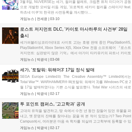
3월 8일, NUVERSE는 세가, 컬러풀 팔레트, 크립톤 퓨처 미디어가 공동
으로 개발한 모바일 리듬 게임, '프로젝트 세카이 컬러풀 스테이지! feat.
하츠네 미쿠'의 한국판 사전등록을 개시했다....
게임뉴스 |
전세윤
|
03-10
로스트 저지먼트 DLC, '카이토 마사하루의 사건부' 28일
출시
세가퍼블리싱코리아(대표 사이토 고)는 호평 판매 중인 PlayStation®5,
PlayStation®4, Xbox Series X|S, Xbox One 전용 소프트웨어 『로스트
저지먼트: 심판받지 않은 기억』에서 야가미 타카유키의 파트너 카이토
마사하루가 주인공인 추가 스토리를 즐길 수 있는 다운로드 콘텐츠
게임뉴스 |
박광석
|
03-08
(DLC) 「카이토 마사하루의 사건부」를 3월...
세가, '토탈워: 워해머3' 17일 정식 발매
SEGA Europe Limited와 The Creative Assembly™ Limited에서는
Total War™: WARHAMMER® III(토탈워: 워해머 3)를 Windows PC로 2
월 17일 발매하였다는 기쁜 소식을 발표했다. Total War 시리즈의 새로
운 발전을 이끌어 냈을 뿐만 아니라 엄청난 스케일도 자랑하는 게임,
게임뉴스 |
박광석
|
02-17
WARHAMMER...
투 포인트 캠퍼스, '고고학과' 공개
고대의 유적을 발견하고, 땅 속에서 수천 년 동안 잠들어 있던 유물을 파
내고, 옛 문명의 잔해를 찾아내는 꿈을 꿔 본 적이 있었는가? Two Point
Campus에서, 여러분은 마음 속 학자를 되살려 고고학부에 등록할 수 있
다. 삽과 돋보기, 그리고 먼지떨이를 가지고 부와 명예를 거머쥘 수 있는
게임뉴스 |
박광석
|
02-17
진로이다. Two Point Campus의 강의들에 대해...