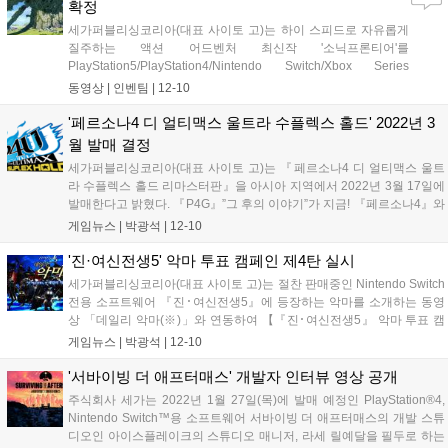
확정
세가퍼블리싱코리아(대표 사이토 고)는 하이 스피드로 자유롭게
질주하는 액션 어드벤처 최신작 '소닉프론티어'를
PlayStation5/PlayStation4/Nintendo Switch/Xbox Series
X|S/Xbox One/PC로 2022년 겨울 한국, 대만, 홍콩, 동남 아시아
동영상 |
인벤팀
|
12-10
에서 발매한다고 밝혔다. 오늘 오픈한 티저 사이트에는 광대한 자
연과 모험...
'페르소나4 디 얼티맥스 울트라 수플렉스 홀드' 2022년 3
월 발매 결정
세가퍼블리싱코리아(대표 사이토 고)는 『페르소나4 디 얼티맥스 울트
라 수플렉스 홀드 리마스터판』을 아시아 지역에서 2022년 3월 17일에
발매한다고 밝혔다. 『P4G』”그 후의 이야기”가 지금! 『페르소나4』와
『페르소나3』의 캐릭터가 집결하여 뜨거운 배틀을 펼치는 2D 대전 격
게임뉴스 |
박광석
|
12-10
투 액션 『 페르소나4 디 얼티맥스 울트라 수플렉스 홀드(이하,
P4U2)』...
'진·여신전생5' 악마 투표 캠페인 제4탄 실시
세가퍼블리싱코리아(대표 사이토 고)는 절찬 판매중인 Nintendo Switch
전용 소프트웨어 『진･여신전생5』에 등장하는 악마를 소개하는 동영
상 「데일리 악마(※)」와 연동하여 【『진･여신전생5』 악마 투표 캠
페인 제4탄(최종회)】을 실시 중이다. 이번 악마 투표 캠페인 제4탄은 세
게임뉴스 |
박광석
|
12-10
가 공식 SNS에서 10월 13일～12월 9일까지의 기간 동안 동영상으로...
'서바이빙 더 애프터매스' 개발자 인터뷰 영상 공개
주식회사 세가는 2022년 1월 27일(목)에 발매 예정인 PlayStation®4,
Nintendo Switch™용 소프트웨어 서바이빙 더 애프터매스의 개발 스튜
디오인 아이스플레이크의 스튜디오 매니저, 라세 릴예달을 필두로 하는