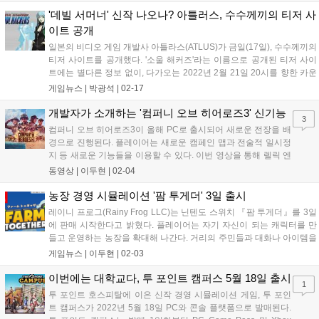
'데빌 서머너' 신작 나오나? 아틀러스, 수수께끼의 티저 사
이트 공개
일본의 비디오 게임 개발사 아틀라스(ATLUS)가 금일(17일), 수수께끼의
티저 사이트를 공개했다. '소울 해커즈'라는 이름으로 공개된 티저 사이
트에는 별다른 정보 없이, 다가오는 2022년 2월 21일 20시를 향한 카운
트 다운 표시만 노출되고 있을 뿐이다. 현재 뚜렷하게 밝혀진 정보는 없
게임뉴스 |
박광석
|
02-17
지만, '소울해커즈'라는 사이트 이름과 사이트를 공개한 회사가...
개발자가 소개하는 '컴퍼니 오브 히어로즈3' 신기능
3
컴퍼니 오브 히어로즈3이 올해 PC로 출시되어 새로운 전장을 배
경으로 진행된다. 플레이어는 새로운 캠페인 맵과 전술적 일시정
지 등 새로운 기능들을 이용할 수 있다. 이번 영상을 통해 렐릭 엔
터테인먼트 개발자가 새로운 기능을 4일 소개했다 새로 추가된
동영상 |
이두현
|
02-04
Dynamic Campaign Map에서는 완전한 ‘샌드박스’ 게임 플레이
를 지원해, 플레이어들은 전쟁의...
농장 경영 시뮬레이션 '팜 투게더' 3일 출시
레이니 프로그(Rainy Frog LLC)는 닌텐도 스위치 『팜 투게더』를 3일
에 판매 시작한다고 밝혔다. 플레이어는 자기 자신이 되는 캐릭터를 만
들고 운영하는 농장을 확대해 나간다. 거리의 주민들과 대화나 아이템을
취득하는 것과 같은 루틴은 없다. 당신만의 농장에서 마음껏 근사한 시
게임뉴스 |
이두현
|
02-03
간을 보낼 수 있다. 농작물을 기르고, 나무를 심고, 가축을 돌보는 것뿐...
이번에는 대학교다, 투 포인트 캠퍼스 5월 18일 출시
1
투 포인트 호스피탈에 이은 신작 경영 시뮬레이션 게임, 투 포인
트 캠퍼스가 2022년 5월 18일 PC와 콘솔 플랫폼으로 발매된다.