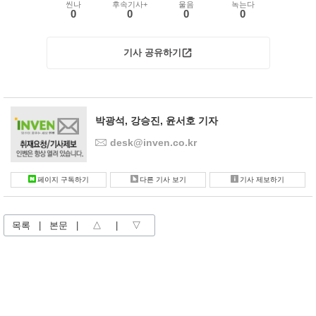
씬나
후속기사+
울음
녹는다
0
0
0
0
기사 공유하기
박광석, 강승진, 윤서호 기자
desk@inven.co.kr
페이지 구독하기
다른 기사 보기
기사 제보하기
목록
|
본문
|
△
|
▽