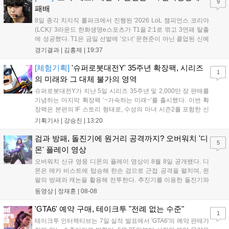
9
공되며, 상세 일정은 공식 채널을 통해 확인할 수 있다....
패배
8일 종각 치지직 롤파크에서 진행된 '2026 LoL 챔피언스 코리아
(LCK)' 3라운드 한화생명e스포츠가 T1을 2:1로 꺾고 3연패 탈출
에 성공했다. T1은 금일 선발에 '오너' 문현준이 아닌 콜업된 신예
'페인터' 김은후를 투입했지만, 결국 1:2로 패배하고 말았다. T1은
경기결과 |
김홍제
|
19:37
'케리아'의 카밀이 좋은 플레이를 통해 한화생명 바텀 듀오의 점멸
을 빼냈다....
[체험기획]
'슈퍼로봇대전Y' 35주년 확장팩, 시리즈
1
의 미래와 그 대체 불가의 영역
슈퍼로봇대전Y가 지난 5일 시리즈 35주년 및 2,000만 장 판매를
기념하는 마지막 확장팩 ‘~가속하는 미래~’를 출시했다. 이번 확
장팩은 본편의 IF 스토리 형태로, 수성의 마녀 시즌2를 포함한 신
규 참전작과 크로스오버 합체기를 선보이며 작품을 완결 짓는다.
기획기사 |
강승진
|
13:20
기존 연출의 한계와 로봇 게임 시장의 어려움 속에서도 팬들이 원
하는 몰입감 있는 서사와 조합을 구현하며 시리즈의 미래를 향한
검과 방패, 돌진기에 원거리 공격까지? 오버워치 '디
5
새로운 가능성을 제시했다....
몬' 플레이 영상
오버워치 신규 영웅 디몬의 플레이 영상이 8월 8일 공개됐다. 디
몬은 메카 비스트에 탑승해 한손 검으로 근접 공격을 펼치며, 왼
팔의 방패와 캐논을 활용해 전투한다. 추진기를 이용한 돌진기와
참격 형태의 궁극기를 보유했고, 메카 파괴 시 맨몸으로 기관총을
동영상 |
정재훈
|
08-08
사용하는 특징이 있다. 디몬은 오는 8월 12일 시작되는 시즌4 부
산의 영웅들 업데이트를 통해 정식 출시될 예정이다....
'GTA6' 예약 구매, 테이크투 "전례 없는 수준"
1
테이크투 인터랙티브는 7일 실적 발표에서 'GTA6'의 예약 판매가