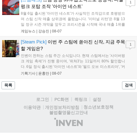
1
거리를 제공하며, 이후 현대백화점 판교점에서도 행사가 이어질 예정입
펑크 포탑 조작 '아이언 네스트'
니다. 연말에는 라스베이거스 오픈이 개최됩니다....
8월 6일 출시된 '아이언 네스트'가 사실적인 조작감으로 호평받으
며 스팀 신작 매출 상위권에 올랐습니다. '이터널 리턴'은 8월 13
일 정규 시즌 개막을 앞두고 프리시즌을 시작해 국내 매출 1위를
기록했습니다. 25주년을 맞은 '고스트 리콘' 시리즈는 8월 6일 쇼
게임뉴스 |
강승진
|
08-07
케이스와 함께 대규모 할인을 진행하며 순위가 급상승했고, 신작
'마블 투혼: 파이팅 소울즈'와 레트로 수리 시뮬레이션 '리스토
[Steam Pick]
이번 주 스팀에 쏟아진 신작, 지금 주목
1
리'도 스팀에 정식 출시되었습니다....
할 게임은?
인벤이 전하는 스팀 주간 소식입니다. 현재 스팀에서는 '사이버펑
크 게임 축제'가 진행 중이며, '위쳐3'는 11일까지 80% 할인합니
다. 6일 정식 출시된 '아이언 네스트'와 '필드 오브 미스트리아', '커
세어 코브'가 호평받고 있습니다. 한편, 7일 출시된 '마블 투혼'은
기획기사 |
윤홍만
|
08-07
태그 시스템에 대한 호불호가 갈리며 복합적 평가를 기록 중입니
다. 유비소프트의 '고스트리콘: 와일드랜드'는 7년 만의 대규모 업
목록
검색
데이트 '라스트 라이츠'와 함께 95% 할인 중입니다....
로그인
PC화면
퀵링크
설정
청소년보호정책
이용약관
개인정보처리방침
불법촬영물신고안내
(주)
인
벤