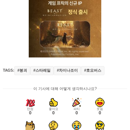
TAGS:
#붕괴
#스타레일
#차이나조이
#호요버스
이 기사에 대해 어떻게 생각하시나요?
만점
좋아요
파티
웃음
0
0
0
0