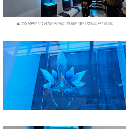
▲ 부스 뒷편은 우주정거장 속 헤르타의 보관 캐빈 컨셉으로 꾸며졌네요