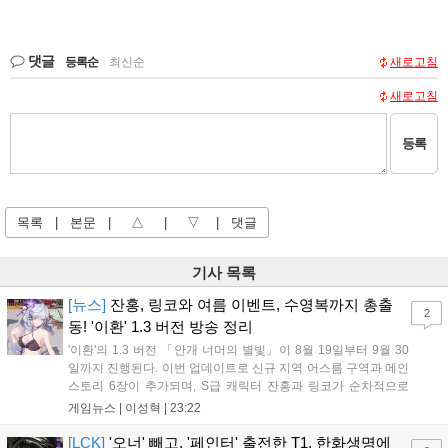
댓글
등록순
|
최신순
새로고침
새로고침
등록
목록
|
본문
|
△
|
▽
|
댓글
기사 목록
[뉴스]
잔홍, 링코와 여름 이벤트, 수영복까지 총출
2
동! '이환' 1.3 버전 방송 정리
'이환'의 1.3 버전 「안개 너머의 별빛」이 8월 19일부터 9월 30
일까지 진행된다. 이번 업데이트로 신규 지역 어스름 구역과 메인
스토리 6장이 추가되며, S급 캐릭터 잔홍과 링코가 순차적으로
등장한다. 여름 시즌을 맞아 비치발리볼, 수상 오토바이 등 다채
게임뉴스 |
이성혁
|
23:22
로운 이벤트가 열리고, 캐릭터 렌더링 개선 및 랜덤 코스튬 등 편
의성도 강화된다. 8월 11일까지 사용 가능한 교환 코드 3종이 제
[LCK]
'오너' 빼고, '페인터' 출전한 T1, 한화생명에