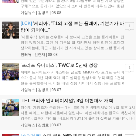
전례 없는 수준이라고 밝혔다. 6월 25일부터 시작된 예약 물량은
구체적으로 공개되지 않았으나 소비자 반응이 매우 뜨겁다. 한편
11월 19일 PS5와 Xbox 시리즈 X|S로 정식 출시될 예정이며, 록
게임뉴스 |
김병호
|
08-08
스타 게임즈는 한국 시각 28일 오전 4시 넷플릭스를 통해 장편 영
상 'Grand Theft Auto VI: An Extended Look'을 최초 공개할 계획
[LCK]
'케리아', "T1의 고점 보는 플레이, 기본기가 바
1
이다....
탕이 되어야..."
"다들 워낙 잘하는 선수들이다 보니까 고점을 보는 플레이들이 굉
장히 많았어요. 그런 게 기본을 잘 지키면서 하면 리턴이 크다고
생각하는데, 최근 기본기가 안 지켜지고 있는 상태로 그런 플레이
를 추구하다 보니까 팀적으로 안 좋은 사고가 계속 많이 났던 것
인터뷰 |
신연재
|
08-08
같습니다." T1은 6일 서울 종로구 치지직 롤파크에서 열린 '2026
LoL 챔피언스 코리아(LCK)'...
'프리프 유니버스', 'FWC'로 5년째 성장
1
위메이드커넥트가 서비스하는 글로벌 MMORPG 프리프 유니버
스가 출시 5년 차에 역대 최고 실적을 달성하며 누적 매출 1천억
원을 돌파했습니다. 이는 매년 전용 서버에서 진행되는 글로벌 e
스포츠 대회 FWC의 영향이 큽니다. FWC는 이용자가 동일한 조
게임뉴스 |
김병호
|
08-07
건에서 시즌을 함께 즐기는 구조로, 올해 4월 시작된 FWC 2026
은 전년 대비 매출과 이용자 지표가 대폭 상승하는 성과를 냈습니
'TFT 코리아 인비테이셔널', 8일 더현대서 개최
다. 오는 10월 필리핀 마닐라에서 총상금 11만 달러 규모의 제4회
라이엇 게임즈가 주최하는 'TFT 코리아 인비테이셔널'이 8일 오후 2시
FWC 그랜드 파이널이 개최될 예정이며, 위메이드커넥트는 이를
서울 여의도 더현대 서울에서 열립니다. 이번 대회에는 한국의 박찬서와
통해 커뮤니티 중심의 장기 성장 모델을 지속할 방침입니다....
김주한, 일본의 타이틀, 베트남의 YBY1이 출전해 실력을 겨룹니다. TFT
는 소속팀 없이 개인 자격으로 참가하는 독특한 대회 구조를 가지며, 누
게임뉴스 |
김병호
|
08-07
구나 참여 가능한 '소파에서 왕관까지'라는 철학을 실천하고 있습니다.
17일까지 이어지는 이번 행사는 신규 세트 체험과 공연 등 다양한 즐길
[스팀체크]
스팀 긍정 99% 압도적으로 긍정적, 디젤