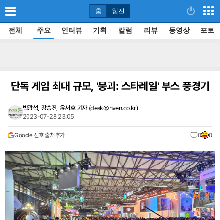
홈
웹진
전체
주요
인터뷰
기획
칼럼
리뷰
동영상
포토
단독 게임 최대 규모, '붕괴: 스타레일' 부스 풍경기
박광석, 강승진, 윤서호 기자
(
desk@inven.co.kr
)
2023-07-28 23:05
Google 선호 출처 추가
0
0