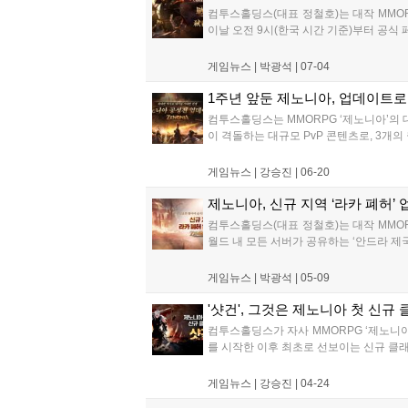
컴투스홀딩스(대표 정철호)는 대작 MMOR
이날 오전 9시(한국 시간 기준)부터 공식 
게임뉴스 |
박광석
|
07-04
1주년 앞둔 제노니아, 업데이트로 
컴투스홀딩스는 MMORPG ‘제노니아’의 
이 격돌하는 대규모 PvP 콘텐츠로, 3개의
게임뉴스 |
강승진
|
06-20
제노니아, 신규 지역 ‘라카 폐허’
컴투스홀딩스(대표 정철호)는 대작 MMOR
월드 내 모든 서버가 공유하는 ‘안드라 제
게임뉴스 |
박광석
|
05-09
'샷건', 그것은 제노니아 첫 신규
컴투스홀딩스가 자사 MMORPG ‘제노니아
를 시작한 이후 최초로 선보이는 신규 클래
게임뉴스 |
강승진
|
04-24