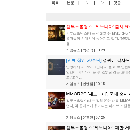
목록
|
본문
|
△
|
▽
|
댓글
컴투스홀딩스, ‘제노니아’ 출시 5
컴투스홀딩스(대표 정철호)는 MMORPG 
유저들의 기대감이 높아지고 있다. ‘500
음...
게임뉴스 |
박광석
|
10-29
[인벤 창간 20주년]
성원에 감사
안녕하세요. INVEN입니다. 올 해로 인
인벤이 여기까지 올 수 있었던 것은 보내
고, '고작...
게임뉴스 |
인벤팀
|
10-15
MMORPG '제노니아', 국내 출시
컴투스홀딩스(대표 정철호)는 대작 MMOR
먼저, 각 클래스에 추가되는 패시브 스킬을 
게임뉴스 |
윤홍만
|
07-25
컴투스홀딩스 '제노니아', 대만 