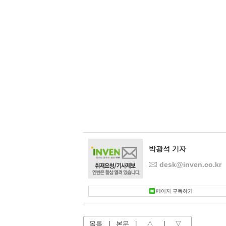
박광석 기자
desk@inven.co.kr
페이지 구독하기
목록
|
본문
|
△
|
▽