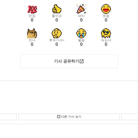
만점
좋아요
파티
웃음
0
0
0
0
씬나
후속기사+
울음
녹는다
0
0
0
0
기사 공유하기
다른 기사 보기