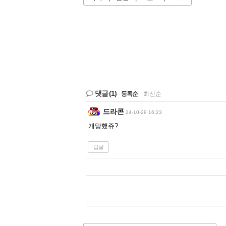
댓글
(1)
등록순
|
최신순
드라콘
24-10-29 16:23
개망했쥬?
답글