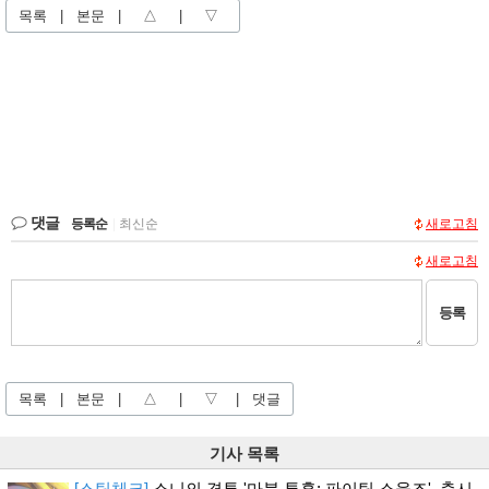
목록
|
본문
|
△
|
▽
댓글
등록순
|
최신순
새로고침
새로고침
등록
목록
|
본문
|
△
|
▽
|
댓글
기사 목록
[스팀체크]
소니의 격투 '마블 투혼: 파이팅 소울즈', 출시