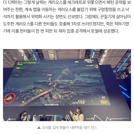
다 디렉터는 그렇게 날뛰는 게리오스를 세크레트로 뒤쫓으면서 패턴 공략을 보
여주는 한편, 계속 맵을 이동하는 게리오스를 붙잡기 위해 구멍함정을 쓰고 낙
석까지 활용해서 무력화 시키는 장면도 선보였다. 그럼에도 끈질기게 살아남아
도주한 게리오스를 다른 헌터들도 호출해 1차로 쓰러뜨렸지만, 죽은 척하기였
기에 이를 헌터들이 한 번 피한 뒤 재차 집중 공격해서 토벌에 성공했다.
▲ 꼬리를 길게 휘둘러 내려찍을 때가 찬스