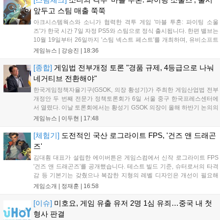
앞두고 스팀 매출 쭉쭉
아크시스템웍스와 소니가 협력한 격투 게임 '마블 투혼: 파이팅 소울
즈'가 한국 시간 7일 자정 PS5와 스팀으로 정식 출시됩니다. 한편 밸브는
10월 19일부터 26일까지 '스팀 넥스트 페스트'를 개최하며, 유비소프트
의 '더 디비전 리서전스'가 스팀에 출시되었고, 농장 시뮬레이션 '돌록 타
게임뉴스 |
강승진
|
18:36
운'은 얼리액세스를 마치고 정식 서비스를 시작했습니다. 이번 신작들은
각기 다른 장르에서 이용자들의 기대를 모으고 있습니다....
[종합]
게임법 전부개정 토론 "경품 규제, 4등급으로 나눠
네거티브 전환해야"
한국게임정책자율기구(GSOK, 의장 황성기)가 주최한 게임산업법 전부
개정안 두 번째 전문가 정책토론회가 6일 서울 중구 한국프레스센터에
서 열렸다. 이날 토론회에서는 황성기 GSOK 의장이 올해 하반기 논의의
주요 쟁점과 성과를 짚은 데 이어, 박종현 한양대 법학전문대학원 교수
게임뉴스 |
이두현
|
17:48
가 게임진흥원 등 게임 관련 거버넌스를, 이병찬 법무법인 온새미로 변
호사가 게임 등...
[체험기]
도전적인 국산 로그라이트 FPS, '건즈 앤 드래곤
즈'
김대훤 대표가 설립한 에이버튼은 게임스컴에서 신작 로그라이트 FPS
'건즈 앤 드래곤즈'를 공개했습니다. 테스트 빌드 기준, 슈터로서의 타격
감 등 기본기는 갖췄으나 복잡한 지형의 레벨 디자인은 개선이 필요해
보입니다. 또한, 성장 트랙의 과도한 분절과 무기 다양성 부족 등 로그라
게임소개 |
정재훈
|
16:58
이트 장르적 재미 측면에서도 보완이 요구됩니다. 개발사는 향후 캐릭터
추가 등을 통해 게임성을 다듬어 경쟁력을 확보할 계획입니다....
[이슈]
미호요, 게임 유출 유저 2명 1심 유죄…중국 내 첫
형사 판결