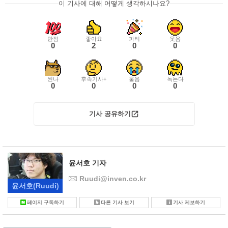
이 기사에 대해 어떻게 생각하시나요?
만점
좋아요
파티
웃음
0
2
0
0
씬나
후속기사+
울음
녹는다
0
0
0
0
기사 공유하기
윤서호 기자
Ruudi@inven.co.kr
윤서호
(Ruudi)
페이지 구독하기
다른 기사 보기
기사 제보하기