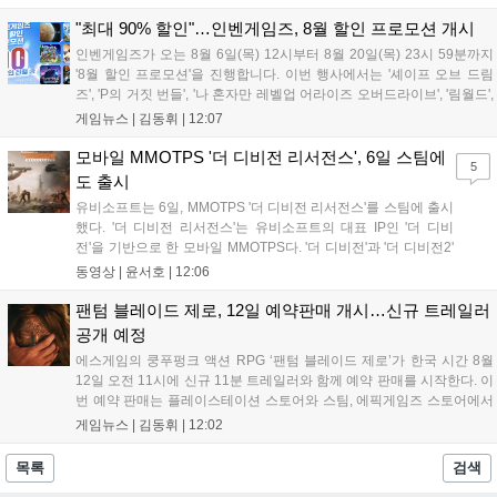
공개와 '게이트 오브 게이츠'의 추가 정보를 발표할 계획입니다.
또한 '테르비스'는 일본 코미케에 출품하며 해외 시장 공략을 강화
"최대 90% 할인"…인벤게임즈, 8월 할인 프로모션 개시
합니다. 김태영 대표는 내년 신작 출시를 위해 하반기 적극적인
인벤게임즈가 오는 8월 6일(목) 12시부터 8월 20일(목) 23시 59분까지
사업 일정을 추진하고 주주가치 제고에 힘쓰겠다고 밝혔습니
'8월 할인 프로모션'을 진행합니다. 이번 행사에서는 '셰이프 오브 드림
다....
즈', 'P의 거짓 번들', '나 혼자만 레벨업 어라이즈 오버드라이브', '림월드',
'아랑전설 시티 오브 더 울브스', '팰월드' 등 인기 타이틀을 최대 90% 할
게임뉴스 |
김동휘
|
12:07
인된 가격에 제공합니다. 인벤게임즈를 통해 구매 시 할인가 적용은 물
론 네이버페이 포인트 추가 적립 혜택도 받을 수 있으며, 자세한 내용은
모바일 MMOTPS '더 디비전 리서전스', 6일 스팀에
5
공식 네이버 스마트 스토어에서 확인 가능합니다....
도 출시
유비소프트는 6일, MMOTPS '더 디비전 리서전스'를 스팀에 출시
했다. '더 디비전 리서전스'는 유비소프트의 대표 IP인 '더 디비
전'을 기반으로 한 모바일 MMOTPS다. '더 디비전'과 '더 디비전2'
사이의 시기를 배경으로 하고 있으며, 완전히 새로운 독립형 스토
동영상 |
윤서호
|
12:06
리와 캠페인을 선보인다. 뉴욕에서 발생한 ‘그린 포이즌’ 사태 속
의 디비전 요원이 되어...
팬텀 블레이드 제로, 12일 예약판매 개시…신규 트레일러
공개 예정
에스게임의 쿵푸펑크 액션 RPG ‘팬텀 블레이드 제로’가 한국 시간 8월
12일 오전 11시에 신규 11분 트레일러와 함께 예약 판매를 시작한다. 이
번 예약 판매는 플레이스테이션 스토어와 스팀, 에픽게임즈 스토어에서
진행되며, 개발이 완료된 게임은 10월 29일 정식 출시될 예정이다. 언리
게임뉴스 |
김동휘
|
12:02
얼 엔진 5로 제작된 이 게임은 홍콩 무협 영화에서 영감을 받은 화려한
콤보 액션과 세미 오픈월드 환경을 특징으로 한다....
목록
검색