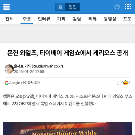
홈
웹진
전체
주요
인터뷰
기획
칼럼
리뷰
동영상
포토
몬헌 와일즈, 타이베이 게임쇼에서 게리오스 공개
윤서호 기자
(
Ruudi@inven.co.kr
)
2025-01-25 17:59
Google 선호 출처 추가
0
2
캡콤은 오늘(25일), 타이베이 게임쇼 2025 저스트단 몬스터 헌터 와일즈 부스
에서 2차 OBT에 앞서 특별 스테이지 이벤트를 진행했다.