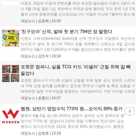
미호요 게임의 미공개 콘텐츠를 무단 유포한 빌리빌리 이용자 2명이 지
난 4월 24일 열린 1심 재판에서 저작권 침해 혐의로 각각 징역 1년 2개
월과 1년에 집행유예를 선고받았습니다. 이들은 지난해 7월부터 원신 등
주요 게임의 영상을 유포해 60만 회 이상의 조회수를 기록했습니다. 미
게임뉴스 |
김동휘
|
16:50
호요는 이번 판결이 새 사법해석 시행 이후 중국 내 첫 형사사건임을 강
조하며 향후 무단 유출에 강경 대응할 방침입니다....
'친구모아' 신작, 발매 첫 분기 794만 장 팔렸다
닌텐도 스위치(Nintendo Switch)용 신작 '친구모아 아일랜드 두근두근
라이프'가 발매 첫 분기에 794만 장을 판매했다. 닌텐도는 6일 공시한
2027년 3월기 1분기(2026년 4~6월) 결산단신에서 해당 타이틀이 판매
를 크게 늘렸다고 밝혔다. 4월 16일 발매된 이 작품은 약 2개월 반 만에
게임뉴스 |
강민우
|
16:34
794만 장을 기록하며, 같은 기간 닌텐도 스위치...
포켓몬 컴퍼니, 실물 TCG 카드 '리셀러' 근절 위해 칼 빼
들었다
포켓몬 컴퍼니가 카드팩 리셀러 근절을 위해 일본 공식 온라인 스토어
내 구매 인증 절차를 강화했다. 앞으로 30주년 기념팩 등 특정 상품을 구
매하려면 일본 거주자임을 증명하는 마이넘버카드 기반 디지털 신분증
이 필수다. 해당 상품들은 온라인 추첨제로만 판매되며, 이번 조치는 과
게임뉴스 |
윤홍만
|
16:07
도한 가격 급등을 막기 위한 특단의 대책이다. 향후 포켓몬 컴퍼니의 이
러한 정책이 시장 물량 안정화에 어떤 영향을 미칠지 업계의 이목이 쏠
웹젠, 상반기 영업수익 773억 원…순이익 89% 증가
3
리고 있다....
웹젠이 8월 6일 공시한 2026년 상반기 실적은 신작 공백으로 영
업수익 773억 원, 영업이익 110억 원을 기록하며 전년 대비 감소
했으나 당기순이익은 151억 원으로 89% 증가했습니다. 웹젠은
하반기부터 신작 공세를 예고하며 전략게임 '프로젝트 D1'의 정보
게임뉴스 |
김병호
|
15:18