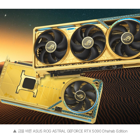
▲ 금을 바른 ASUS ROG ASTRAL GEFORCE RTX 5090 Dhahab Edition