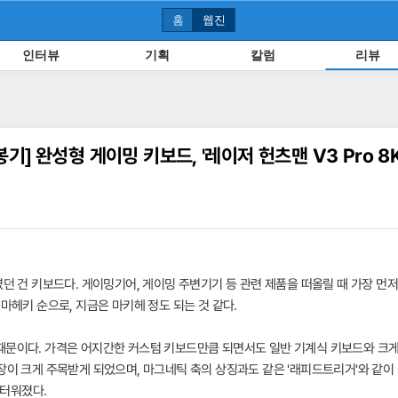
홈
웹진
인터뷰
기획
칼럼
리뷰
봉기]
완성형 게이밍 키보드, '레이저 헌츠맨 V3 Pro 8K
였던 건 키보드다. 게이밍기어, 게이밍 주변기기 등 관련 제품을 떠올릴 때 가장 먼저
마헤키 순으로, 지금은 마키헤 정도 되는 것 같다.
때문이다. 가격은 어지간한 커스텀 키보드만큼 되면서도 일반 기계식 키보드와 크게
장이 크게 주목받게 되었으며, 마그네틱 축의 상징과도 같은 '래피드트리거'와 같이
터워졌다.