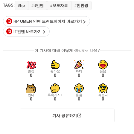
TAGS:
#it인벤
#보도자료
#친환경
#hp
HP OMEN 인벤 브랜드페이지 바로가기
IT인벤 바로가기
이 기사에 대해 어떻게 생각하시나요?
만점
좋아요
파티
웃음
0
0
0
0
씬나
후속기사+
울음
녹는다
0
0
0
0
기사 공유하기