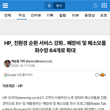
홈
웹진
전체
주요
인터뷰
기획
칼럼
리뷰
동영상
포토
HP, 친환경 순환 서비스 강화.. 폐장비 및 폐소모품
회수망 64개로 확대
백승철 기자
(
Bector@inven.co.kr
)
2025-12-11 11:06
Google 선호 출처 추가
0
0
자료제공 - HP
HP 코리아(www.hp.co.kr)가 고객이 사용하던 노후 장비와 폐소모품을 친환
경적으로 회수 및 재활용하는 '폐장비 및 폐소모품 회수 프로그램(Waste Tak
e Back Program)'의 운영 대리점을 기존 39개에서 64개로 확대했다. 이번