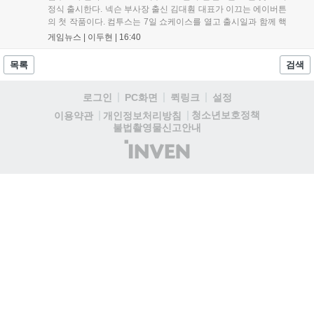
정식 출시한다. 넥슨 부사장 출신 김대훤 대표가 이끄는 에이버튼
의 첫 작품이다. 컴투스는 7일 쇼케이스를 열고 출시일과 함께 핵
심 콘텐츠, 유료화 정책, 운영 방향을 공개했다. 캐릭터명 선점은
게임뉴스 |
이두현
|
16:40
8월 13일 오후 8시 시작한다. '제우스: 오만의 신'은 최고신 제우스
의 오만으로 균열이...
목록
검색
로그인
PC화면
퀵링크
설정
청소년보호정책
이용약관
개인정보처리방침
불법촬영물신고안내
(주)
인
벤