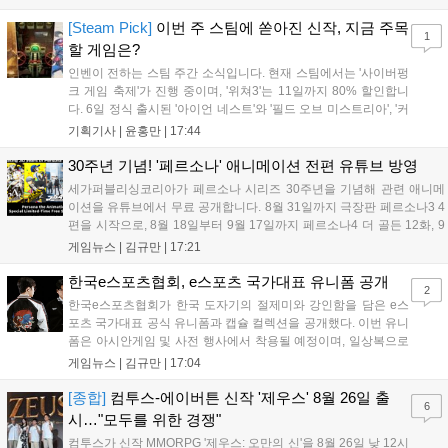
케이스와 함께 대규모 할인을 진행하며 순위가 급상승했고, 신작
'마블 투혼: 파이팅 소울즈'와 레트로 수리 시뮬레이션 '리스토
[Steam Pick]
이번 주 스팀에 쏟아진 신작, 지금 주목
1
리'도 스팀에 정식 출시되었습니다....
할 게임은?
인벤이 전하는 스팀 주간 소식입니다. 현재 스팀에서는 '사이버펑
크 게임 축제'가 진행 중이며, '위쳐3'는 11일까지 80% 할인합니
다. 6일 정식 출시된 '아이언 네스트'와 '필드 오브 미스트리아', '커
세어 코브'가 호평받고 있습니다. 한편, 7일 출시된 '마블 투혼'은
기획기사 |
윤홍만
|
17:44
태그 시스템에 대한 호불호가 갈리며 복합적 평가를 기록 중입니
다. 유비소프트의 '고스트리콘: 와일드랜드'는 7년 만의 대규모 업
30주년 기념! '페르소나' 애니메이션 전편 유튜브 방영
데이트 '라스트 라이츠'와 함께 95% 할인 중입니다....
세가퍼블리싱코리아가 페르소나 시리즈 30주년을 기념해 관련 애니메
이션을 유튜브에서 무료 공개합니다. 8월 31일까지 극장판 페르소나3 4
편을 시작으로, 8월 18일부터 9월 17일까지 페르소나4 더 골든 12화, 9
월 15일부터 10월 14일까지 페르소나5 시리즈가 순차 공개됩니다. 또한
게임뉴스 |
김규만
|
17:21
8월 16일까지 SNS를 통해 축하 메시지를 모집하며, 선정된 내용은 기념
영상 및 대형 전광판에 소개될 예정입니다....
한국e스포츠협회, e스포츠 국가대표 유니폼 공개
2
한국e스포츠협회가 한국 도자기의 절제미와 강인함을 담은 e스
포츠 국가대표 공식 유니폼과 캡슐 컬렉션을 공개했다. 이번 유니
폼은 아시안게임 및 사전 행사에서 착용될 예정이며, 일상복으로
구성된 컬렉션은 오는 8월 28일부터 골스튜디오 공식 홈페이지
게임뉴스 |
김규만
|
17:04
와 무신사, 오프라인 매장에서 판매된다. 다만 아시안게임 결선에
서는 대회 규정에 따라 별도의 유니폼을 착용할 계획이다....
[종합]
컴투스-에이버튼 신작 '제우스' 8월 26일 출
6
시…"모두를 위한 경쟁"
컴투스가 신작 MMORPG '제우스: 오만의 신'을 8월 26일 낮 12시