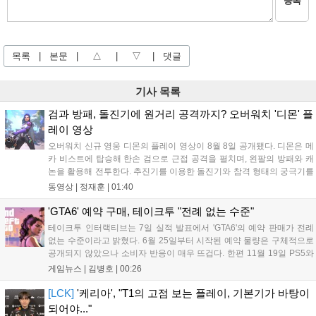
등록
목록
|
본문
|
△
|
▽
|
댓글
기사 목록
검과 방패, 돌진기에 원거리 공격까지? 오버워치 '디몬' 플
레이 영상
오버워치 신규 영웅 디몬의 플레이 영상이 8월 8일 공개됐다. 디몬은 메
카 비스트에 탑승해 한손 검으로 근접 공격을 펼치며, 왼팔의 방패와 캐
논을 활용해 전투한다. 추진기를 이용한 돌진기와 참격 형태의 궁극기를
보유했고, 메카 파괴 시 맨몸으로 기관총을 사용하는 특징이 있다. 디몬
동영상 |
정재훈
|
01:40
은 오는 8월 12일 시작되는 시즌4 부산의 영웅들 업데이트를 통해 정식
출시될 예정이다....
'GTA6' 예약 구매, 테이크투 "전례 없는 수준"
테이크투 인터랙티브는 7일 실적 발표에서 'GTA6'의 예약 판매가 전례
없는 수준이라고 밝혔다. 6월 25일부터 시작된 예약 물량은 구체적으로
공개되지 않았으나 소비자 반응이 매우 뜨겁다. 한편 11월 19일 PS5와
Xbox 시리즈 X|S로 정식 출시될 예정이며, 록스타 게임즈는 한국 시각
게임뉴스 |
김병호
|
00:26
28일 오전 4시 넷플릭스를 통해 장편 영상 'Grand Theft Auto VI: An
Extended Look'을 최초 공개할 계획이다....
[LCK]
'케리아', "T1의 고점 보는 플레이, 기본기가 바탕이
되어야..."