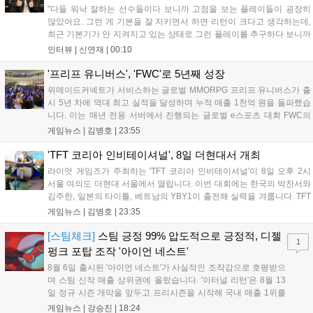
"다들 워낙 잘하는 선수들이다 보니까 고점을 보는 플레이들이 굉장히
많았어요. 그런 게 기본을 잘 지키면서 하면 리턴이 크다고 생각하는데,
최근 기본기가 안 지켜지고 있는 상태로 그런 플레이를 추구하다 보니까
팀적으로 안 좋은 사고가 계속 많이 났던 것 같습니다." T1은 6일 서울 종
인터뷰 |
신연재
|
00:10
로구 치지직 롤파크에서 열린 '2026 LoL 챔피언스 코리아(LCK)'...
'프리프 유니버스', 'FWC'로 5년째 성장
위메이드커넥트가 서비스하는 글로벌 MMORPG 프리프 유니버스가 출
시 5년 차에 역대 최고 실적을 달성하며 누적 매출 1천억 원을 돌파했습
니다. 이는 매년 전용 서버에서 진행되는 글로벌 e스포츠 대회 FWC의
영향이 큽니다. FWC는 이용자가 동일한 조건에서 시즌을 함께 즐기는
게임뉴스 |
김병호
|
23:55
구조로, 올해 4월 시작된 FWC 2026은 전년 대비 매출과 이용자 지표가
대폭 상승하는 성과를 냈습니다. 오는 10월 필리핀 마닐라에서 총상금
'TFT 코리아 인비테이셔널', 8일 더현대서 개최
11만 달러 규모의 제4회 FWC 그랜드 파이널이 개최될 예정이며, 위메
라이엇 게임즈가 주최하는 'TFT 코리아 인비테이셔널'이 8일 오후 2시
이드커넥트는 이를 통해 커뮤니티 중심의 장기 성장 모델을 지속할 방침
서울 여의도 더현대 서울에서 열립니다. 이번 대회에는 한국의 박찬서와
입니다....
김주한, 일본의 타이틀, 베트남의 YBY1이 출전해 실력을 겨룹니다. TFT
는 소속팀 없이 개인 자격으로 참가하는 독특한 대회 구조를 가지며, 누
게임뉴스 |
김병호
|
23:35
구나 참여 가능한 '소파에서 왕관까지'라는 철학을 실천하고 있습니다.
17일까지 이어지는 이번 행사는 신규 세트 체험과 공연 등 다양한 즐길
[스팀체크]
스팀 긍정 99% 압도적으로 긍정적, 디젤
1
거리를 제공하며, 이후 현대백화점 판교점에서도 행사가 이어질 예정입
펑크 포탑 조작 '아이언 네스트'
니다. 연말에는 라스베이거스 오픈이 개최됩니다....
8월 6일 출시된 '아이언 네스트'가 사실적인 조작감으로 호평받으
며 스팀 신작 매출 상위권에 올랐습니다. '이터널 리턴'은 8월 13
일 정규 시즌 개막을 앞두고 프리시즌을 시작해 국내 매출 1위를
기록했습니다. 25주년을 맞은 '고스트 리콘' 시리즈는 8월 6일 쇼
게임뉴스 |
강승진
|
18:24