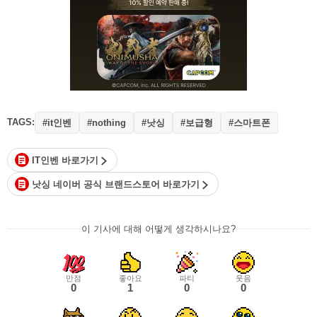
TAGS:
#it인벤
#낫싱
#보급형
#스마트폰
#nothing
IT인벤 바로가기
낫싱 네이버 공식 브랜드스토어 바로가기
이 기사에 대해 어떻게 생각하시나요?
만점
좋아요
파티
웃음
0
1
0
0