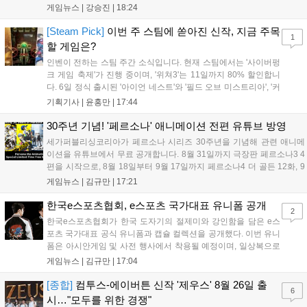
기록했습니다. 25주년을 맞은 '고스트 리콘' 시리즈는 8월 6일 쇼
게임뉴스 |
강승진
|
18:24
케이스와 함께 대규모 할인을 진행하며 순위가 급상승했고, 신작
'마블 투혼: 파이팅 소울즈'와 레트로 수리 시뮬레이션 '리스토
[Steam Pick]
이번 주 스팀에 쏟아진 신작, 지금 주목
1
리'도 스팀에 정식 출시되었습니다....
할 게임은?
인벤이 전하는 스팀 주간 소식입니다. 현재 스팀에서는 '사이버펑
크 게임 축제'가 진행 중이며, '위쳐3'는 11일까지 80% 할인합니
다. 6일 정식 출시된 '아이언 네스트'와 '필드 오브 미스트리아', '커
세어 코브'가 호평받고 있습니다. 한편, 7일 출시된 '마블 투혼'은
기획기사 |
윤홍만
|
17:44
태그 시스템에 대한 호불호가 갈리며 복합적 평가를 기록 중입니
다. 유비소프트의 '고스트리콘: 와일드랜드'는 7년 만의 대규모 업
30주년 기념! '페르소나' 애니메이션 전편 유튜브 방영
데이트 '라스트 라이츠'와 함께 95% 할인 중입니다....
세가퍼블리싱코리아가 페르소나 시리즈 30주년을 기념해 관련 애니메
이션을 유튜브에서 무료 공개합니다. 8월 31일까지 극장판 페르소나3 4
편을 시작으로, 8월 18일부터 9월 17일까지 페르소나4 더 골든 12화, 9
월 15일부터 10월 14일까지 페르소나5 시리즈가 순차 공개됩니다. 또한
게임뉴스 |
김규만
|
17:21
8월 16일까지 SNS를 통해 축하 메시지를 모집하며, 선정된 내용은 기념
영상 및 대형 전광판에 소개될 예정입니다....
한국e스포츠협회, e스포츠 국가대표 유니폼 공개
2
한국e스포츠협회가 한국 도자기의 절제미와 강인함을 담은 e스
포츠 국가대표 공식 유니폼과 캡슐 컬렉션을 공개했다. 이번 유니
폼은 아시안게임 및 사전 행사에서 착용될 예정이며, 일상복으로
구성된 컬렉션은 오는 8월 28일부터 골스튜디오 공식 홈페이지
게임뉴스 |
김규만
|
17:04
와 무신사, 오프라인 매장에서 판매된다. 다만 아시안게임 결선에
서는 대회 규정에 따라 별도의 유니폼을 착용할 계획이다....
[종합]
컴투스-에이버튼 신작 '제우스' 8월 26일 출
6
시…"모두를 위한 경쟁"