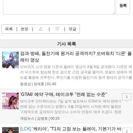
등록
목록
|
본문
|
△
|
▽
|
댓글
기사 목록
검과 방패, 돌진기에 원거리 공격까지? 오버워치 '디몬' 플
레이 영상
오버워치 신규 영웅 디몬의 플레이 영상이 8월 8일 공개됐다. 디몬은 메
카 비스트에 탑승해 한손 검으로 근접 공격을 펼치며, 왼팔의 방패와 캐
논을 활용해 전투한다. 추진기를 이용한 돌진기와 참격 형태의 궁극기를
보유했고, 메카 파괴 시 맨몸으로 기관총을 사용하는 특징이 있다. 디몬
동영상 |
정재훈
|
01:40
은 오는 8월 12일 시작되는 시즌4 부산의 영웅들 업데이트를 통해 정식
출시될 예정이다....
'GTA6' 예약 구매, 테이크투 "전례 없는 수준"
1
테이크투 인터랙티브는 7일 실적 발표에서 'GTA6'의 예약 판매가
전례 없는 수준이라고 밝혔다. 6월 25일부터 시작된 예약 물량은
구체적으로 공개되지 않았으나 소비자 반응이 매우 뜨겁다. 한편
11월 19일 PS5와 Xbox 시리즈 X|S로 정식 출시될 예정이며, 록
게임뉴스 |
김병호
|
00:26
스타 게임즈는 한국 시각 28일 오전 4시 넷플릭스를 통해 장편 영
상 'Grand Theft Auto VI: An Extended Look'을 최초 공개할 계획
[LCK]
'케리아', "T1의 고점 보는 플레이, 기본기가 바
1