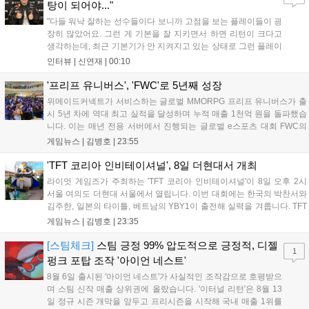
이다....
탕이 되어야..."
"다들 워낙 잘하는 선수들이다 보니까 고점을 보는 플레이들이 굉
장히 많았어요. 그런 게 기본을 잘 지키면서 하면 리턴이 크다고
생각하는데, 최근 기본기가 안 지켜지고 있는 상태로 그런 플레이
를 추구하다 보니까 팀적으로 안 좋은 사고가 계속 많이 났던 것
인터뷰 |
신연재
|
00:10
같습니다." T1은 6일 서울 종로구 치지직 롤파크에서 열린 '2026
LoL 챔피언스 코리아(LCK)'...
'프리프 유니버스', 'FWC'로 5년째 성장
위메이드커넥트가 서비스하는 글로벌 MMORPG 프리프 유니버스가 출
시 5년 차에 역대 최고 실적을 달성하며 누적 매출 1천억 원을 돌파했습
니다. 이는 매년 전용 서버에서 진행되는 글로벌 e스포츠 대회 FWC의
영향이 큽니다. FWC는 이용자가 동일한 조건에서 시즌을 함께 즐기는
게임뉴스 |
김병호
|
23:55
구조로, 올해 4월 시작된 FWC 2026은 전년 대비 매출과 이용자 지표가
대폭 상승하는 성과를 냈습니다. 오는 10월 필리핀 마닐라에서 총상금
'TFT 코리아 인비테이셔널', 8일 더현대서 개최
11만 달러 규모의 제4회 FWC 그랜드 파이널이 개최될 예정이며, 위메
라이엇 게임즈가 주최하는 'TFT 코리아 인비테이셔널'이 8일 오후 2시
이드커넥트는 이를 통해 커뮤니티 중심의 장기 성장 모델을 지속할 방침
서울 여의도 더현대 서울에서 열립니다. 이번 대회에는 한국의 박찬서와
입니다....
김주한, 일본의 타이틀, 베트남의 YBY1이 출전해 실력을 겨룹니다. TFT
는 소속팀 없이 개인 자격으로 참가하는 독특한 대회 구조를 가지며, 누
게임뉴스 |
김병호
|
23:35
구나 참여 가능한 '소파에서 왕관까지'라는 철학을 실천하고 있습니다.
17일까지 이어지는 이번 행사는 신규 세트 체험과 공연 등 다양한 즐길
[스팀체크]
스팀 긍정 99% 압도적으로 긍정적, 디젤
1
거리를 제공하며, 이후 현대백화점 판교점에서도 행사가 이어질 예정입
펑크 포탑 조작 '아이언 네스트'
니다. 연말에는 라스베이거스 오픈이 개최됩니다....
8월 6일 출시된 '아이언 네스트'가 사실적인 조작감으로 호평받으
며 스팀 신작 매출 상위권에 올랐습니다. '이터널 리턴'은 8월 13
일 정규 시즌 개막을 앞두고 프리시즌을 시작해 국내 매출 1위를