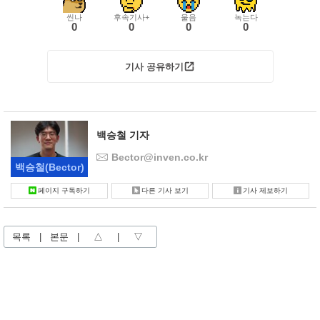
씬나
후속기사+
울음
녹는다
0
0
0
0
기사 공유하기
백승철 기자
Bector@inven.co.kr
백승철
(Bector)
페이지 구독하기
다른 기사 보기
기사 제보하기
목록
|
본문
|
△
|
▽