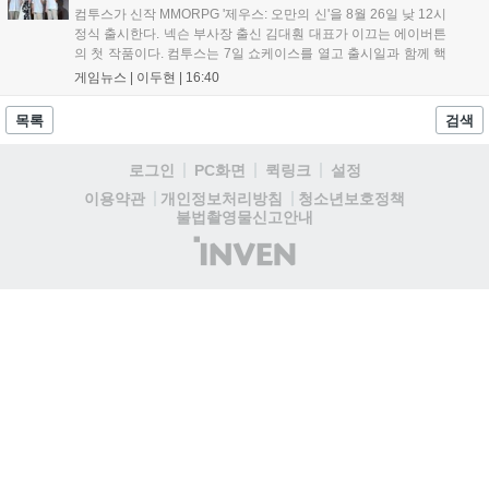
컴투스가 신작 MMORPG '제우스: 오만의 신'을 8월 26일 낮 12시
정식 출시한다. 넥슨 부사장 출신 김대훤 대표가 이끄는 에이버튼
의 첫 작품이다. 컴투스는 7일 쇼케이스를 열고 출시일과 함께 핵
심 콘텐츠, 유료화 정책, 운영 방향을 공개했다. 캐릭터명 선점은
게임뉴스 |
이두현
|
16:40
8월 13일 오후 8시 시작한다. '제우스: 오만의 신'은 최고신 제우스
의 오만으로 균열이...
목록
검색
로그인
PC화면
퀵링크
설정
청소년보호정책
이용약관
개인정보처리방침
불법촬영물신고안내
(주)
인
벤