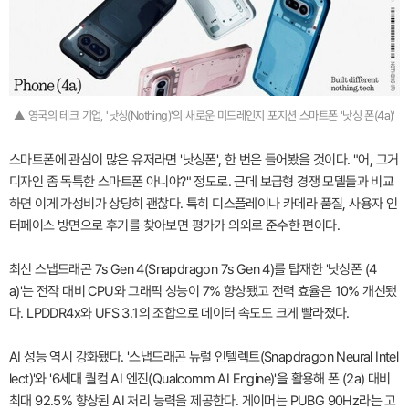
▲ 영국의 테크 기업, '낫싱(Nothing)'의 새로운 미드레인지 포지션 스마트폰 '낫싱 폰(4a)'
스마트폰에 관심이 많은 유저라면 '낫싱폰', 한 번은 들어봤을 것이다. "어, 그거
디자인 좀 독특한 스마트폰 아니야?" 정도로. 근데 보급형 경쟁 모델들과 비교
하면 이게 가성비가 상당히 괜찮다. 특히 디스플레이나 카메라 품질, 사용자 인
터페이스 방면으로 후기를 찾아보면 평가가 의외로 준수한 편이다.
최신 스냅드래곤 7s Gen 4(Snapdragon 7s Gen 4)를 탑재한 '낫싱폰 (4
a)'는 전작 대비 CPU와 그래픽 성능이 7% 향상됐고 전력 효율은 10% 개선됐
다. LPDDR4x와 UFS 3.1의 조합으로 데이터 속도도 크게 빨라졌다.
AI 성능 역시 강화됐다. '스냅드래곤 뉴럴 인텔렉트(Snapdragon Neural Intel
lect)'와 '6세대 퀄컴 AI 엔진(Qualcomm AI Engine)'을 활용해 폰 (2a) 대비
최대 92.5% 향상된 AI 처리 능력을 제공한다. 게이머는 PUBG 90Hz라는 고