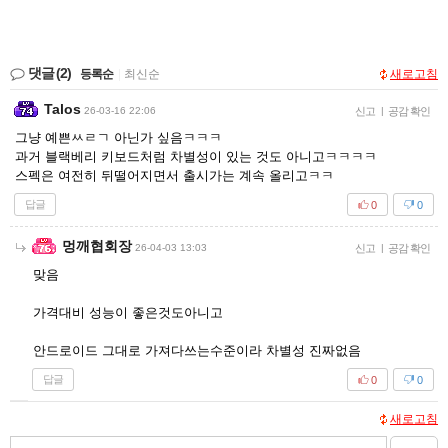
댓글
(2)
등록순
|
최신순
새로고침
Talos
26-03-16 22:06
신고
|
공감 확인
그냥 예쁜ㅆㄹㄱ 아닌가 싶음ㅋㅋㅋ
과거 블랙베리 키보드처럼 차별성이 있는 것도 아니고ㅋㅋㅋㅋ
스펙은 여전히 뒤떨어지면서 출시가는 계속 올리고ㅋㅋ
답글
0
0
멍깨협회장
26-04-03 13:03
신고
|
공감 확인
맞음
가격대비 성능이 좋은것도아니고
안드로이드 그대로 가져다쓰는수준이라 차별성 진짜없음
답글
0
0
새로고침