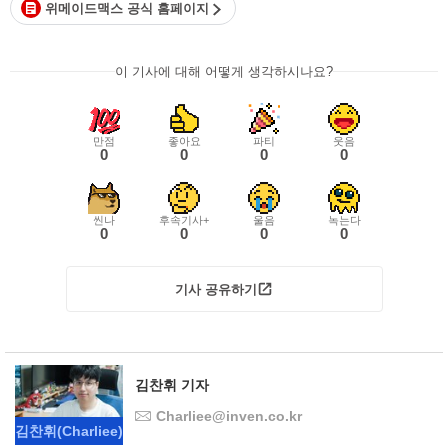
위메이드맥스 공식 홈페이지
이 기사에 대해 어떻게 생각하시나요?
만점
좋아요
파티
웃음
0
0
0
0
씬나
후속기사+
울음
녹는다
0
0
0
0
기사 공유하기
김찬휘 기자
Charliee@inven.co.kr
김찬휘
(Charliee)