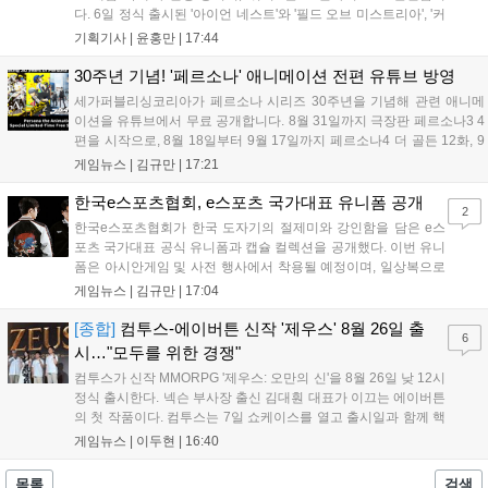
다. 6일 정식 출시된 '아이언 네스트'와 '필드 오브 미스트리아', '커
세어 코브'가 호평받고 있습니다. 한편, 7일 출시된 '마블 투혼'은
기획기사 |
윤홍만
|
17:44
태그 시스템에 대한 호불호가 갈리며 복합적 평가를 기록 중입니
다. 유비소프트의 '고스트리콘: 와일드랜드'는 7년 만의 대규모 업
30주년 기념! '페르소나' 애니메이션 전편 유튜브 방영
데이트 '라스트 라이츠'와 함께 95% 할인 중입니다....
세가퍼블리싱코리아가 페르소나 시리즈 30주년을 기념해 관련 애니메
이션을 유튜브에서 무료 공개합니다. 8월 31일까지 극장판 페르소나3 4
편을 시작으로, 8월 18일부터 9월 17일까지 페르소나4 더 골든 12화, 9
월 15일부터 10월 14일까지 페르소나5 시리즈가 순차 공개됩니다. 또한
게임뉴스 |
김규만
|
17:21
8월 16일까지 SNS를 통해 축하 메시지를 모집하며, 선정된 내용은 기념
영상 및 대형 전광판에 소개될 예정입니다....
한국e스포츠협회, e스포츠 국가대표 유니폼 공개
2
한국e스포츠협회가 한국 도자기의 절제미와 강인함을 담은 e스
포츠 국가대표 공식 유니폼과 캡슐 컬렉션을 공개했다. 이번 유니
폼은 아시안게임 및 사전 행사에서 착용될 예정이며, 일상복으로
구성된 컬렉션은 오는 8월 28일부터 골스튜디오 공식 홈페이지
게임뉴스 |
김규만
|
17:04
와 무신사, 오프라인 매장에서 판매된다. 다만 아시안게임 결선에
서는 대회 규정에 따라 별도의 유니폼을 착용할 계획이다....
[종합]
컴투스-에이버튼 신작 '제우스' 8월 26일 출
6
시…"모두를 위한 경쟁"
컴투스가 신작 MMORPG '제우스: 오만의 신'을 8월 26일 낮 12시
정식 출시한다. 넥슨 부사장 출신 김대훤 대표가 이끄는 에이버튼
의 첫 작품이다. 컴투스는 7일 쇼케이스를 열고 출시일과 함께 핵
심 콘텐츠, 유료화 정책, 운영 방향을 공개했다. 캐릭터명 선점은
게임뉴스 |
이두현
|
16:40
8월 13일 오후 8시 시작한다. '제우스: 오만의 신'은 최고신 제우스
의 오만으로 균열이...
목록
검색