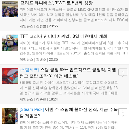
LoL 챔피언스 코리아(LCK)'...
'프리프 유니버스', 'FWC'로 5년째 성장
위메이드커넥트가 서비스하는 글로벌 MMORPG 프리프 유니버스가 출
시 5년 차에 역대 최고 실적을 달성하며 누적 매출 1천억 원을 돌파했습
니다. 이는 매년 전용 서버에서 진행되는 글로벌 e스포츠 대회 FWC의
영향이 큽니다. FWC는 이용자가 동일한 조건에서 시즌을 함께 즐기는
게임뉴스 |
김병호
|
23:55
구조로, 올해 4월 시작된 FWC 2026은 전년 대비 매출과 이용자 지표가
대폭 상승하는 성과를 냈습니다. 오는 10월 필리핀 마닐라에서 총상금
'TFT 코리아 인비테이셔널', 8일 더현대서 개최
11만 달러 규모의 제4회 FWC 그랜드 파이널이 개최될 예정이며, 위메
라이엇 게임즈가 주최하는 'TFT 코리아 인비테이셔널'이 8일 오후 2시
이드커넥트는 이를 통해 커뮤니티 중심의 장기 성장 모델을 지속할 방침
서울 여의도 더현대 서울에서 열립니다. 이번 대회에는 한국의 박찬서와
입니다....
김주한, 일본의 타이틀, 베트남의 YBY1이 출전해 실력을 겨룹니다. TFT
는 소속팀 없이 개인 자격으로 참가하는 독특한 대회 구조를 가지며, 누
게임뉴스 |
김병호
|
23:35
구나 참여 가능한 '소파에서 왕관까지'라는 철학을 실천하고 있습니다.
17일까지 이어지는 이번 행사는 신규 세트 체험과 공연 등 다양한 즐길
[스팀체크]
스팀 긍정 99% 압도적으로 긍정적, 디젤
1
거리를 제공하며, 이후 현대백화점 판교점에서도 행사가 이어질 예정입
펑크 포탑 조작 '아이언 네스트'
니다. 연말에는 라스베이거스 오픈이 개최됩니다....
8월 6일 출시된 '아이언 네스트'가 사실적인 조작감으로 호평받으
며 스팀 신작 매출 상위권에 올랐습니다. '이터널 리턴'은 8월 13
일 정규 시즌 개막을 앞두고 프리시즌을 시작해 국내 매출 1위를
기록했습니다. 25주년을 맞은 '고스트 리콘' 시리즈는 8월 6일 쇼
게임뉴스 |
강승진
|
18:24
케이스와 함께 대규모 할인을 진행하며 순위가 급상승했고, 신작
'마블 투혼: 파이팅 소울즈'와 레트로 수리 시뮬레이션 '리스토
[Steam Pick]
이번 주 스팀에 쏟아진 신작, 지금 주목
1
리'도 스팀에 정식 출시되었습니다....
할 게임은?
인벤이 전하는 스팀 주간 소식입니다. 현재 스팀에서는 '사이버펑
크 게임 축제'가 진행 중이며, '위쳐3'는 11일까지 80% 할인합니