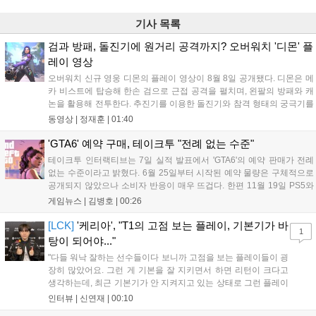
기사 목록
검과 방패, 돌진기에 원거리 공격까지? 오버워치 '디몬' 플
레이 영상
오버워치 신규 영웅 디몬의 플레이 영상이 8월 8일 공개됐다. 디몬은 메
카 비스트에 탑승해 한손 검으로 근접 공격을 펼치며, 왼팔의 방패와 캐
논을 활용해 전투한다. 추진기를 이용한 돌진기와 참격 형태의 궁극기를
보유했고, 메카 파괴 시 맨몸으로 기관총을 사용하는 특징이 있다. 디몬
동영상 |
정재훈
|
01:40
은 오는 8월 12일 시작되는 시즌4 부산의 영웅들 업데이트를 통해 정식
출시될 예정이다....
'GTA6' 예약 구매, 테이크투 "전례 없는 수준"
테이크투 인터랙티브는 7일 실적 발표에서 'GTA6'의 예약 판매가 전례
없는 수준이라고 밝혔다. 6월 25일부터 시작된 예약 물량은 구체적으로
공개되지 않았으나 소비자 반응이 매우 뜨겁다. 한편 11월 19일 PS5와
Xbox 시리즈 X|S로 정식 출시될 예정이며, 록스타 게임즈는 한국 시각
게임뉴스 |
김병호
|
00:26
28일 오전 4시 넷플릭스를 통해 장편 영상 'Grand Theft Auto VI: An
Extended Look'을 최초 공개할 계획이다....
[LCK]
'케리아', "T1의 고점 보는 플레이, 기본기가 바
1
탕이 되어야..."
"다들 워낙 잘하는 선수들이다 보니까 고점을 보는 플레이들이 굉
장히 많았어요. 그런 게 기본을 잘 지키면서 하면 리턴이 크다고
생각하는데, 최근 기본기가 안 지켜지고 있는 상태로 그런 플레이
를 추구하다 보니까 팀적으로 안 좋은 사고가 계속 많이 났던 것
인터뷰 |
신연재
|
00:10
같습니다." T1은 6일 서울 종로구 치지직 롤파크에서 열린 '2026