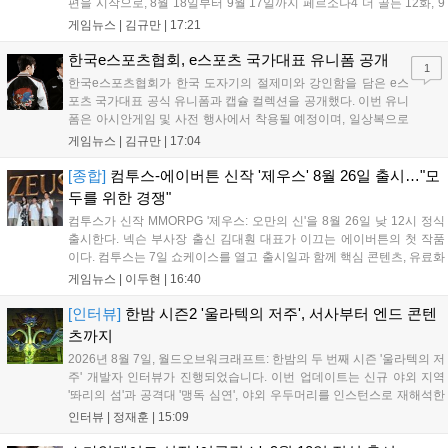
편을 시작으로, 8월 18일부터 9월 17일까지 페르소나4 더 골든 12화, 9
월 15일부터 10월 14일까지 페르소나5 시리즈가 순차 공개됩니다. 또한
게임뉴스 |
김규만
|
17:21
8월 16일까지 SNS를 통해 축하 메시지를 모집하며, 선정된 내용은 기념
영상 및 대형 전광판에 소개될 예정입니다....
한국e스포츠협회, e스포츠 국가대표 유니폼 공개
1
한국e스포츠협회가 한국 도자기의 절제미와 강인함을 담은 e스
포츠 국가대표 공식 유니폼과 캡슐 컬렉션을 공개했다. 이번 유니
폼은 아시안게임 및 사전 행사에서 착용될 예정이며, 일상복으로
구성된 컬렉션은 오는 8월 28일부터 골스튜디오 공식 홈페이지
게임뉴스 |
김규만
|
17:04
와 무신사, 오프라인 매장에서 판매된다. 다만 아시안게임 결선에
서는 대회 규정에 따라 별도의 유니폼을 착용할 계획이다....
[종합]
컴투스-에이버튼 신작 '제우스' 8월 26일 출시…"모
두를 위한 경쟁"
컴투스가 신작 MMORPG '제우스: 오만의 신'을 8월 26일 낮 12시 정식
출시한다. 넥슨 부사장 출신 김대훤 대표가 이끄는 에이버튼의 첫 작품
이다. 컴투스는 7일 쇼케이스를 열고 출시일과 함께 핵심 콘텐츠, 유료화
정책, 운영 방향을 공개했다. 캐릭터명 선점은 8월 13일 오후 8시 시작한
게임뉴스 |
이두현
|
16:40
다. '제우스: 오만의 신'은 최고신 제우스의 오만으로 균열이...
[인터뷰]
한밤 시즌2 '울라텍의 저주', 서사부터 엔드 콘텐
츠까지
2026년 8월 7일, 월드오브워크래프트: 한밤의 두 번째 시즌 '울라텍의 저
주' 개발자 인터뷰가 진행되었습니다. 이번 업데이트는 신규 야외 지역
'똬리의 섬'과 공격대 '맹독 심연', 야외 우두머리를 인스턴스로 재해석한
'소굴'을 포함합니다. 개발진은 하우징 시스템 개선 및 신화+ 던전 로테이
인터뷰 |
정재훈
|
15:09
션, 공격대 보상 강화 등을 예고하며, 한국 팬들의 열정적인 성원에 감사