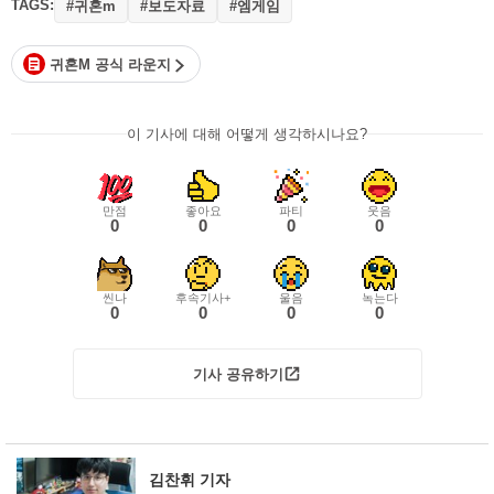
TAGS:
#귀혼m
#보도자료
#엠게임
귀혼M 공식 라운지
이 기사에 대해 어떻게 생각하시나요?
만점
좋아요
파티
웃음
0
0
0
0
씬나
후속기사+
울음
녹는다
0
0
0
0
기사 공유하기
김찬휘 기자