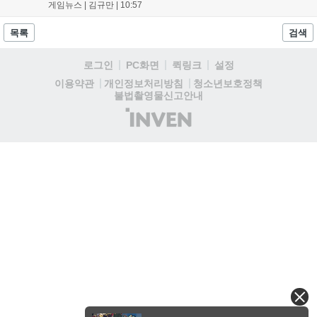
작을 제한 없이 체험할 수 있습니다. 일반 및 루키 부문 등 다양한 인디게
게임뉴스 |
김규만
|
10:57
임을 선보이며 개발자와의 소통 기능도 제공합니다. 장소 제약 없이 전
세계 누구나 참여 가능한 이번 행사는 역대 최대 규모로 열려 인디게임
목록
검색
생태계 확장에 기여할 전망입니다....
로그인
PC화면
퀵링크
설정
청소년보호정책
이용약관
개인정보처리방침
불법촬영물신고안내
(주)
인
벤