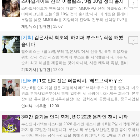
를 표했습니다....
스마일게이트 신작 '이클립스', 9월 10일 정식 출시
2
스마일게이트가 엔픽셀이 개발한 MMORPG 신작 이클립스: 더
어웨이크닝을 오는 9월 10일 정식 출시합니다. 이 게임은 플레이
부담을 낮춘 MMOLite를 지향하며 전략적 전투와 선택형 PvP를
특징으로 합니다. 현재 공식 홈페이지와 앱 마켓에서 사전등록을
게임뉴스 |
김규만
|
15:07
진행 중이며 참여자에게는 초월 소환권 등 다양한 보상을 제공합
니다. 또한 카카오톡 채널 추가 시 주차별 스페셜 쿠폰과 한정 스
[기획]
검은사막 최초의 '하이퍼 부스트', 직접 해봤
2
킨, 경품 이벤트 등 풍성한 혜택을 마련해 이용자들의 기대를 모
습니다
으고 있습니다....
펄어비스는 7월 29일부터 '검은사막'에서 신규 및 복귀 이용자를
위한 상시 성장 시스템 '하이퍼 부스트'를 시작했습니다. 이는 단
순히 최고 레벨을 제공하는 것이 아니라, 시즌 캐릭터 육성, 올비
아 아카데미 수료, 아침의 나라 설화 진행 등 4단계 과정을 통해
기획기사 |
김규만
|
12:00
게임에 적응하며 공방합 750을 목표로 성장하는 구조입니다. 이
용자는 과제를 완수하며 동(V) 투발라 장비와 검은별 무기, 카라
[인터뷰]
1호 인디전문 퍼블리셔, '레드브릭하우스'
자드 장신구 등을 획득해 주요 콘텐츠에 진입할 수 있습니다....
지난 6월 인디게임 전문 퍼블리셔 레드브릭하우스가 문을 열었다. 네오
위즈 투자사업본부에서 함께 일하던 세 사람이 나와 세운 회사다. 본부
장이던 홍지철과 인디투자실장이던 김혁진이 공동대표를, 중국사업실
장이던 이민정이 이사를 맡았다. 출범 한 달여 만에 위메이드맥스의 전
인터뷰 |
이두현
|
12:00
략적 투자와 카카오벤처스 등 5개 벤처캐피털의 재무적 투자가 연달아
들어왔다. 서비스 중인...
3주간 즐기는 인디 축제, BIC 2026 온라인 전시 시작
부산인디커넥트페스티벌 2026 온라인 페스티벌이 8월 7일 개막해 28일
까지 총 22일간 개최됩니다. 부산시와 부산정보산업진흥원 등이 주최하
는 이번 행사는 공식 누리집을 통해 진행되며, 티켓 1매로 기간 내 전시