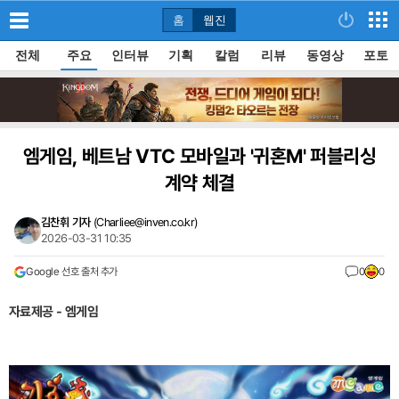
홈
웹진
전체
주요
인터뷰
기획
칼럼
리뷰
동영상
포토
엠게임, 베트남 VTC 모바일과 '귀혼M' 퍼블리싱
계약 체결
김찬휘 기자
(
Charliee@inven.co.kr
)
2026-03-31 10:35
Google 선호 출처 추가
0
0
자료제공 - 엠게임