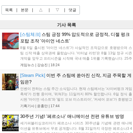
목록
|
본문
|
△
|
▽
|
댓글
기사 목록
[스팀체크]
스팀 긍정 99% 압도적으로 긍정적, 디젤 펑크
포탑 조작 '아이언 네스트'
8월 6일 출시된 '아이언 네스트'가 사실적인 조작감으로 호평받으며 스
팀 신작 매출 상위권에 올랐습니다. '이터널 리턴'은 8월 13일 정규 시즌
개막을 앞두고 프리시즌을 시작해 국내 매출 1위를 기록했습니다. 25주
년을 맞은 '고스트 리콘' 시리즈는 8월 6일 쇼케이스와 함께 대규모 할인
게임뉴스 |
강승진
|
18:24
을 진행하며 순위가 급상승했고, 신작 '마블 투혼: 파이팅 소울즈'와 레트
로 수리 시뮬레이션 '리스토리'도 스팀에 정식 출시되었습니다....
[Steam Pick]
이번 주 스팀에 쏟아진 신작, 지금 주목할 게
임은?
인벤이 전하는 스팀 주간 소식입니다. 현재 스팀에서는 '사이버펑크 게임
축제'가 진행 중이며, '위쳐3'는 11일까지 80% 할인합니다. 6일 정식 출
시된 '아이언 네스트'와 '필드 오브 미스트리아', '커세어 코브'가 호평받고
있습니다. 한편, 7일 출시된 '마블 투혼'은 태그 시스템에 대한 호불호가
기획기사 |
윤홍만
|
17:44
갈리며 복합적 평가를 기록 중입니다. 유비소프트의 '고스트리콘: 와일드
랜드'는 7년 만의 대규모 업데이트 '라스트 라이츠'와 함께 95% 할인 중
30주년 기념! '페르소나' 애니메이션 전편 유튜브 방영
입니다....
세가퍼블리싱코리아가 페르소나 시리즈 30주년을 기념해 관련 애니메
이션을 유튜브에서 무료 공개합니다. 8월 31일까지 극장판 페르소나3 4