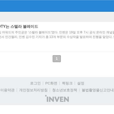
GOTY는 스텔라 블레이드
임 어워드의 주인공은 '스텔라 블레이드'였다. 인벤은 19일 오후 7시 공식 온라인 채널
서 인간젤리, 인벤 김수진 기자가 총 13개 부문의 수상작을 발표하며 진행을 맡았다. 또한,
1
로그인
PC화면
퀵링크
설정
이용약관
개인정보처리방침
청소년보호정책
불법촬영물신고안내
(주)
인
벤