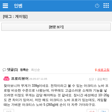
인벤
[태그 : 게이밍]
[본문 보기]
댓글
(1)
등록순
|
최신순
새로고침
프로리뷰어
26-05-07 11:05
신고
|
공감 확인
찾아보니까 무게가 339g이네요. 전작이라고 볼 수 있는 아크티스 노바 프
로랑 비슷한 수준으로 나왔는데, 아무래도 고급스러운 소재와 기능을 넣
으려면 이정도 무게는 감당 해야하는 것 같네요. 장시간 세션에선 10~20g
도 큰 차이가 있어서, 저만 해도 아크티스 노바 프로가 있는데도, 게임할
때는 가벼운 아크티스 노바 5 (265g)에 손이 더 자주 가더라구요.
답글
0
0