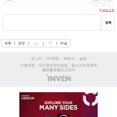
새로고침
등록
목록
|
본문
|
△
|
▽
|
댓글
로그인
PC화면
퀵링크
설정
청소년보호정책
이용약관
개인정보처리방침
불법촬영물신고안내
(주)
인
벤