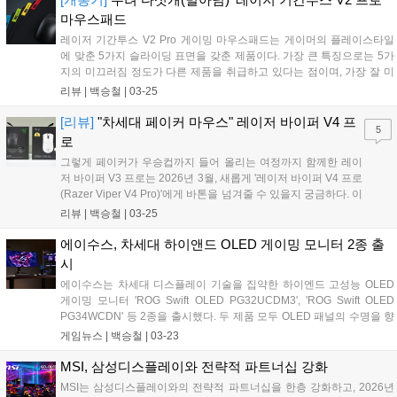
또한 2026년 3월 일산 킨텍스에서 열린 '아크 월드 투어 2026'에서도 e
마우스패드
스포츠 공식 대회용 모니터로 선정된 바 있다....
레이저 기간투스 V2 Pro 게이밍 마우스패드는 게이머의 플레이스타일
에 맞춘 5가지 슬라이딩 표면을 갖춘 제품이다. 가장 큰 특징으로는 5가
지의 미끄러짐 정도가 다른 제품을 취급하고 있다는 점이며, 가장 잘 미
끄러지는 순서대로 Max Speed, Speed, Balance, Control, Max Control
리뷰 |
백승철
|
03-25
로 구분된다....
[리뷰]
"차세대 페이커 마우스" 레이저 바이퍼 V4 프
5
로
그렇게 페이커가 우승컵까지 들어 올리는 여정까지 함께한 레이
저 바이퍼 V3 프로는 2026년 3월, 새롭게 '레이저 바이퍼 V4 프로
(Razer Viper V4 Pro)'에게 바톤을 넘겨줄 수 있을지 궁금하다. 이
번 바이퍼 V4 프로는 출시 전부터 페이커 선수가 직접 테스트하
리뷰 |
백승철
|
03-25
며, 디테일한 피드백까지 전부 반영하여 완성된 진정한 의미에서
e스포츠 프로용 게이밍 마우스라고 할 수 있겠다....
에이수스, 차세대 하이앤드 OLED 게이밍 모니터 2종 출
시
에이수스는 차세대 디스플레이 기술을 집약한 하이엔드 고성능 OLED
게이밍 모니터 'ROG Swift OLED PG32UCDM3', 'ROG Swift OLED
PG34WCDN' 등 2종을 출시했다. 두 제품 모두 OLED 패널의 수명을 향
상시키는 에이수스 OLED Care Pro가 적용돼 장시간 작업이나 게임 플
게임뉴스 |
백승철
|
03-23
레이에도 선명하고 일관된 비주얼을 보여주도록 설계되었다. 더불어 사
용자의 위치를 감지해 자리를 비울 경우 자동으로 화면을 블랙으로 전환
MSI, 삼성디스플레이와 전략적 파트너십 강화
하여 번인을 예방하는 Neo Proximity Sensor가 탑재되어 패널의 수명을
MSI는 삼성디스플레이와의 전략적 파트너십을 한층 강화하고, 2026년
연장한다....