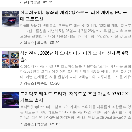
은 기본으로 넘는 게이밍 헤드셋 시장에 등장한, 큰마음 먹고 사
리뷰 |
백승철
|
05-26
기 적당한 가격대의 괜찮은 제품이다. 제품 자체의 무게와 착용감
하나만큼은 역대급이라고 할 수 있을 정도로 만족스러웠다. 통기
한국레노버, '왕좌의 게임: 킹스로드' 리전 게이밍 PC 구
성이 우수한 소재와 귀 주변에 부드럽게 닿는 듀얼 레이어 메모리
매 프로모션
폼 이어컵으로 장시간 사용해도 답답함이 적고 쾌적한 편이다....
한국레노버가 넷마블의 오픈월드 액션 RPG 신작 '왕좌의 게임: 킹스로
드' 그랜드론칭을 기념해 5월 26일부터 7월 26일까지 두 달간 제휴 프로
모션을 진행한다. 대상 제품은 레노버의 게이밍 라인업인 리전 및 로크
10세대 및 11세대 전 라인업으로 국내 주요 오픈마켓에 입점한 레노버
게임뉴스 |
백승철
|
05-26
공식 판매처에서 해당 제품을 구매하면 게임 아이템 쿠폰을 받을 수 있
다....
삼성전자, 2026년형 오디세이 게이밍 모니터 신제품 4종
출시
삼성전자가 5월 20일, 6K 초고해상도를 지원하는 '오디세이 G8'을 포함
한 2026년형 오디세이 게이밍 모니터 신제품 4종을 국내 시장에 출시했
다. 이번 신제품은 사용 환경에 따라 고해상도와 고주사율 모드를 자유
롭게 전환할 수 있는 듀얼 모드를 탑재해, FPS 및 액션 게임 등 다양한 장
게임뉴스 |
백승철
|
05-20
르에서 끊김 없이 매끄러운 플레이 환경을 제공하는 것이 특징이다. 삼
성전자가 출시한 2026년형 오디세이 게이밍 모니터 신제품은 ▲6K 초
로지텍도 래피드 트리거! 자유로운 조합 가능의 'G512 X'
고해상도의 '오디세이 G8(G80HS)' ▲5K 해상도에 최대 180Hz 주사율
키보드 출시
을 지원하는 '오디세이 G8(G80HF)' ▲최대 240Hz 주사율의 4K OLED
로지텍(Logitech)이 아날로그와 기계식 스위치를 자유롭게 조합할 수 있
모델 '오디세이 OLED G8(G80SH)' ▲듀얼 모드를 지원하는 32형 4K
는 새로운 게이밍 키보드 'G512 X'를 5월 19일 국내에 정식 출시했다. 이
OLED 모델 '오디세이 OLED G7(G73SH)' 등 총 4종으로 구성됐다....
제품의 핵심은 TMR(터널 자기저항) 센서와 듀얼 스왑(Dual Swap) 기술
의 적용이다. 탑재된 TMR 센서는 키 입력 깊이의 미세한 변화를 정밀하
게임뉴스 |
백승철
|
05-19
게 인식하며, 0.1mm부터 4.0mm까지 키별 입력 지점을 세밀하게 조정할