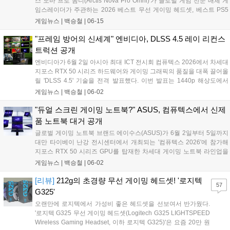
스 노바 프로 옴니(Arctis Nova Pro Omni)'가 글로벌 게임 전문 매체 게
임스레이더가 주관하는 2026 베스트 무선 게이밍 헤드셋, 베스트 PS5
헤드셋, 베스트 럭셔리 닌텐도 스위치 헤드셋 등 3개 부문에 선정됐다.
게임뉴스 |
백승철
|
06-15
이번 시상에서 아크티스 노바 프로 옴니는 고해상도 사운드 출력 기술과
최대 4개의 오디오 소스를 동시에 믹스하여 재생하는 기술력을 인정받
"프레임 방어의 신세계" 엔비디아, DLSS 4.5 레이 리컨스
았다....
트럭션 공개
엔비디아가 6월 2일 아시아 최대 ICT 전시회 컴퓨텍스 2026에서 차세대
지포스 RTX 50 시리즈 하드웨어와 게이밍 그래픽의 품질을 대폭 끌어올
릴 'DLSS 4.5' 기술을 전격 발표했다. 이번 발표는 1440p 해상도에서
100 FPS 이상의 AAA 게임 플레이를 지원하는 신규 슈퍼칩 'RTX 스파
게임뉴스 |
백승철
|
06-02
크'와 최대 1000Hz 주사율을 지원하는 G-싱크 디스플레이 등 게이머의
플레이 환경을 혁신할 고성능 생태계 구축에 초점이 맞춰졌다. 특히 고
"듀얼 스크린 게이밍 노트북?" ASUS, 컴퓨텍스에서 신제
도화된 레이 트레이싱 기술과 신작 게임 11종의 추가 지원 계획이 공개
품 노트북 대거 공개
되면서 한층 더 몰입감 넘치는 게임 그래픽 환경이 조성될 전망이다....
글로벌 게이밍 노트북 브랜드 에이수스(ASUS)가 6월 2일부터 5일까지
대만 타이베이 난강 전시센터에서 개최되는 '컴퓨텍스 2026'에 참가해
지포스 RTX 50 시리즈 GPU를 탑재한 차세대 게이밍 노트북 라인업을
대거 공개했다. 에이수스는 게이밍 브랜드 ROG의 출범 20주년을 기념
게임뉴스 |
백승철
|
06-02
해 현장에서 체험형 전시존인 'ROG Lab'을 운영하며, 고사양 게임 플레
이 환경을 강화하는 플래그십 모델과 차세대 AI 기술의 융합을 선보인다.
[리뷰]
212g의 초경량 무선 게이밍 헤드셋! '로지텍
57
이번에 공개된 신제품들은 강력한 그래픽 처리 성능과 고주사율 디스플
G325'
레이, 첨단 쿨링 시스템을 결합하여 고사양 게임에서도 안정적인 프레임
오랜만에 로지텍에서 가성비 좋은 헤드셋을 선보여서 반가웠다.
유지와 시각적 몰입감을 제공하는 것이 특징이다....
'로지텍 G325 무선 게이밍 헤드셋(Logitech G325 LIGHTSPEED
Wireless Gaming Headset, 이하 로지텍 G325)'은 요즘 20만 원