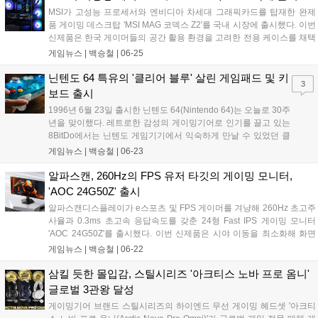
흰색 제품인 점도 매력적인 부분이다....
MSI가 고성능 프로세서와 엔비디아 차세대 그래픽카드를 탑재한 완제
품 게이밍 데스크탑 'MSI MAG 코덱스 Z2'를 국내 시장에 출시했다. 이번
신제품은 한국 게이머들의 공간 활용 환경을 고려한 전용 케이스를 채택
하고 온디바이스 AI 처리 능력을 강화한 것이 특징이다. 프리랜서 크리에
게임뉴스 |
백승철
|
06-25
이터와 개발자는 물론 고사양 게임을 즐기는 유저들을 타깃으로, 장시간
구동에도 안정적인 컴퓨팅 환경을 제공하도록 설계되었다....
닌텐도 64 특유의 '클리어 블루' 살린 게임패드 및 키
3
보드 출시
1996년 6월 23일 출시한 닌텐도 64(Nintendo 64)는 오늘로 30주
년을 맞이했다. 레트로한 감성의 게이밍기어로 인기를 끌고 있는
8BitDo에서는 닌텐도 게임기기에서 익숙하게 만날 수 있었던 클
리어 블루(Clear Blue) 색상의 기계식 키보드와 얼티메이트
게임뉴스 |
백승철
|
06-23
2(Ultimate 2) 무선 게임패드를 출시한다. 색감 자체는 닌텐도 64
의 클리어 블루 모델에서 따온 것으로 보인다. 밝은 청록색에 반
알파스캔, 260Hz의 FPS 유저 타깃의 게이밍 모니터,
투명 처리되어 있는 해당 모델은 닌텐도 게임보이에서도 종종 만
'AOC 24G50Z' 출시
날 수 있는 색상이었다....
알파스캔디스플레이가 e스포츠 및 FPS 게이머를 겨냥해 260Hz 초고주
사율과 0.3ms 초고속 응답속도를 갖춘 24형 Fast IPS 게이밍 모니터
'AOC 24G50Z'를 출시했다. 이번 신제품은 시야 이동을 최소화해 화면
전체를 한눈에 파악할 수 있는 24인치 크기에 가변 주사율 동기화 기술
게임뉴스 |
백승철
|
06-22
을 더해, 발로란트나 CS2 등 정밀한 트래킹과 빠른 화면 전환이 요구되
는 플레이 환경에서 안정적인 화면을 제공하는 것이 특징이다....
삼킬 듯한 몰입감, 스틸시리즈 '아크티스 노바 프로 옴니'
글로벌 3관왕 달성
게이밍기어 브랜드 스틸시리즈의 하이엔드 무선 게이밍 헤드셋 '아크티