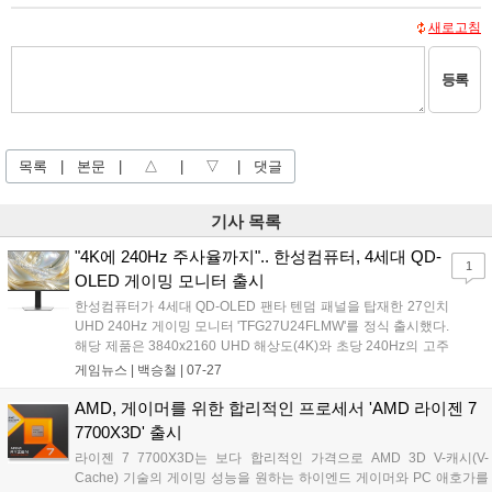
새로고침
등록
목록
|
본문
|
△
|
▽
|
댓글
기사 목록
"4K에 240Hz 주사율까지".. 한성컴퓨터, 4세대 QD-
1
OLED 게이밍 모니터 출시
한성컴퓨터가 4세대 QD-OLED 팬타 텐덤 패널을 탑재한 27인치
UHD 240Hz 게이밍 모니터 'TFG27U24FLMW'를 정식 출시했다.
해당 제품은 3840x2160 UHD 해상도(4K)와 초당 240Hz의 고주
사율, GTG 0.03ms의 빠른 응답속도를 갖춰 고화질 게임 환경에
게임뉴스 |
백승철
|
07-27
서도 잔상 없이 부드러운 화면을 제공한다. 스마트 알고리즘 기반
의 번인 방지 설계와 함께 번인 증상을 포함한 3년 무상 보증을 지
AMD, 게이머를 위한 합리적인 프로세서 'AMD 라이젠 7
원하는 점 또한 특징이다....
7700X3D' 출시
라이젠 7 7700X3D는 보다 합리적인 가격으로 AMD 3D V-캐시(V-
Cache) 기술의 게이밍 성능을 원하는 하이엔드 게이머와 PC 애호가를