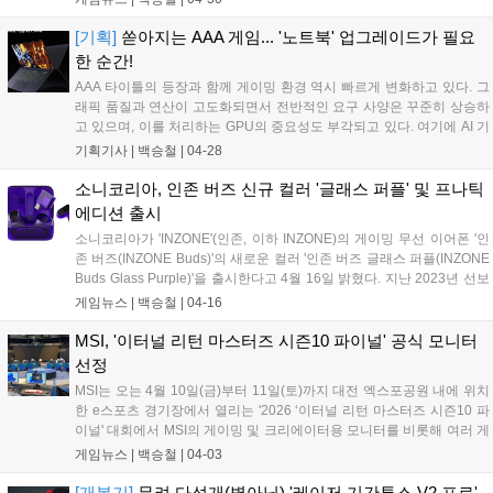
는 색상인 청록색 컬러가 더해지며 보다 다채로운 게이밍 데스크 셋업을
완성할 수 있게 되었다. 이번 제품은 리미티드 에디션으로 선보인다....
[기획]
쏟아지는 AAA 게임... '노트북' 업그레이드가 필요
한 순간!
AAA 타이틀의 등장과 함께 게이밍 환경 역시 빠르게 변화하고 있다. 그
래픽 품질과 연산이 고도화되면서 전반적인 요구 사양은 꾸준히 상승하
고 있으며, 이를 처리하는 GPU의 중요성도 부각되고 있다. 여기에 AI 기
반 렌더링 기술이 확산되면서, 단순히 게임을 구동하는 수준을 넘어 안
기획기사 |
백승철
|
04-28
정적인 프레임과 높은 화질을 동시에 구현하는 것이 게이밍 PC의 관건
이 됐다. 이러한 한계를 보완한 새로운 선택지로 '슬림 게이밍(Slim
소니코리아, 인존 버즈 신규 컬러 '글래스 퍼플' 및 프나틱
Gaming)' 노트북이 떠오르고 있다....
에디션 출시
소니코리아가 'INZONE'(인존, 이하 INZONE)의 게이밍 무선 이어폰 '인
존 버즈(INZONE Buds)'의 새로운 컬러 '인존 버즈 글래스 퍼플(INZONE
Buds Glass Purple)'을 출시한다고 4월 16일 밝혔다. 지난 2023년 선보
인 인존 버즈는 출시 8개월 만에 누적 판매량 1만 2000대를 돌파하며 프
게임뉴스 |
백승철
|
04-16
리미엄 게이밍 무선 이어폰 시장의 확대를 이끈 제품이다. 전용 동글 활
용 시 0.03초 이하의 유선에 가까운 저지연 환경을 제공할 뿐 아니라 한
MSI, '이터널 리턴 마스터즈 시즌10 파이널' 공식 모니터
번 배터리를 충전하면 최대 24시간 사용 가능해 게이머들 사이에서는 이
선정
상적인 게이밍 이어폰으로 알려져 있다. PC와 Playstation은 물론 모바
MSI는 오는 4월 10일(금)부터 11일(토)까지 대전 엑스포공원 내에 위치
일 및 휴대용 게임 콘솔과 호환성도 뛰어나다....
한 e스포츠 경기장에서 열리는 '2026 ‘이터널 리턴 마스터즈 시즌10 파
이널' 대회에서 MSI의 게이밍 및 크리에이터용 모니터를 비롯해 여러 게
이밍 데스크탑 등 다양한 제품을 전시하고 체험할 수 있는 부스를 운영
게임뉴스 |
백승철
|
04-03
한다고 밝혔다. 이번 대회 공식 모니터로 선정된 'MSI MAG 272F' 게이밍
모니터는 지난해 공식 모델이었던 'MSI G274F'의 후속 히트 제품이다.
[개봉기]
무려 다섯개(별아님) '레이저 기간투스 V2 프로'