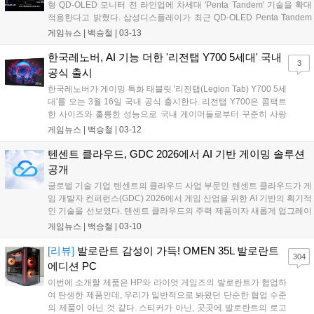
형 QD-OLED 모니터 전 라인업에 차세대 'Penta Tandem' 기술을 확대
적용한다고 밝혔다. 삼성디스플레이가 최근 QD-OLED Penta Tandem
기술 브랜드를 공개함에 따라, MSI는 업계 최고 수준의 게이밍 비주얼
게임뉴스 |
백승철
|
03-13
경험을 제공하기 위해 이미 2025년 초부터 자사 모니터 라인업에 독점
적인 5-레이어 탠덤(5-Layer Tandem) 기술을 적용해왔음을 공식화했
한국레노버, AI 기능 더한 '리전탭 Y700 5세대' 국내
3
다....
공식 출시
한국레노버가 게이밍 특화 태블릿 '리전탭(Legion Tab) Y700 5세
대'를 오는 3월 16일 국내 공식 출시한다. 리전탭 Y700은 콤팩트
한 사이즈와 훌륭한 성능으로 국내 게이머들로부터 꾸준히 사랑
받아온 레노버의 대표 게이밍 태블릿이다. 새롭게 선보이는 5세
게임뉴스 |
백승철
|
03-12
대 제품은 성능, 디스플레이, 발열 제어, AI 기능 등을 전반적으로
강화해 한층 몰입감 있는 게임 경험을 선사한다....
텐센트 클라우드, GDC 2026에서 AI 기반 게이밍 솔루션
공개
글로벌 기술 기업 텐센트의 클라우드 사업 부문인 텐센트 클라우드가 게
임 개발자 컨퍼런스(GDC) 2026에서 게임 산업을 위한 AI 기반의 획기적
인 기술을 선보였다. 텐센트 클라우드의 주력 제품이자 새롭게 업그레이
드된 게임 멀티미디어 참여 솔루션(Game Multimedia Engagement
게임뉴스 |
백승철
|
03-10
Solution)이 지능형 연결을 선도하고 있다. 해당 솔루션은 게임 멀티미디
어 엔진(Game Multimedia Engine)에서 발전해 전체 게임의 수명 주기
[리뷰]
발로란트 감성이 가득! OMEN 35L 발로란트
304
를 지원하는 통합된 AI 기반 제품군으로 전략적 확장했다....
에디션 PC
이번에 소개할 제품은 HP와 라이엇 게임즈의 발로란트가 협업하
여 탄생한 제품인데, 우리가 일반적으로 봐왔던 단순한 협업 수준
의 제품이 아닌 것 같다. 스티커가 아닌, 곳곳에 발로란트의 로고