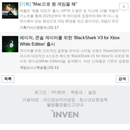
[기획]
"Mac으로 뭔 게임을 해"
2
애플은 '애플 게임즈' 출시, GPTK 2 발전 및 지난해 12월 개발자
키노트를 통해 2025년부터 맥 게이밍에 집중하며 M4 맥 미니 등
하드웨어 성능 향상으로 게임 환경을 개선 중이지만, 개발사 유인
책과 스팀 점유율은 여전히 부족하다....
기획기사 |
양영석
|
02-17
레이저, 콘솔 게이머를 위한 'BlackShark V3 for Xbox
White Edition' 출시
게이머를 위한 선도적인 글로벌 라이프 스타일 브랜드 Razer(레이저)가
자사의 대표적인 e스포츠 헤드셋 'BlackShark V3 for Xbox'의 새로운 화
이트 에디션(White Edition)을 공개했다. 이번 신제품은 기존의 검증된
성능에 현대적이고 미니멀한 화이트 컬러를 입혀 콘솔 유저들의 데스크
게임뉴스 |
백승철
|
02-13
테리어 완성도를 높인 것이 특징이다....
목록
검색
로그인
PC화면
퀵링크
설정
청소년보호정책
이용약관
개인정보처리방침
불법촬영물신고안내
(주)
인
벤