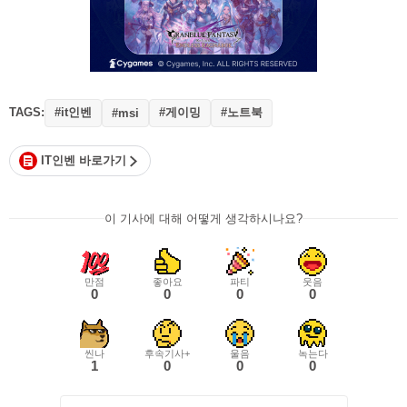
TAGS:
#it인벤
#게이밍
#노트북
#msi
IT인벤 바로가기
이 기사에 대해 어떻게 생각하시나요?
만점
좋아요
파티
웃음
0
0
0
0
씬나
후속기사+
울음
녹는다
1
0
0
0