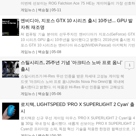
이번에 선보이는 ROG Falchion Ace 75 HE는 게이머들이 가장 선호하
는 75% 레이아웃을 채택해, 키보드 사용 시에 반응성을 높이고 풀배열
게임뉴스 |
백승철
|
05-11
키보드 대비 넉넉한 마우스 이동 공간을 확보한 것이 특징이다. ROG의
최신 자석축인 ROG HFX V2X 자석축 스위치와 ROG HFX V2 스위치를
엔비디아, 지포스 GTX 10 시리즈 출시 10주년... GPU 발
사용하였으며, ROG 홀 센서를 탑재하여 전기적 노이즈와 간섭을 최소
자취 재조명
화함으로써 극강의 정밀도와 일관된 타건감을 제공하는 것이 특징이
AI 컴퓨팅 기술 분야의 선두주자인 엔비디아가 지포스(GeForce) GTX
다....
10 시리즈 GPU 출시 10주년을 맞이했다고 밝혔다. 2016년에 출시된 지
포스 GTX 10 시리즈는 엔비디아 파스칼(NVIDIA Pascal) 아키텍처 기반
의 첫 게이밍 GPU인 지포스 GTX 1080을 앞세운 제품군이다. 뛰어난 성
게임뉴스 |
백승철
|
05-08
능과 효율성을 바탕으로 PC 게이밍의 새로운 시대를 열었다. 시리즈 대
표 모델인 지포스 GTX 1080은 미국 텍사스(Texas) 주 오스틴(Austin)에
스틸시리즈, 25주년 기념 '아크티스 노바 프로 옴니'
1
서 열린 출시 행사에서 첫선을 보였다. 16nm 핀펫(fin field-effect
출시
transistor, FinFET) 공정과 8GB GDDR5X 메모리를 탑재한 GTX 1080
스틸시리즈가 Hi-Res 무선 인증을 받은 차세대 고성능 게이밍 헤
은 게이머와 크리에이터, 가상현실 사용자들에게 한 세대 진화한 성능
드셋 '아크티스 노바 프로 옴니(Arctis Nova Pro Omni)'를 국내에
경험을 제공했다....
출시한다고 밝혔다. 이 제품은 Hi-Res 무선 인증을 받아 고해상도
사운드를 제공하며, 게이밍 헤드셋 브랜드 중 유일하게 PC, 콘솔,
게임뉴스 |
백승철
|
05-06
모바일, AUX까지 최대 4개 오디오 소스를 동시에 믹스 및 재생할
수 있는 진정한 옴니 플레이(Omni-play)를 지원한다....
로지텍, LIGHTSPEED 'PRO X SUPERLIGHT 2 Cyan' 출
시
로지텍은 신규 무선 게이밍 마우스 'PRO X SUPERLIGHT 2 Cyan'을 4
월 30일 국내 정식 출시했다. 새롭게 선보이는 PRO X SUPERLIGHT 2
Cyan은 프리미엄 소재, 독점 혁신 기술을 적용한 한정판 컬렉션으로, 기
존 블랙, 화이트, 핑크 3종 컬러 구성에 에너지와 집중력, 개성을 상징하
게임뉴스 |
백승철
|
04-30