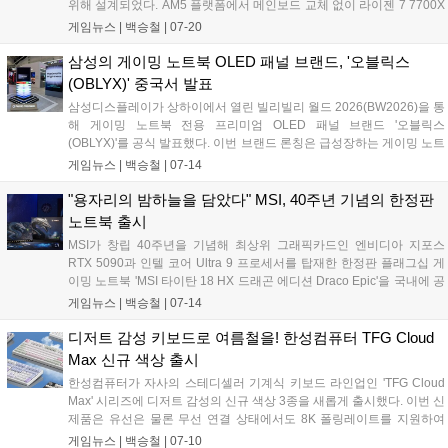
위해 설계되었다. AM5 플랫폼에서 메인보드 교체 없이 라이젠 7 7700X
대비 향상된 게이밍 성능을 제공한다. Zen4 공정 기술이 적용된 라이젠
게임뉴스 |
백승철
|
07-20
7 7700X3D의 주요 사양은 8코어 16스레드, 최대 부스트 클럭 4.5GHz,
TDP 120W, 총 캐시 104MB 등이다. 지원 칩셋의 메인보드는 A620,
삼성의 게이밍 노트북 OLED 패널 브랜드, '오블릭스
X670E, X670, B650E, B650, X870E, X870, B840, B850 등이다....
(OBLYX)' 중국서 발표
삼성디스플레이가 상하이에서 열린 빌리빌리 월드 2026(BW2026)을 통
해 게이밍 노트북 전용 프리미엄 OLED 패널 브랜드 '오블릭스
(OBLYX)'를 공식 발표했다. 이번 브랜드 론칭은 급성장하는 게이밍 노트
북 시장 내 지배력을 강화하기 위한 전략으로, 향후 주요 PC 제조사의 고
게임뉴스 |
백승철
|
07-14
성능 노트북에 탑재되어 화질 기준을 제시할 전망이다. 특히 오블릭스는
단순한 부품 공급을 넘어 엔비디아의 지싱크, 인텔 에보나 돌비 비전처
"용자리의 밤하늘을 담았다" MSI, 40주년 기념의 한정판
럼 소비자가 믿고 선택할 수 있는 독자적인 고품질 게이밍 디스플레이
노트북 출시
인증 마크로 자리 잡는 것을 목표로 하고 있다....
MSI가 창립 40주년을 기념해 최상위 그래픽카드인 엔비디아 지포스
RTX 5090과 인텔 코어 Ultra 9 프로세서를 탑재한 한정판 플래그십 게
이밍 노트북 'MSI 타이탄 18 HX 드래곤 에디션 Draco Epic'을 국내에 공
식 출시했다. 이번 신제품은 북쪽 밤하늘의 용자리에서 영감을 얻은 독
게임뉴스 |
백승철
|
07-14
창적인 디자인과 최대 270W 전력을 지원하는 냉각 솔루션을 갖춰 최고
의 플레이 환경을 원하는 게이머를 공략한다....
디저트 감성 키보드로 여름철을! 한성컴퓨터 TFG Cloud
Max 신규 색상 출시
한성컴퓨터가 자사의 스테디셀러 기계식 키보드 라인업인 'TFG Cloud
Max' 시리즈에 디저트 감성의 신규 색상 3종을 새롭게 출시했다. 이번 신
제품은 유선은 물론 무선 연결 상태에서도 8K 폴링레이트를 지원하여
게이머에게 끊김 없는 초고속 반응 속도를 제공하는 것이 특징이다. 차
게임뉴스 |
백승철
|
07-10