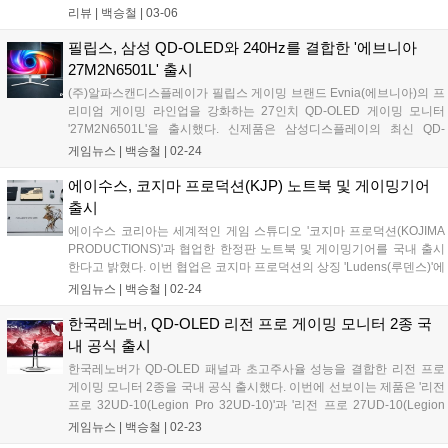
등으로 흔적을 느낄 수 있고 지원되는 소프트웨어를 통해 바탕화
리뷰 |
백승철
|
03-06
면 이미지뿐만 아니라 수냉쿨러의 LED 또한 발로란트로 물들일
수 있다. 최근 라이엇 게임즈와의 협업으로 정말 게이머들이 원하
필립스, 삼성 QD-OLED와 240Hz를 결합한 '에브니아
는 퀄리티로 협업 제품들을 대거 선보이고 있는 HP의 'OMEN
27M2N6501L' 출시
35L 발로란트 특별판 게이밍 PC(이하 OMEN 35L 발로란트 에디
(주)알파스캔디스플레이가 필립스 게이밍 브랜드 Evnia(에브니아)의 프
션)'이 그 주인공이다....
리미엄 게이밍 라인업을 강화하는 27인치 QD-OLED 게이밍 모니터
'27M2N6501L'을 출시했다. 신제품은 삼성디스플레이의 최신 QD-
OLED 패널과 240Hz 초고주사율, 0.03ms(GTG) 응답속도를 기반으로
게임뉴스 |
백승철
|
02-24
화질과 속도를 동시에 만족시키는 하이엔드 게이밍 디스플레이다. QHD
해상도, 필립스 고유의 울트라와이트 컬러와 True 10bit, HDR10 지원은
에이수스, 코지마 프로덕션(KJP) 노트북 및 게이밍기어
물론, 에브니아만의 AI 기반 게이밍 서포트 기술을 통해 몰입감과 사용
출시
편의성을 한층 강화했다. 또한, 고급스럽고 세련된 화이트 미니멀 디자
에이수스 코리아는 세계적인 게임 스튜디오 '코지마 프로덕션(KOJIMA
인을 채택해 필립스가 선도하는 차별화된 스타일을 완성하며, AI 앰비글
PRODUCTIONS)'과 협업한 한정판 노트북 및 게이밍기어를 국내 출시
로우 조명과의 조화를 통해 게임 화면의 생생한 색감을 공간 전체로 확
한다고 밝혔다. 이번 협업은 코지마 프로덕션의 상징 'Ludens(루덴스)'에
장한다....
서 영감을 받아 ROG의 도전 정신을 담은 메시지 'For Ludens Who
게임뉴스 |
백승철
|
02-24
Dare'를 제품 전반에 반영한 것이 특징이다. 신제품 ROG 플로우 Z13-
KJP는 코지마 프로덕션 디자인을 담은 한정판 스페셜 에디션으로 전설
한국레노버, QD-OLED 리전 프로 게이밍 모니터 2종 국
적인 아티스트 신카와 요지의 컨셉 아트 기반 디자인 요소를 제품 디테
내 공식 출시
일에 적용해 협업 아이덴티티를 강화했다. 또한 전용 케이스와 커스텀
한국레노버가 QD-OLED 패널과 초고주사율 성능을 결합한 리전 프로
패키징, 맞춤형 전원 어댑터, Armoury Crate 전용 테마 등 스페셜 에디션
게이밍 모니터 2종을 국내 공식 출시했다. 이번에 선보이는 제품은 '리전
만의 구성을 제공해 소장 가치를 높였다....
프로 32UD-10(Legion Pro 32UD-10)'과 '리전 프로 27UD-10(Legion
Pro 27UD-10)'으로, 대화면의 몰입감과 정밀한 컨트롤을 모두 갖춘 게
게임뉴스 |
백승철
|
02-23
이밍 환경을 완성한다....