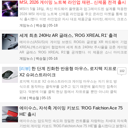
수 있도록 지원한다. 이를 통해 FPS, 레이싱, 비행 시뮬레이션 등 미세한
MSI, 2026 게이밍 노트북 라인업 재편.. 신제품 전격 출시
입력 차이가 결과에 영향을 미치는 게임 환경에서 게이머가 보다 직관적
MSI가 5월 18일, 최신 하드웨어 플랫폼과 업그레이드된 설계를 적용한
으로 조작할 수 있다....
2026 MSI 게이밍 노트북 신제품 라인업을 주요 온라인 마켓을 통해 정
식 출시했다. 이번 라인업은 자사 대표 제품군을 타이탄, 레이더, 크로스
헤어, 사이보그 등으로 재편한 것이 특징이다. 특히 기존 상위 등급 제품
게임뉴스 |
백승철
|
05-18
에 적용되던 고급 기능과 옵션을 더한 '맥스(MAX)' 버전을 새롭게 선보여
소비자 선택의 폭을 넓혔다....
세계 최초 240Hz AR 글래스, 'ROG XREAL R1' 출격
에이수스(ASUS)의 게이밍 브랜드 ROG와 글로벌 XR 하드웨어 기업
XREAL(엑스리얼)이 협업하여 세계 최초 240Hz 주사율을 갖춘 게이밍
AR 글래스 'ROG XREAL R1'를 공개했다. 이 제품은 소니 마이크로
OLED 패널을 통해 4미터 거리에서 최대 171인치의 가상 화면을 구현하
게임뉴스 |
백승철
|
05-16
며, 특히 ROG ALLY(엘라이) 및 주요 콘솔과의 원활한 연동을 지원하는
전용 컨트롤 독(Control Dock)을 포함됐다. 고주사율과 초저지연 기술을
[리뷰]
한 단계 진화한 반응형 마우스, 로지텍 지프로
102
결합하여 이동 중에도 고성능 모니터 수준의 매끄러운 게임 플레이 환경
X2 슈퍼스트라이크
을 제공한다....
로지텍 지프로 X2 슈퍼스트라이크 게이밍 마우스는 자기 유도 방
식으로 동작하는 클릭부를 갖추고 있기 때문에 물리적인 접촉이
없다. 덕분에 더블 클릭 현상 등에서 자유로울 뿐만 아니라 클릭
형으로 동작하는 스위치의 물리적인 특성상 발생할 수밖에 없는
리뷰 |
백승철
|
05-15
클릭 지연 시간을 최대한 단축시킨다는 것이 로지텍 측의 설명이
다. 때문에 더욱 재밌는 건, 마우스 제품 정보 시트에 '마우스 클릭
에이수스, 자석축 게이밍 키보드 'ROG Falchion Ace 75
수명'이 없다....
HE' 출시
에이수스는 압도적인 속도와 정밀한 컨트롤을 자랑하는 차세대 자석축
기반의 게이밍 키보드 'ROG Falchion Ace 75 HE'를 출시한다고 밝혔다.