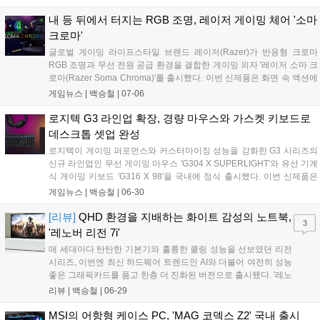
별화된 타건감의 동그리 키캡과 소음 억제 구조를 갖춰, 고사양 게이밍
환경과 데스크테리어 요소를 동시에 충족한다....
내 등 뒤에서 터지는 RGB 조명, 레이저 게이밍 체어 '소마
크로마'
글로벌 게이밍 라이프스타일 브랜드 레이저(Razer)가 반응형 크로마
RGB 조명과 무선 전원 공급 환경을 결합한 게이밍 의자 '레이저 소마 크
로마(Razer Soma Chroma)'를 출시했다. 이번 신제품은 화면 속 액션에
실시간으로 반응하는 조명 기술과 장시간 플레이를 지원하는 인체공학
게임뉴스 |
백승철
|
07-06
적 설계를 적용해 게이머의 몰입감 넘치는 플레이 환경을 돕는다....
로지텍 G3 라인업 확장, 경량 마우스와 가스켓 키보드로
데스크톱 셋업 완성
로지텍이 게이밍 퍼포먼스와 커스터마이징 성능을 강화한 G3 시리즈의
신규 라인업인 무선 게이밍 마우스 'G304 X SUPERLIGHT'와 유선 기계
식 게이밍 키보드 'G316 X 98'을 국내에 정식 출시했다. 이번 신제품은
로지텍 G의 검증된 기술력을 바탕으로 게이머의 정밀한 조작과 민첩한
게임뉴스 |
백승철
|
06-30
반응 속도를 지원하며, 사용자의 취향에 맞춘 데스크톱 게이밍 환경을
구축할 수 있도록 설계된 것이 특징이다....
[리뷰]
QHD 환경을 지배하는 화이트 감성의 노트북,
3
'레노버 리전 7i'
매 세대마다 탄탄한 기본기와 훌륭한 쿨링 성능을 선보였던 리전
시리즈, 이번엔 최신 하드웨어 트렌드인 AI와 더불어 여전히 성능
좋은 그래픽카드를 품고 한층 더 진화된 버전으로 출시됐다. '레노
버 리전 7i'는 인텔의 최신 코어 울트라 프로세서와 엔비디아 지포
리뷰 |
백승철
|
06-29
스 RTX 50 시리즈를 탑재한 프리미엄 AI 게이밍 노트북이다. 훌
륭한 사양도 돋보이지만, 게이밍 노트북에서 선택지가 좁은 편인
MSI의 어항형 케이스 PC, 'MAG 코덱스 Z2' 국내 출시