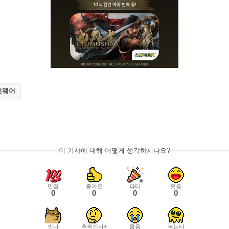
언웨어
이 기사에 대해 어떻게 생각하시나요?
만점
좋아요
파티
웃음
0
0
0
0
씬나
후속기사+
울음
녹는다