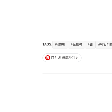
TAGS:
#it인벤
#노트북
#델
#에일리
IT인벤 바로가기