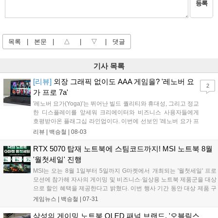
등록
목록
|
본문
|
△
|
▽
|
댓글
기사 목록
[리뷰]
외장 그래픽 없이도 AAA 게임을? '레노버 요
2
가 프로 7a'
'레노버 요가(Yoga)'는 뛰어난 빌드 퀄리티와 휴대성, 그리고 정교
한 디스플레이를 앞세워 크리에이터와 비즈니스 사용자들에게
호평받아온 플래그십 라인업이다. 이번에 선보인 '레노버 요가 프
로 7a(Yoga Pro 7a Gen 11, 이하 요가 프로 7a)'는 단순한 작업용
리뷰 |
백승철
|
08-03
크리에이터 노트북에 그치지 않는다. AMD의 차세대 APU인 '라
이젠 AI MAX+ 388(Ryzen AI Max+)'과 '라데온 8060S(Radeon
RTX 5070 탑재 노트북에 스팀코드까지! MSI 노트북 8월
8060S)' 내장 그래픽을 탑재해, 영상 편집 및 3D 렌더링은 물론
'월첫세일' 진행
게이머들의 눈길을 사로잡을 만한 강력한 그래픽 연산 성능을 품
MSI는 오는 8월 1일부터 5일까지 G마켓에서 개최되는 '월첫세일' 프로
었다....
모션에 참가해 자사의 게이밍 및 비즈니스·일상용 노트북 제품군을 대상
으로 할인 혜택을 제공한다고 밝혔다. 이번 행사 기간 동안 대상 제품 구
매 시 8% 선택 쿠폰, 8% 중복 쿠폰, 7% 카드 할인 등의 혜택이 적용된
게임뉴스 |
백승철
|
07-31
다. 게이머를 위한 고성능 라인업부터 학업 및 업무용 노트북까지 대다
수 제품이 포함되어 사용자의 환경에 맞춘 선택이 가능하다....
삼성의 게이밍 노트북 OLED 패널 브랜드, '오블릭스