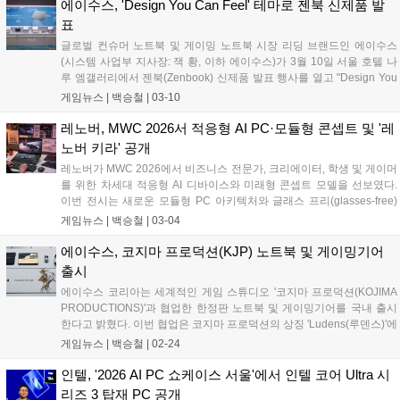
Chern)은 "이번 수상은 MSI가 고성능과 직관적인 사용자 경험을 균형
에이수스, 'Design You Can Feel' 테마로 젠북 신제품 발
있게 구현하기 위해 지속적으로 노력해 온 결과"라며 "AI 기반 사용자 경
표
험과 장인정신이 담긴 디자인을 통해 기술을 보다 우아하고 직관적으로
글로벌 컨슈머 노트북 및 게이밍 노트북 시장 리딩 브랜드인 에이수스
사용할 수 있도록 하는 것이 MSI의 목표"라고 말했다....
(시스템 사업부 지사장: 잭 황, 이하 에이수스)가 3월 10일 서울 호텔 나
루 엠갤러리에서 젠북(Zenbook) 신제품 발표 행사를 열고 "Design You
Can Feel"을 테마로 한 새로운 젠북 라인업과 제품 디자인 철학을 공개
게임뉴스 |
백승철
|
03-10
했다. 이번 행사는 에이수스가 제시하는 프리미엄 노트북 경험과 디자인
철학을 공유하는 자리로, 젠북 라인업의 소재 혁신과 사용자 경험을 현
레노버, MWC 2026서 적응형 AI PC·모듈형 콘셉트 및 '레
장에서 직접 체감할 수 있도록 전시 및 체험 중심으로 구성됐다....
노버 키라' 공개
레노버가 MWC 2026에서 비즈니스 전문가, 크리에이터, 학생 및 게이머
를 위한 차세대 적응형 AI 디바이스와 미래형 콘셉트 모델을 선보였다.
이번 전시는 새로운 모듈형 PC 아키텍처와 글래스 프리(glasses-free)
3D 노트북 콘셉트, 폴더블 게이밍 핸드헬드 기기, '레노버 키라(Lenovo
게임뉴스 |
백승철
|
03-04
Qira)'의 첫 출시를 필두로 구성돼 개인용 컴퓨팅이 단순한 도구를 넘어
사용자 및 환경에 지능적으로 적응하는 시스템으로 진화하고 있음을 시
에이수스, 코지마 프로덕션(KJP) 노트북 및 게이밍기어
사한다....
출시
에이수스 코리아는 세계적인 게임 스튜디오 '코지마 프로덕션(KOJIMA
PRODUCTIONS)'과 협업한 한정판 노트북 및 게이밍기어를 국내 출시
한다고 밝혔다. 이번 협업은 코지마 프로덕션의 상징 'Ludens(루덴스)'에
서 영감을 받아 ROG의 도전 정신을 담은 메시지 'For Ludens Who
게임뉴스 |
백승철
|
02-24
Dare'를 제품 전반에 반영한 것이 특징이다. 신제품 ROG 플로우 Z13-
KJP는 코지마 프로덕션 디자인을 담은 한정판 스페셜 에디션으로 전설
인텔, '2026 AI PC 쇼케이스 서울'에서 인텔 코어 Ultra 시
적인 아티스트 신카와 요지의 컨셉 아트 기반 디자인 요소를 제품 디테
리즈 3 탑재 PC 공개