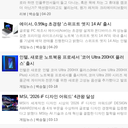
로라 하면 인플루언서들이 들고 다니는, 혹은 목에 차는 그 휴대용 캠코
더 아닌가? 액션캠이라고도 불리는데, 뭔가 레저와 크리에이티브함이
섞인, 감성으로 얘기하자면 캠핑 감성이 물씬 풍기는데, 에이수스의 프
리뷰 |
백승철
|
04-20
로아트는 비즈니스 라인업 중 프리미엄을 상징하는 브랜드인데, 둘이 합
쳐 '에이수스 프로아트 고프로 에디션(ProArt GoPro Edition) PX13'를 선
에이서, 0.99kg 초경량 '스위프트 엣지 14 AI' 출시
보였다....
글로벌 PC 제조사 에이서(Acer)는 초경량 설계와 온디바이스 AI 성능을
갖춘 프리미엄 라이프스타일 노트북 '스위프트 엣지 14 AI'의 국내 출시
를 기념해 예약 판매를 진행한다고 밝혔다. 스위프트 엣지 14 AI는 인텔
코어 울트라 시리즈 3(코드명 Panther Lake, 팬서레이크) 프로세서를 탑
게임뉴스 |
백승철
|
04-20
재해 AI 작업과 일반 생산성 작업을 동시에 지원한다. CPU, GPU, NPU
가 통합된 차세대 아키텍처를 기반으로 온디바이스 AI 연산 성능과 전력
인텔, 새로운 노트북용 프로세서 '코어 Ultra 200HX 플러
효율을 동시에 강화한 것이 특징이다. 이를 통해 이미지 생성, 문서 요약,
스' 출시
콘텐츠 제작 등 다양한 AI 작업을 빠르고 효율적으로 처리할 수 있으며,
인텔은 새로운 인텔 코어 Ultra 200HX 플러스(Intel Core Ultra 200HX
전력 효율 기반 설계를 통해 장시간 작업 환경에서도 안정적인 퍼포먼스
Plus) 시리즈 노트북용 프로세서를 출시하며, 코어 Ultra 200 시리즈 제
를 제공한다....
품군에 게이머와 전문가를 위한 새로운 고성능 옵션을 추가했다고 발표
했다. 고성능 게이밍, 스트리밍, 콘텐츠 제작 및 워크스테이션 환경에 최
게임뉴스 |
백승철
|
03-18
적화된 인텔 코어 Ultra 200HX 플러스 시리즈는 '인텔 코어 Ultra 9
290HX 플러스' 및 '인텔 코어 Ultra 7 270HX 플러스' 등 두 가지 신규 프
MSI, '2026 iF 디자인 어워드' 4관왕 달성
로세서를 포함한다. 이 신규 프로세서들은 아키텍처 개선과 더불어, 일
MSI가 세계적인 디자인 시상의 '2026 iF 디자인 어워드(iF DESIGN
부 게임에서 네이티브 성능을 향상시킬 수 있는 업계 최초의 바이너리
AWARD)'에서 총 4개 부문을 수상하며 글로벌 디자인 경쟁력을 입증했
변환 계층 최적화 기능인 '인텔 바이너리 최적화 툴(Intel Binary
다고 밝혔다. MSI는 AI 기술과 소재 혁신을 결합한 디자인 철학을 바탕으
Optimization Tool)'을 지원한다....
로 노트북, 메인보드, 게이밍 모니터 등 다양한 제품군에서 높은 평가를
게임뉴스 |
백승철
|
03-13
받으며 총 4개 부문 수상에 성공했다. MSI 마케팅 부사장 샘 천(Sam