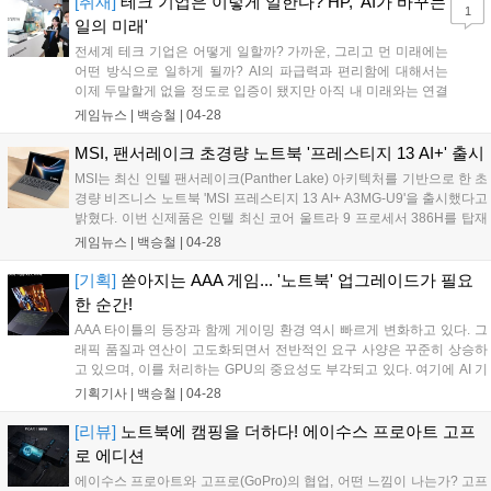
[취재]
테크 기업은 이렇게 일한다? HP, 'AI가 바꾸는
1
시되며, 취향 및 용도에 따라 각 제품을 직접 체험하고 비교, 경험해 볼
일의 미래'
수 있도록 구성됐다....
전세계 테크 기업은 어떻게 일할까? 가까운, 그리고 먼 미래에는
어떤 방식으로 일하게 될까? AI의 파급력과 편리함에 대해서는
이제 두말할게 없을 정도로 입증이 됐지만 아직 내 미래와는 연결
되지 않은 상태였다. 그러나 오늘 HP가 개최한 'AI가 바꾸는 일의
게임뉴스 |
백승철
|
04-28
미래' 기자 간담회에서 이러한 가닥이 조금 잡힌 것 같아 뭔가 굉
장히 알찬 시간을 보내고 온 것 같은 기분이 들었다. HP는 오늘인
MSI, 팬서레이크 초경량 노트북 '프레스티지 13 AI+' 출시
4월 28일, 서울 청담동에 위치한 앤헤이븐에서 AI PC의 최신 트
MSI는 최신 인텔 팬서레이크(Panther Lake) 아키텍처를 기반으로 한 초
렌드와 글로벌 대기업 HP가 그리는 업무 환경의 미래를 제시했
경량 비즈니스 노트북 'MSI 프레스티지 13 AI+ A3MG-U9'을 출시했다고
다....
밝혔다. 이번 신제품은 인텔 최신 코어 울트라 9 프로세서 386H를 탑재
하여 이전 세대 대비 한층 향상된 성능을 제공한다. 이를 통해 다수의 애
게임뉴스 |
백승철
|
04-28
플리케이션을 동시에 실행하는 멀티태스킹 환경은 물론, 대용량 데이터
처리, 코드 컴파일 등 CPU 중심의 생산성 업무를 보다 쾌적하게 수행할
[기획]
쏟아지는 AAA 게임... '노트북' 업그레이드가 필요
수 있다....
한 순간!
AAA 타이틀의 등장과 함께 게이밍 환경 역시 빠르게 변화하고 있다. 그
래픽 품질과 연산이 고도화되면서 전반적인 요구 사양은 꾸준히 상승하
고 있으며, 이를 처리하는 GPU의 중요성도 부각되고 있다. 여기에 AI 기
반 렌더링 기술이 확산되면서, 단순히 게임을 구동하는 수준을 넘어 안
기획기사 |
백승철
|
04-28
정적인 프레임과 높은 화질을 동시에 구현하는 것이 게이밍 PC의 관건
이 됐다. 이러한 한계를 보완한 새로운 선택지로 '슬림 게이밍(Slim
[리뷰]
노트북에 캠핑을 더하다! 에이수스 프로아트 고프
Gaming)' 노트북이 떠오르고 있다....
로 에디션
에이수스 프로아트와 고프로(GoPro)의 협업, 어떤 느낌이 나는가? 고프