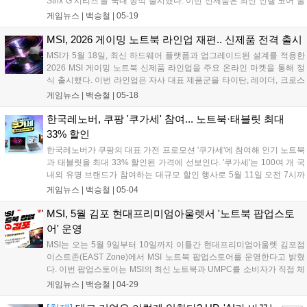
Strix G 시리즈'를 국내 공식 출시했다. 이번 신제품은 최신 인텔 코어 울
트라 및 AMD 라이젠 프로세서를 기반으로 설계되어 AAA급 게임부터 e
게임뉴스 |
백승철
|
05-19
스포츠 환경까지 폭넓게 지원하며, 대폭 향상된 시스템 전력과 쿨링 구
조를 통해 게이머에게 흔들림 없는 프레임 방어 및 쾌적한 플레이 환경
MSI, 2026 게이밍 노트북 라인업 재편.. 신제품 전격 출시
을 제공하는 것이 특징이다....
MSI가 5월 18일, 최신 하드웨어 플랫폼과 업그레이드된 설계를 적용한
2026 MSI 게이밍 노트북 신제품 라인업을 주요 온라인 마켓을 통해 정
식 출시했다. 이번 라인업은 자사 대표 제품군을 타이탄, 레이더, 크로스
헤어, 사이보그 등으로 재편한 것이 특징이다. 특히 기존 상위 등급 제품
게임뉴스 |
백승철
|
05-18
에 적용되던 고급 기능과 옵션을 더한 '맥스(MAX)' 버전을 새롭게 선보여
소비자 선택의 폭을 넓혔다....
한국레노버, 쿠팡 '쿠가세' 참여... 노트북·태블릿 최대
33% 할인
한국레노버가 쿠팡의 대표 가전 프로모션 '쿠가세'에 참여해 인기 노트북
과 태블릿을 최대 33% 할인된 가격에 선보인다. '쿠가세'는 100여 개 국
내외 유명 브랜드가 참여하는 대규모 할인 행사로 5월 11일 오전 7시까
지 진행된다. 한국레노버는 이번 행사의 일환으로 오는 5월 9일 오전 7
게임뉴스 |
백승철
|
05-04
시까지 '레노버 브랜드데이'를 운영하며 한층 높은 할인 혜택을 제공한
다....
MSI, 5월 김포 현대프리미엄아울렛서 '노트북 팝업스토
어' 운영
MSI는 오는 5월 9일부터 10일까지 이틀간 현대프리미엄아울렛 김포점
이스트존(EAST Zone)에서 MSI 노트북 팝업스토어를 운영한다고 밝혔
다. 이번 팝업스토어는 MSI의 최신 노트북과 UMPC를 소비자가 직접 체
험할 수 있는 오프라인 행사로, 다양한 체험 프로그램과 현장 이벤트를
게임뉴스 |
백승철
|
04-29
통해 브랜드 경험을 강화하기 위해 마련됐다.현장에서는 최신 인텔 코어
울트라 프로세서를 탑재한 MSI 노트북과 UMPC 등 총 15대의 제품이 전