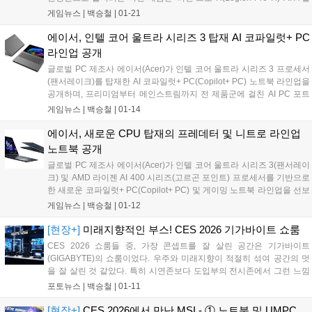
드컵 26 에디션'과 '리전탭(Legion Tab) 3세대 FIFA 월드컵 26 에디션'으
게임뉴스 |
백승철
|
01-21
로, 리전의 강력한 게이밍 성능에 FIFA 월드컵 한정판 아이덴티티를 더해
게이머와 축구 팬 모두에게 차별화된 경험과 감성을 제공한다....
에이서, 인텔 코어 울트라 시리즈 3 탑재 AI 코파일럿+ PC
라인업 공개
글로벌 PC 제조사 에이서(Acer)가 인텔 코어 울트라 시리즈 3 프로세서
(팬서레이크)를 탑재한 AI 코파일럿+ PC(Copilot+ PC) 노트북 라인업을
공개하며, 프리미엄부터 메인스트림까지 전 제품군에 걸친 AI PC 포트
폴리오를 대폭 확장했다. 이번에 공개된 라인업은 프리미엄 AI 노트북
게임뉴스 |
백승철
|
01-14
‘스위프트 AI’ 시리즈와 일상 및 업무 중심의 메인스트림 ‘아스파이어 AI’
시리즈로 구성된다. 모든 모델은 Windows 11 기반 코파일럿+ PC 환경
에이서, 새로운 CPU 탑재의 프레데터 및 니트로 라인업
과 온디바이스 AI 성능을 바탕으로, 학습·업무·콘텐츠 제작·크리에이티
노트북 공개
브 작업 전반에서 한층 진화한 사용자 경험을 제공한다....
글로벌 PC 제조사 에이서(Acer)가 인텔 코어 울트라 시리즈 3(팬서레이
크) 및 AMD 라이젠 AI 400 시리즈(고르곤 포인트) 프로세서를 기반으로
한 새로운 코파일럿+ PC(Copilot+ PC) 및 게이밍 노트북 라인업을 선보
이며 AI PC 시장 공략을 본격화했다. 이번에 공개된 제품군은 프리미엄
게임뉴스 |
백승철
|
01-12
게이밍 노트북 프레데터 헬리오스 네오 16S AI, 니트로 V 16 AI, 니트로
V 16S AI를 비롯해, 슬림&경량 노트북 스위프트 고 16 AI, 메인스트림 노
[현장+]
미래지향적인 부스! CES 2026 기가바이트 쇼룸
트북 아스파이어 14 AI, 아스파이어 16 AI 등으로 구성된다. 에이서는 인
CES 2026 쇼룸들 중, 가장 콘셉트를 잘 살린 공간은 기가바이트
텔과 AMD 양대 AI 플랫폼을 모두 아우르는 포트폴리오를 통해 게이머,
(GIGABYTE)의 쇼룸이었다. 우주와 미래지향이 적절히 섞여 공간의 멋
크리에이터, 학생, 직장인 등 다양한 사용자층의 니즈에 대응한다....
을 잘 살린 것 같았다. 특히 시연존보다 도입부의 전시존에서 그런 느낌
이 많이 났는데, 사방이 거울이라 사진을 찍는 입장에서는 좀 불편했지
포토뉴스 |
백승철
|
01-11
만 주요 신제품을 보여주기 위해 이러한 연출 및 콘셉트로 꾸며냈다는
것이 꽤 인상적이었다....
[현장+]
CES 2026에서 만난 MSI - ① 노트북 및 UMPC