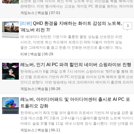
모션에 참가해 자사의 최신 주력 노트북 주요 라인업을 특별 혜택가로
판매한다. 이번 행사에서는 고성능 게이밍 PC 환경을 원하는 게이머와
멀티태스킹 작업이 필요한 사용자를 위해 선택할인, 중복할인, 카드할인
게임뉴스 |
백승철
|
07-01
으로 이어지는 풍성한 트리플 할인 혜택이 제공된다. 여름 시즌을 맞아
게임 및 전반적인 작업 환경 업그레이드를 고려하는 소비자들에게 합리
[리뷰]
QHD 환경을 지배하는 화이트 감성의 노트북,
3
적인 선택지가 될 전망이다....
'레노버 리전 7i'
매 세대마다 탄탄한 기본기와 훌륭한 쿨링 성능을 선보였던 리전
시리즈, 이번엔 최신 하드웨어 트렌드인 AI와 더불어 여전히 성능
좋은 그래픽카드를 품고 한층 더 진화된 버전으로 출시됐다. '레노
버 리전 7i'는 인텔의 최신 코어 울트라 프로세서와 엔비디아 지포
리뷰 |
백승철
|
06-29
스 RTX 50 시리즈를 탑재한 프리미엄 AI 게이밍 노트북이다. 훌
륭한 사양도 돋보이지만, 게이밍 노트북에서 선택지가 좁은 편인
레노버, 인기 AI PC 파격 할인의 네이버 쇼핑라이브 진행
흰색 제품인 점도 매력적인 부분이다....
한국레노버가 6월 26일 오후 7시 네이버 쇼핑라이브 '핫IT슈'를 통해 최
신 인텔 프로세서 기반의 AI PC 라인업을 라이브 단독 혜택과 함께 선보
인다고 밝혔다. 이번 방송에는 테크 크리에이터 에이트가 출연해 프리미
엄 AI 노트북 '요가 슬림 7i 울트라 아우라 에디션'을 비롯한 신제품들을
게임뉴스 |
백승철
|
06-26
소개하며, 제품별 할인 및 적립을 더해 최대 22.6%의 혜택을 제공한다....
레노버, 아이디어패드 및 아이디어센터 출시로 AI PC 포
트폴리오 강화
한국레노버가 최대 인텔 코어 울트라 프로세서 기반의 AI 성능을 갖춘 올
인원 데스크톱 PC 2종과 고주사율 디스플레이를 탑재한 노트북 '아이디
어패드 슬림 3i'를 6월 11일 국내 시장에 정식 출시했다. 이번 신제품 라
인업은 인텔의 최신 프로세서와 향상된 내장 그래픽을 통해 일상적인 업
게임뉴스 |
백승철
|
06-11