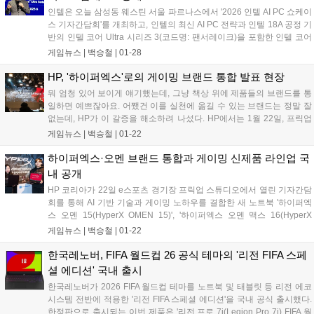
일에 적용해 협업 아이덴티티를 강화했다. 또한 전용 케이스와 커스텀
인텔은 오늘 삼성동 웨스틴 서울 파르나스에서 '2026 인텔 AI PC 쇼케이
패키징, 맞춤형 전원 어댑터, Armoury Crate 전용 테마 등 스페셜 에디션
스 기자간담회'를 개최하고, 인텔의 최신 AI PC 전략과 인텔 18A 공정 기
만의 구성을 제공해 소장 가치를 높였다....
반의 인텔 코어 Ultra 시리즈 3(코드명: 팬서레이크)을 포함한 인텔 코어
Ultra 시리즈 프로세서를 탑재한 최신 AI PC 제품들을 한자리에서 소개
게임뉴스 |
백승철
|
01-28
했다. 신제품 발표를 맡은 조쉬 뉴먼(Josh Newman) 인텔 컨슈머 PC 부
문 총괄은 인텔 18A 공정 기반 첫 플래그십 제품인 인텔 코어 Ultra 시리
HP, '하이퍼엑스'로의 게이밍 브랜드 통합 발표 현장
즈 3이 선도적인 공정을 통해 폭넓고 다양한 제품 라인업과 신뢰할 수 있
뭐 엄청 있어 보이게 얘기했는데, 그냥 책상 위에 제품들의 브랜드를 통
는 애플리케이션 범용성을 제공한다고 강조했다....
일하면 예쁘잖아요. 어쨌건 이를 실천에 옮길 수 있는 브랜드는 정말 잘
없는데, HP가 이 갈증을 해소하려 나섰다. HP에서는 1월 22일, 프릭업
스튜디오에서 개최한 기자 간담회를 통해 자사의 게이밍 브랜드 통합과
게임뉴스 |
백승철
|
01-22
함께 올해의 신제품을 공개했다....
하이퍼엑스·오멘 브랜드 통합과 게이밍 신제품 라인업 국
내 공개
HP 코리아가 22일 e스포츠 경기장 프릭업 스튜디오에서 열린 기자간담
회를 통해 AI 기반 기술과 게이밍 노하우를 결합한 새 노트북 '하이퍼엑
스 오멘 15(HyperX OMEN 15)', '하이퍼엑스 오멘 맥스 16(HyperX
OMEN MAX 16)'과 '하이퍼엑스 오멘 맥스 45L(HyperX OMEN MAX
게임뉴스 |
백승철
|
01-22
45L)' 데스크톱, 그리고 하이퍼엑스 게이밍 기어 라인업을 국내에 공개
했다....
한국레노버, FIFA 월드컵 26 공식 테마의 '리전 FIFA 스페
셜 에디션' 국내 출시
한국레노버가 2026 FIFA 월드컵 테마를 노트북 및 태블릿 등 리전 에코
시스템 전반에 적용한 '리전 FIFA 스페셜 에디션'을 국내 공식 출시했다.
한정판으로 출시되는 이번 제품은 '리전 프로 7i(Legion Pro 7i) FIFA 월