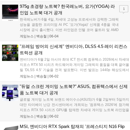
무와 멀티태스킹은 물론, 매끄러운 화면 전환이 필요한 캐주얼 게임 플
레이 환경까지 폭넓게 지원하는 것이 특징이다....
975g 초경량 노트북? 한국레노버, 요가(YOGA) 라
1
인업 노트북 대거 공개
한국레노버가 6월 4일, 차세대 고성능 프로세서와 강력한 그래픽
성능을 결합한 프리미엄 AI PC '요가(Yoga)' 신제품 4종을 국내
시장에 공식 출시했다. 이번 라인업은 인텔 코어 울트라 및 AMD
라이젠 AI 프로세서를 기반으로, 엔비디아 지포스 RTX 5070
게임뉴스 |
백승철
|
06-04
GPU와 고성능 냉각 솔루션을 탑재해 고사양 게임과 크리에이티
브 작업에서 탁월한 퍼포먼스를 발휘하는 것이 특징이다. 특히 전
"프레임 방어의 신세계" 엔비디아, DLSS 4.5 레이 리컨스
제품에 퓨어사이트 프로 디스플레이를 적용해 게이머와 크리에
트럭션 공개
이터에게 끊김 없고 몰입감 넘치는 시각 환경을 제공한다....
엔비디아가 6월 2일 아시아 최대 ICT 전시회 컴퓨텍스 2026에서 차세대
지포스 RTX 50 시리즈 하드웨어와 게이밍 그래픽의 품질을 대폭 끌어올
릴 'DLSS 4.5' 기술을 전격 발표했다. 이번 발표는 1440p 해상도에서
100 FPS 이상의 AAA 게임 플레이를 지원하는 신규 슈퍼칩 'RTX 스파
게임뉴스 |
백승철
|
06-02
크'와 최대 1000Hz 주사율을 지원하는 G-싱크 디스플레이 등 게이머의
플레이 환경을 혁신할 고성능 생태계 구축에 초점이 맞춰졌다. 특히 고
"듀얼 스크린 게이밍 노트북?" ASUS, 컴퓨텍스에서 신제
도화된 레이 트레이싱 기술과 신작 게임 11종의 추가 지원 계획이 공개
품 노트북 대거 공개
되면서 한층 더 몰입감 넘치는 게임 그래픽 환경이 조성될 전망이다....
글로벌 게이밍 노트북 브랜드 에이수스(ASUS)가 6월 2일부터 5일까지
대만 타이베이 난강 전시센터에서 개최되는 '컴퓨텍스 2026'에 참가해
지포스 RTX 50 시리즈 GPU를 탑재한 차세대 게이밍 노트북 라인업을
대거 공개했다. 에이수스는 게이밍 브랜드 ROG의 출범 20주년을 기념
게임뉴스 |
백승철
|
06-02
해 현장에서 체험형 전시존인 'ROG Lab'을 운영하며, 고사양 게임 플레
이 환경을 강화하는 플래그십 모델과 차세대 AI 기술의 융합을 선보인다.
MSI, 엔비디아 RTX Spark 탑재의 '프레스티지 N16 Flip