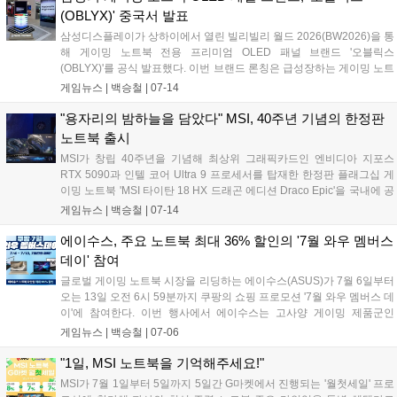
(OBLYX)' 중국서 발표
삼성디스플레이가 상하이에서 열린 빌리빌리 월드 2026(BW2026)을 통
해 게이밍 노트북 전용 프리미엄 OLED 패널 브랜드 '오블릭스
(OBLYX)'를 공식 발표했다. 이번 브랜드 론칭은 급성장하는 게이밍 노트
북 시장 내 지배력을 강화하기 위한 전략으로, 향후 주요 PC 제조사의 고
게임뉴스 |
백승철
|
07-14
성능 노트북에 탑재되어 화질 기준을 제시할 전망이다. 특히 오블릭스는
단순한 부품 공급을 넘어 엔비디아의 지싱크, 인텔 에보나 돌비 비전처
"용자리의 밤하늘을 담았다" MSI, 40주년 기념의 한정판
럼 소비자가 믿고 선택할 수 있는 독자적인 고품질 게이밍 디스플레이
노트북 출시
인증 마크로 자리 잡는 것을 목표로 하고 있다....
MSI가 창립 40주년을 기념해 최상위 그래픽카드인 엔비디아 지포스
RTX 5090과 인텔 코어 Ultra 9 프로세서를 탑재한 한정판 플래그십 게
이밍 노트북 'MSI 타이탄 18 HX 드래곤 에디션 Draco Epic'을 국내에 공
식 출시했다. 이번 신제품은 북쪽 밤하늘의 용자리에서 영감을 얻은 독
게임뉴스 |
백승철
|
07-14
창적인 디자인과 최대 270W 전력을 지원하는 냉각 솔루션을 갖춰 최고
의 플레이 환경을 원하는 게이머를 공략한다....
에이수스, 주요 노트북 최대 36% 할인의 '7월 와우 멤버스
데이' 참여
글로벌 게이밍 노트북 시장을 리딩하는 에이수스(ASUS)가 7월 6일부터
오는 13일 오전 6시 59분까지 쿠팡의 쇼핑 프로모션 '7월 와우 멤버스 데
이'에 참여한다. 이번 행사에서 에이수스는 고사양 게이밍 제품군인
ROG 스트릭스 및 TUF 게이밍을 포함한 총 29종의 노트북을 대상으로
게임뉴스 |
백승철
|
07-06
최대 36%의 할인 혜택을 제공한다....
"1일, MSI 노트북을 기억해주세요!"
MSI가 7월 1일부터 5일까지 5일간 G마켓에서 진행되는 '월첫세일' 프로