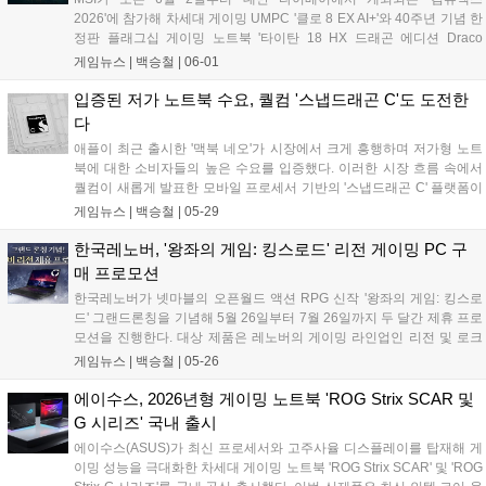
2026'에 참가해 차세대 게이밍 UMPC '클로 8 EX AI+'와 40주년 기념 한
정판 플래그십 게이밍 노트북 '타이탄 18 HX 드래곤 에디션 Draco
Epic'을 포함한 신제품 라인업을 대거 공개한다. 이번 신제품들은 최신
게임뉴스 |
백승철
|
06-01
인텔 아크 G3 익스트림 프로세서와 엔비디아 지포스 RTX 50 시리즈 등
차세대 하드웨어를 탑재하여, 게이머들에게 한층 더 부드러운 화면 전환
입증된 저가 노트북 수요, 퀄컴 '스냅드래곤 C'도 도전한
과 강력한 그래픽 처리 성능을 제공하는 것이 특징이다....
다
애플이 최근 출시한 '맥북 네오'가 시장에서 크게 흥행하며 저가형 노트
북에 대한 소비자들의 높은 수요를 입증했다. 이러한 시장 흐름 속에서
퀄컴이 새롭게 발표한 모바일 프로세서 기반의 '스냅드래곤 C' 플랫폼이
차세대 보급형 노트북 시장의 핵심 동력으로 주목받을 수 있을까? 해당
게임뉴스 |
백승철
|
05-29
플랫폼은 전력 효율성을 극대화하여 저가형 디바이스에서도 안정적인
프레임 유지와 발열 제어 성능을 제공할 것으로 기대된다....
한국레노버, '왕좌의 게임: 킹스로드' 리전 게이밍 PC 구
매 프로모션
한국레노버가 넷마블의 오픈월드 액션 RPG 신작 '왕좌의 게임: 킹스로
드' 그랜드론칭을 기념해 5월 26일부터 7월 26일까지 두 달간 제휴 프로
모션을 진행한다. 대상 제품은 레노버의 게이밍 라인업인 리전 및 로크
10세대 및 11세대 전 라인업으로 국내 주요 오픈마켓에 입점한 레노버
게임뉴스 |
백승철
|
05-26
공식 판매처에서 해당 제품을 구매하면 게임 아이템 쿠폰을 받을 수 있
다....
에이수스, 2026년형 게이밍 노트북 'ROG Strix SCAR 및
G 시리즈' 국내 출시
에이수스(ASUS)가 최신 프로세서와 고주사율 디스플레이를 탑재해 게
이밍 성능을 극대화한 차세대 게이밍 노트북 'ROG Strix SCAR' 및 'ROG