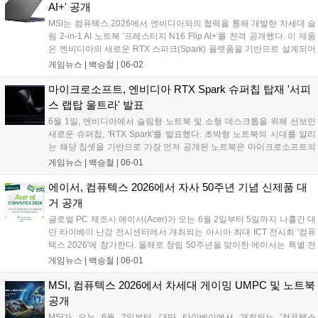
이번에 공개된 신제품들은 강력한 그래픽 처리 성능과 고주사율 디스플
AI+' 공개
레이, 첨단 쿨링 시스템을 결합하여 고사양 게임에서도 안정적인 프레임
MSI는 컴퓨텍스 2026에서 엔비디아와의 협력을 통해 개발한 차세대 슬
유지와 시각적 몰입감을 제공하는 것이 특징이다....
림 2-in-1 AI 노트북 '프레스티지 N16 Flip AI+'를 전격 공개했다. 이 제품
은 엔비디아의 새로운 RTX 스파크(Spark) 플랫폼을 기반으로 설계되어
, 고성능 게이밍과 AI 개발에 필요한 강력한 그래픽 퍼포먼스를 뛰어난
게임뉴스 |
백승철
|
06-02
전력 효율과 함께 제공하는 것이 특징이다....
마이크로소프트, 엔비디아 RTX Spark 슈퍼칩 탑재 '서피
스 랩탑 울트라' 발표
6월 1일, 엔비디아에서 슬림형 노트북 및 소형 데스크톱을 위해 선보인
새로운 슈퍼칩, 'RTX Spark'를 발표했다. 초박형 노트북의 시대를 알리
는 해당 칩셋을 기반으로 가장 먼저 공개된 노트북은 마이크로소프트의
'서피스 랩탑 울트라(Surface Laptop Ultra)'다. 마이크로소프트가 컴퓨
게임뉴스 |
백승철
|
06-01
텍스 2026에서 소개한 서피스 랩탑 울트라는 주로 AI 개발 분야에 집중
하면서도 휴대성 좋은 환경에서 강력한 성능을 원하는 크리에이터와 개
에이서, 컴퓨텍스 2026에서 자사 50주년 기념 신제품 대
발자를 위한 제품이라고 한다....
거 공개
글로벌 PC 제조사 에이서(Acer)가 오는 6월 2일부터 5일까지 나흘간 대
만 타이베이 난강 전시센터에서 개최되는 아시아 최대 ICT 전시회 '컴퓨
텍스 2026'에 참가한다. 올해로 창립 50주년을 맞이한 에이서는 특별 전
시 부스를 마련하고, 엔비디아의 차세대 GPU를 탑재한 플래그십 게이밍
게임뉴스 |
백승철
|
06-01
노트북과 고성능 핸드헬드 기기 등 게이머들의 이목을 집중시킬 차세대
하드웨어 라인업을 대거 공개할 예정이다....
MSI, 컴퓨텍스 2026에서 차세대 게이밍 UMPC 및 노트북
공개
MSI가 오는 6월 2일부터 대만 타이베이에서 개최되는 '컴퓨텍스