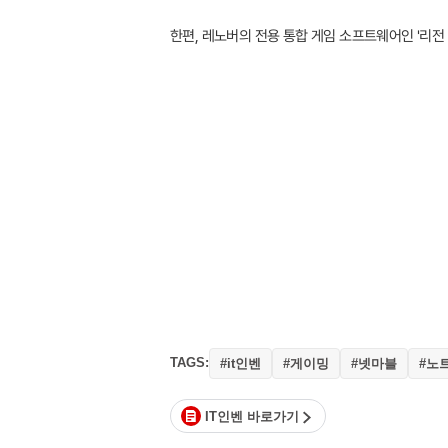
한편, 레노버의 전용 통합 게임 소프트웨어인 '리전
TAGS:
#it인벤
#게이밍
#넷마블
#노
IT인벤 바로가기