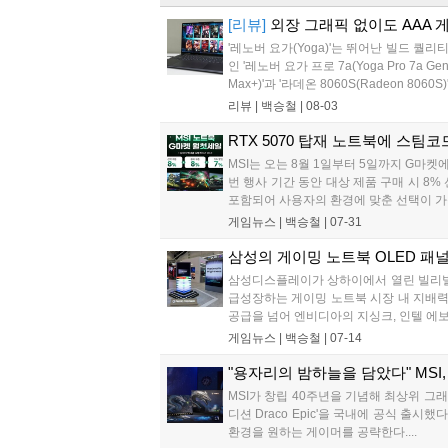
[리뷰]
외장 그래픽 없이도 AAA 게
'레노버 요가(Yoga)'는 뛰어난 빌드
인 '레노버 요가 프로 7a(Yoga Pro 7a 
Max+)'과 '라데온 8060S(Radeon 
리뷰 |
백승철
|
08-03
RTX 5070 탑재 노트북에 스팀코
MSI는 오는 8월 1일부터 5일까지 G마
번 행사 기간 동안 대상 제품 구매 시 8%
포함되어 사용자의 환경에 맞춘 선택이 가능
게임뉴스 |
백승철
|
07-31
삼성의 게이밍 노트북 OLED 패널 
삼성디스플레이가 상하이에서 열린 빌리빌리 월
급성장하는 게이밍 노트북 시장 내 지배력
공급을 넘어 엔비디아의 지싱크, 인텔 에보
게임뉴스 |
백승철
|
07-14
"용자리의 밤하늘을 담았다" MSI
MSI가 창립 40주년을 기념해 최상위 그래픽
디션 Draco Epic'을 국내에 공식 
환경을 원하는 게이머를 공략한다....