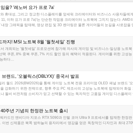
임을? '레노버 요가 프로 7a'
 퀄리티와 휴대성, 그리고 정교한 디스플레이를 앞세워 크리에이터와 비즈니스 사용자들에
Gen 11, 이하 요가 프로 7a)'는 단순한 작업용 크리에이터 노트북에 그치지 않는다. AMD의 차
8060S)' 내장 그래픽을 탑재해, 영상 편집 및 3D 렌더링은 물론 게이머들의 눈길을 사로잡을
드까지! MSI 노트북 8월 '월첫세일' 진행
켓에서 개최되는 '월첫세일' 프로모션에 참가해 자사의 게이밍 및 비즈니스·일상용 노트
 선택 쿠폰, 8% 중복 쿠폰, 7% 카드 할인 등의 혜택이 적용된다. 게이머를 위한 
하다....
브랜드, '오블릭스(OBLYX)' 중국서 발표
드 2026(BW2026)을 통해 게이밍 노트북 전용 프리미엄 OLED 패널 브랜드 '오
을 강화하기 위한 전략으로, 향후 주요 PC 제조사의 고성능 노트북에 탑재되어 화질
나 돌비 비전처럼 소비자가 믿고 선택할 수 있는 독자적인 고품질 게이밍 디스플레이 인증
, 40주년 기념의 한정판 노트북 출시
카드인 엔비디아 지포스 RTX 5090과 인텔 코어 Ultra 9 프로세서를 탑재한 한정판 
출시했다. 이번 신제품은 북쪽 밤하늘의 용자리에서 영감을 얻은 독창적인 디자인과 최대 2