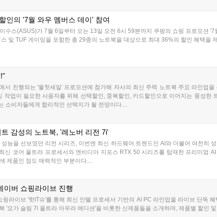
할인의 '7월 와우 멤버스 데이' 참여
스(ASUS)가 7월 6일부터 오는 13일 오전 6시 59분까지 쿠팡의 쇼핑 프로모션 '
 및 TUF 게이밍을 포함한 총 29종의 노트북을 대상으로 최대 36%의 할인 혜택을 제공
"
마켓에서 진행되는 '월첫세일' 프로모션에 참가해 자사의 최신 주력 노트북 주요 라인업
킹 작업이 필요한 사용자를 위해 선택할인, 중복할인, 카드할인으로 이어지는 풍성한 트
 소비자들에게 합리적인 선택지가 될 전망이다....
 감성의 노트북, '레노버 리전 7i'
성능을 선보였던 리전 시리즈, 이번엔 최신 하드웨어 트렌드인 AI와 더불어 여전히 
텔의 최신 코어 울트라 프로세서와 엔비디아 지포스 RTX 50 시리즈를 탑재한 프리미엄 
 제품인 점도 매력적인 부분이다....
의 네이버 쇼핑라이브 진행
쇼핑라이브 '핫IT슈'를 통해 최신 인텔 프로세서 기반의 AI PC 라인업을 라이브 단독
 '요가 슬림 7i 울트라 아우라 에디션'을 비롯한 신제품들을 소개하며, 제품별 할인 및 적