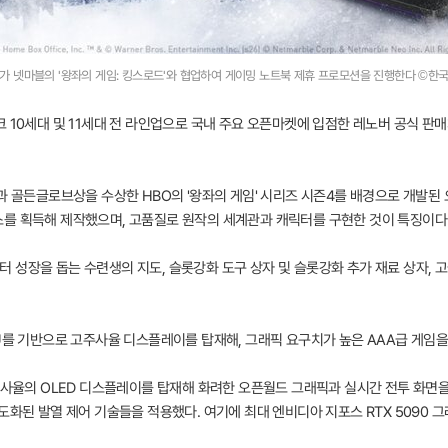
가 넷마블의 '왕좌의 게임: 킹스로드'와 협업하여 게이밍 노트북 제휴 프로모션을 진행한다 ©한
크 10세대 및 11세대 전 라인업으로 국내 주요 오픈마켓에 입점한 레노버 공식 판
과 골든글로브상을 수상한 HBO의 '왕좌의 게임' 시리즈 시즌4를 배경으로 개발된
를 획득해 제작했으며, 고품질로 원작의 세계관과 캐릭터를 구현한 것이 특징이다
성장을 돕는 수련생의 지도, 슬롯강화 도구 상자 및 슬롯강화 추가 재료 상자, 고급
U를 기반으로 고주사율 디스플레이를 탑재해, 그래픽 요구치가 높은 AAA급 게임을
 주사율의 OLED 디스플레이를 탑재해 화려한 오픈월드 그래픽과 실시간 전투 화면을
도화된 발열 제어 기술들을 적용했다. 여기에 최대 엔비디아 지포스 RTX 5090 