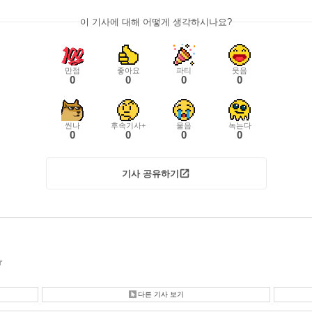
이 기사에 대해 어떻게 생각하시나요?
만점
좋아요
파티
웃음
0
0
0
0
씬나
후속기사+
울음
녹는다
0
0
0
0
기사 공유하기
r
다른 기사 보기