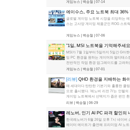
게임뉴스 |
백승철
|
07-14
에이수스, 주요 노트북 최대 36% 
글로벌 게이밍 노트북 시장을 리딩하는 에이수
스는 고사양 게이밍 제품군인 ROG 스트릭스
게임뉴스 |
백승철
|
07-06
"1일, MSI 노트북을 기억해주세요!
MSI가 7월 1일부터 5일까지 5일간 G
밍 PC 환경을 원하는 게이머와 멀티태스
전반적인 작업 환경 업그레이드를 고려하는
게임뉴스 |
백승철
|
07-01
[리뷰]
QHD 환경을 지배하는 화이트
매 세대마다 탄탄한 기본기와 훌륭한 쿨링 
으로 출시됐다. '레노버 리전 7i'는 인
게이밍 노트북에서 선택지가 좁은 편인 흰색
리뷰 |
백승철
|
06-29
레노버, 인기 AI PC 파격 할인
한국레노버가 6월 26일 오후 7시 네이버 
에이터 에이트가 출연해 프리미엄 AI 노트북