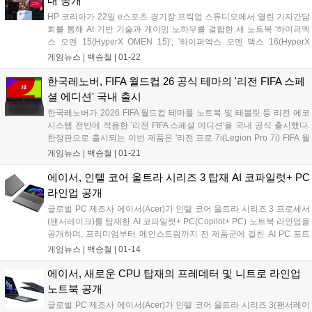
내 공개
HP 코리아가 22일 e스포츠 경기장 프릭업 스튜디오에서 열린 기자간담
회를 통해 AI 기반 기술과 게이밍 노하우를 결합한 새 노트북 '하이퍼엑
스 오멘 15(HyperX OMEN 15)', '하이퍼엑스 오멘 맥스 16(HyperX
OMEN MAX 16)'과 '하이퍼엑스 오멘 맥스 45L(HyperX OMEN MAX
게임뉴스 |
백승철
|
01-22
45L)' 데스크톱, 그리고 하이퍼엑스 게이밍 기어 라인업을 국내에 공개
했다....
한국레노버, FIFA 월드컵 26 공식 테마의 '리전 FIFA 스페
셜 에디션' 국내 출시
한국레노버가 2026 FIFA 월드컵 테마를 노트북 및 태블릿 등 리전 에코
시스템 전반에 적용한 '리전 FIFA 스페셜 에디션'을 국내 공식 출시했다.
한정판으로 출시되는 이번 제품은 '리전 프로 7i(Legion Pro 7i) FIFA 월
드컵 26 에디션'과 '리전탭(Legion Tab) 3세대 FIFA 월드컵 26 에디션'으
게임뉴스 |
백승철
|
01-21
로, 리전의 강력한 게이밍 성능에 FIFA 월드컵 한정판 아이덴티티를 더해
게이머와 축구 팬 모두에게 차별화된 경험과 감성을 제공한다....
에이서, 인텔 코어 울트라 시리즈 3 탑재 AI 코파일럿+ PC
라인업 공개
글로벌 PC 제조사 에이서(Acer)가 인텔 코어 울트라 시리즈 3 프로세서
(팬서레이크)를 탑재한 AI 코파일럿+ PC(Copilot+ PC) 노트북 라인업을
공개하며, 프리미엄부터 메인스트림까지 전 제품군에 걸친 AI PC 포트
폴리오를 대폭 확장했다. 이번에 공개된 라인업은 프리미엄 AI 노트북
게임뉴스 |
백승철
|
01-14
‘스위프트 AI’ 시리즈와 일상 및 업무 중심의 메인스트림 ‘아스파이어 AI’
시리즈로 구성된다. 모든 모델은 Windows 11 기반 코파일럿+ PC 환경
에이서, 새로운 CPU 탑재의 프레데터 및 니트로 라인업
과 온디바이스 AI 성능을 바탕으로, 학습·업무·콘텐츠 제작·크리에이티
노트북 공개
브 작업 전반에서 한층 진화한 사용자 경험을 제공한다....
글로벌 PC 제조사 에이서(Acer)가 인텔 코어 울트라 시리즈 3(팬서레이