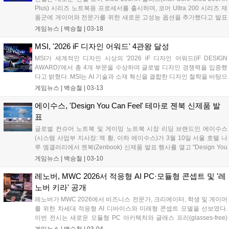
전력 효율 기반 설계를 통해 장시간 작업 환경에서도 안정적인 퍼포먼스
Plus) 시리즈 노트북용 프로세서를 출시하며, 코어 Ultra 200 시리즈 제
를 제공한다....
품군에 게이머와 전문가를 위한 새로운 고성능 옵션을 추가했다고 발표
했다. 고성능 게이밍, 스트리밍, 콘텐츠 제작 및 워크스테이션 환경에 최
게임뉴스 |
백승철
|
03-18
적화된 인텔 코어 Ultra 200HX 플러스 시리즈는 '인텔 코어 Ultra 9
290HX 플러스' 및 '인텔 코어 Ultra 7 270HX 플러스' 등 두 가지 신규 프
MSI, '2026 iF 디자인 어워드' 4관왕 달성
로세서를 포함한다. 이 신규 프로세서들은 아키텍처 개선과 더불어, 일
MSI가 세계적인 디자인 시상의 '2026 iF 디자인 어워드(iF DESIGN
부 게임에서 네이티브 성능을 향상시킬 수 있는 업계 최초의 바이너리
AWARD)'에서 총 4개 부문을 수상하며 글로벌 디자인 경쟁력을 입증했
변환 계층 최적화 기능인 '인텔 바이너리 최적화 툴(Intel Binary
다고 밝혔다. MSI는 AI 기술과 소재 혁신을 결합한 디자인 철학을 바탕으
Optimization Tool)'을 지원한다....
로 노트북, 메인보드, 게이밍 모니터 등 다양한 제품군에서 높은 평가를
게임뉴스 |
백승철
|
03-13
받으며 총 4개 부문 수상에 성공했다. MSI 마케팅 부사장 샘 천(Sam
Chern)은 "이번 수상은 MSI가 고성능과 직관적인 사용자 경험을 균형
에이수스, 'Design You Can Feel' 테마로 젠북 신제품 발
있게 구현하기 위해 지속적으로 노력해 온 결과"라며 "AI 기반 사용자 경
표
험과 장인정신이 담긴 디자인을 통해 기술을 보다 우아하고 직관적으로
글로벌 컨슈머 노트북 및 게이밍 노트북 시장 리딩 브랜드인 에이수스
사용할 수 있도록 하는 것이 MSI의 목표"라고 말했다....
(시스템 사업부 지사장: 잭 황, 이하 에이수스)가 3월 10일 서울 호텔 나
루 엠갤러리에서 젠북(Zenbook) 신제품 발표 행사를 열고 "Design You
Can Feel"을 테마로 한 새로운 젠북 라인업과 제품 디자인 철학을 공개
게임뉴스 |
백승철
|
03-10
했다. 이번 행사는 에이수스가 제시하는 프리미엄 노트북 경험과 디자인
철학을 공유하는 자리로, 젠북 라인업의 소재 혁신과 사용자 경험을 현
레노버, MWC 2026서 적응형 AI PC·모듈형 콘셉트 및 '레
장에서 직접 체감할 수 있도록 전시 및 체험 중심으로 구성됐다....
노버 키라' 공개
레노버가 MWC 2026에서 비즈니스 전문가, 크리에이터, 학생 및 게이머
를 위한 차세대 적응형 AI 디바이스와 미래형 콘셉트 모델을 선보였다.
이번 전시는 새로운 모듈형 PC 아키텍처와 글래스 프리(glasses-free)
3D 노트북 콘셉트, 폴더블 게이밍 핸드헬드 기기, '레노버 키라(Lenovo
게임뉴스 |
백승철
|
03-04