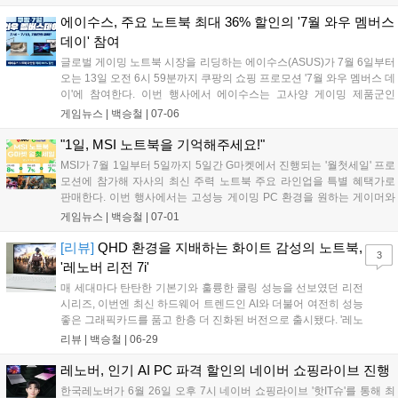
창적인 디자인과 최대 270W 전력을 지원하는 냉각 솔루션을 갖춰 최고
의 플레이 환경을 원하는 게이머를 공략한다....
에이수스, 주요 노트북 최대 36% 할인의 '7월 와우 멤버스
데이' 참여
글로벌 게이밍 노트북 시장을 리딩하는 에이수스(ASUS)가 7월 6일부터
오는 13일 오전 6시 59분까지 쿠팡의 쇼핑 프로모션 '7월 와우 멤버스 데
이'에 참여한다. 이번 행사에서 에이수스는 고사양 게이밍 제품군인
ROG 스트릭스 및 TUF 게이밍을 포함한 총 29종의 노트북을 대상으로
게임뉴스 |
백승철
|
07-06
최대 36%의 할인 혜택을 제공한다....
"1일, MSI 노트북을 기억해주세요!"
MSI가 7월 1일부터 5일까지 5일간 G마켓에서 진행되는 '월첫세일' 프로
모션에 참가해 자사의 최신 주력 노트북 주요 라인업을 특별 혜택가로
판매한다. 이번 행사에서는 고성능 게이밍 PC 환경을 원하는 게이머와
멀티태스킹 작업이 필요한 사용자를 위해 선택할인, 중복할인, 카드할인
게임뉴스 |
백승철
|
07-01
으로 이어지는 풍성한 트리플 할인 혜택이 제공된다. 여름 시즌을 맞아
게임 및 전반적인 작업 환경 업그레이드를 고려하는 소비자들에게 합리
[리뷰]
QHD 환경을 지배하는 화이트 감성의 노트북,
3
적인 선택지가 될 전망이다....
'레노버 리전 7i'
매 세대마다 탄탄한 기본기와 훌륭한 쿨링 성능을 선보였던 리전
시리즈, 이번엔 최신 하드웨어 트렌드인 AI와 더불어 여전히 성능
좋은 그래픽카드를 품고 한층 더 진화된 버전으로 출시됐다. '레노
버 리전 7i'는 인텔의 최신 코어 울트라 프로세서와 엔비디아 지포
리뷰 |
백승철
|
06-29
스 RTX 50 시리즈를 탑재한 프리미엄 AI 게이밍 노트북이다. 훌
륭한 사양도 돋보이지만, 게이밍 노트북에서 선택지가 좁은 편인
레노버, 인기 AI PC 파격 할인의 네이버 쇼핑라이브 진행
흰색 제품인 점도 매력적인 부분이다....
한국레노버가 6월 26일 오후 7시 네이버 쇼핑라이브 '핫IT슈'를 통해 최