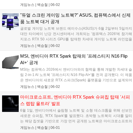
100 FPS 이상의 AAA 게임 플레이를 지원하는 신규 슈퍼칩 'RTX 스파
게임뉴스 |
백승철
|
06-02
크'와 최대 1000Hz 주사율을 지원하는 G-싱크 디스플레이 등 게이머의
플레이 환경을 혁신할 고성능 생태계 구축에 초점이 맞춰졌다. 특히 고
"듀얼 스크린 게이밍 노트북?" ASUS, 컴퓨텍스에서 신제
도화된 레이 트레이싱 기술과 신작 게임 11종의 추가 지원 계획이 공개
품 노트북 대거 공개
되면서 한층 더 몰입감 넘치는 게임 그래픽 환경이 조성될 전망이다....
글로벌 게이밍 노트북 브랜드 에이수스(ASUS)가 6월 2일부터 5일까지
대만 타이베이 난강 전시센터에서 개최되는 '컴퓨텍스 2026'에 참가해
지포스 RTX 50 시리즈 GPU를 탑재한 차세대 게이밍 노트북 라인업을
대거 공개했다. 에이수스는 게이밍 브랜드 ROG의 출범 20주년을 기념
게임뉴스 |
백승철
|
06-02
해 현장에서 체험형 전시존인 'ROG Lab'을 운영하며, 고사양 게임 플레
이 환경을 강화하는 플래그십 모델과 차세대 AI 기술의 융합을 선보인다.
MSI, 엔비디아 RTX Spark 탑재의 '프레스티지 N16 Flip
이번에 공개된 신제품들은 강력한 그래픽 처리 성능과 고주사율 디스플
AI+' 공개
레이, 첨단 쿨링 시스템을 결합하여 고사양 게임에서도 안정적인 프레임
MSI는 컴퓨텍스 2026에서 엔비디아와의 협력을 통해 개발한 차세대 슬
유지와 시각적 몰입감을 제공하는 것이 특징이다....
림 2-in-1 AI 노트북 '프레스티지 N16 Flip AI+'를 전격 공개했다. 이 제품
은 엔비디아의 새로운 RTX 스파크(Spark) 플랫폼을 기반으로 설계되어
, 고성능 게이밍과 AI 개발에 필요한 강력한 그래픽 퍼포먼스를 뛰어난
게임뉴스 |
백승철
|
06-02
전력 효율과 함께 제공하는 것이 특징이다....
마이크로소프트, 엔비디아 RTX Spark 슈퍼칩 탑재 '서피
스 랩탑 울트라' 발표
6월 1일, 엔비디아에서 슬림형 노트북 및 소형 데스크톱을 위해 선보인
새로운 슈퍼칩, 'RTX Spark'를 발표했다. 초박형 노트북의 시대를 알리
는 해당 칩셋을 기반으로 가장 먼저 공개된 노트북은 마이크로소프트의
'서피스 랩탑 울트라(Surface Laptop Ultra)'다. 마이크로소프트가 컴퓨
게임뉴스 |
백승철
|
06-01
텍스 2026에서 소개한 서피스 랩탑 울트라는 주로 AI 개발 분야에 집중