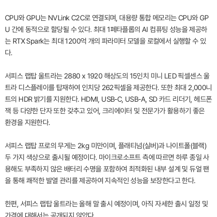
CPU와 GPU는 NVLink C2C로 연결되며, 대용량 통합 메모리는 CPU와 GP
U 간에 동적으로 할당될 수 있다. 최대 1페타플롭의 AI 컴퓨팅 성능을 제공하
는 RTX Spark는 최대 1200억 개의 파라미터 모델을 로컬에서 실행할 수 있
다.
서피스 랩탑 울트라는 2880 x 1920 해상도의 15인치 미니 LED 픽셀센스 울
트라 디스플레이를 탑재하여 인치당 262픽셀을 제공한다. 또한 최대 2,000니
트의 HDR 밝기를 지원한다. HDMI, USB-C, USB-A, SD 카드 리더기, 헤드폰
잭 등 다양한 단자 또한 갖추고 있어, 크리에이터 및 전문가가 활용하기 좋은
환경을 지원한다.
서피스 랩탑 프로의 무게는 2kg 미만이며, 플래티넘(실버)과 나이트폴(블랙)
두 가지 색상으로 출시될 예정이다. 마이크로소프트 측에 따르면 하루 종일 사
용해도 부족하지 않은 배터리 수명을 포함하여 최적화된 내부 설계 및 듀얼 팬
을 통해 쾌적한 발열 관리를 제공하여 지속적인 성능을 보장한다고 한다.
한편, 서피스 랩탑 울트라는 올해 말 출시 예정이며, 아직 자세한 출시 일정 및
가격에 대해서는 공개되지 않았다.