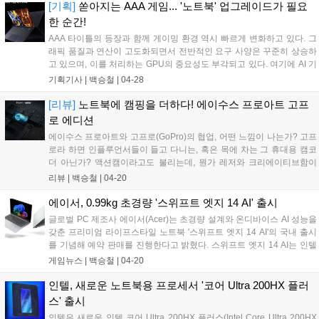
처리, 코드 컴파일 등 CPU 중심의 생산성 업무를 보다 쾌적하게 수행할
[기획]
쏟아지는 AAA 게임... '노트북' 업그레이드가 필요
수 있다....
한 순간!
AAA 타이틀의 등장과 함께 게이밍 환경 역시 빠르게 변화하고 있다. 그
래픽 품질과 연산이 고도화되면서 전반적인 요구 사양은 꾸준히 상승하
고 있으며, 이를 처리하는 GPU의 중요성도 부각되고 있다. 여기에 AI 기
반 렌더링 기술이 확산되면서, 단순히 게임을 구동하는 수준을 넘어 안
기획기사 |
백승철
|
04-28
정적인 프레임과 높은 화질을 동시에 구현하는 것이 게이밍 PC의 관건
이 됐다. 이러한 한계를 보완한 새로운 선택지로 '슬림 게이밍(Slim
[리뷰]
노트북에 캠핑을 더하다! 에이수스 프로아트 고프
Gaming)' 노트북이 떠오르고 있다....
로 에디션
에이수스 프로아트와 고프로(GoPro)의 협업, 어떤 느낌이 나는가? 고프
로라 하면 인플루언서들이 들고 다니는, 혹은 목에 차는 그 휴대용 캠코
더 아닌가? 액션캠이라고도 불리는데, 뭔가 레저와 크리에이티브함이
섞인, 감성으로 얘기하자면 캠핑 감성이 물씬 풍기는데, 에이수스의 프
리뷰 |
백승철
|
04-20
로아트는 비즈니스 라인업 중 프리미엄을 상징하는 브랜드인데, 둘이 합
쳐 '에이수스 프로아트 고프로 에디션(ProArt GoPro Edition) PX13'를 선
에이서, 0.99kg 초경량 '스위프트 엣지 14 AI' 출시
보였다....
글로벌 PC 제조사 에이서(Acer)는 초경량 설계와 온디바이스 AI 성능을
갖춘 프리미엄 라이프스타일 노트북 '스위프트 엣지 14 AI'의 국내 출시
를 기념해 예약 판매를 진행한다고 밝혔다. 스위프트 엣지 14 AI는 인텔
코어 울트라 시리즈 3(코드명 Panther Lake, 팬서레이크) 프로세서를 탑
게임뉴스 |
백승철
|
04-20
재해 AI 작업과 일반 생산성 작업을 동시에 지원한다. CPU, GPU, NPU
가 통합된 차세대 아키텍처를 기반으로 온디바이스 AI 연산 성능과 전력
인텔, 새로운 노트북용 프로세서 '코어 Ultra 200HX 플러
효율을 동시에 강화한 것이 특징이다. 이를 통해 이미지 생성, 문서 요약,
스' 출시
콘텐츠 제작 등 다양한 AI 작업을 빠르고 효율적으로 처리할 수 있으며,
인텔은 새로운 인텔 코어 Ultra 200HX 플러스(Intel Core Ultra 200HX