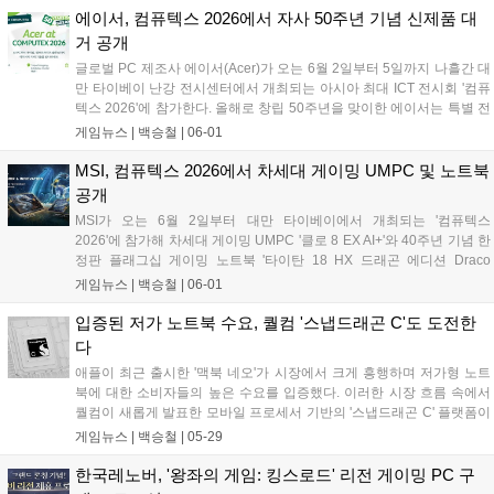
하면서도 휴대성 좋은 환경에서 강력한 성능을 원하는 크리에이터와 개
에이서, 컴퓨텍스 2026에서 자사 50주년 기념 신제품 대
발자를 위한 제품이라고 한다....
거 공개
글로벌 PC 제조사 에이서(Acer)가 오는 6월 2일부터 5일까지 나흘간 대
만 타이베이 난강 전시센터에서 개최되는 아시아 최대 ICT 전시회 '컴퓨
텍스 2026'에 참가한다. 올해로 창립 50주년을 맞이한 에이서는 특별 전
시 부스를 마련하고, 엔비디아의 차세대 GPU를 탑재한 플래그십 게이밍
게임뉴스 |
백승철
|
06-01
노트북과 고성능 핸드헬드 기기 등 게이머들의 이목을 집중시킬 차세대
하드웨어 라인업을 대거 공개할 예정이다....
MSI, 컴퓨텍스 2026에서 차세대 게이밍 UMPC 및 노트북
공개
MSI가 오는 6월 2일부터 대만 타이베이에서 개최되는 '컴퓨텍스
2026'에 참가해 차세대 게이밍 UMPC '클로 8 EX AI+'와 40주년 기념 한
정판 플래그십 게이밍 노트북 '타이탄 18 HX 드래곤 에디션 Draco
Epic'을 포함한 신제품 라인업을 대거 공개한다. 이번 신제품들은 최신
게임뉴스 |
백승철
|
06-01
인텔 아크 G3 익스트림 프로세서와 엔비디아 지포스 RTX 50 시리즈 등
차세대 하드웨어를 탑재하여, 게이머들에게 한층 더 부드러운 화면 전환
입증된 저가 노트북 수요, 퀄컴 '스냅드래곤 C'도 도전한
과 강력한 그래픽 처리 성능을 제공하는 것이 특징이다....
다
애플이 최근 출시한 '맥북 네오'가 시장에서 크게 흥행하며 저가형 노트
북에 대한 소비자들의 높은 수요를 입증했다. 이러한 시장 흐름 속에서
퀄컴이 새롭게 발표한 모바일 프로세서 기반의 '스냅드래곤 C' 플랫폼이
차세대 보급형 노트북 시장의 핵심 동력으로 주목받을 수 있을까? 해당
게임뉴스 |
백승철
|
05-29
플랫폼은 전력 효율성을 극대화하여 저가형 디바이스에서도 안정적인
프레임 유지와 발열 제어 성능을 제공할 것으로 기대된다....
한국레노버, '왕좌의 게임: 킹스로드' 리전 게이밍 PC 구