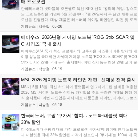
매 프로모션
한국레노버가 넷마블의 오픈월드 액션 RPG 신작 '왕좌의 게임: 킹스로
드' 그랜드론칭을 기념해 5월 26일부터 7월 26일까지 두 달간 제휴 프로
모션을 진행한다. 대상 제품은 레노버의 게이밍 라인업인 리전 및 로크
10세대 및 11세대 전 라인업으로 국내 주요 오픈마켓에 입점한 레노버
게임뉴스 |
백승철
|
05-26
공식 판매처에서 해당 제품을 구매하면 게임 아이템 쿠폰을 받을 수 있
다....
에이수스, 2026년형 게이밍 노트북 'ROG Strix SCAR 및
G 시리즈' 국내 출시
에이수스(ASUS)가 최신 프로세서와 고주사율 디스플레이를 탑재해 게
이밍 성능을 극대화한 차세대 게이밍 노트북 'ROG Strix SCAR' 및 'ROG
Strix G 시리즈'를 국내 공식 출시했다. 이번 신제품은 최신 인텔 코어 울
트라 및 AMD 라이젠 프로세서를 기반으로 설계되어 AAA급 게임부터 e
게임뉴스 |
백승철
|
05-19
스포츠 환경까지 폭넓게 지원하며, 대폭 향상된 시스템 전력과 쿨링 구
조를 통해 게이머에게 흔들림 없는 프레임 방어 및 쾌적한 플레이 환경
MSI, 2026 게이밍 노트북 라인업 재편.. 신제품 전격 출시
을 제공하는 것이 특징이다....
MSI가 5월 18일, 최신 하드웨어 플랫폼과 업그레이드된 설계를 적용한
2026 MSI 게이밍 노트북 신제품 라인업을 주요 온라인 마켓을 통해 정
식 출시했다. 이번 라인업은 자사 대표 제품군을 타이탄, 레이더, 크로스
헤어, 사이보그 등으로 재편한 것이 특징이다. 특히 기존 상위 등급 제품
게임뉴스 |
백승철
|
05-18
에 적용되던 고급 기능과 옵션을 더한 '맥스(MAX)' 버전을 새롭게 선보여
소비자 선택의 폭을 넓혔다....
한국레노버, 쿠팡 '쿠가세' 참여... 노트북·태블릿 최대
33% 할인
한국레노버가 쿠팡의 대표 가전 프로모션 '쿠가세'에 참여해 인기 노트북
과 태블릿을 최대 33% 할인된 가격에 선보인다. '쿠가세'는 100여 개 국