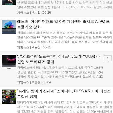
신 인텔 프로세서 기반의 AI PC 라인업을 라이브 단독 혜택과 함께 선보
인다고 밝혔다. 이번 방송에는 테크 크리에이터 에이트가 출연해 프리미
엄 AI 노트북 '요가 슬림 7i 울트라 아우라 에디션'을 비롯한 신제품들을
게임뉴스 |
백승철
|
06-26
소개하며, 제품별 할인 및 적립을 더해 최대 22.6%의 혜택을 제공한다....
레노버, 아이디어패드 및 아이디어센터 출시로 AI PC 포
트폴리오 강화
한국레노버가 최대 인텔 코어 울트라 프로세서 기반의 AI 성능을 갖춘 올
인원 데스크톱 PC 2종과 고주사율 디스플레이를 탑재한 노트북 '아이디
어패드 슬림 3i'를 6월 11일 국내 시장에 정식 출시했다. 이번 신제품 라
인업은 인텔의 최신 프로세서와 향상된 내장 그래픽을 통해 일상적인 업
게임뉴스 |
백승철
|
06-11
무와 멀티태스킹은 물론, 매끄러운 화면 전환이 필요한 캐주얼 게임 플
레이 환경까지 폭넓게 지원하는 것이 특징이다....
975g 초경량 노트북? 한국레노버, 요가(YOGA) 라
1
인업 노트북 대거 공개
한국레노버가 6월 4일, 차세대 고성능 프로세서와 강력한 그래픽
성능을 결합한 프리미엄 AI PC '요가(Yoga)' 신제품 4종을 국내
시장에 공식 출시했다. 이번 라인업은 인텔 코어 울트라 및 AMD
라이젠 AI 프로세서를 기반으로, 엔비디아 지포스 RTX 5070
게임뉴스 |
백승철
|
06-04
GPU와 고성능 냉각 솔루션을 탑재해 고사양 게임과 크리에이티
브 작업에서 탁월한 퍼포먼스를 발휘하는 것이 특징이다. 특히 전
"프레임 방어의 신세계" 엔비디아, DLSS 4.5 레이 리컨스
제품에 퓨어사이트 프로 디스플레이를 적용해 게이머와 크리에
트럭션 공개
이터에게 끊김 없고 몰입감 넘치는 시각 환경을 제공한다....
엔비디아가 6월 2일 아시아 최대 ICT 전시회 컴퓨텍스 2026에서 차세대
지포스 RTX 50 시리즈 하드웨어와 게이밍 그래픽의 품질을 대폭 끌어올
릴 'DLSS 4.5' 기술을 전격 발표했다. 이번 발표는 1440p 해상도에서