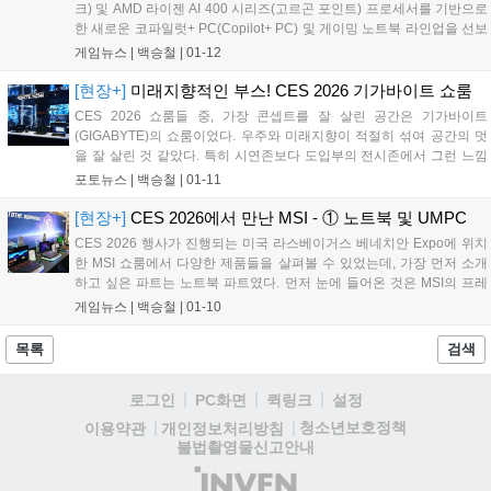
크) 및 AMD 라이젠 AI 400 시리즈(고르곤 포인트) 프로세서를 기반으로
한 새로운 코파일럿+ PC(Copilot+ PC) 및 게이밍 노트북 라인업을 선보
이며 AI PC 시장 공략을 본격화했다. 이번에 공개된 제품군은 프리미엄
게임뉴스 |
백승철
|
01-12
게이밍 노트북 프레데터 헬리오스 네오 16S AI, 니트로 V 16 AI, 니트로
V 16S AI를 비롯해, 슬림&경량 노트북 스위프트 고 16 AI, 메인스트림 노
[현장+]
미래지향적인 부스! CES 2026 기가바이트 쇼룸
트북 아스파이어 14 AI, 아스파이어 16 AI 등으로 구성된다. 에이서는 인
CES 2026 쇼룸들 중, 가장 콘셉트를 잘 살린 공간은 기가바이트
텔과 AMD 양대 AI 플랫폼을 모두 아우르는 포트폴리오를 통해 게이머,
(GIGABYTE)의 쇼룸이었다. 우주와 미래지향이 적절히 섞여 공간의 멋
크리에이터, 학생, 직장인 등 다양한 사용자층의 니즈에 대응한다....
을 잘 살린 것 같았다. 특히 시연존보다 도입부의 전시존에서 그런 느낌
이 많이 났는데, 사방이 거울이라 사진을 찍는 입장에서는 좀 불편했지
포토뉴스 |
백승철
|
01-11
만 주요 신제품을 보여주기 위해 이러한 연출 및 콘셉트로 꾸며냈다는
것이 꽤 인상적이었다....
[현장+]
CES 2026에서 만난 MSI - ① 노트북 및 UMPC
CES 2026 행사가 진행되는 미국 라스베이거스 베네치안 Expo에 위치
한 MSI 쇼룸에서 다양한 제품들을 살펴볼 수 있었는데, 가장 먼저 소개
하고 싶은 파트는 노트북 파트였다. 먼저 눈에 들어온 것은 MSI의 프레
스티지 라인업(Prestige). 다음은 게이밍 라인업의 제품들을 만나볼 수
게임뉴스 |
백승철
|
01-10
있었다....
목록
검색
로그인
PC화면
퀵링크
설정
청소년보호정책
이용약관
개인정보처리방침
불법촬영물신고안내
(주)