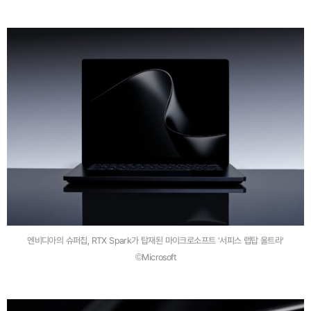
엔비디아의 슈퍼칩, RTX Spark가 탑재된 마이크로소프트 '서피스 랩탑 울트라'
©Microsoft