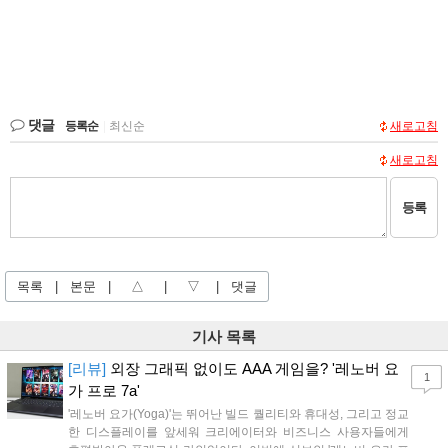
댓글
등록순
|
최신순
새로고침
새로고침
등록
목록
|
본문
|
△
|
▽
|
댓글
기사 목록
[리뷰]
외장 그래픽 없이도 AAA 게임을? '레노버 요
1
가 프로 7a'
'레노버 요가(Yoga)'는 뛰어난 빌드 퀄리티와 휴대성, 그리고 정교
한 디스플레이를 앞세워 크리에이터와 비즈니스 사용자들에게