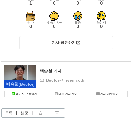
1
0
0
0
씬나
후속기사+
울음
녹는다
0
0
0
0
기사 공유하기
백승철 기자
Bector@inven.co.kr
백승철
(Bector)
페이지 구독하기
다른 기사 보기
기사 제보하기
목록
|
본문
|
△
|
▽