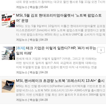
내외 유명 브랜드가 참여하는 대규모 할인 행사로 5월 11일 오전 7시까
지 진행된다. 한국레노버는 이번 행사의 일환으로 오는 5월 9일 오전 7
게임뉴스 |
백승철
|
05-04
시까지 '레노버 브랜드데이'를 운영하며 한층 높은 할인 혜택을 제공한
다....
MSI, 5월 김포 현대프리미엄아울렛서 '노트북 팝업스토
어' 운영
MSI는 오는 5월 9일부터 10일까지 이틀간 현대프리미엄아울렛 김포점
이스트존(EAST Zone)에서 MSI 노트북 팝업스토어를 운영한다고 밝혔
다. 이번 팝업스토어는 MSI의 최신 노트북과 UMPC를 소비자가 직접 체
험할 수 있는 오프라인 행사로, 다양한 체험 프로그램과 현장 이벤트를
게임뉴스 |
백승철
|
04-29
통해 브랜드 경험을 강화하기 위해 마련됐다.현장에서는 최신 인텔 코어
울트라 프로세서를 탑재한 MSI 노트북과 UMPC 등 총 15대의 제품이 전
[취재]
테크 기업은 이렇게 일한다? HP, 'AI가 바꾸는
1
시되며, 취향 및 용도에 따라 각 제품을 직접 체험하고 비교, 경험해 볼
일의 미래'
수 있도록 구성됐다....
전세계 테크 기업은 어떻게 일할까? 가까운, 그리고 먼 미래에는
어떤 방식으로 일하게 될까? AI의 파급력과 편리함에 대해서는
이제 두말할게 없을 정도로 입증이 됐지만 아직 내 미래와는 연결
되지 않은 상태였다. 그러나 오늘 HP가 개최한 'AI가 바꾸는 일의
게임뉴스 |
백승철
|
04-28
미래' 기자 간담회에서 이러한 가닥이 조금 잡힌 것 같아 뭔가 굉
장히 알찬 시간을 보내고 온 것 같은 기분이 들었다. HP는 오늘인
MSI, 팬서레이크 초경량 노트북 '프레스티지 13 AI+' 출시
4월 28일, 서울 청담동에 위치한 앤헤이븐에서 AI PC의 최신 트
MSI는 최신 인텔 팬서레이크(Panther Lake) 아키텍처를 기반으로 한 초
렌드와 글로벌 대기업 HP가 그리는 업무 환경의 미래를 제시했
경량 비즈니스 노트북 'MSI 프레스티지 13 AI+ A3MG-U9'을 출시했다고
다....
밝혔다. 이번 신제품은 인텔 최신 코어 울트라 9 프로세서 386H를 탑재
하여 이전 세대 대비 한층 향상된 성능을 제공한다. 이를 통해 다수의 애
게임뉴스 |
백승철
|
04-28
플리케이션을 동시에 실행하는 멀티태스킹 환경은 물론, 대용량 데이터