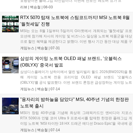
호평받아온 플래그십 라인업이다. 이번에 선보인 '레노버 요가 프
로 7a(Yoga Pro 7a Gen 11, 이하 요가 프로 7a)'는 단순한 작업용
리뷰 |
백승철
|
08-03
크리에이터 노트북에 그치지 않는다. AMD의 차세대 APU인 '라
이젠 AI MAX+ 388(Ryzen AI Max+)'과 '라데온 8060S(Radeon
RTX 5070 탑재 노트북에 스팀코드까지! MSI 노트북 8월
8060S)' 내장 그래픽을 탑재해, 영상 편집 및 3D 렌더링은 물론
'월첫세일' 진행
게이머들의 눈길을 사로잡을 만한 강력한 그래픽 연산 성능을 품
MSI는 오는 8월 1일부터 5일까지 G마켓에서 개최되는 '월첫세일' 프로
었다....
모션에 참가해 자사의 게이밍 및 비즈니스·일상용 노트북 제품군을 대상
으로 할인 혜택을 제공한다고 밝혔다. 이번 행사 기간 동안 대상 제품 구
매 시 8% 선택 쿠폰, 8% 중복 쿠폰, 7% 카드 할인 등의 혜택이 적용된
게임뉴스 |
백승철
|
07-31
다. 게이머를 위한 고성능 라인업부터 학업 및 업무용 노트북까지 대다
수 제품이 포함되어 사용자의 환경에 맞춘 선택이 가능하다....
삼성의 게이밍 노트북 OLED 패널 브랜드, '오블릭스
(OBLYX)' 중국서 발표
삼성디스플레이가 상하이에서 열린 빌리빌리 월드 2026(BW2026)을 통
해 게이밍 노트북 전용 프리미엄 OLED 패널 브랜드 '오블릭스
(OBLYX)'를 공식 발표했다. 이번 브랜드 론칭은 급성장하는 게이밍 노트
북 시장 내 지배력을 강화하기 위한 전략으로, 향후 주요 PC 제조사의 고
게임뉴스 |
백승철
|
07-14
성능 노트북에 탑재되어 화질 기준을 제시할 전망이다. 특히 오블릭스는
단순한 부품 공급을 넘어 엔비디아의 지싱크, 인텔 에보나 돌비 비전처
"용자리의 밤하늘을 담았다" MSI, 40주년 기념의 한정판
럼 소비자가 믿고 선택할 수 있는 독자적인 고품질 게이밍 디스플레이
노트북 출시
인증 마크로 자리 잡는 것을 목표로 하고 있다....
MSI가 창립 40주년을 기념해 최상위 그래픽카드인 엔비디아 지포스
RTX 5090과 인텔 코어 Ultra 9 프로세서를 탑재한 한정판 플래그십 게
이밍 노트북 'MSI 타이탄 18 HX 드래곤 에디션 Draco Epic'을 국내에 공
식 출시했다. 이번 신제품은 북쪽 밤하늘의 용자리에서 영감을 얻은 독
게임뉴스 |
백승철
|
07-14