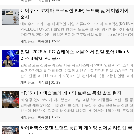
Qira)'의 첫 출시를 필두로 구성돼 개인용 컴퓨팅이 단순한 도구를 넘어
사용자 및 환경에 지능적으로 적응하는 시스템으로 진화하고 있음을 시
에이수스, 코지마 프로덕션(KJP) 노트북 및 게이밍기어
사한다....
출시
에이수스 코리아는 세계적인 게임 스튜디오 '코지마 프로덕션(KOJIMA
PRODUCTIONS)'과 협업한 한정판 노트북 및 게이밍기어를 국내 출시
한다고 밝혔다. 이번 협업은 코지마 프로덕션의 상징 'Ludens(루덴스)'에
서 영감을 받아 ROG의 도전 정신을 담은 메시지 'For Ludens Who
게임뉴스 |
백승철
|
02-24
Dare'를 제품 전반에 반영한 것이 특징이다. 신제품 ROG 플로우 Z13-
KJP는 코지마 프로덕션 디자인을 담은 한정판 스페셜 에디션으로 전설
인텔, '2026 AI PC 쇼케이스 서울'에서 인텔 코어 Ultra 시
적인 아티스트 신카와 요지의 컨셉 아트 기반 디자인 요소를 제품 디테
리즈 3 탑재 PC 공개
일에 적용해 협업 아이덴티티를 강화했다. 또한 전용 케이스와 커스텀
인텔은 오늘 삼성동 웨스틴 서울 파르나스에서 '2026 인텔 AI PC 쇼케이
패키징, 맞춤형 전원 어댑터, Armoury Crate 전용 테마 등 스페셜 에디션
스 기자간담회'를 개최하고, 인텔의 최신 AI PC 전략과 인텔 18A 공정 기
만의 구성을 제공해 소장 가치를 높였다....
반의 인텔 코어 Ultra 시리즈 3(코드명: 팬서레이크)을 포함한 인텔 코어
Ultra 시리즈 프로세서를 탑재한 최신 AI PC 제품들을 한자리에서 소개
게임뉴스 |
백승철
|
01-28
했다. 신제품 발표를 맡은 조쉬 뉴먼(Josh Newman) 인텔 컨슈머 PC 부
문 총괄은 인텔 18A 공정 기반 첫 플래그십 제품인 인텔 코어 Ultra 시리
HP, '하이퍼엑스'로의 게이밍 브랜드 통합 발표 현장
즈 3이 선도적인 공정을 통해 폭넓고 다양한 제품 라인업과 신뢰할 수 있
뭐 엄청 있어 보이게 얘기했는데, 그냥 책상 위에 제품들의 브랜드를 통
는 애플리케이션 범용성을 제공한다고 강조했다....
일하면 예쁘잖아요. 어쨌건 이를 실천에 옮길 수 있는 브랜드는 정말 잘
없는데, HP가 이 갈증을 해소하려 나섰다. HP에서는 1월 22일, 프릭업
스튜디오에서 개최한 기자 간담회를 통해 자사의 게이밍 브랜드 통합과
게임뉴스 |
백승철
|
01-22
함께 올해의 신제품을 공개했다....
하이퍼엑스·오멘 브랜드 통합과 게이밍 신제품 라인업 국