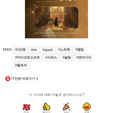
TAGS:
#it인벤
#노트북
#랩탑
#rtx
#spark
#마이크로소프트
#서피스
#슬림
#엔비디아
#울트라
IT인벤 바로가기
이 기사에 대해 어떻게 생각하시나요?
만점
좋아요
파티
웃음