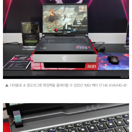
▲ 디아블로 4: 증오의그릇 확장팩을 플레이할 수 있었던 'MSI 벡터 17 HX A14VHG-i9'