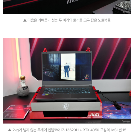
▲ 다음은 가벼움과 성능 두 마리의 토끼를 모두 잡은 노트북들!
▲ 2kg가 넘지 않는 무게에 인텔코어 i7-13620H + RTX 4050 구성의 'MSI 씬 15