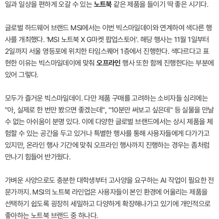
일과 일상을 편하게 오갈 수 있는
노트북
같은 제품을 들이기 딱 좋은 시기다.
글로벌 하드웨어 브랜드 MSI에서는 이번 빅스마일데이와 연계하여 색다른 행
사를 개최했다. 'MSI 노트북 X G마켓 팝업스토어'. 해당 행사는 11월 1일부터
2일까지 서울 영등포에 위치한 타임스퀘어 1층에서 진행한다. 색다르다고 표
현한 이유는 빅스마일데이에 맞춰
오프라인
행사 또한 함께 진행한다는 부분에
있어 그렇다.
모두가 즐거운 빅스마일데이. 다만 제품 구매를 고려하는 소비자들 심리에는
"아, 실제로 한 번만 봤으면 좋겠는데", "10분만 써보고 싶은데" 등 실물을 만날
수 없는 아쉬움이 분명 있다. 이에 다양한 글로벌 브랜드에서는 상시 제품을 체
험할 수 있는 공간을 두고 있거나 특별한 행사를 통해 사용자들에게 다가가고
있지만, 온라인 행사 기간에 맞춰 오프라인 행사까지 진행하는 경우는 좀처럼
만나기 힘들어 반가웠다.
가벼운 사양으로도 충분한 대학생부터 고사양을 요구하는 AI 작업이 필요한 전
문가까지. MSI의 노트북 라인업은 사용자들이 본인 환경에 어울리는 제품을
선택하기 쉽도록 굉장히 세밀하고 다양하게 확장해나가고 있기에 개인적으로
좋아하는 노트북 브랜드 중 하나다.