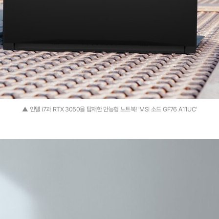
▲ 인텔 i7과 RTX 3050을 탑재한 만능형 노트북! 'MSI 소드 GF76 A11UC'