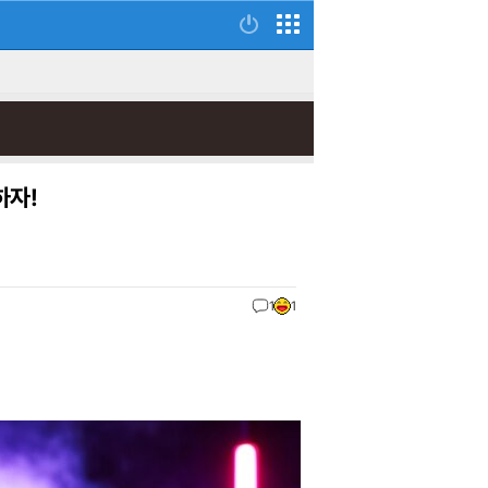
하자!
1
1