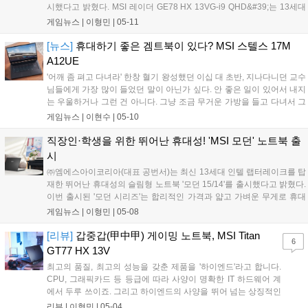
시했다고 밝혔다. MSI 레이더 GE78 HX 13VG-i9 QHD&#39;는 13세대
인텔 코어 i9-13950HX 프로세서 및 DLSS 3·TGP 140W를 지원하는
게임뉴스 |
이형민
|
05-11
RTX 4070 그래픽을 탑재했다. 고사양...
[뉴스]
휴대하기 좋은 겜트북이 있다? MSI 스텔스 17M
A12UE
'어깨 좀 펴고 다녀라' 한창 혈기 왕성했던 이십 대 초반, 지나다니던 교수
님들에게 가장 많이 들었던 말이 아닌가 싶다. 안 좋은 일이 있어서 내지
는 우울하거나 그런 건 아니다. 그냥 조금 무거운 가방을 들고 다녀서 그
랬을 뿐. 결정적인 이유를 묻는다면 두껍고 자리 차지하는 전공 서적은
게임뉴스 |
이현수
|
05-10
강의실에 두고 다닌 지 오래고, 다름 아닌 게이밍 노트북이다. 대략 3...
직장인·학생을 위한 뛰어난 휴대성! 'MSI 모던' 노트북 출
시
㈜엠에스아이코리아(대표 공번서)는 최신 13세대 인텔 랩터레이크를 탑
재한 뛰어난 휴대성의 슬림형 노트북 '모던 15/14'를 출시했다고 밝혔다.
이번 출시된 '모던 시리즈'는 합리적인 가격과 얇고 가벼운 무게로 휴대
에 특화된 사무용 노트북이다. 무광 마감이 적용된 슬림한 바디는 1kg대
게임뉴스 |
이형민
|
05-08
의 초경량을 자랑하며, 야외에서도 배터리 걱정이 없는 PD 고속 충전...
[리뷰]
갑중갑(甲中甲) 게이밍 노트북, MSI Titan
6
GT77 HX 13V
최고의 품질, 최고의 성능을 갖춘 제품을 '하이엔드'라고 합니다.
CPU, 그래픽카드 등 등급에 따라 사양이 명확한 IT 하드웨어 계
에서 두루 쓰이죠. 그리고 하이엔드의 사양을 뛰어 넘는 상징적인
제품은 '플래그십'이라고도 불립니다. 쉬운 말로 BoB(Best of
리뷰 |
이형민
|
05-04