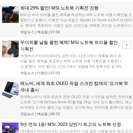
업까지 수행하기 위한 노트북은 가장 우선순위로 챙겨야 할 필수품이다.
비즈니스 노...
최대 29% 할인! MSI 노트북 기획전 진행
MSI 는 최대 트리플 할인 혜택을 제공하는 MSI 노트북 여름 기획전을 진
행한다고 밝혔다. 기획전 대상 제품인 Stealth 16 Studio A13VF-i9 QHD
는 휴대에 특화되어 가볍고 얇은 디자인을 채택한 게이밍 노트북이다.
최대 인텔 코어 i9-13900H 및 엔비디아 스튜디오를 지원하는 RTX
게임뉴스 |
백승철
|
07-06
4060, QHD 240Hz 고주사율 패널을 탑재하여 탁월한 게임 성능과 생생
하고 부드러운 화면을 구현한다....
무더위를 날릴 쿨한 혜택! MSI 노트북 트리플 할인
1
기획전
㈜엠에스아이코리아(대표 공번서)는 11번가에서 제품별 최대 트
리플 할인 혜택을 제공하는 MSI 노트북 여름 기획전을 진행한다
고 밝혔다. 이번 행사는 11번가에서 제품별 5% 중복쿠폰 및 8%
즉시할인, 5% 카드할인 등 최대 트리플 할인 혜택을 제공한다. 여
게임뉴스 |
이형민
|
07-03
기에 인기 모델에 따라 5·4·3만원 장바구니 쿠폰을 추가로 증정하
여, 합리적인 가격에 고성능 노트...
레노버, 세계 최초 OLED 듀얼 스크린 탑재의 '요가북 9i'
국내 출시
한국레노버가 세계 최초로 전면 OLED 듀얼 스크린을 탑재한 컨버터블
노트북 '요가북 9i(Yoga Book 9i)'를 6월 28일 국내 정식 출시했다. 레노
버 8세대 요가의 플래그십 모델인 요가북 9i는 컨버터블 폼팩터의 장점
을 극대화하는 '멀티모드+' 기능을 탑재해 멀티태스킹 생산성을 높인 제
게임뉴스 |
백승철
|
06-28
품이다. ▲북 모드, ▲디스플레이 모드, ▲텐트 모드, ▲태블릿 모드 등
사용자의 환경에 맞는 다양한 형태와 폴리오 스탠드, 키보드 및 디지털
9년 연속 1등! MSI, 2023 상반기 최고의 노트북 선정
펜 3 등 액세서리를 이용해 크리에이티브, 게이밍 및 학습 등 여러 작업
(주)엠에스아이코리아는 소비자로부터 가장 많은 사랑을 받은 최고 인기