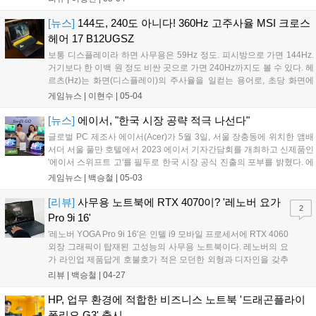
Best), 한글로는 갑중갑(甲中甲)이 되겠습니다. 1위부터 제품 성
능 순위를 나열 한다는...
[뉴스]
144도, 240도 아니다! 360Hz 고주사율 MSI 크로스
헤어 17 B12UGSZ
보통 디스플레이라 하면 사무용은 59Hz 정도. 피시방으로 가면 144Hz.
거기보다 한 이백 원 정도 비싼 곳으로 가면 240Hz까지도 볼 수 있다. 헤
르츠(Hz)는 화면(디스플레이)의 주사율을 일컫는 용어로, 초당 화면에
갱신되는 횟수다. 쉽게 말해 60Hz는 초당 화면을 60번 갱신한다는 얘기
게임뉴스 |
이현수
|
05-04
고 144Hz는 144번을 갱신한다는 것. 그럼 다음으로 드...
[뉴스]
에이서, "한국 시장 공략 적극 나선다"
글로벌 PC 제조사 에이서(Acer)가 5월 3일, 서울 장충동에 위치한 앰배
서더 서울 풀만 호텔에서 2023 에이서 기자간담회를 개최하고 신제품인
'에이서 스위프트 고'를 필두로 한국 시장 공식 진출의 포부를 밝혔다. 에
이서는 최근 30대 신세대 리더인 웨인 니엔(Wayne Nien)을 한국법인 신
게임뉴스 |
백승철
|
05-03
임 대표로 선임하고, MZ세대 소비자들과 소통하고 깊이 공감하는 새로
운 에이서의 이미지를 통해 한국 사업을 혁신적으로 이끌어 나간다는 계
[리뷰]
사무용 노트북에 RTX 4070이? '레노버 요가
2
획을 밝혔다. 웨인 대표는 "글로벌 Top5 PC 브랜드로서 쌓아온 본사의
Pro 9i 16'
경험과 투자, 자원을 활용하고, 국내 파트너와 긴밀한 협력으로 3년 이내
'레노버 YOGA Pro 9i 16'은 인텔 i9 모바일 프로세서에 RTX 4060
국내 외산 브랜드 Top3에 진입하겠다"라며 힘찬 포부와 의지를 내비쳤
외장 그래픽이 탑재된 고성능의 사무용 노트북이다. 레노버의 요
다....
가 라인업 제품답게 호불호가 적은 모던한 외형과 디자인을 갖추
고 있으며 16인치의 거대한 화면을 통해 물리적인 확장성도 챙긴
리뷰 |
백승철
|
04-27
노트북이다. 인텔에서 제시한 사무용 노트북 표준으로, 인텔 Evo
인증 제품의 주요 특징은 인텔 최신 13세대 프로세서 탑재, FHD
HP, 업무 환경에 적합한 비즈니스 노트북 '드래곤플라이
상태로 최대 9시간 지속 가능하고 30분 고속 충전으로 4시간 이
폴리오 G3' 출시