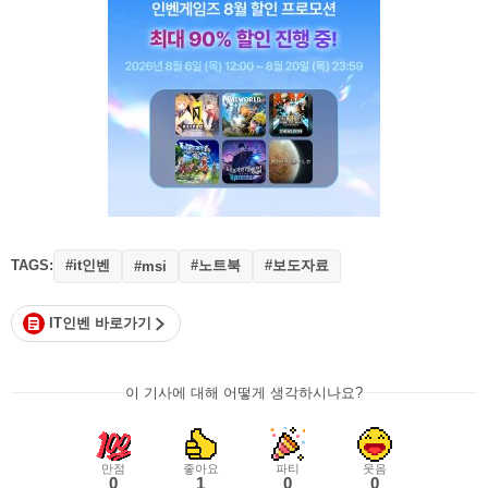
TAGS:
#it인벤
#노트북
#보도자료
#msi
IT인벤 바로가기
이 기사에 대해 어떻게 생각하시나요?
만점
좋아요
파티
웃음
0
1
0
0