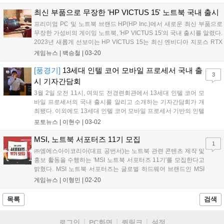
게이밍 노트북이 그 주인공이다. 최대 인텔 코어 i9-13900HX CPU와 엔
비디아 지포스 RTX 4070 모바일 GPU를 기반으로 하는 고사양의 게이
최신 부품으로 무장한 'HP VICTUS 15' 노트북 국내 출시
밍 노트북이다. 해당 구성까지는 여태 취급하고 있던 HP OMEN 라인업
프리미엄 PC 및 노트북 브랜드 HP(HP Inc.)에서 새로운 최신 부품으로
과 동일하지만 트랜센트 라인업은 분야 최고 수준의 디스플레이 사양을
무장한 가성비의 게이밍 노트북, 'HP VICTUS 15'의 국내 출시를 알렸다.
제공한다....
2023년 새롭게 선보이는 HP VICTUS 15는 최신 엔비디아 지포스 RTX
40 시리즈와 13세대 인텔 코어 프로세서 i7-13700H 혹은 i5-13500H 탑
게임뉴스 |
백승철
|
03-20
재로 쾌적한 게임뿐만 아니라 고사양의 작업도 가능할 수준의 환경을 제
공한다....
[풍경기]
13세대 인텔 코어 모바일 프로세서 국내 출
3
시 기자간담회
3월 2일 오전 11시, 여의도 전경련회관에서 13세대 인텔 코어 모
바일 프로세서의 국내 출시를 알리고 소개하는 기자간담회가 개
최됐다. 이외에도 13세대 인텔 코어 모바일 프로세서 기반의 인텔
이보(Evo) 프로그램 사양 업데이트를 공개했다. 행사에는 출시 발
포토뉴스 |
이현수
|
03-02
표를 직접 전하는 인텔코리아 최원혁 상무가 함께했으며, 현장에
는 미디어 기자와 인플루언서, 국내...
MSI, 노트북 서포터즈 11기 모집
1
㈜엠에스아이코리아(대표 공번서)는 노트북 관련 콘텐츠 제작 및
홍보 활동을 수행하는 'MSI 노트북 서포터즈 11기'를 모집한다고
밝혔다. MSI 노트북 서포터즈는 글로벌 하드웨어 브랜드인 MSI
가 6년째 진행하고 있는 대외활동 프로그램이다. 이번 서포터즈
게임뉴스 |
이형민
|
02-20
11기 모집 기간은 3월 8일(수)까지 진행되며, 온라인 마케팅과 IT
및 MSI에 노트북에 관심을...
목록
검색
로그인
PC화면
퀵링크
설정