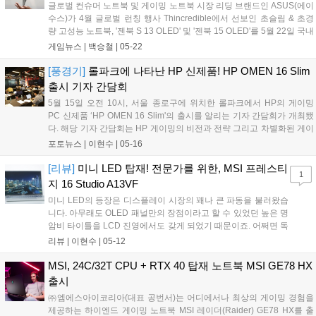
글로벌 컨슈머 노트북 및 게이밍 노트북 시장 리딩 브랜드인 ASUS(에이
수스)가 4월 글로벌 런칭 행사 Thincredible에서 선보인 초슬림 & 초경
량 고성능 노트북, '젠북 S 13 OLED' 및 '젠북 15 OLED'를 5월 22일 국내
공식 출시했다. 젠북 S 13 OLED는 10.9mm의 초슬림한 두께와 1kg의
게임뉴스 |
백승철
|
05-22
초경량 무게로 전 세계에 출시된 13인치 OLED 노트북 중 가장 얇은 두
께를 자랑하는 제품이다....
[풍경기]
롤파크에 나타난 HP 신제품! HP OMEN 16 Slim
출시 기자 간담회
5월 15일 오전 10시, 서울 종로구에 위치한 롤파크에서 HP의 게이밍
PC 신제품 ‘HP OMEN 16 Slim'의 출시를 알리는 기자 간담회가 개최됐
다. 해당 기자 간담회는 HP 게이밍의 비전과 전략 그리고 차별화된 게이
밍 서비스에 관련된 내용을 알리고 HP의 자사 하이엔드 게이밍 기어 브
포토뉴스 |
이현수
|
05-16
랜드인 하이퍼엑스의 주요 제품 라인업을 소개했다. 간담회는 서울...
[리뷰]
미니 LED 탑재! 전문가를 위한, MSI 프레스티
1
지 16 Studio A13VF
미니 LED의 등장은 디스플레이 시장의 꽤나 큰 파동을 불러왔습
니다. 아무래도 OLED 패널만의 장점이라고 할 수 있었던 높은 명
암비 타이틀을 LCD 진영에서도 갖게 되었기 때문이죠. 어쩌면 독
보적이라고 할 수 있었던 성능이었는데, 이젠 OLED 패널의 장점
리뷰 |
이현수
|
05-12
보단 단점이 부각되는 상황이 되어버렸습니다. 디스플레이 시장
에 혜성처럼 등장한 미니 LED, 이름만...
MSI, 24C/32T CPU + RTX 40 탑재 노트북 MSI GE78 HX
출시
㈜엠에스아이코리아(대표 공번서)는 어디에서나 최상의 게이밍 경험을
제공하는 하이엔드 게이밍 노트북 MSI 레이더(Raider) GE78 HX를 출