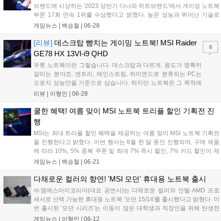
에서 사용할 수 있다....
브랜드에 시상하는 '2023 상반기 다나와 히트브랜드'에서 게이밍 노트북
부문 17회 연속 1위를 수상했다고 밝혔다. 높은 성능과 뛰어난 기술로
많은 소비자들의 사랑을 받아온 MSI는 가격 비교 사이트 다나와에서 주
게임뉴스 |
백승철
|
06-28
최한 2023년 상반기 히트브랜드 게이밍 노트북 부문에서 매출, 판매량,
고객 상품만족도, 전문가 평가 등 종합 평가를 바탕으로 소비자에게 가
[리뷰]
데스크탑 뺨치는 게이밍 노트북! MSI Raider
6
장 사랑받는 브랜드로 선정되었다....
GE78 HX 13VI-i9 QHD
무릇 노트북이란 그렇습니다. 데스크탑과 다르게, 용도가 명확히
갈리는 분야죠. 엔트리, 메인스트림, 하이엔드로 분류되는 PC는
오로지 성능만을 기준으로 삼습니다. 하지만 노트북은 그 목적에
맞게 휴대성을 강조하기 때문에 성능과 무게의 사이 타협선을 찾
리뷰 |
이형민
|
06-28
아야 합니다. 노트북 성능이 뛰어나다고 해서 모든 것이 능사만은
아닙니다. 최상위 부품들을 여러개 넣으면,...
쿨한 혜택! 여름 맞이 MSI 노트북 트리플 할인 기획전 진
행
MSI는 최대 트리플 할인 혜택을 제공하는 여름 맞이 MSI 노트북 기획전
을 진행한다고 밝혔다. 이번 행사는 6월 한 달 동안 진행되며, 구매 제품
에 따라 10%, 5% 중복 쿠폰 및 최대 7% 즉시 할인, 7% 카드 할인이 제
공된다. 제품별 백팩 및 마우스, 헤드셋 등을 기본 지원하며 합리적인 가
게임뉴스 |
백승철
|
06-21
격에 최신 인텔 프로세서와 RTX 40 그래픽이 탑재된 노트북 구매가 가
능하다. 자세한 사항은 각 상품 페이지를 통해 확인할 수 있다....
다채로운 컬러의 향연! 'MSI 모던' 휴대용 노트북 출시
㈜엠에스아이코리아(대표 공번서)는 다채로운 컬러와 인텔·AMD 프로
세서로 선택 가능한 휴대용 노트북 '모던 15/14'를 출시했다고 밝혔다. 이
번 출시된 '모던 시리즈'는 이동이 많은 대학생과 직장인을 위해 탄생한
얇고 가벼운 15/14인치 비즈니스 노트북이다. 깔끔하고 차분한 '클래식
게임뉴스 |
이형민
|
06-12