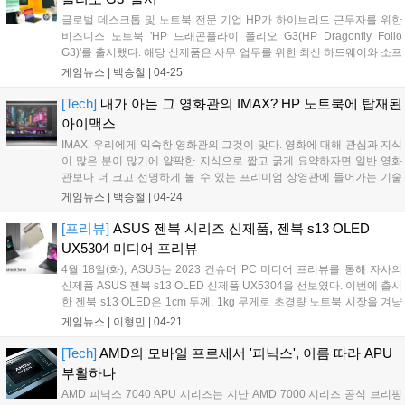
상 배터리 지속 가능, 인텔 와이파이 6E 기능 지원 및 썬더볼트 4
글로벌 데스크톱 및 노트북 전문 기업 HP가 하이브리드 근무자를 위한
탑재, 다중 연결 장치 환경을 가능케하는 인텔 유니슨 기능 탑재
비즈니스 노트북 'HP 드래곤플라이 폴리오 G3(HP Dragonfly Folio
및 그 외 회의 등의 비즈니스 툴과의 호환성이 있다....
G3)'를 출시했다. 해당 신제품은 사무 업무를 위한 최신 하드웨어와 소프
트웨어 솔루션을 집약해, 엔데믹 시대의 하이브리드 업무 환경에 최적화
게임뉴스 |
백승철
|
04-25
된 생산성과 보안, 그리고 고성능을 제공하는 제품이다. HP 드래곤플라
이 폴리오 G3는 가죽 느낌을 재연한 폴리우레탄 재질로 제작돼 세련된
[Tech]
내가 아는 그 영화관의 IMAX? HP 노트북에 탑재된
디자인뿐만 아니라 생활 스크래치에 강한 내구성을 갖추고 있다. 이에
아이맥스
비즈니스 리더를 포함한 외근이 많은 직종, 하이브리드 근무자 등 다양
IMAX. 우리에게 익숙한 영화관의 그것이 맞다. 영화에 대해 관심과 지식
한 장소에서 여러 업무를 수행해야 하는 사용자들에게 특히 유용하다....
이 많은 분이 많기에 얄팍한 지식으로 짧고 굵게 요약하자면 일반 영화
관보다 더 크고 선명하게 볼 수 있는 프리미엄 상영관에 들어가는 기술
을 칭하고 있다. 일반 상영관과 IMAX 상영관의 스크린이 다르듯이, HP
게임뉴스 |
백승철
|
04-24
엔비 x360 15 또한 일반 노트북과 다른, IMAX 콘텐츠에 최적화된 화면
비를 제공한다는 것이 특징이다. DTS:X 공간 오디오는 더 말할 것 없
[프리뷰]
ASUS 젠북 시리즈 신제품, 젠북 s13 OLED
고....
UX5304 미디어 프리뷰
4월 18일(화), ASUS는 2023 컨슈머 PC 미디어 프리뷰를 통해 자사의
신제품 ASUS 젠북 s13 OLED 신제품 UX5304을 선보였다. 이번에 출시
한 젠북 s13 OLED은 1cm 두께, 1kg 무게로 초경량 노트북 시장을 겨냥
하는 제품이다. 플라스틱을 사용하지 않은 견고한 메탈 프레임과 알루미
게임뉴스 |
이형민
|
04-21
늄 소재를 사용했음에도 스마트폰보다 얇으며, 1...
[Tech]
AMD의 모바일 프로세서 '피닉스', 이름 따라 APU
부활하나
AMD 피닉스 7040 APU 시리즈는 지난 AMD 7000 시리즈 공식 브리핑