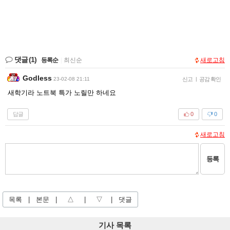
댓글
(1)
등록순
|
최신순
새로고침
Godless
23-02-08 21:11
신고
|
공감 확인
새학기라 노트북 특가 노릴만 하네요
답글
0
0
새로고침
등록
목록
|
본문
|
△
|
▽
|
댓글
기사 목록