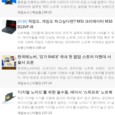
활동을 진행하는 MSI 노트북 서포터즈 12기의 모집 소식을 알렸다. 지난
없다....
2018년에 발족한 'MSI 노트북 서포터즈'는 글로벌 하드웨어 브랜드인
MSI가 운영하는 IT업계의 대표적인 대외활동 프로그램이다. IT 및 MSI
게임뉴스 |
백승철
|
08-22
노트북에 관심을 갖고 있는 사람이라면 누구나 지원이 가능하며, 2023
년 9월 13일(수)부터 2024년 3월 중순까지 약 6개월간 온라인 콘텐츠 제
[리뷰]
작업도, 게임도 하고싶다면? MSI 크리에이터 M16
작, 노트북 사용 후기 등의 다양한 홍보 활동을 하게 된다....
B13VF-i9
노트북을 고민할 때 용도에 따라 크게 두 갈래의 제품으로 나눠볼 수 있
다. 게이머들을 위한 고성능 게이밍 노트북 그리고 쾌적한 작업 혹은 무
거운 그래픽 작업도 거뜬히 해내는 크리에이터 노트북. 이외에도 일반적
으로 소비자들에게 선보이는 컨슈머 노트북, 간단한 작업을 처리하는 비
리뷰 |
이현수
|
08-14
즈니스 노트북까지도 그 종류는 용도에 따라 다양하다. 필자도 처음 노
트북을 선택할...
한국레노버, ‘요가 8세대’ 국내 첫 팝업 스토어 더현대 서
울서 오픈
한국레노버(대표 신규식)가 레노버 프리미엄 노트북 브랜드 ‘요가
(Yoga)’ 8세대 출시를 기념해 ‘더현대 서울’ 5층에 팝업 스토어를 운영한
다. 국내 최초로 오프라인에서 직접 요가 8세대 제품을 체험할 수 있는
기회다. 오는 30일까지 마이크로소프트와의 협업을 통해 운영되는 이번
게임뉴스 |
이형민
|
07-14
팝업 스토어에서는 요가 8세대 4종 제품을 전시한다. 플래그십 모델인
컨버...
‘디지털 노마드’를 위한 필수품, 에이서 ‘스위프트’ 노트북
최근 디지털 기기를 이용해 공간의 제약을 받지 않고 원하는 공간에서
여가시간을 즐기며 자유롭게 일하는 ‘디지털 노마드’가 증가하며, 이 같
은 트렌드를 반영해 ‘디지털 노마드 비자’를 도입하는 국가가 늘고 있다.
본격적인 휴가철을 맞아 디지털 노마드를 꿈꾼다면 메일링부터 사무작
게임뉴스 |
이형민
|
07-13