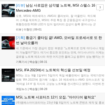
[리뷰]
남심 사로잡은 삼각별 노트북, MSI 스텔스 16
3
Mercedes-AMG
오호, MSI와 메르세데스 AMG의 콜라보라, 잘 어울린다. 하드웨
어 스펙을 제외하고, MSI의 주된 특징 중 군용등급의 내구성이나
휘황찬란한 RGB LED가 있어 밀리터리 감성이 듬뿍 묻어나는 군
용 브랜드나 화려한 조명 브랜드를 생각했 건만. 오히려 이쪽이
리뷰 |
이형민
|
09-01
더 낫다. 두 브랜드의 공통 가치관이자 키워드인 프리미엄, 장인
정신, 기술 세 가지를 공유하는 느낌이랄까....
[기획]
황금기 쿨타임 끝! AMD, 모바일 프로세서로 또 한
번 날아오를까
내 기준에서 가장 관심이 컸던 부분은 "노트북으로 언제 어디서나 게임
이 가능할까?"였다. 여기서 중요한 포인트는 언제, 어디서나이다. 이제는
글로벌 노트북 제조사라 하면 어지간한 플래그십 컴퓨터 성능 뺨치는 수
준의 제품들은 한두 개씩 갖고 있는 세상이지만, 제아무리 가벼워도 2kg
기획기사 |
백승철
|
08-31
정도 넘어가는 노트북으로 어디서나 들고 다니며 게임을 즐기긴 어렵기
때문이다. 컴퓨터와 다르게 노트북은 생각해야 할 것들이 많다. 휴대용
MSI, IFA 2023에서 노트북의 혁신을 선보일 예정
컴퓨터, 말 그대로 들고 다닐 수 있을 수준의 부담 없는 무게와 두께도 스
MSI는 오는 9월 1일부터 5일까지 독일 베를린에서 열리는 국제가전박
펙인 분야다. 일반적으로 다른 분야에는 모든 면에서 완벽한 상위 호환
람회 'IFA 2023'에 참가해 '스텔스 16 메르세데스-AMG 모터스포츠' 및
의 제품이 존재하는 편이지만, 노트북 시장에는 그런 게 잘 없다. 흑백으
'커머셜 14 H' 등 자사의 고성능 노트북을 전시한다고 밝혔다. 이번에 전
로 구분하면 성능은 비교적 아쉽지만 휴대성이 좋거나, AAA 급 게임을
시되는 '스텔스 16 메르세데스-AMG 모터스포츠'는 MSI와 메르세데스-
게임뉴스 |
백승철
|
08-28
즐길 수 있을 정도로 사양이 빵빵하지만 어디에나 들고 다니긴 다소 부
AMG의 협업으로 탄생한 프리미엄 게이밍 노트북이다. 최신 13세대 인
담스러운 무게를 자랑하는 제품뿐이다. 혹은 그 밸런스를 정말 조화롭게
텔 코어 i9 프로세서와 엔비디아 지포스 RTX 4070 그래픽, 4K OLED 패
MSI, 노트북 서포터즈 12기 모집. "아이디어 펼쳐요"
이루었거나. 아무리 가격이 비싸도 어떤 자리에나 들고 갈 정도로 가볍
널, 99.9Whr 대용량 배터리 등 고성능을 자랑한다....
(주)엠에스아이코리아는 23년 9월 6일까지 노트북 콘텐츠 제작 및 홍보
고, 누구나 만족을 느낄 만큼의 빵빵한 성능을 자랑하는 노트북은 아직