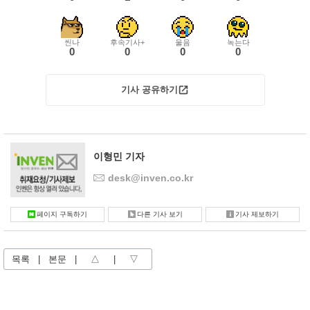
씬나
후속기사+
울음
녹는다
0
0
0
0
기사 공유하기
이형민 기자
desk@inven.co.kr
페이지 구독하기
다른 기사 보기
기사 제보하기
목록
|
본문
|
△
|
▽