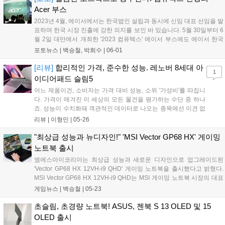
Acer 부스
2023년 4월, 에이서에서는 한국법인 설립과 동시에 신임 대표 선임을 발
표하며 한국 시장 진출에 강한 의지를 보인 바 있습니다. 5월 30일부터 6
월 2일 대만에서 개최한 '2023 컴퓨텍스' 에이서 부스에도 에이서 한국
법인의 웨인 니엔(Wayne Nien) 대표를 만날 수 있었는데요. 덕분에 에
포토뉴스 |
백승철, 박희수
|
06-01
이서 부스 투어를 편하게 할 수 있었습니다. 합리적인 가격정책과 호불
호가 없는 무난한 디자인을 고수하며 많은 이들로부터 사랑을 받고 있는
[리뷰]
합리적인 가격, 준수한 성능. 레노버 8세대 아
1
에이서의 노트북들을 한눈에 볼 수 있었던 2023 컴퓨텍스의 에이서 부
이디어패드 슬림5
스 현장을 사진으로 담아봤습니다....
어느 제품이건, 소비자는 가격 대비 성능, 소위 '가성비'를 따집니
다. 가격이 매겨진 이 세상의 모든 물건을 평가하는 수단 중 하나
죠. 성능이 수치화돼 객관적인 데이터로 나오는 종목에선 이견 없
이 모두 적용이 됩니다. 우리가 실생활에 사용하는 전자기기에
리뷰 |
이형민
|
05-26
"가성비가 좋다, 나쁘다"라는 꼬리표가 붙듯이요. 가격이 높은 제
품은 성능 또한 높습니다. 그 말은 반...
"최상급 성능과 뉴디자인!" 'MSI Vector GP68 HX' 게이밍
노트북 출시
엠에스아이코리아는 최상급 성능과 새로운 디자인으로 업그레이드된
'Vector GP68 HX 12VH-i9 QHD' 게이밍 노트북을 출시했다고 밝혔다.
MSI Vector GP68 HX 12VH-i9 QHD는 MSI 게이밍 노트북 시장의 대표
주자인 GP 시리즈의 명성을 잇는 신제품이다. 코스모스 그레이 컬러의
게임뉴스 |
백승철
|
05-23
메탈 바디와 내구성이 강화된 네불라 블루 힌지, 넓은 면적의 스타일리
시한 통풍구로 이전 세대 대비 견고하고 입체적인 디자인을 갖췄다....
초슬림, 초경량 노트북! ASUS, 젠북 S 13 OLED 및 15
OLED 출시