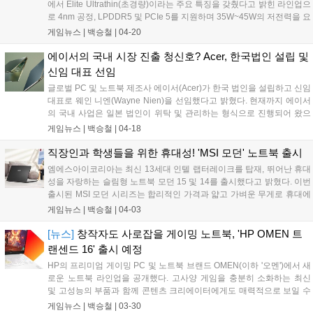
에서 Elite Ultrathin(초경량)이라는 주요 특징을 갖췄다고 밝힌 라인업으
로 4nm 공정, LPDDR5 및 PCIe 5를 지원하며 35W~45W의 저전력을 요
구하는 등 초경량 노트북을 고려하고 있는 대부분의 게이머들이 갈망하
게임뉴스 |
백승철
|
04-20
는 요소들을 집약한 프로세서다. 내장 그래픽은 Radeon 780M RDNA 3
이 탑재될 예정으로 앞서 언급한 바와 같이 GTX 1650 수준의 그래픽 성
에이서의 국내 시장 진출 청신호? Acer, 한국법인 설립 및
능을 제공할 예정이다. 경량 노트북 + 외장 그래픽의 성능은 현세대 기준
신임 대표 선임
으로 이미 추월한 라이젠의 APU가 다시 한번 큰 도약을 계획하고 있다.
글로벌 PC 및 노트북 제조사 에이서(Acer)가 한국 법인을 설립하고 신임
수년 전, 라이젠 2200G가 일으킨 그 열풍만큼 뜨겁고 거대할 수 있을까.
대표로 웨인 니엔(Wayne Nien)을 선임했다고 밝혔다. 현재까지 에이서
곧 다가올 초경량 노트북 시장의 격동, 그리고 더 나아가 가성비의 데스
의 국내 사업은 일본 법인이 위탁 및 관리하는 형식으로 진행되어 왔으
크톱 시장의 귀추가 주목된다....
나, 이번 국내 법인 설립을 통해 한국 시장과 고객의 요구사항을 보다 신
게임뉴스 |
백승철
|
04-18
속하고 정확하게 파악하여 국내시장에 최적화된 맞춤형 전략으로 시장
점유율을 높일 것으로 기대된다....
직장인과 학생들을 위한 휴대성! 'MSI 모던' 노트북 출시
엠에스아이코리아는 최신 13세대 인텔 랩터레이크를 탑재, 뛰어난 휴대
성을 자랑하는 슬림형 노트북 모던 15 및 14를 출시했다고 밝혔다. 이번
출시된 MSI 모던 시리즈는 합리적인 가격과 얇고 가벼운 무게로 휴대에
특화된 사무용 노트북이다. 무광 마감이 적용된 슬림한 바디는 1kg대의
게임뉴스 |
백승철
|
04-03
초경량을 자랑하며, 야외에서도 배터리 걱정이 없는 PD 고속 충전 기능
을 지원한다....
[뉴스]
창작자도 사로잡을 게이밍 노트북, 'HP OMEN 트
랜센드 16' 출시 예정
HP의 프리미엄 게이밍 PC 및 노트북 브랜드 OMEN(이하 '오멘')에서 새
로운 노트북 라인업을 공개했다. 고사양 게임을 충분히 소화하는 최신
및 고성능의 부품과 함께 콘텐츠 크리에이터에게도 매력적으로 보일 수
있는 디스플레이까지 가미한 'HP OMEN 트랜센트(TRANSCEND) 16'
게임뉴스 |
백승철
|
03-30