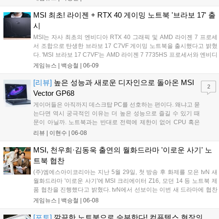
블랙'과 밤하늘을 연상시키는 '스타 블루', 차분한 핑크빛의 '베이지...
MSI 최초! 라이젠 + RTX 40 게이밍 노트북 '브라보 17' 출
시
MSI는 자사 최초의 엔비디아 RTX 40 그래픽 및 AMD 라이젠 7 프로세
서 조합으로 탄생한 브라보 17 C7VF 게이밍 노트북을 출시했다고 밝혔
다. 'MSI 브라보 17 C7VF'는 AMD 라이젠 7 7735HS 프로세서와 엔비디
아 지포스 RTX 4060 그래픽을 탑재했다. 고성능과 고효율을 바탕으로
게임뉴스 |
백승철
|
06-09
게임, 이미지 편집, 프로그래밍 등 다양한 작업에서 쾌적한 사용 환경을
제공한다....
[리뷰]
높은 성능과 새로운 디자인으로 돌아온 MSI
2
Vector GP68
게이머들은 아직까지 데스크탑 PC를 선호하는 편이다. 왜냐고 묻
는다면 역시 궁극적인 이유는 더 높은 성능으로 즐길 수 있기 때
문이 아닐까. 노트북과는 반대로 전력에 제한이 없어 CPU 혹은
GPU 등 최대 성능으로 끌어올릴 수 있으니까. 이외에도 여러 방
리뷰 |
이현수
|
06-08
면에서 노트북에 비해 데스크탑 PC가 우세한 점이 많은 것이 그
이유다. 다만, 요즘 나오는 게이밍 노...
MSI, 천우희·김동욱 출연의 월화드라마 '이로운 사기' 노
트북 협찬
(주)엠에스아이코리아는 지난 5월 29일, 첫 방송 후 화제를 모은 tvN 새
월화드라마 '이로운 사기'에 MSI 크리에이터 Z16, 모던 14 등 노트북 제
품 협찬을 진행했다고 밝혔다. tvN에서 선보이는 이번 새 드라마에 협찬
한 MSI 크리에이터 Z16은 콘텐츠 제작자를 위한 초슬림 HX 노트북이다.
게임뉴스 |
백승철
|
06-08
최신 인텔 13세대 및 RTX 40 시리즈 그래픽, 엔비디아 스튜디오를 지원
하여 고사양 프로그램에서 빠르고 효율적인 작업이 가능하다....
[포토]
깔끔한 노트북으로 승부한다! 컴퓨텍스 현장의