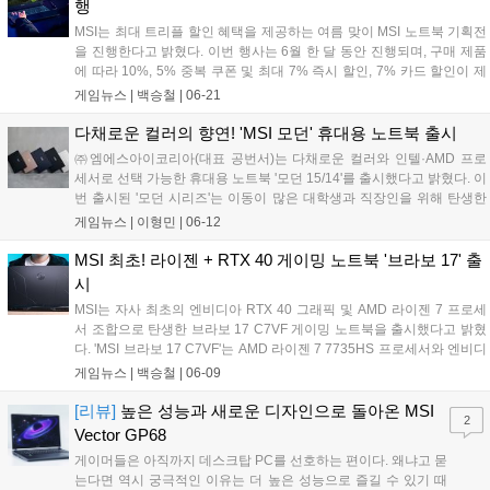
행
MSI는 최대 트리플 할인 혜택을 제공하는 여름 맞이 MSI 노트북 기획전
을 진행한다고 밝혔다. 이번 행사는 6월 한 달 동안 진행되며, 구매 제품
에 따라 10%, 5% 중복 쿠폰 및 최대 7% 즉시 할인, 7% 카드 할인이 제
공된다. 제품별 백팩 및 마우스, 헤드셋 등을 기본 지원하며 합리적인 가
게임뉴스 |
백승철
|
06-21
격에 최신 인텔 프로세서와 RTX 40 그래픽이 탑재된 노트북 구매가 가
능하다. 자세한 사항은 각 상품 페이지를 통해 확인할 수 있다....
다채로운 컬러의 향연! 'MSI 모던' 휴대용 노트북 출시
㈜엠에스아이코리아(대표 공번서)는 다채로운 컬러와 인텔·AMD 프로
세서로 선택 가능한 휴대용 노트북 '모던 15/14'를 출시했다고 밝혔다. 이
번 출시된 '모던 시리즈'는 이동이 많은 대학생과 직장인을 위해 탄생한
얇고 가벼운 15/14인치 비즈니스 노트북이다. 깔끔하고 차분한 '클래식
게임뉴스 |
이형민
|
06-12
블랙'과 밤하늘을 연상시키는 '스타 블루', 차분한 핑크빛의 '베이지...
MSI 최초! 라이젠 + RTX 40 게이밍 노트북 '브라보 17' 출
시
MSI는 자사 최초의 엔비디아 RTX 40 그래픽 및 AMD 라이젠 7 프로세
서 조합으로 탄생한 브라보 17 C7VF 게이밍 노트북을 출시했다고 밝혔
다. 'MSI 브라보 17 C7VF'는 AMD 라이젠 7 7735HS 프로세서와 엔비디
아 지포스 RTX 4060 그래픽을 탑재했다. 고성능과 고효율을 바탕으로
게임뉴스 |
백승철
|
06-09
게임, 이미지 편집, 프로그래밍 등 다양한 작업에서 쾌적한 사용 환경을
제공한다....
[리뷰]
높은 성능과 새로운 디자인으로 돌아온 MSI
2
Vector GP68
게이머들은 아직까지 데스크탑 PC를 선호하는 편이다. 왜냐고 묻
는다면 역시 궁극적인 이유는 더 높은 성능으로 즐길 수 있기 때