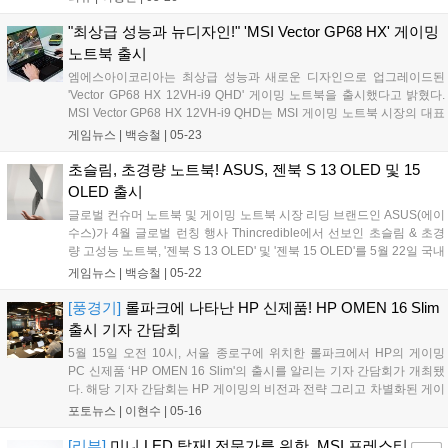
"가성비가 좋다, 나쁘다"라는 꼬리표가 붙듯이요. 가격이 높은 제
품은 성능 또한 높습니다. 그 말은 반...
"최상급 성능과 뉴디자인!" 'MSI Vector GP68 HX' 게이밍
노트북 출시
엠에스아이코리아는 최상급 성능과 새로운 디자인으로 업그레이드된
'Vector GP68 HX 12VH-i9 QHD' 게이밍 노트북을 출시했다고 밝혔다.
MSI Vector GP68 HX 12VH-i9 QHD는 MSI 게이밍 노트북 시장의 대표
주자인 GP 시리즈의 명성을 잇는 신제품이다. 코스모스 그레이 컬러의
게임뉴스 |
백승철
|
05-23
메탈 바디와 내구성이 강화된 네불라 블루 힌지, 넓은 면적의 스타일리
시한 통풍구로 이전 세대 대비 견고하고 입체적인 디자인을 갖췄다....
초슬림, 초경량 노트북! ASUS, 젠북 S 13 OLED 및 15
OLED 출시
글로벌 컨슈머 노트북 및 게이밍 노트북 시장 리딩 브랜드인 ASUS(에이
수스)가 4월 글로벌 런칭 행사 Thincredible에서 선보인 초슬림 & 초경
량 고성능 노트북, '젠북 S 13 OLED' 및 '젠북 15 OLED'를 5월 22일 국내
공식 출시했다. 젠북 S 13 OLED는 10.9mm의 초슬림한 두께와 1kg의
게임뉴스 |
백승철
|
05-22
초경량 무게로 전 세계에 출시된 13인치 OLED 노트북 중 가장 얇은 두
께를 자랑하는 제품이다....
[풍경기]
롤파크에 나타난 HP 신제품! HP OMEN 16 Slim
출시 기자 간담회
5월 15일 오전 10시, 서울 종로구에 위치한 롤파크에서 HP의 게이밍
PC 신제품 ‘HP OMEN 16 Slim'의 출시를 알리는 기자 간담회가 개최됐
다. 해당 기자 간담회는 HP 게이밍의 비전과 전략 그리고 차별화된 게이
밍 서비스에 관련된 내용을 알리고 HP의 자사 하이엔드 게이밍 기어 브
포토뉴스 |
이현수
|
05-16
랜드인 하이퍼엑스의 주요 제품 라인업을 소개했다. 간담회는 서울...
[리뷰]
미니 LED 탑재! 전문가를 위한, MSI 프레스티