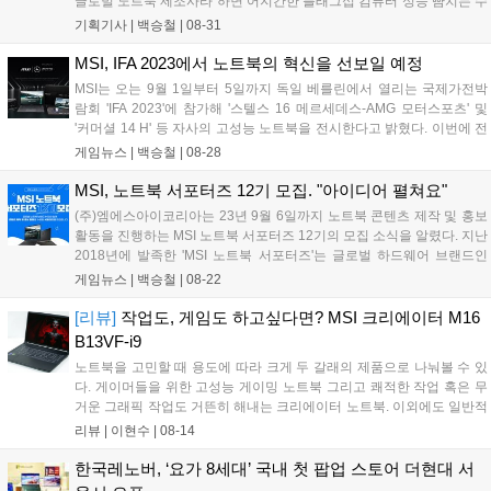
글로벌 노트북 제조사라 하면 어지간한 플래그십 컴퓨터 성능 뺨치는 수
준의 제품들은 한두 개씩 갖고 있는 세상이지만, 제아무리 가벼워도 2kg
기획기사 |
백승철
|
08-31
정도 넘어가는 노트북으로 어디서나 들고 다니며 게임을 즐기긴 어렵기
때문이다. 컴퓨터와 다르게 노트북은 생각해야 할 것들이 많다. 휴대용
MSI, IFA 2023에서 노트북의 혁신을 선보일 예정
컴퓨터, 말 그대로 들고 다닐 수 있을 수준의 부담 없는 무게와 두께도 스
MSI는 오는 9월 1일부터 5일까지 독일 베를린에서 열리는 국제가전박
펙인 분야다. 일반적으로 다른 분야에는 모든 면에서 완벽한 상위 호환
람회 'IFA 2023'에 참가해 '스텔스 16 메르세데스-AMG 모터스포츠' 및
의 제품이 존재하는 편이지만, 노트북 시장에는 그런 게 잘 없다. 흑백으
'커머셜 14 H' 등 자사의 고성능 노트북을 전시한다고 밝혔다. 이번에 전
로 구분하면 성능은 비교적 아쉽지만 휴대성이 좋거나, AAA 급 게임을
시되는 '스텔스 16 메르세데스-AMG 모터스포츠'는 MSI와 메르세데스-
게임뉴스 |
백승철
|
08-28
즐길 수 있을 정도로 사양이 빵빵하지만 어디에나 들고 다니긴 다소 부
AMG의 협업으로 탄생한 프리미엄 게이밍 노트북이다. 최신 13세대 인
담스러운 무게를 자랑하는 제품뿐이다. 혹은 그 밸런스를 정말 조화롭게
텔 코어 i9 프로세서와 엔비디아 지포스 RTX 4070 그래픽, 4K OLED 패
MSI, 노트북 서포터즈 12기 모집. "아이디어 펼쳐요"
이루었거나. 아무리 가격이 비싸도 어떤 자리에나 들고 갈 정도로 가볍
널, 99.9Whr 대용량 배터리 등 고성능을 자랑한다....
(주)엠에스아이코리아는 23년 9월 6일까지 노트북 콘텐츠 제작 및 홍보
고, 누구나 만족을 느낄 만큼의 빵빵한 성능을 자랑하는 노트북은 아직
활동을 진행하는 MSI 노트북 서포터즈 12기의 모집 소식을 알렸다. 지난
없다....
2018년에 발족한 'MSI 노트북 서포터즈'는 글로벌 하드웨어 브랜드인
MSI가 운영하는 IT업계의 대표적인 대외활동 프로그램이다. IT 및 MSI
게임뉴스 |
백승철
|
08-22
노트북에 관심을 갖고 있는 사람이라면 누구나 지원이 가능하며, 2023
년 9월 13일(수)부터 2024년 3월 중순까지 약 6개월간 온라인 콘텐츠 제
[리뷰]
작업도, 게임도 하고싶다면? MSI 크리에이터 M16
작, 노트북 사용 후기 등의 다양한 홍보 활동을 하게 된다....
B13VF-i9
노트북을 고민할 때 용도에 따라 크게 두 갈래의 제품으로 나눠볼 수 있
다. 게이머들을 위한 고성능 게이밍 노트북 그리고 쾌적한 작업 혹은 무
거운 그래픽 작업도 거뜬히 해내는 크리에이터 노트북. 이외에도 일반적
으로 소비자들에게 선보이는 컨슈머 노트북, 간단한 작업을 처리하는 비
리뷰 |
이현수
|
08-14
즈니스 노트북까지도 그 종류는 용도에 따라 다양하다. 필자도 처음 노
트북을 선택할...
한국레노버, ‘요가 8세대’ 국내 첫 팝업 스토어 더현대 서