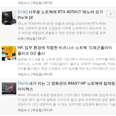
이서는 최근 30대 신세대 리더인 웨인 니엔(Wayne Nien)을 한국법인 신
게임뉴스 |
백승철
|
05-03
임 대표로 선임하고, MZ세대 소비자들과 소통하고 깊이 공감하는 새로
운 에이서의 이미지를 통해 한국 사업을 혁신적으로 이끌어 나간다는 계
[리뷰]
사무용 노트북에 RTX 4070이? '레노버 요가
2
획을 밝혔다. 웨인 대표는 "글로벌 Top5 PC 브랜드로서 쌓아온 본사의
Pro 9i 16'
경험과 투자, 자원을 활용하고, 국내 파트너와 긴밀한 협력으로 3년 이내
'레노버 YOGA Pro 9i 16'은 인텔 i9 모바일 프로세서에 RTX 4060
국내 외산 브랜드 Top3에 진입하겠다"라며 힘찬 포부와 의지를 내비쳤
외장 그래픽이 탑재된 고성능의 사무용 노트북이다. 레노버의 요
다....
가 라인업 제품답게 호불호가 적은 모던한 외형과 디자인을 갖추
고 있으며 16인치의 거대한 화면을 통해 물리적인 확장성도 챙긴
리뷰 |
백승철
|
04-27
노트북이다. 인텔에서 제시한 사무용 노트북 표준으로, 인텔 Evo
인증 제품의 주요 특징은 인텔 최신 13세대 프로세서 탑재, FHD
HP, 업무 환경에 적합한 비즈니스 노트북 '드래곤플라이
상태로 최대 9시간 지속 가능하고 30분 고속 충전으로 4시간 이
폴리오 G3' 출시
상 배터리 지속 가능, 인텔 와이파이 6E 기능 지원 및 썬더볼트 4
글로벌 데스크톱 및 노트북 전문 기업 HP가 하이브리드 근무자를 위한
탑재, 다중 연결 장치 환경을 가능케하는 인텔 유니슨 기능 탑재
비즈니스 노트북 'HP 드래곤플라이 폴리오 G3(HP Dragonfly Folio
및 그 외 회의 등의 비즈니스 툴과의 호환성이 있다....
G3)'를 출시했다. 해당 신제품은 사무 업무를 위한 최신 하드웨어와 소프
트웨어 솔루션을 집약해, 엔데믹 시대의 하이브리드 업무 환경에 최적화
게임뉴스 |
백승철
|
04-25
된 생산성과 보안, 그리고 고성능을 제공하는 제품이다. HP 드래곤플라
이 폴리오 G3는 가죽 느낌을 재연한 폴리우레탄 재질로 제작돼 세련된
[Tech]
내가 아는 그 영화관의 IMAX? HP 노트북에 탑재된
디자인뿐만 아니라 생활 스크래치에 강한 내구성을 갖추고 있다. 이에
아이맥스
비즈니스 리더를 포함한 외근이 많은 직종, 하이브리드 근무자 등 다양
IMAX. 우리에게 익숙한 영화관의 그것이 맞다. 영화에 대해 관심과 지식
한 장소에서 여러 업무를 수행해야 하는 사용자들에게 특히 유용하다....
이 많은 분이 많기에 얄팍한 지식으로 짧고 굵게 요약하자면 일반 영화
관보다 더 크고 선명하게 볼 수 있는 프리미엄 상영관에 들어가는 기술
을 칭하고 있다. 일반 상영관과 IMAX 상영관의 스크린이 다르듯이, HP
게임뉴스 |
백승철
|
04-24
엔비 x360 15 또한 일반 노트북과 다른, IMAX 콘텐츠에 최적화된 화면