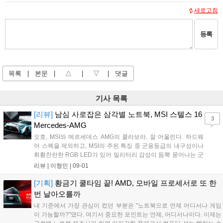
새로고침
등록
목록
|
본문
|
△
|
▽
|
댓글
기사 목록
[리뷰]
남심 사로잡은 삼각별 노트북, MSI 스텔스 16
3
Mercedes-AMG
오호, MSI와 메르세데스 AMG의 콜라보라, 잘 어울린다. 하드웨
어 스펙을 제외하고, MSI의 주된 특징 중 군용등급의 내구성이나
휘황찬란한 RGB LED가 있어 밀리터리 감성이 듬뿍 묻어나는 군
용 브랜드나 화려한 조명 브랜드를 생각했 건만. 오히려 이쪽이
리뷰 |
이형민
|
09-01
더 낫다. 두 브랜드의 공통 가치관이자 키워드인 프리미엄, 장인
정신, 기술 세 가지를 공유하는 느낌이랄까....
[기획]
황금기 쿨타임 끝! AMD, 모바일 프로세서로 또 한
번 날아오를까
내 기준에서 가장 관심이 컸던 부분은 "노트북으로 언제 어디서나 게임
이 가능할까?"였다. 여기서 중요한 포인트는 언제, 어디서나이다. 이제는