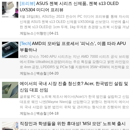
비를 제공한다는 것이 특징이다. DTS:X 공간 오디오는 더 말할 것 없
[프리뷰]
ASUS 젠북 시리즈 신제품, 젠북 s13 OLED
고....
UX5304 미디어 프리뷰
4월 18일(화), ASUS는 2023 컨슈머 PC 미디어 프리뷰를 통해 자사의
신제품 ASUS 젠북 s13 OLED 신제품 UX5304을 선보였다. 이번에 출시
한 젠북 s13 OLED은 1cm 두께, 1kg 무게로 초경량 노트북 시장을 겨냥
하는 제품이다. 플라스틱을 사용하지 않은 견고한 메탈 프레임과 알루미
게임뉴스 |
이형민
|
04-21
늄 소재를 사용했음에도 스마트폰보다 얇으며, 1...
[Tech]
AMD의 모바일 프로세서 '피닉스', 이름 따라 APU
부활하나
AMD 피닉스 7040 APU 시리즈는 지난 AMD 7000 시리즈 공식 브리핑
에서 Elite Ultrathin(초경량)이라는 주요 특징을 갖췄다고 밝힌 라인업으
로 4nm 공정, LPDDR5 및 PCIe 5를 지원하며 35W~45W의 저전력을 요
구하는 등 초경량 노트북을 고려하고 있는 대부분의 게이머들이 갈망하
게임뉴스 |
백승철
|
04-20
는 요소들을 집약한 프로세서다. 내장 그래픽은 Radeon 780M RDNA 3
이 탑재될 예정으로 앞서 언급한 바와 같이 GTX 1650 수준의 그래픽 성
에이서의 국내 시장 진출 청신호? Acer, 한국법인 설립 및
능을 제공할 예정이다. 경량 노트북 + 외장 그래픽의 성능은 현세대 기준
신임 대표 선임
으로 이미 추월한 라이젠의 APU가 다시 한번 큰 도약을 계획하고 있다.
글로벌 PC 및 노트북 제조사 에이서(Acer)가 한국 법인을 설립하고 신임
수년 전, 라이젠 2200G가 일으킨 그 열풍만큼 뜨겁고 거대할 수 있을까.
대표로 웨인 니엔(Wayne Nien)을 선임했다고 밝혔다. 현재까지 에이서
곧 다가올 초경량 노트북 시장의 격동, 그리고 더 나아가 가성비의 데스
의 국내 사업은 일본 법인이 위탁 및 관리하는 형식으로 진행되어 왔으
크톱 시장의 귀추가 주목된다....
나, 이번 국내 법인 설립을 통해 한국 시장과 고객의 요구사항을 보다 신
게임뉴스 |
백승철
|
04-18
속하고 정확하게 파악하여 국내시장에 최적화된 맞춤형 전략으로 시장
점유율을 높일 것으로 기대된다....
직장인과 학생들을 위한 휴대성! 'MSI 모던' 노트북 출시