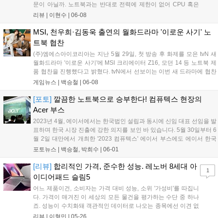
문이 아닐까. 노트북과는 반대로 전력에 제한이 없어 CPU 혹은
GPU 등 최대 성능으로 끌어올릴 수 있으니까. 이외에도 여러 방
리뷰 |
이현수
|
06-08
면에서 노트북에 비해 데스크탑 PC가 우세한 점이 많은 것이 그
이유다. 다만, 요즘 나오는 게이밍 노...
MSI, 천우희·김동욱 출연의 월화드라마 '이로운 사기' 노
트북 협찬
(주)엠에스아이코리아는 지난 5월 29일, 첫 방송 후 화제를 모은 tvN 새
월화드라마 '이로운 사기'에 MSI 크리에이터 Z16, 모던 14 등 노트북 제
품 협찬을 진행했다고 밝혔다. tvN에서 선보이는 이번 새 드라마에 협찬
한 MSI 크리에이터 Z16은 콘텐츠 제작자를 위한 초슬림 HX 노트북이다.
게임뉴스 |
백승철
|
06-08
최신 인텔 13세대 및 RTX 40 시리즈 그래픽, 엔비디아 스튜디오를 지원
하여 고사양 프로그램에서 빠르고 효율적인 작업이 가능하다....
[포토]
깔끔한 노트북으로 승부한다! 컴퓨텍스 현장의
Acer 부스
2023년 4월, 에이서에서는 한국법인 설립과 동시에 신임 대표 선임을 발
표하며 한국 시장 진출에 강한 의지를 보인 바 있습니다. 5월 30일부터 6
월 2일 대만에서 개최한 '2023 컴퓨텍스' 에이서 부스에도 에이서 한국
법인의 웨인 니엔(Wayne Nien) 대표를 만날 수 있었는데요. 덕분에 에
포토뉴스 |
백승철, 박희수
|
06-01
이서 부스 투어를 편하게 할 수 있었습니다. 합리적인 가격정책과 호불
호가 없는 무난한 디자인을 고수하며 많은 이들로부터 사랑을 받고 있는
[리뷰]
합리적인 가격, 준수한 성능. 레노버 8세대 아
1
에이서의 노트북들을 한눈에 볼 수 있었던 2023 컴퓨텍스의 에이서 부
이디어패드 슬림5
스 현장을 사진으로 담아봤습니다....
어느 제품이건, 소비자는 가격 대비 성능, 소위 '가성비'를 따집니
다. 가격이 매겨진 이 세상의 모든 물건을 평가하는 수단 중 하나
죠. 성능이 수치화돼 객관적인 데이터로 나오는 종목에선 이견 없
이 모두 적용이 됩니다. 우리가 실생활에 사용하는 전자기기에
리뷰 |
이형민
|
05-26