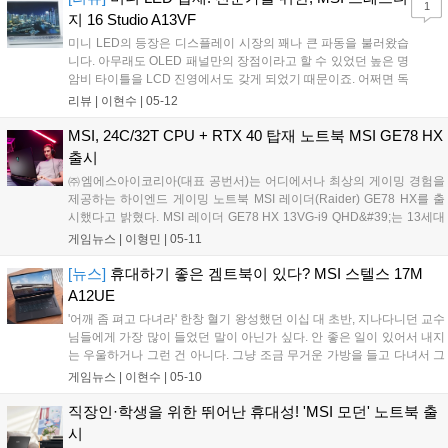
1
지 16 Studio A13VF
미니 LED의 등장은 디스플레이 시장의 꽤나 큰 파동을 불러왔습
니다. 아무래도 OLED 패널만의 장점이라고 할 수 있었던 높은 명
암비 타이틀을 LCD 진영에서도 갖게 되었기 때문이죠. 어쩌면 독
보적이라고 할 수 있었던 성능이었는데, 이젠 OLED 패널의 장점
리뷰 |
이현수
|
05-12
보단 단점이 부각되는 상황이 되어버렸습니다. 디스플레이 시장
에 혜성처럼 등장한 미니 LED, 이름만...
MSI, 24C/32T CPU + RTX 40 탑재 노트북 MSI GE78 HX
출시
㈜엠에스아이코리아(대표 공번서)는 어디에서나 최상의 게이밍 경험을
제공하는 하이엔드 게이밍 노트북 MSI 레이더(Raider) GE78 HX를 출
시했다고 밝혔다. MSI 레이더 GE78 HX 13VG-i9 QHD&#39;는 13세대
인텔 코어 i9-13950HX 프로세서 및 DLSS 3·TGP 140W를 지원하는
게임뉴스 |
이형민
|
05-11
RTX 4070 그래픽을 탑재했다. 고사양...
[뉴스]
휴대하기 좋은 겜트북이 있다? MSI 스텔스 17M
A12UE
'어깨 좀 펴고 다녀라' 한창 혈기 왕성했던 이십 대 초반, 지나다니던 교수
님들에게 가장 많이 들었던 말이 아닌가 싶다. 안 좋은 일이 있어서 내지
는 우울하거나 그런 건 아니다. 그냥 조금 무거운 가방을 들고 다녀서 그
랬을 뿐. 결정적인 이유를 묻는다면 두껍고 자리 차지하는 전공 서적은
게임뉴스 |
이현수
|
05-10
강의실에 두고 다닌 지 오래고, 다름 아닌 게이밍 노트북이다. 대략 3...
직장인·학생을 위한 뛰어난 휴대성! 'MSI 모던' 노트북 출
시