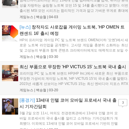
엠에스아이코리아는 최신 13세대 인텔 랩터레이크를 탑재, 뛰어난 휴대
성을 자랑하는 슬림형 노트북 모던 15 및 14를 출시했다고 밝혔다. 이번
출시된 MSI 모던 시리즈는 합리적인 가격과 얇고 가벼운 무게로 휴대에
특화된 사무용 노트북이다. 무광 마감이 적용된 슬림한 바디는 1kg대의
게임뉴스 |
백승철
|
04-03
초경량을 자랑하며, 야외에서도 배터리 걱정이 없는 PD 고속 충전 기능
을 지원한다....
[뉴스]
창작자도 사로잡을 게이밍 노트북, 'HP OMEN 트
랜센드 16' 출시 예정
HP의 프리미엄 게이밍 PC 및 노트북 브랜드 OMEN(이하 '오멘')에서 새
로운 노트북 라인업을 공개했다. 고사양 게임을 충분히 소화하는 최신
및 고성능의 부품과 함께 콘텐츠 크리에이터에게도 매력적으로 보일 수
있는 디스플레이까지 가미한 'HP OMEN 트랜센트(TRANSCEND) 16'
게임뉴스 |
백승철
|
03-30
게이밍 노트북이 그 주인공이다. 최대 인텔 코어 i9-13900HX CPU와 엔
비디아 지포스 RTX 4070 모바일 GPU를 기반으로 하는 고사양의 게이
최신 부품으로 무장한 'HP VICTUS 15' 노트북 국내 출시
밍 노트북이다. 해당 구성까지는 여태 취급하고 있던 HP OMEN 라인업
프리미엄 PC 및 노트북 브랜드 HP(HP Inc.)에서 새로운 최신 부품으로
과 동일하지만 트랜센트 라인업은 분야 최고 수준의 디스플레이 사양을
무장한 가성비의 게이밍 노트북, 'HP VICTUS 15'의 국내 출시를 알렸다.
제공한다....
2023년 새롭게 선보이는 HP VICTUS 15는 최신 엔비디아 지포스 RTX
40 시리즈와 13세대 인텔 코어 프로세서 i7-13700H 혹은 i5-13500H 탑
게임뉴스 |
백승철
|
03-20
재로 쾌적한 게임뿐만 아니라 고사양의 작업도 가능할 수준의 환경을 제
공한다....
[풍경기]
13세대 인텔 코어 모바일 프로세서 국내 출
3
시 기자간담회
3월 2일 오전 11시, 여의도 전경련회관에서 13세대 인텔 코어 모
바일 프로세서의 국내 출시를 알리고 소개하는 기자간담회가 개
최됐다. 이외에도 13세대 인텔 코어 모바일 프로세서 기반의 인텔
이보(Evo) 프로그램 사양 업데이트를 공개했다. 행사에는 출시 발