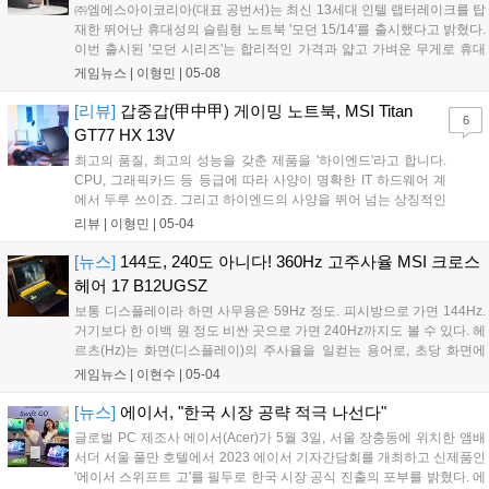
㈜엠에스아이코리아(대표 공번서)는 최신 13세대 인텔 랩터레이크를 탑
재한 뛰어난 휴대성의 슬림형 노트북 '모던 15/14'를 출시했다고 밝혔다.
이번 출시된 '모던 시리즈'는 합리적인 가격과 얇고 가벼운 무게로 휴대
에 특화된 사무용 노트북이다. 무광 마감이 적용된 슬림한 바디는 1kg대
게임뉴스 |
이형민
|
05-08
의 초경량을 자랑하며, 야외에서도 배터리 걱정이 없는 PD 고속 충전...
[리뷰]
갑중갑(甲中甲) 게이밍 노트북, MSI Titan
6
GT77 HX 13V
최고의 품질, 최고의 성능을 갖춘 제품을 '하이엔드'라고 합니다.
CPU, 그래픽카드 등 등급에 따라 사양이 명확한 IT 하드웨어 계
에서 두루 쓰이죠. 그리고 하이엔드의 사양을 뛰어 넘는 상징적인
제품은 '플래그십'이라고도 불립니다. 쉬운 말로 BoB(Best of
리뷰 |
이형민
|
05-04
Best), 한글로는 갑중갑(甲中甲)이 되겠습니다. 1위부터 제품 성
능 순위를 나열 한다는...
[뉴스]
144도, 240도 아니다! 360Hz 고주사율 MSI 크로스
헤어 17 B12UGSZ
보통 디스플레이라 하면 사무용은 59Hz 정도. 피시방으로 가면 144Hz.
거기보다 한 이백 원 정도 비싼 곳으로 가면 240Hz까지도 볼 수 있다. 헤
르츠(Hz)는 화면(디스플레이)의 주사율을 일컫는 용어로, 초당 화면에
갱신되는 횟수다. 쉽게 말해 60Hz는 초당 화면을 60번 갱신한다는 얘기
게임뉴스 |
이현수
|
05-04
고 144Hz는 144번을 갱신한다는 것. 그럼 다음으로 드...
[뉴스]
에이서, "한국 시장 공략 적극 나선다"
글로벌 PC 제조사 에이서(Acer)가 5월 3일, 서울 장충동에 위치한 앰배
서더 서울 풀만 호텔에서 2023 에이서 기자간담회를 개최하고 신제품인
'에이서 스위프트 고'를 필두로 한국 시장 공식 진출의 포부를 밝혔다. 에