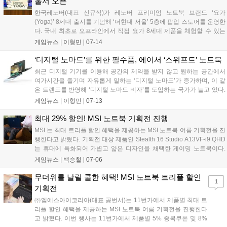
울서 오픈
한국레노버(대표 신규식)가 레노버 프리미엄 노트북 브랜드 ‘요가
(Yoga)’ 8세대 출시를 기념해 ‘더현대 서울’ 5층에 팝업 스토어를 운영한
다. 국내 최초로 오프라인에서 직접 요가 8세대 제품을 체험할 수 있는
기회다. 오는 30일까지 마이크로소프트와의 협업을 통해 운영되는 이번
게임뉴스 |
이형민
|
07-14
팝업 스토어에서는 요가 8세대 4종 제품을 전시한다. 플래그십 모델인
컨버...
‘디지털 노마드’를 위한 필수품, 에이서 ‘스위프트’ 노트북
최근 디지털 기기를 이용해 공간의 제약을 받지 않고 원하는 공간에서
여가시간을 즐기며 자유롭게 일하는 ‘디지털 노마드’가 증가하며, 이 같
은 트렌드를 반영해 ‘디지털 노마드 비자’를 도입하는 국가가 늘고 있다.
본격적인 휴가철을 맞아 디지털 노마드를 꿈꾼다면 메일링부터 사무작
게임뉴스 |
이형민
|
07-13
업까지 수행하기 위한 노트북은 가장 우선순위로 챙겨야 할 필수품이다.
비즈니스 노...
최대 29% 할인! MSI 노트북 기획전 진행
MSI 는 최대 트리플 할인 혜택을 제공하는 MSI 노트북 여름 기획전을 진
행한다고 밝혔다. 기획전 대상 제품인 Stealth 16 Studio A13VF-i9 QHD
는 휴대에 특화되어 가볍고 얇은 디자인을 채택한 게이밍 노트북이다.
최대 인텔 코어 i9-13900H 및 엔비디아 스튜디오를 지원하는 RTX
게임뉴스 |
백승철
|
07-06
4060, QHD 240Hz 고주사율 패널을 탑재하여 탁월한 게임 성능과 생생
하고 부드러운 화면을 구현한다....
무더위를 날릴 쿨한 혜택! MSI 노트북 트리플 할인
1
기획전
㈜엠에스아이코리아(대표 공번서)는 11번가에서 제품별 최대 트
리플 할인 혜택을 제공하는 MSI 노트북 여름 기획전을 진행한다
고 밝혔다. 이번 행사는 11번가에서 제품별 5% 중복쿠폰 및 8%