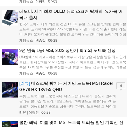
즉시할인, 5% 카드할인 등 최대 트리플 할인 혜택을 제공한다. 여
게임뉴스 |
이형민
|
07-03
기에 인기 모델에 따라 5·4·3만원 장바구니 쿠폰을 추가로 증정하
여, 합리적인 가격에 고성능 노트...
레노버, 세계 최초 OLED 듀얼 스크린 탑재의 '요가북 9i'
국내 출시
한국레노버가 세계 최초로 전면 OLED 듀얼 스크린을 탑재한 컨버터블
노트북 '요가북 9i(Yoga Book 9i)'를 6월 28일 국내 정식 출시했다. 레노
버 8세대 요가의 플래그십 모델인 요가북 9i는 컨버터블 폼팩터의 장점
을 극대화하는 '멀티모드+' 기능을 탑재해 멀티태스킹 생산성을 높인 제
게임뉴스 |
백승철
|
06-28
품이다. ▲북 모드, ▲디스플레이 모드, ▲텐트 모드, ▲태블릿 모드 등
사용자의 환경에 맞는 다양한 형태와 폴리오 스탠드, 키보드 및 디지털
9년 연속 1등! MSI, 2023 상반기 최고의 노트북 선정
펜 3 등 액세서리를 이용해 크리에이티브, 게이밍 및 학습 등 여러 작업
(주)엠에스아이코리아는 소비자로부터 가장 많은 사랑을 받은 최고 인기
에서 사용할 수 있다....
브랜드에 시상하는 '2023 상반기 다나와 히트브랜드'에서 게이밍 노트북
부문 17회 연속 1위를 수상했다고 밝혔다. 높은 성능과 뛰어난 기술로
많은 소비자들의 사랑을 받아온 MSI는 가격 비교 사이트 다나와에서 주
게임뉴스 |
백승철
|
06-28
최한 2023년 상반기 히트브랜드 게이밍 노트북 부문에서 매출, 판매량,
고객 상품만족도, 전문가 평가 등 종합 평가를 바탕으로 소비자에게 가
[리뷰]
데스크탑 뺨치는 게이밍 노트북! MSI Raider
6
장 사랑받는 브랜드로 선정되었다....
GE78 HX 13VI-i9 QHD
무릇 노트북이란 그렇습니다. 데스크탑과 다르게, 용도가 명확히
갈리는 분야죠. 엔트리, 메인스트림, 하이엔드로 분류되는 PC는
오로지 성능만을 기준으로 삼습니다. 하지만 노트북은 그 목적에
맞게 휴대성을 강조하기 때문에 성능과 무게의 사이 타협선을 찾
리뷰 |
이형민
|
06-28
아야 합니다. 노트북 성능이 뛰어나다고 해서 모든 것이 능사만은
아닙니다. 최상위 부품들을 여러개 넣으면,...
쿨한 혜택! 여름 맞이 MSI 노트북 트리플 할인 기획전 진