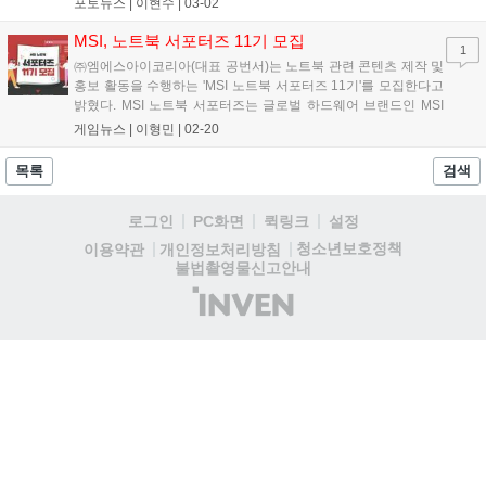
포토뉴스 |
이현수
|
03-02
표를 직접 전하는 인텔코리아 최원혁 상무가 함께했으며, 현장에
는 미디어 기자와 인플루언서, 국내...
MSI, 노트북 서포터즈 11기 모집
1
㈜엠에스아이코리아(대표 공번서)는 노트북 관련 콘텐츠 제작 및
홍보 활동을 수행하는 'MSI 노트북 서포터즈 11기'를 모집한다고
밝혔다. MSI 노트북 서포터즈는 글로벌 하드웨어 브랜드인 MSI
가 6년째 진행하고 있는 대외활동 프로그램이다. 이번 서포터즈
게임뉴스 |
이형민
|
02-20
11기 모집 기간은 3월 8일(수)까지 진행되며, 온라인 마케팅과 IT
및 MSI에 노트북에 관심을...
목록
검색
로그인
PC화면
퀵링크
설정
청소년보호정책
이용약관
개인정보처리방침
불법촬영물신고안내
(주)
인
벤