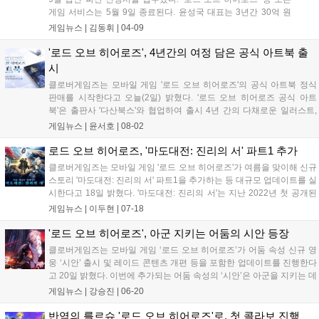
게임 서비스는 5월 9일 종료된다. 윤성국 대표는 3년간 30억 원
이상 사재 투입 등 사력을 다했으나, 결국 완전 자본 잠식에 이르
게임뉴스 |
김동휘
|
04-09
러 유저들에게 사죄했다....
'로드 오브 히어로즈', 4년간의 여정 담은 공식 아트북 출
시
클로버게임즈는 모바일 게임 '로드 오브 히어로즈'의 공식 아트북 정식
판매를 시작한다고 오늘(2일) 밝혔다. '로드 오브 히어로즈 공식 아트
북'은 출판사 '다산북스'와 협업하여 출시 4년 간의 다채로운 일러스트,
원화 및 콘셉트 아트, 개발진 인터뷰 등의 풍성한 볼거리를 300여 페이
게임뉴스 |
윤서호
|
08-02
지 분량으로 담았다. 특히, 아트워크뿐만 아니라 게임에서 공개된 적 없
는...
로드 오브 히어로즈, '마도대전: 진리의 서' 파트1 추가
클로버게임즈는 모바일 게임 '로드 오브 히어로즈'가 여름을 맞이해 신규
스토리 '마도대전: 진리의 서' 파트1을 추가하는 등 대규모 업데이트를 실
시한다고 18일 밝혔다. '마도대전: 진리의 서'는 지난 2022년 첫 공개된
콘텐츠 '마도대전'의 최종장이다. 메인 스토리의 50년 전 역사 속 이야기
게임뉴스 |
이두현
|
07-18
를 배경으로 하며, 메인 스토리에서 등장한 영웅들의 과거 서...
'로드 오브 히어로즈', 아군 지키는 어둠의 시안 등장
클로버게임즈는 모바일 게임 ‘로드 오브 히어로즈’가 어둠 속성 신규 영
웅 ‘시안’ 출시 및 레이드 콘텐츠 개편 등을 포함한 업데이트를 진행한다
고 20일 밝혔다. 이번에 추가되는 어둠 속성의 ‘시안’은 아군을 지키는 데
특화된 가디언형 영웅이다. 방어력 기반의 피해량 증가 스킬을 갖고 있
게임뉴스 |
강승진
|
06-20
어 생존력과 공격력을 모두 갖춘 것이 특징이다. 6월 20일 점검 후부터...
반역의 를르슈 '로드 오브 히어로즈'로, 첫 콜라보 진행