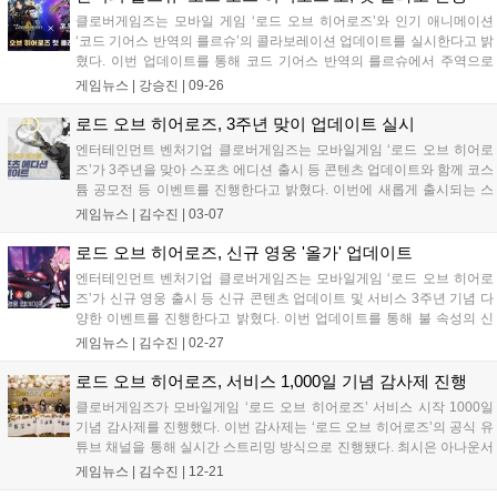
클로버게임즈는 모바일 게임 ‘로드 오브 히어로즈’와 인기 애니메이션
‘코드 기어스 반역의 를르슈’의 콜라보레이션 업데이트를 실시한다고 밝
혔다. 이번 업데이트를 통해 코드 기어스 반역의 를르슈에서 주역으로
활약하는 3종의 캐릭터 ‘를르슈’, ‘스자쿠’, ‘C.C.’를 신규 영웅으로 만나
게임뉴스 |
강승진
|
09-26
볼 수 있다. 운명 소환을 통해 10월 26일까지 영입 가능하다. 이와 함...
로드 오브 히어로즈, 3주년 맞이 업데이트 실시
엔터테인먼트 벤처기업 클로버게임즈는 모바일게임 ‘로드 오브 히어로
즈’가 3주년을 맞아 스포츠 에디션 출시 등 콘텐츠 업데이트와 함께 코스
튬 공모전 등 이벤트를 진행한다고 밝혔다. 이번에 새롭게 출시되는 스
포츠 에디션 코스튬은 영웅 ‘즈라한’ 전용으로, 야구 유니폼 형태로 제작
게임뉴스 |
김수진
|
03-07
됐다. 코스튬 출시 예고 이후 야구팬을 비롯해 많은 스포츠팬으로부터
큰 호응을 얻...
로드 오브 히어로즈, 신규 영웅 '올가' 업데이트
엔터테인먼트 벤처기업 클로버게임즈는 모바일게임 ‘로드 오브 히어로
즈’가 신규 영웅 출시 등 신규 콘텐츠 업데이트 및 서비스 3주년 기념 다
양한 이벤트를 진행한다고 밝혔다. 이번 업데이트를 통해 불 속성의 신
규 영웅 ‘올가’가 추가됐다. 대륙 최고의 현상금 사냥꾼으로 그간 보여준
게임뉴스 |
김수진
|
02-27
단정한 군인의 이미지와는 사뭇 다른 모습이 특징이다. 올가는 슈터형
영웅으로 신...
로드 오브 히어로즈, 서비스 1,000일 기념 감사제 진행
클로버게임즈가 모바일게임 ‘로드 오브 히어로즈’ 서비스 시작 1000일
기념 감사제를 진행했다. 이번 감사제는 ‘로드 오브 히어로즈’의 공식 유
튜브 채널을 통해 실시간 스트리밍 방식으로 진행됐다. 최시은 아나운서
와 ‘미하일’역의 박요한 성우, ‘요한’역의 김민주 성우가 출연해 개발진과
게임뉴스 |
김수진
|
12-21
함께 로드 오브 히어로즈 개발 비하인드 스토리 및 2023년 업데이트