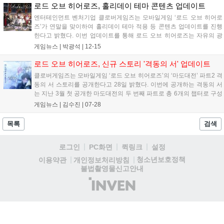
예...
로드 오브 히어로즈, 홀리데이 테마 콘텐츠 업데이트
엔터테인먼트 벤처기업 클로버게임즈는 모바일게임 ‘로드 오브 히어로
즈’가 연말을 맞이하여 홀리데이 테마 적용 등 콘텐츠 업데이트를 진행
한다고 밝혔다. 이번 업데이트를 통해 로드 오브 히어로즈는 자유의 광
장을 홀리데이 파티 테마로 꾸며 이용자들이 게임에서도 연말 분위기를
게임뉴스 |
박광석
|
12-15
느끼며 다른 이용자들과 모임을 즐길 수 있도록 한다. 이와 함께 대지 속
성의 신규 영웅 ‘...
로드 오브 히어로즈, 신규 스토리 '격동의 서' 업데이트
클로버게임즈는 모바일게임 ‘로드 오브 히어로즈’의 ‘마도대전’ 파트2 격
동의 서 스토리를 공개한다고 28일 밝혔다. 이번에 공개하는 격동의 서
는 지난 3월 첫 공개한 마도대전의 두 번째 파트로 총 6개의 챕터로 구성
되었다. 클로버게임즈는 28일부터 3주간 매주 목요일마다 새로운 스토
게임뉴스 |
김수진
|
07-28
리 콘텐츠를 한 챕터씩 오픈하고, 3개의 챕터는 추후 공개할 예정이다.
격동...
목록
검색
로그인
PC화면
퀵링크
설정
청소년보호정책
이용약관
개인정보처리방침
불법촬영물신고안내
(주)
인
벤