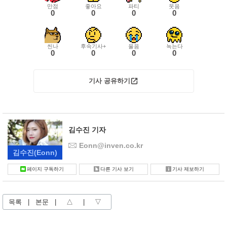
만점
좋아요
파티
웃음
0
0
0
0
씬나
후속기사+
울음
녹는다
0
0
0
0
기사 공유하기
김수진 기자
Eonn@inven.co.kr
김수진
(Eonn)
페이지 구독하기
다른 기사 보기
기사 제보하기
목록
|
본문
|
△
|
▽