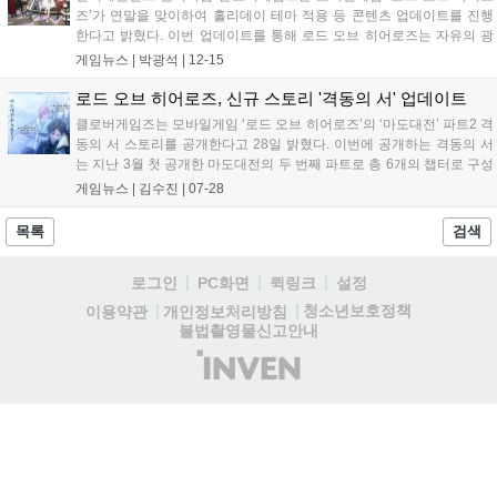
즈’가 연말을 맞이하여 홀리데이 테마 적용 등 콘텐츠 업데이트를 진행
한다고 밝혔다. 이번 업데이트를 통해 로드 오브 히어로즈는 자유의 광
장을 홀리데이 파티 테마로 꾸며 이용자들이 게임에서도 연말 분위기를
게임뉴스 |
박광석
|
12-15
느끼며 다른 이용자들과 모임을 즐길 수 있도록 한다. 이와 함께 대지 속
성의 신규 영웅 ‘...
로드 오브 히어로즈, 신규 스토리 '격동의 서' 업데이트
클로버게임즈는 모바일게임 ‘로드 오브 히어로즈’의 ‘마도대전’ 파트2 격
동의 서 스토리를 공개한다고 28일 밝혔다. 이번에 공개하는 격동의 서
는 지난 3월 첫 공개한 마도대전의 두 번째 파트로 총 6개의 챕터로 구성
되었다. 클로버게임즈는 28일부터 3주간 매주 목요일마다 새로운 스토
게임뉴스 |
김수진
|
07-28
리 콘텐츠를 한 챕터씩 오픈하고, 3개의 챕터는 추후 공개할 예정이다.
격동...
목록
검색
로그인
PC화면
퀵링크
설정
청소년보호정책
이용약관
개인정보처리방침
불법촬영물신고안내
(주)
인
벤