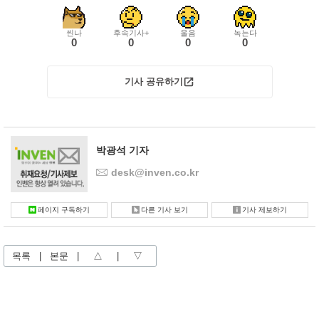
씬나
후속기사+
울음
녹는다
0
0
0
0
기사 공유하기
박광석 기자
desk@inven.co.kr
페이지 구독하기
다른 기사 보기
기사 제보하기
목록
|
본문
|
△
|
▽