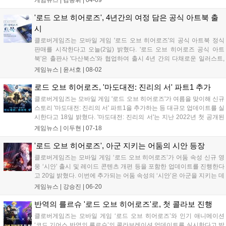
러 유저들에게 사죄했다....
'로드 오브 히어로즈', 4년간의 여정 담은 공식 아트북 출
시
클로버게임즈는 모바일 게임 '로드 오브 히어로즈'의 공식 아트북 정식
판매를 시작한다고 오늘(2일) 밝혔다. '로드 오브 히어로즈 공식 아트
북'은 출판사 '다산북스'와 협업하여 출시 4년 간의 다채로운 일러스트,
원화 및 콘셉트 아트, 개발진 인터뷰 등의 풍성한 볼거리를 300여 페이
게임뉴스 |
윤서호
|
08-02
지 분량으로 담았다. 특히, 아트워크뿐만 아니라 게임에서 공개된 적 없
는...
로드 오브 히어로즈, '마도대전: 진리의 서' 파트1 추가
클로버게임즈는 모바일 게임 '로드 오브 히어로즈'가 여름을 맞이해 신규
스토리 '마도대전: 진리의 서' 파트1을 추가하는 등 대규모 업데이트를 실
시한다고 18일 밝혔다. '마도대전: 진리의 서'는 지난 2022년 첫 공개된
콘텐츠 '마도대전'의 최종장이다. 메인 스토리의 50년 전 역사 속 이야기
게임뉴스 |
이두현
|
07-18
를 배경으로 하며, 메인 스토리에서 등장한 영웅들의 과거 서...
'로드 오브 히어로즈', 아군 지키는 어둠의 시안 등장
클로버게임즈는 모바일 게임 ‘로드 오브 히어로즈’가 어둠 속성 신규 영
웅 ‘시안’ 출시 및 레이드 콘텐츠 개편 등을 포함한 업데이트를 진행한다
고 20일 밝혔다. 이번에 추가되는 어둠 속성의 ‘시안’은 아군을 지키는 데
특화된 가디언형 영웅이다. 방어력 기반의 피해량 증가 스킬을 갖고 있
게임뉴스 |
강승진
|
06-20
어 생존력과 공격력을 모두 갖춘 것이 특징이다. 6월 20일 점검 후부터...
반역의 를르슈 '로드 오브 히어로즈'로, 첫 콜라보 진행
클로버게임즈는 모바일 게임 ‘로드 오브 히어로즈’와 인기 애니메이션
‘코드 기어스 반역의 를르슈’의 콜라보레이션 업데이트를 실시한다고 밝