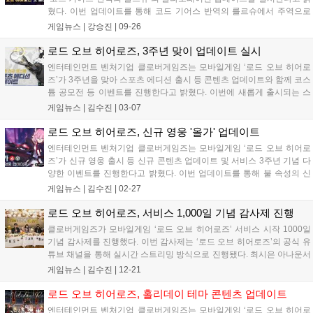
혔다. 이번 업데이트를 통해 코드 기어스 반역의 를르슈에서 주역으로
활약하는 3종의 캐릭터 ‘를르슈’, ‘스자쿠’, ‘C.C.’를 신규 영웅으로 만나
게임뉴스 |
강승진
|
09-26
볼 수 있다. 운명 소환을 통해 10월 26일까지 영입 가능하다. 이와 함...
로드 오브 히어로즈, 3주년 맞이 업데이트 실시
엔터테인먼트 벤처기업 클로버게임즈는 모바일게임 ‘로드 오브 히어로
즈’가 3주년을 맞아 스포츠 에디션 출시 등 콘텐츠 업데이트와 함께 코스
튬 공모전 등 이벤트를 진행한다고 밝혔다. 이번에 새롭게 출시되는 스
포츠 에디션 코스튬은 영웅 ‘즈라한’ 전용으로, 야구 유니폼 형태로 제작
게임뉴스 |
김수진
|
03-07
됐다. 코스튬 출시 예고 이후 야구팬을 비롯해 많은 스포츠팬으로부터
큰 호응을 얻...
로드 오브 히어로즈, 신규 영웅 '올가' 업데이트
엔터테인먼트 벤처기업 클로버게임즈는 모바일게임 ‘로드 오브 히어로
즈’가 신규 영웅 출시 등 신규 콘텐츠 업데이트 및 서비스 3주년 기념 다
양한 이벤트를 진행한다고 밝혔다. 이번 업데이트를 통해 불 속성의 신
규 영웅 ‘올가’가 추가됐다. 대륙 최고의 현상금 사냥꾼으로 그간 보여준
게임뉴스 |
김수진
|
02-27
단정한 군인의 이미지와는 사뭇 다른 모습이 특징이다. 올가는 슈터형
영웅으로 신...
로드 오브 히어로즈, 서비스 1,000일 기념 감사제 진행
클로버게임즈가 모바일게임 ‘로드 오브 히어로즈’ 서비스 시작 1000일
기념 감사제를 진행했다. 이번 감사제는 ‘로드 오브 히어로즈’의 공식 유
튜브 채널을 통해 실시간 스트리밍 방식으로 진행됐다. 최시은 아나운서
와 ‘미하일’역의 박요한 성우, ‘요한’역의 김민주 성우가 출연해 개발진과
게임뉴스 |
김수진
|
12-21
함께 로드 오브 히어로즈 개발 비하인드 스토리 및 2023년 업데이트
예...
로드 오브 히어로즈, 홀리데이 테마 콘텐츠 업데이트
엔터테인먼트 벤처기업 클로버게임즈는 모바일게임 ‘로드 오브 히어로