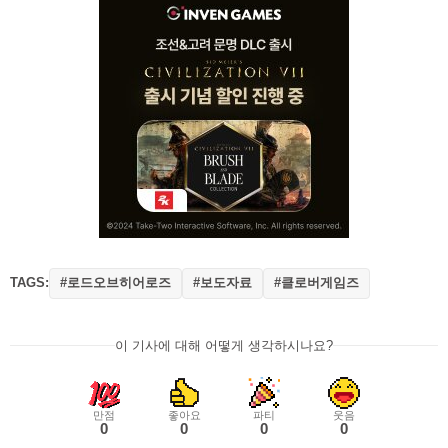
TAGS:
#로드오브히어로즈
#보도자료
#클로버게임즈
이 기사에 대해 어떻게 생각하시나요?
만점
좋아요
파티
웃음
0
0
0
0