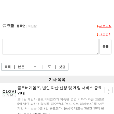
댓글
등록순
|
최신순
새로고침
새로고침
등록
목록
|
본문
|
△
|
▽
|
댓글
기사 목록
클로버게임즈, 법인 파산 신청 및 게임 서비스 종료
6
안내
모바일 게임사 클로버게임즈가 지속된 경영 악화와 자금 고갈로
9일 법인 파산 신청서를 접수했다. '로드 오브 히어로즈' 등 모든
게임 서비스는 5월 9일 종료된다. 윤성국 대표는 3년간 30억 원
이상 사재 투입 등 사력을 다했으나, 결국 완전 자본 잠식에 이르
게임뉴스 |
김동휘
|
04-09