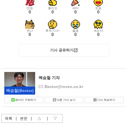
만점
좋아요
파티
웃음
0
0
0
0
씬나
후속기사+
울음
녹는다
0
0
0
0
기사 공유하기
백승철 기자
Bector@inven.co.kr
백승철
(Bector)
페이지 구독하기
다른 기사 보기
기사 제보하기
목록
|
본문
|
△
|
▽