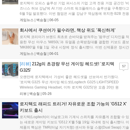
로지텍이 오피스 솔루션 기업 퍼시스의 기업 고객 전용 거점 공간인 '비
즈니스 허브 강남'에 AI 기반 스마트 워크플레이스 솔루션을 구축했다고
6월 5일 발표했다. 이번 협업은 서울 강남구 역삼동에 위치한 B2B 전용
공간에서 실제 업무 및 고객 상담 환경을 기반으로 진행됐다. 로지텍은
게임뉴스 |
백승철
|
06-05
회의실과 협업 공간 전반에 AI 영상 및 오디오 기술이 적용된 화상회의
솔루션을 도입해 하이브리드 업무 환경에 맞춘 스마트 협업 환경을 구현
회사에서 쿠션어가 필수라면, 책상 위도 '폭신하게'
했다. 퍼시스의 '비즈니스 허브 강남'은 강남업무지구(GBD) 내 기업 고객
로지텍 코리아가 브랜드 최초로 손바닥을 받쳐주는 '팜쿠션' 디자인을 적
에게 실제 업무 환경 기반의 오피스 경험을 제공하는 실사용 기반 공간
용한 무선 마우스 'M850L'과 듀얼폼 손목받침대를 결합한 키보드 콤보
이다. 퍼시스 직원들의 실제 근무 공간과 고객 체험 및 상담 공간으로 운
'MK880'을 6월 1일 국내 시장에 정식 출시했다. 이번 신제품은 장시간
영되어, 방문 고객이 로지텍의 화상회의 솔루션이 적용된 업무 환경을
PC 사용 시 발생하는 손목과 손바닥의 피로도를 낮추도록 설계되어, 긴
게임뉴스 |
백승철
|
06-01
직접 확인하고 자사에 적합한 구축 방향을 검토할 수 있도록 했다....
플레이 타임을 가져가는 게이머들에게 한층 안정적인 타이핑 및 트래킹
환경을 제공하는 것이 특징이다. 특히 Logi Options+를 통한 커스터마이
[리뷰]
212g의 초경량 무선 게이밍 헤드셋! '로지텍
57
징 기능과 최대 3대 기기를 넘나드는 이지스위치 기술을 탑재해 다중 디
G325'
바이스를 활용하는 환경에서의 조작 편의성을 확보했다....
오랜만에 로지텍에서 가성비 좋은 헤드셋을 선보여서 반가웠다.
'로지텍 G325 무선 게이밍 헤드셋(Logitech G325 LIGHTSPEED
Wireless Gaming Headset, 이하 로지텍 G325)'은 요즘 20만 원
은 기본으로 넘는 게이밍 헤드셋 시장에 등장한, 큰마음 먹고 사
리뷰 |
백승철
|
05-26
기 적당한 가격대의 괜찮은 제품이다. 제품 자체의 무게와 착용감
하나만큼은 역대급이라고 할 수 있을 정도로 만족스러웠다. 통기
로지텍도 래피드 트리거! 자유로운 조합 가능의 'G512 X'
성이 우수한 소재와 귀 주변에 부드럽게 닿는 듀얼 레이어 메모리
키보드 출시
폼 이어컵으로 장시간 사용해도 답답함이 적고 쾌적한 편이다....
로지텍(Logitech)이 아날로그와 기계식 스위치를 자유롭게 조합할 수 있
는 새로운 게이밍 키보드 'G512 X'를 5월 19일 국내에 정식 출시했다. 이
제품의 핵심은 TMR(터널 자기저항) 센서와 듀얼 스왑(Dual Swap) 기술