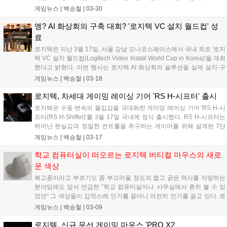
네이버 브랜드 스토어에서 진행되는 프로모션을 통해 만나볼 수
게임뉴스 |
백승철
|
03-30
있다. 행사 기간 동안 로지텍의 인기 키보드 및 마우스 제품을 구
매한 고객에게 포켓몬 메타몽의 매력을 살린 굿즈가 증정된다. 행
엥? AI 화상회의 구축 대회? '로지텍 VC 설치 월드컵' 성
사 대상 제품은 ALTO KEYS K98M, Keys-To-Go 2, K380S 키보
료
드와 POP MOUSE 등이다....
로지텍은 지난 3월 17일, 서울 강남 모나코스페이스에서 국내 최초 '로지
텍 VC 설치 월드컵(Logitech Video Install World Cup in Korea)'을 개최
했다고 밝혔다. 이번 행사는 로지텍 AI 화상회의 솔루션을 실제 설치·구
축하는 역량을 겨루는 국내 파트너 챔피언십이다. '로지텍 VC 설치 월드
게임뉴스 |
백승철
|
03-18
컵'은 2023년 스웨덴 스톡홀름에서 처음 시작됐으며, 2024년 덴마크 코
펜하겐을 거쳐 ISE 2025 바르셀로나에서 유럽 및 글로벌 파트너가 참여
로지텍, 차세대 게이밍 레이싱 기어 'RS H-시프터' 출시
하는 대회로 확대됐다....
로지텍은 수동 변속의 몰입감을 극대화한 게이밍 레이싱 기어 'RS H-시
프터(RS H-Shifter)'를 3월 17일 국내에 정식 출시했다. RS H-시프터는
뛰어난 현실감과 정밀한 컨트롤을 추구하는 게이머를 위해 설계된 7단
+후진 수동 시프터로, 실제 H-패턴 기어박스에 가까운 변속 감각을 구현
게임뉴스 |
백승철
|
03-17
했다. 무게감 있는 노브와 확실한 조작 반응으로 기어 변속 시 또렷한 조
작감을 제공하며, 다양한 레이싱 장르에서 보다 몰입감 있는 주행을 지
학교 컴퓨터실이 떠오르는 로지텍 버티컬 마우스의 새로
원한다....
운 색상
복고풍이라고 부르기도 좀 부끄러울 정도의 짧고 굵은 역사를 자랑하는
분야임에도 앞서 언급한 "학교 컴퓨터실이나 사무실에서 흔히 볼 수 있
었던" 그 색상들이 갑작스레 인기를 끌더니 여전히 인기를 끌고 있다. 로
지텍에서도 자사의 인체공학 버티컬 무선 마우스, 'Lift(리프트)'의 신규
게임뉴스 |
백승철
|
03-09
색상 제품을 선보였다. '웜 그레이(Warm Gray)'라는데, 컴퓨터실 그레이
라던가 사무실 그레이가 아니라 살짝 아쉽긴 한데 제품을 보면 영락없이
로지텍, 신규 무선 게이밍 마우스 'PRO X2