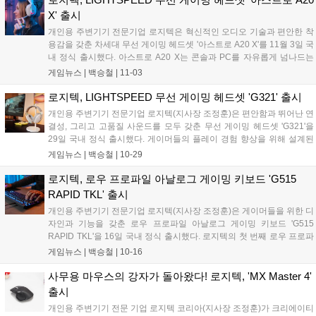
키보드 상단에 위치한 라이트 패널이 최소 200럭스 이상의 빛을
X' 출시
전력으로 변환해, 태양광뿐 아니라 실내조명이나 탁상 조명 아래
개인용 주변기기 전문기업 로지텍은 혁신적인 오디오 기술과 편안한 착
에서도 자동으로 충전된다....
용감을 갖춘 차세대 무선 게이밍 헤드셋 '아스트로 A20 X'를 11월 3일 국
내 정식 출시했다. 아스트로 A20 X는 콘솔과 PC를 자유롭게 넘나드는
멀티 플랫폼 게이머를 위해 설계된 제품으로, 편안한 착용감과 탁월한
게임뉴스 |
백승철
|
11-03
사운드 퍼포먼스, 그리고 개성 있는 디자인을 모두 갖췄다. 블랙과 화이
트 두 가지 컬러로 출시되며, 어떤 게이밍 환경에도 조화로운 스타일을
로지텍, LIGHTSPEED 무선 게이밍 헤드셋 'G321' 출시
완성한다....
개인용 주변기기 전문기업 로지텍(지사장 조정훈)은 편안함과 뛰어난 연
결성, 그리고 고품질 사운드를 모두 갖춘 무선 게이밍 헤드셋 'G321'을
29일 국내 정식 출시했다. 게이머들의 플레이 경험 향상을 위해 설계된
G321은 로지텍의 혁신적인 기술력과 몰입감 있는 사운드 성능이 결합
게임뉴스 |
백승철
|
10-29
된 게이밍 헤드셋으로 게임 플레이는 물론 일상생활에서의 사용도 가능
한 뛰어난 활용성을 갖춰, 게이밍 헤드셋을 처음으로 구매하는 이들에게
로지텍, 로우 프로파일 아날로그 게이밍 키보드 'G515
입문용으로 적합한 제품이다....
RAPID TKL' 출시
개인용 주변기기 전문기업 로지텍(지사장 조정훈)은 게이머들을 위한 디
자인과 기능을 갖춘 로우 프로파일 아날로그 게이밍 키보드 'G515
RAPID TKL'을 16일 국내 정식 출시했다. 로지텍의 첫 번째 로우 프로파
일 래피드 트리거 게이밍 키보드인 G515 RAPID TKL은 높이 22mm의
게임뉴스 |
백승철
|
10-16
초슬림 텐키리스 디자인을 적용해 세련된 스타일과 인체공학적 편안함
을 동시에 갖췄다. 로우 프로파일 아날로그 스위치를 탑재해 빠른 반응
사무용 마우스의 강자가 돌아왔다! 로지텍, 'MX Master 4'
속도와 정밀한 입력 제어를 구현하며, 빠르고 안정적인 플레이를 원하는
출시
게이머에게 최적화된 성능을 제공한다. 색상은 블랙과 화이트 두 가지
개인용 주변기기 전문 기업 로지텍 코리아(지사장 조정훈)가 크리에이티
색상을 취급한다....