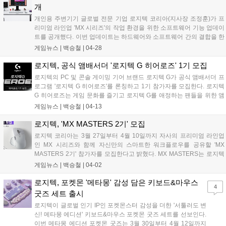
개
개인용 주변기기 글로벌 전문 기업 로지텍 코리아(지사장 조정훈)가 프
리미엄 라인업 'MX 시리즈'의 작업 환경을 위한 소프트웨어 기능 업데이
트를 공개했다. 이번 업데이트는 하드웨어와 소프트웨어 간의 결합을 한
층 강화해, 사용자가 생산성과 창의성을 극대화할 수 있도록 지원한다.
게임뉴스 |
백승철
|
04-28
MX 시리즈는 키보드와 마우스를 기반으로 Logi Options+ 소프트웨어,
로지텍 플로우(Logitech Flow), 이지 스위치(Easy Switch), 액션 링
로지텍, 공식 앰배서더 '로지텍 G 히어로즈' 1기 모집
(Actions Ring) 등 다양한 기능을 통해 여러 기기와 어플리케이션을 하나
로지텍의 PC 및 콘솔 게이밍 기어 브랜드 로지텍 G가 공식 앰배서더 프
의 흐름으로 연결하는 작업 환경을 제공해왔다. 이를 통해 멀티 디바이
로그램 '로지텍 G 히어로즈'를 론칭하고 1기 참가자를 모집한다. 로지텍
스 환경에서도 자연스럽고 일관된 사용자 경험을 선사한다. 지난해 9월
G 히어로즈는 게임 문화를 즐기고 로지텍 G를 애정하는 팬들을 위한 앰
출시된 MX Master 4는 국내 사무용 마우스 판매 1위를 기록하며 높은
배서더 프로그램이다. 1기 대표 인플루언서로는 약 200만 구독자를 보
게임뉴스 |
백승철
|
04-13
사용자 선호도를 입증했다....
유한 인기 유튜버 '김블루'가 참여한다. 유튜브, 인스타그램, 블로그 등 본
인 소유의 SNS 채널을 운영하는 스트리머, 크리에이터, 코스튬 플레이
로지텍, 'MX MASTERS 2기' 모집
어를 비롯해 게임 문화를 즐기는 팬이라면 누구나 지원할 수 있다....
로지텍 코리아는 3월 27일부터 4월 10일까지 자사의 프리미엄 라인업
인 MX 시리즈와 함께 자신만의 스마트한 워크플로우를 공유할 'MX
MASTERS 2기' 참가자를 모집한다고 밝혔다. MX MASTERS는 로지텍
이 운영하는 커뮤니티인 'MX Community'를 기반으로, 사용자의 작업 방
게임뉴스 |
백승철
|
04-02
식과 디지털 루틴을 콘텐츠로 풀어내는 로지텍 엠버서더 프로그램이다.
선발된 참가자는 약 6개월간 SNS 채널과 연계된 월별 미션 및 콘텐츠 제
로지텍, 포켓몬 '메타몽' 감성 담은 키보드&마우스
4
작 프로그램에 참여하며, 자신의 업무 환경과 키보드·마우스 세팅, 생산
굿즈 세트 출시
성 도구 활용 방식 등 MX 시리즈 활용 경험을 공유하게 된다....
로지텍이 글로벌 인기 IP인 포켓몬스터 감성을 더한 '서툴러도 변
신! 메타몽 에디션' 키보드&마우스 포켓몬 굿즈 세트를 선보인다.
이번 메타몽 에디션 포켓몬 굿즈는 3월 30일부터 4월 12일까지