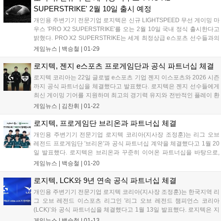
그 추억의 색상이다....
SUPERSTRIKE' 2월 10일 출시 예정
개인용 주변기기 전문기업 로지텍은 신규 LIGHTSPEED 무선 게이밍 마
우스 'PRO X2 SUPERSTRIKE'를 오는 2월 10일 국내 정식 출시한다고
밝혔다. PRO X2 SUPERSTRIKE는 세계 최정상급 e스포츠 선수들과의
협업을 통해 개발된 PRO 시리즈의 최신 마우스 제품으로, 1월 29일 국
게임뉴스 |
백승철
|
01-29
내 사전 예약 판매에 돌입했다. 기존 게이밍 마우스에서는 구현할 수 없
었던 완전히 새로운 클릭 기술을 적용한 것이 가장 큰 특징이며, 클릭 반
로지텍, 젠지 e스포츠 프로게임단과 공식 파트너십 체결
응 속도와 컨트롤이 승패를 좌우하는 프로 e스포츠 무대에서 한층 더 진
로지텍 코리아는 22일 글로벌 e스포츠 기업 젠지 이스포츠와 2026 시즌
화한 퍼포먼스를 제공하도록 설계됐다....
까지 공식 파트너십을 체결했다고 발표했다. 로지텍은 젠지 선수들에게
최신 게이밍 기어를 지원하며 최고의 경기력 유지와 전반적인 플레이 환
경 개선에 적극 협력할 계획이다....
게임뉴스 |
김찬휘
|
01-22
로지텍, 프로게임단 브리온과 파트너십 체결
개인용 주변기기 전문기업 로지텍 코리아(지사장 조정훈)는 리그 오브
레전드 프로게임단 '브리온'과 공식 파트너십 계약을 체결했다고 1월 20
일 발표했다. 로지텍은 브리온과 꾸준히 이어온 파트너십을 바탕으로,
2026 시즌에도 변함없는 동행을 이어간다. 이번 파트너십은 단순한 후
게임뉴스 |
백승철
|
01-20
원이 아닌, 팀의 변화와 재도약을 함께하는 협업이라는 점에서 의미를
더한다....
로지텍, LCK와 9년 연속 공식 파트너십 체결
개인용 주변기기 전문기업 로지텍 코리아(지사장 조정훈)는 한국지역 리
그 오브 레전드 이스포츠 리그인 '리그 오브 레전드 챔피언스 코리아
(LCK)’와 공식 파트너십을 체결했다고 1월 13일 발표했다. 로지텍은 지
난 2018 LCK 서머부터 9년 연속으로 LCK와의 동행을 꾸준히 이어오며,
게임뉴스 |
백승철
|
01-13