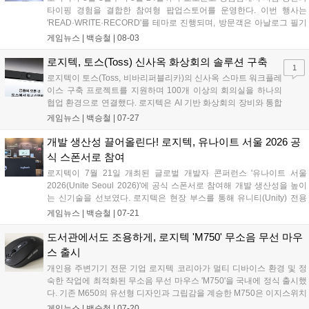
타이핑 경험을 결합한 참여형 팝업스토어를 운영한다. 이번 행사는
'READ·WRITE·RECORD'를 테마로 진행되며, 방문객은 아날로그 필기
와 디지털 타이핑을 거쳐 문장을 엽서로 출력해 보관할 수 있다. 현장에
게임뉴스 |
백승철
|
08-03
는 포터블 제품군인 Mobi Fold와 Keys-To-Go 2는 물론, 제품 체험존과
구매 고객 전용 혜택도 함께 준비됐다....
로지텍, 토스(Toss) 신사옥 화상회의 솔루션 구축
1
로지텍이 토스(Toss, 비바리퍼블리카)의 신사옥 스마트 워크플레
이스 구축 프로젝트를 지원하며 100개 이상의 회의실을 하나의
협업 환경으로 연결했다. 로지텍은 AI 기반 화상회의 장비와 통합
관리 플랫폼을 공급해 회의 준비 시간을 단축하고 업무 운영 효율
게임뉴스 |
백승철
|
07-27
성을 한층 강화했다. 이번 프로젝트를 통해 분산된 공간에서도 일
관되고 신속한 협업 환경을 구현하게 됐다....
개발 생산성 끌어올린다! 로지텍, 유나이트 서울 2026 공
식 스폰서로 참여
로지텍이 7월 21일 개최된 글로벌 개발자 콘퍼런스 '유나이트 서울
2026(Unite Seoul 2026)'에 공식 스폰서로 참여해 개발 생산성을 높이
는 신기술을 선보였다. 로지텍은 현장 부스를 통해 유니티(Unity) 전용
'액션링(Actions Ring)' 소프트웨어 및 Windows 11 햅틱 피드백을 지원
게임뉴스 |
백승철
|
07-21
하는 플래그십 마우스 'MX Master 4'의 체험존을 운영한다. 이번 참가는
게임 개발 환경의 워크플로우를 단순화하고 작업 효율을 제고하기 위한
도서관에서도 조용하게, 로지텍 'M750' 무소음 무선 마우
일환으로 추진됐다....
스 출시
개인용 주변기기 전문 기업 로지텍 코리아가 멀티 디바이스 환경 및 정
숙한 작업에 최적화된 무소음 무선 마우스 'M750'을 국내에 정식 출시했
다. 기존 M650의 유선형 디자인과 그립감을 계승한 M750은 이지스위치
및 Logi Flow 기술을 탑재해 최대 3대의 기기를 유연하게 오가며 제어할
게임뉴스 |
백승철
|
07-20