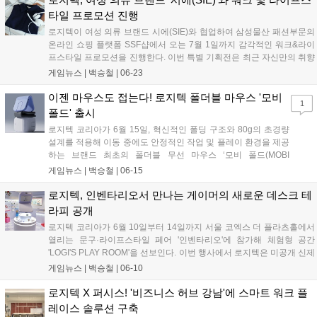
타일 프로모션 진행
로지텍이 여성 의류 브랜드 시에(SIE)와 협업하여 삼성물산 패션부문의
온라인 쇼핑 플랫폼 SSF샵에서 오는 7월 1일까지 감각적인 워크&라이
프스타일 프로모션을 진행한다. 이번 특별 기획전은 최근 자신만의 취향
으로 업무 공간을 꾸미는 소비자를 위해 마련되었으며, 로지텍의 대표
게임뉴스 |
백승철
|
06-23
인체공학 라인업인 LIFT 마우스와 Wave Keys 키보드 등을 포함한 다양
한 생산성 제품을 최대 28% 할인된 혜택으로 선보인다....
이젠 마우스도 접는다! 로지텍 폴더블 마우스 '모비
1
폴드' 출시
로지텍 코리아가 6월 15일, 혁신적인 폴딩 구조와 80g의 초경량
설계를 적용해 이동 중에도 안정적인 작업 및 플레이 환경을 제공
하는 브랜드 최초의 폴더블 무선 마우스 ‘모비 폴드(MOBI
FOLD)’를 국내에 정식 출시했다. 이번 신제품은 외부 업무 공간
게임뉴스 |
백승철
|
06-15
이나 출장지 등 다양한 환경에서 노트북 및 모바일 기기를 활용하
는 사용자를 겨냥해, 주머니에 들어가는 컴팩트한 크기와 강화된
로지텍, 인벤타리오서 만나는 게이머의 새로운 데스크 테
배터리 효율을 갖춘 것이 특징이다. 터치 패널을 통한 정밀한 조
라피 공개
작과 최대 3대의 기기를 동시에 연결하는 이지 스위치 기능을 지
로지텍 코리아가 6월 10일부터 14일까지 서울 코엑스 더 플라츠홀에서
원해 멀티 디바이스 환경에서의 생산성을 한층 끌어올렸다....
열리는 문구·라이프스타일 페어 '인벤타리오'에 참가해 체험형 공간
'LOGI'S PLAY ROOM'을 선보인다. 이번 행사에서 로지텍은 미공개 신제
품인 폴더블 마우스 'MOBI FOLD'와 프리젠터 'SPOTLIGHT 2'를 현장에
게임뉴스 |
백승철
|
06-10
서 최초로 공개했다. 아울러 워너브러더스 디스커버리 글로벌 컨슈머 프
로덕트사와의 협업을 통해 제작된 파워퍼프걸 한정판 굿즈 및 다채로운
로지텍 X 퍼시스! '비즈니스 허브 강남'에 스마트 워크 플
참여형 이벤트를 마련해 데스크 환경 변화를 모색하는 사용자들에게 차
레이스 솔루션 구축
별화된 경험을 제공할 계획이다....