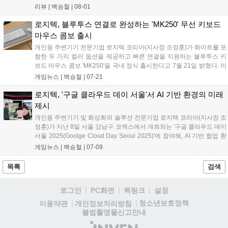
G502 X 마우스, G515 게이밍 키보드와 함께 G5 시리즈의 키마
리뷰 |
백승철
|
08-01
헤를 완성하는 핵심 제품이라는 설명이다. G522 LIGHTSPEED
는 강력한 오디오 성능을 갖추고 있는데, PRO-G 오디오 드라이
로지텍, 블루투스 연결로 완성하는 'MK250' 무선 키보드
버를 통해서 왜곡 없는 선명한 사운드를 지원한다. 또한 탈착식
마우스 콤보 출시
마이크를 통해 음성 채팅 간의 또렷한 의사소통을 경험할 수 있
개인용 주변기기 전문기업 로지텍 코리아(지사장 조정훈)가 화이트를 포
다....
함한 두 가지 컬러 옵션을 제공하고 빠른 연결을 지원하는 블루투스 키
보드 마우스 콤보 'MK250'을 국내 정식 출시한다고 7월 21일 밝혔다. 이
번에 선보이는 MK250은 오프화이트와 그래파이트 총 두 가지 컬러 옵
게임뉴스 |
백승철
|
07-21
션으로 구성되어 사용자의 취향이나 데스크 인테리어에 맞춰 자유롭게
선택할 수 있다. 특히, 별도의 수신기 없이 간편하고 빠른 블루투스 연결
로지텍, '구글 클라우드 데이 서울'서 AI 기반 환경의 미래
을 지원하는 점이 강점이다. 키보드와 마우스 모두 전원을 켜는 즉시 자
제시
동으로 기기를 검색하고 페어링 되며, 최대 10m 거리에서도 안정적인
개인용 주변기기 및 화상회의 솔루션 전문기업 로지텍 코리아(지사장 조
무선 연결을 지원해 깔끔하고 유연한 작업 환경을 지원한다....
정훈)가 지난 8일 서울 강남구 코엑스에서 개최되는 '구글 클라우드 데이
서울 2025(Goolge Cloud Day Seoul 2025)'에 참여해, AI 기반 협업 환
경을 구현하는 스마트 워크플레이스 솔루션을 성공적으로 선보였다고
게임뉴스 |
백승철
|
07-09
밝혔다. 이번 행사에 유일한 하드웨어 파트너사로 참가한 로지텍은 '제미
나이 플레이그라운드' 내 'Gemini for Google Workspace' 부스를 통해
목록
검색
AI 기반 오디오·비디오 기술을 65인치 터치스크린 디스플레이에 통합한
올인원 화상회의 솔루션 '랠리 보드 65(Rally Board 65)', 중소형 회의실
로그인
PC화면
퀵링크
설정
용 올인원 화상회의 솔루션 '랠리 바 미니(Rally Bar Mini)' 및 AI 기반 탁
상용 카메라 '로지텍 사이트(Logitech Sight)'를 전시하고, Google
청소년보호정책
이용약관
개인정보처리방침
Workspace와 연동한 AI 협업 시나리오 데모 시연을 진행해 관람객들의
불법촬영물신고안내
큰 호응을 얻었다....
(주)