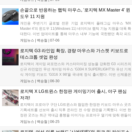
수 있는 점이 특징이다. 소음을 90% 이상 줄인 클릭감과 최대 24개월의
긴 배터리 수명을 지원하여 조용한 플레이 환경과 멀티태스킹 작업을 동
손끝으로 반응하는 햅틱 마우스, '로지텍 MX Master 4' 윈
시에 요구하는 사용자들에게 쾌적한 사용 경험을 제공한다....
도우 11 지원
개인용 주변기기 글로벌 전문 기업 로지텍이 플래그십 마우스 'MX
Master 4'의 윈도우 11(Windows 11) 네이티브 햅틱 기능 지원을 대폭 확
대한다. 이번 업데이트를 통해 마우스 내부 기능에 국한됐던 촉각 피드
백이 운영체제(OS) 전반으로 확장되어, 정밀한 멀티태스킹 작업 및 화면
게임뉴스 |
백승철
|
07-06
정렬 시 손끝으로 직관적인 반응을 느낄 수 있게 된다. 기존 사용자는 최
신 윈도우 11 환경에서 Logi Options+ 소프트웨어를 통해 펌웨어를 업
로지텍 G3 라인업 확장, 경량 마우스와 가스켓 키보드로
데이트하면 해당 기능을 바로 사용할 수 있다....
데스크톱 셋업 완성
로지텍이 게이밍 퍼포먼스와 커스터마이징 성능을 강화한 G3 시리즈의
신규 라인업인 무선 게이밍 마우스 'G304 X SUPERLIGHT'와 유선 기계
식 게이밍 키보드 'G316 X 98'을 국내에 정식 출시했다. 이번 신제품은
로지텍 G의 검증된 기술력을 바탕으로 게이머의 정밀한 조작과 민첩한
게임뉴스 |
백승철
|
06-30
반응 속도를 지원하며, 사용자의 취향에 맞춘 데스크톱 게이밍 환경을
구축할 수 있도록 설계된 것이 특징이다....
로지텍 X LG트윈스 한정판 게이밍기어 출시, 야구 팬심
저격!
로지텍이 프로야구 구단 LG트윈스와 협업한 한정판 키보드·마우스 굿즈
기획세트를 선보여 출시 직후 온라인 전 수량 완판을 기록했다. 이번 한
정판 굿즈는 최근 역대급 흥행을 이어가는 프로야구 열기에 맞춰 팬들이
경기장 밖 데스크 환경에서도 응원의 즐거움을 이어갈 수 있도록 기획되
게임뉴스 |
백승철
|
06-25
었으며, 오는 7월 3일부터는 잠실야구장 내 오프라인 스토어에서 일부
수량이 추가로 판매될 예정이다....
로지텍, 여성 의류 브랜드 '시에(SIE)'와 워크 및 라이프스