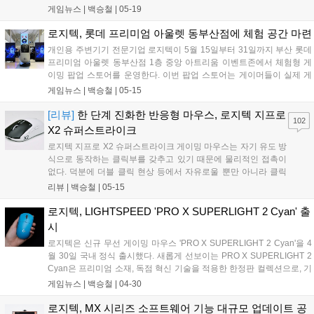
의 적용이다. 탑재된 TMR 센서는 키 입력 깊이의 미세한 변화를 정밀하
게임뉴스 |
백승철
|
05-19
게 인식하며, 0.1mm부터 4.0mm까지 키별 입력 지점을 세밀하게 조정할
수 있도록 지원한다. 이를 통해 FPS, 레이싱, 비행 시뮬레이션 등 미세한
로지텍, 롯데 프리미엄 아울렛 동부산점에 체험 공간 마련
입력 차이가 결과에 영향을 미치는 게임 환경에서 게이머가 보다 직관적
개인용 주변기기 전문기업 로지텍이 5월 15일부터 31일까지 부산 롯데
으로 조작할 수 있다....
프리미엄 아울렛 동부산점 1층 중앙 아트리움 이벤트존에서 체험형 게
이밍 팝업 스토어를 운영한다. 이번 팝업 스토어는 게이머들이 실제 게
임 플레이와 유사한 환경에서 주요 게이밍 기어를 직접 타건 및 조작해
게임뉴스 |
백승철
|
05-15
보고 현장 프로모션 혜택까지 받을 수 있도록 구성됐다....
[리뷰]
한 단계 진화한 반응형 마우스, 로지텍 지프로
102
X2 슈퍼스트라이크
로지텍 지프로 X2 슈퍼스트라이크 게이밍 마우스는 자기 유도 방
식으로 동작하는 클릭부를 갖추고 있기 때문에 물리적인 접촉이
없다. 덕분에 더블 클릭 현상 등에서 자유로울 뿐만 아니라 클릭
형으로 동작하는 스위치의 물리적인 특성상 발생할 수밖에 없는
리뷰 |
백승철
|
05-15
클릭 지연 시간을 최대한 단축시킨다는 것이 로지텍 측의 설명이
다. 때문에 더욱 재밌는 건, 마우스 제품 정보 시트에 '마우스 클릭
로지텍, LIGHTSPEED 'PRO X SUPERLIGHT 2 Cyan' 출
수명'이 없다....
시
로지텍은 신규 무선 게이밍 마우스 'PRO X SUPERLIGHT 2 Cyan'을 4
월 30일 국내 정식 출시했다. 새롭게 선보이는 PRO X SUPERLIGHT 2
Cyan은 프리미엄 소재, 독점 혁신 기술을 적용한 한정판 컬렉션으로, 기
존 블랙, 화이트, 핑크 3종 컬러 구성에 에너지와 집중력, 개성을 상징하
게임뉴스 |
백승철
|
04-30
는 색상인 청록색 컬러가 더해지며 보다 다채로운 게이밍 데스크 셋업을
완성할 수 있게 되었다. 이번 제품은 리미티드 에디션으로 선보인다....
로지텍, MX 시리즈 소프트웨어 기능 대규모 업데이트 공