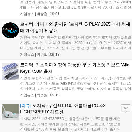
브 전문가, 개발자 및 비즈니스 사용자를 위한 햅틱 마우스 'MX Master
4'를 국내 공식 출시한다고 10월 1일 밝혔다. 로지텍 MX 시리즈의 최신
작인 이번 신제품은 로지텍 마우스 최초로 햅틱 피드백을 적용하고, 한
게임뉴스 |
백승철
|
10-01
층 강화된 소프트웨어와 연결성을 갖춰 까다로운 작업 환경에서도 탁월
한 컨트롤과 정밀한 퍼포먼스를 제공한다. MX Master 4의 가장 큰 특징
로지텍, 게이머와 함께한 '로지텍 G PLAY 2025'에서 차세
은 바로 햅틱 반응이다. 진동을 사용자의 작업 스타일에 맞춰 설정할 수
대 게이밍기어 공개
있어, 손끝으로 느껴지는 제어감이 보다 정교해졌다. 이를 통해 직관적
개인용 주변기기 전문기업 로지텍(지사장 조정훈)은 로지텍 G가 글로벌
이고 몰입감 있는 사용 경험을 제공하며, 영상 편집 및 디자인, 데이터 분
게이밍 축제인 '로지텍 G 플레이 2025(Logitech G PLAY 2025)'에서
석과 같이 높은 정확도가 요구되는 전문 작업에서 뛰어난 성능을 발휘한
PC·콘솔 게이밍, e스포츠, 심레이싱 등 전 영역을 아우르는 차세대 게이
다. 특히 어도비 포토샵, 라이트룸 등 크리에이티브 툴에서는 특정 작업
밍 기어와 소프트웨어 업데이트를 대거 공개했다고 18일 밝혔다. 이번
게임뉴스 |
백승철
|
09-18
단계마다 구현되는 햅틱 반응이 세밀한 제어를 돕고 효율적인 작업 진행
행사는 한국 시간으로 18일 새벽 2시, 온라인 라이브 스트리밍을 통해
을 가능하게 한다....
전 세계에 동시 생중계됐다. 로지텍 G는 이번 행사를 통해 신제품 발표
로지텍, 커스터마이징이 가능한 무선 가스켓 키보드 'Alto
와 신규 프로그램, 글로벌 파트너십 공개는 물론 e스포츠와 스트리밍 그
Keys K98M'출시
리고 심레이싱 등 다양한 분야에서 게이밍의 미래를 제시했다....
개인용 주변기기 전문 기업 로지텍 코리아가 커스터마이징이 가능한 무
선 가스켓 기계식 키보드 'Alto Keys K98M'을 국내 정식 출시한다고 15
일 전했다. 이번 신제품은 감각적인 투명 프레임 디자인과 중독성 강한
사운드, 타건감을 갖췄으며, 사용자의 취향에 맞춘 다양한 커스터마이징
게임뉴스 |
백승철
|
09-15
기능으로 기계식 키보드 애호가들을 고려했다. Alto Keys K98M은 키캡
과 스위치를 자유롭게 교체할 수 있는 핫스왑 구조를 적용한 프리미엄
[리뷰]
로지텍+무선+LED의 아름다움! 'G522
69
기계식 키보드로, 오프화이트, 그래파이트, 라일락 3가지 컬러 옵션으로
LIGHTSPEED' 헤드셋
선보인다. 투명한 프레임 바디는 세련된 분위기를 더하는 동시에 다양한
로지텍 G522 LIGHTSPEED는 훌륭한 사운드, LED를 통한 세련
스위치 및 키캡과 조화를 이루고, 백라이트를 은은하게 반사해 한층 매
된 디자인, 가벼운 무게를 통해 장시간 사용에도 편안한 착용감을
력적인 비주얼을 완성한다....
선사했던 G733의 후속 모델이다. 로지텍에 따르면 이미 출시된