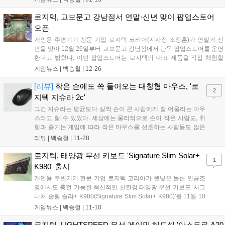
게이밍기어 선도 기업으로서의 위상을 더욱 확고히 해왔다. 로지텍은
LCK의 스폰서로서 안정적인 리그 운영을 위한 다양한 지원을 제공하는
로지텍, 교보문고 강남점서 연말·신년 맞이 팝업스토어
한편, LCK 팬들과의 접점을 넓히는 연계 프로그램을 통해 LCK와 팬 커
오픈
뮤니티의 연결을 더욱 강화해 나갈 예정이다....
개인용 주변기기 전문 기업 로지텍 코리아(지사장 조정훈)가 연말과 신
년을 맞아 12월 26일부터 교보문고 강남점에서 단독 팝업스토어를 운영
한다고 밝혔다. 이번 팝업스토어는 로지텍의 대표 제품을 직접 체험할
수 있는 공간으로, 교보문고 강남점에서만 만나볼 수 있는 다양한 고객
게임뉴스 |
백승철
|
12-26
참여 이벤트와 한정 혜택을 통해 소비자들이 한 해를 따뜻하게 마무리하
고 새로운 시작을 준비할 수 있도록 기획됐다....
[리뷰]
작은 손에도 쏙 들어오는 대칭형 마우스, '로
2
지텍 지슈라 2c'
그간 지슈라는 평균보다 살짝 손이 큰 사람에게 잘 어울리는 마우
스라고 할 수 있었다. 세상에는 물리적으로 손이 작은 사람도, 취
향과 즐기는 게임에 따라 작은 마우스를 선호하는 사람들도 많은
데 말이다. 손 작은 사람들의 스테디셀러가 있는데도 불구하고 해
리뷰 |
백승철
|
11-28
당 브랜드에서 차세대 제품을 선보이지 않고 있는 지금, '로지텍 G
PRO X SUPERLIGHT 2c(이하 지슈라 2c)'에게 스포트라이트가
로지텍, 태양광 무선 키보드 'Signature Slim Solar+
1
쏟아지고 있다....
K980' 출시
개인용 주변기기 전문 기업 로지텍 코리아가 햇빛은 물론 인공조
명에서도 충전 가능한 혁신적인 친환경 태양광 무선 키보드 '시그
니처 슬림 솔라+ K980(Signature Slim Solar+ K980)'을 11월 10
일 새롭게 공개했다. 이번 신제품은 로지텍의 독자적인 '로지 라이
게임뉴스 |
백승철
|
11-10
트차지(Logi LightCharge)' 기술을 탑재해 무선 키보드의 편의성
은 유지하면서도, 충전의 번거로움까지 완전히 해소한 제품이다.
로지텍, LIGHTSPEED 무선 게이밍 헤드셋 '아스트로 A20