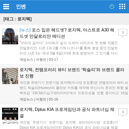
인벤
[태그 : 로지텍]
[뉴스]
포스 입은 헤드셋? 로지텍, 아스트로 A30 헤
1
드셋 만달로리안 에디션
"우리의 길이다" 스타워즈 실사 드라마 시리즈의 첫 번째 작품인
만달로리안. 시즌 1과 2를 거쳐 디즈니+를 통해 방영 중인 만달로
리안 시즌 3는 국내 3월 8일(수)에 최초 방영되어 그 인기를 다시
금 이어가고 있습니다. 스타워즈 실사 드라마 시리즈는 만달로리
게임뉴스 |
이형민
|
03-17
안 외에도 북 오브 보바 펫, 오비완 케노비, 안도르 3개의 작품이
존재하지만 개중에서도 만달로리...
로지텍, 컨템포러리 뷰티 브랜드 ‘헉슬리’와 브랜드 콜라
보 진행
개인용 주변기기 전문기업 로지텍(지사장 조정훈)은 컨템포러리 뷰티 브
랜드 헉슬리(Huxley)와 콜라보 키트를 제작해 무신사의 온라인 취향 셀
렉트샵 ‘29CM(이십구센티미터)’에서 프로모션을 진행 중이라고 16일
밝혔다. 이번 브랜드 콜라보는 ‘일할 때도, 쉴 때도 나만의 바이브와 루틴
게임뉴스 |
이형민
|
02-16
으로 - WORK. PLAY. VIBE.’를 메인 컨셉으로 진행되며,...
로지텍, Dplus KIA 프로게임단과 공식 파트너십 체
1
결
개인용 주변기기 전문기업 로지텍 코리아(지사장 조정훈)가
Dplus KIA 프로게임단(이하 Dplus KIA)과 공식 파트너십을 체결