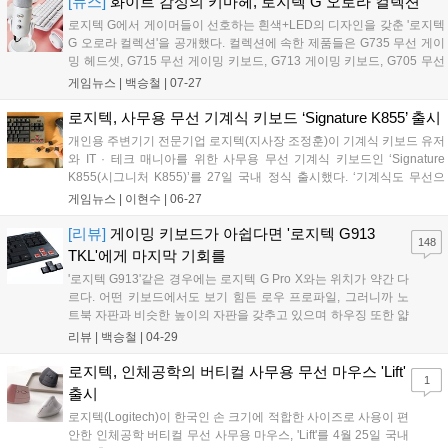
[뉴스]
화이트 감성의 키마헤, 로지텍 G 오로라 컬렉션
로지텍 G에서 게이머들이 선호하는 흰색+LED의 디자인을 갖춘 '로지텍
G 오로라 컬렉션'을 공개했다. 컬렉션에 속한 제품들은 G735 무선 게이
밍 헤드셋, G715 무선 게이밍 키보드, G713 게이밍 키보드, G705 무선
게이밍 마우스다. 오로라 컬렉션은 사회적으로 증가하고 있는 여성 게이
게임뉴스 |
백승철
|
07-27
머를 타깃으로 탄생한 제품으로, 피드백부터 디자인, 엔지니어링 및 마
케팅 담당자 대부분도 여성 팀에 의해 구현되었다고 외신에서 밝혔다....
로지텍, 사무용 무선 기계식 키보드 ‘Signature K855’ 출시
개인용 주변기기 전문기업 로지텍(지사장 조정훈)이 기계식 키보드 유저
와 IT · 테크 매니아를 위한 사무용 무선 기계식 키보드인 ‘Signature
K855(시그니처 K855)’를 27일 국내 정식 출시했다. ‘기계식도 무선으
로’라는 슬로건 아래 출시한 시그니처 K855는 사무용으로 기계식 키보
게임뉴스 |
이현수
|
06-27
드를 사용하며 업무를 보다 효율적이면서도 자유롭게 진행하길 원하...
[리뷰]
게이밍 키보드가 아쉽다면 '로지텍 G913
148
TKL'에게 마지막 기회를
'로지텍 G913'같은 경우에는 로지텍 G Pro X와는 위치가 약간 다
르다. 어떤 키보드에서도 보기 힘든 로우 프로파일, 그러니까 노
트북 자판과 비슷한 높이의 자판을 갖추고 있으며 하우징 또한 얇
기 때문에 유니크한 느낌을 한껏 풍긴다. 내 책상 위에 두더라도
리뷰 |
백승철
|
04-29
부담스럽지 않은 게이밍 감성이 느껴진다고 해야 할까. 무엇보다
무선으로도 활용이 가능하며 화룡점정으로 브랜드 로고가 깔끔
로지텍, 인체공학의 버티컬 사무용 무선 마우스 'Lift'
1
하게 배치된, 화이트 색상을 지원하는 게이밍 키보드는 찾기가 정
출시
말 힘들다는 점도 한몫한다....
로지텍(Logitech)이 한국인 손 크기에 적합한 사이즈로 사용이 편
안한 인체공학 버티컬 무선 사무용 마우스, 'Lift'를 4월 25일 국내