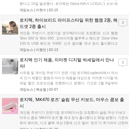
했다고 15일 발표했다. 로지텍은 Dplus KIA가 LCK(리그 오브 레
전드 챔피언스 코리아)에 승격한 2019년 1월에 공식 파트너십을
게임뉴스 |
이현수
|
02-15
최초로 체결하고, 올해에도 파트너십을 체결하며 5년 연속으로
파트너 관계를 이어 나가...
로지텍, 하이브리드 라이프스타일 위한 웹캠 2종, 헤
2
드셋 2종 출시
개인용 주변기기 전문기업 로지텍(지사장 조정훈)은 신규 웹캠
‘Brio 300’과 ‘Brio 500’, 오버이어형 블루투스 헤드셋 ‘Zone Vibe
100’과 USB 헤드셋 ‘H390’ 신규 컬러를 국내 정식 출시했다고
13일 발표했다. 로지텍이 새롭게 선보이는 신규 웹캠과 편안한 착
게임뉴스 |
이형민
|
02-13
용감의 무선 블루투스 헤드셋 제품은 ‘Work. Play. Vibe.(...
로지텍 인기 제품, 지마켓 디지털 빅세일에서 만나
1
자!
사무용 및 게이밍 주변기기 전문 기업 로지텍(Logitech)에서 자사
의 인기 제품인 웹캠과 마이크 제품을 대상으로 지마켓 디지털 빅
세일 할인 프로모션을 진행한다고 밝혔다. 기간은 2월 6일부터
14일까지 진행하며 최대 37% 할인율이 적용된다. '로지텍 스트림
게임뉴스 |
백승철
|
02-07
캠(STREAM CAM)'은 Full HD 1080p 60FPS의 선명한 화질을 구
현하는 PC용 소형 카메라다. 유튜브, 트위치, 틱톡, 아프리카 등
로지텍, 'MK470 로즈' 슬림 무선 키보드, 마우스 콤보 출
라이브 스트리밍(Live Streaming) 개인방송 전용 장비로 적극 추
시
천되는 제품으로, 다양한 화상회의 애플리케이션과 호환되는 것
개인용 주변기기 전문기업 로지텍(지사장 조정훈)이 슬림 무선 키보드 ·
은 물론 프리미엄 듀얼 마이크가 전면에 탑재되어 별도의 마이크
마우스 콤보 ‘MK470 로즈’를 국내 정식 출시했다고 30일 밝혔다. 기존의
없이 음성 녹음이 가능한 장점이 있다....
퓨어 화이트, 시크 블랙 색상 2종에 신규 컬러 ‘로즈’가 추가되어 산뜻하
고 발랄한 데스크 환경을 꾸미길 희망하는 2030세대 직장인들이 이번