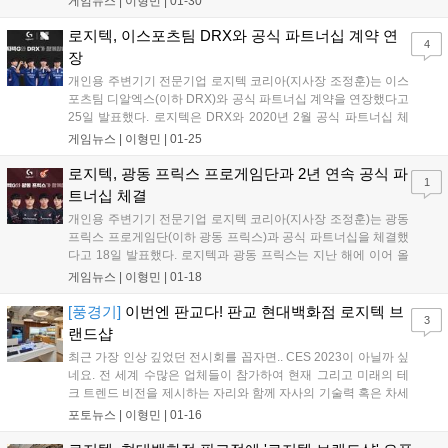
게임뉴스 |
이형민
|
01-30
신제품에 주목할 것으로 예상된다. 로지텍 MK470 슬림 무선...
로지텍, 이스포츠팀 DRX와 공식 파트너십 계약 연
4
장
개인용 주변기기 전문기업 로지텍 코리아(지사장 조정훈)는 이스
포츠팀 디알엑스(이하 DRX)와 공식 파트너십 계약을 연장했다고
25일 발표했다. 로지텍은 DRX와 2020년 2월 공식 파트너십 체
결 이후 매년 공식 후원사로 활동해 왔으며, 이번 계약 연장으로 4
게임뉴스 |
이형민
|
01-25
년 연속으로 팀을 지원하게 됐다. 로지텍은 DRX가 올해에도 변함
없이 좋은 모습을 보일 수 있도록...
로지텍, 광동 프릭스 프로게임단과 2년 연속 공식 파
1
트너십 체결
개인용 주변기기 전문기업 로지텍 코리아(지사장 조정훈)는 광동
프릭스 프로게임단(이하 광동 프릭스)과 공식 파트너십을 체결했
다고 18일 발표했다. 로지텍과 광동 프릭스는 지난 해에 이어 올
해에도 파트너십을 체결하며 2년 연속으로 파트너 관계를 이어
게임뉴스 |
이형민
|
01-18
나가게 됐다. 로지텍은 광동 프릭스 선수단의 성공적인 활동을 위
해 게이밍 마우스, 키보드, 마우스 패드, 헤...
[풍경기]
이번엔 판교다! 판교 현대백화점 로지텍 브
3
랜드샵
최근 가장 인상 깊었던 전시회를 꼽자면.. CES 2023이 아닐까 싶
네요. 전 세계 수많은 업체들이 참가하여 현재 그리고 미래의 테
크 트렌드 비전을 제시하는 자리와 함께 자사의 기술력 혹은 차세
대 제품을 선보이는 전시회였죠. 전시회의 규모는 물론, 특대 사
포토뉴스 |
이형민
|
01-16
이즈를 자랑하던 현지 레스토랑의 피자마저 "이게 말로만 듣던 천
조국의 스케일이구나" 소리가 절로 나...