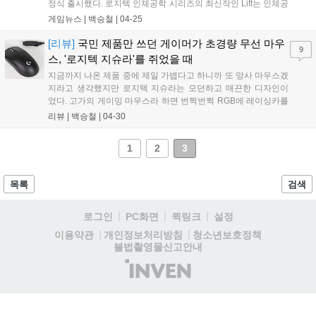
정식 출시했다. 로지텍 인체공학 시리즈의 최신작인 Lift는 인체공
학적 설계의 디자인을 적용하여 장시간 마우스 사용이 필요하거
게임뉴스 |
백승철
|
04-25
나 손목에 불편함을 느끼는 이들에게 적합한 버티컬 마우스 제품
이다. 기존에 출시했던 버티컬 마우스 제품에 비해 작은 '아시안
[리뷰]
국민 제품만 쓰던 게이머가 초경량 무선 마우
9
핏(Asian Fit)' 사이즈 규격을 갖춰 손 크기가 작은 한국의 소비자
스, '로지텍 지슈라'를 쥐었을 때
들도 불편함 없이 사용할 수 있다는 것이 가장 큰 강점이다....
지금까지 나온 제품 중에 제일 가볍다고 하니까 또 망사 마우스겠
지라고 생각했지만 로지텍 지슈라는 모던하고 매끈한 디자인이
었다. 고가의 게이밍 마우스라 하면 번쩍번쩍 RGB에 레이싱카를
표방한듯한 파격적인 디자인이 나올 줄 알았는데 지슈라는 단조
리뷰 |
백승철
|
04-30
롭지만 세련미가 있는 외형을 갖추고 있었다. 누가 내려도 어색하
지 않은, 검은색 고급형 세단 같은 느낌....
1
2
3
목록
검색
로그인
PC화면
퀵링크
설정
청소년보호정책
이용약관
개인정보처리방침
불법촬영물신고안내
(주)
인
벤