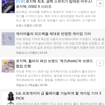
이머들에게 전폭적인 사랑과 관심을 받아왔다....
[리뷰]
로지텍 최초, 광학 스위치가 탑재된 마우스!
14
로지텍, G502 X 시리즈
로지텍은 국내외를 막론하고 현재까지 주변기기 시장에서 높은
인기를 구가하고 있다. 특히 마우스 분야만큼은 독보적 세계 1위
라고 할 수 있을 정도로 점유율이 높다. 저가형부터 고가형까지
가격 대비 성능이 우수하다는 평이 대부분이며, 고질병으로 불리
리뷰 |
이형민
|
10-25
는 더블클릭 이슈를 제외한 모든 면에서 준수하다고 볼 수 있다.
로지텍 G 마우스는 프로게이머 대상 제품으로 G...
게이머들의 피드백을 제대로 반영한 게이밍 기어
이제 게이밍 기어의 혁신은 사용자 피드백에서부터 시작된다. 게임을 즐
기는 이들의 수가 늘어나면서 게이밍 기어 산업 또한 함께 성장했고, 온
라인 커뮤니티와 같은 온라인 영역에서 게이머들이 제품에 대한 의견과
피드백을 적극적으로 개진하고 교류하게 되었기 때문이다. 이전에는 소
게임뉴스 |
이형민
|
10-24
비자들이 이미 출시된 제품에 자기 자신을 소위 ‘끼워 맞추는' 형태로 사
용했다면, 이...
로지텍, 휠라의 패션 브랜드 '케즈(Keds)'와 브랜드
1
협업 진행
개인용 주변기기 전문기업 로지텍(지사장 조정훈)이 휠라코리아
(주)(대표 김지헌)가 운영하는 글로벌 라이프스타일 패션 브랜드
'케즈(Keds)'와 브랜드 협업을 진행한다고 20일 발표했다. 최근
로지텍은 소비자의 니즈에 부합하는 다양한 디자인 요소를 자사
게임뉴스 |
백승철
|
10-20
의 고성능 및 다목적 IT 주변기기 라인업에 집중하고 있으며, 세계
최초 스니커즈 브랜드로 100년이 넘는 역사를 지닌 케즈는 특유
LoL 프로게이머 급 플레이를 가능하게 할 게이밍 기어 3
의 아이코닉한 감성을 담아낸 패션 아이템을 선보이며 소비자들
PICK
의 많은 사랑을 받고 있다. 이번 브랜드 협업은 '컬러'를 주요 테마
세계 최대 e스포츠 대회인 ‘리그 오브 레전드 월드 챔피언십(이하 롤드