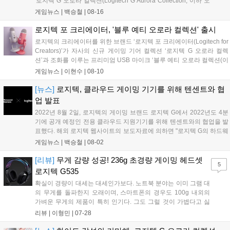
'로지텍 G 오로라 컬렉션(Logitech G Aurora Collection, 이하 오
로라 컬렉션)'의 브랜드 캠페인 콜라보레이션을 선보인다고 8월
게임뉴스 |
백승철
|
08-16
16일에 발표했다. 로지텍은 조유리의 밝고 해맑은 이미지와 파워
풀한 가창력을 기반으로 한 자신감 있는 모습이 오로라 컬렉션의
로지텍 포 크리에이터, '블루 예티 오로라 컬렉션' 출시
가치와 감성과 부합하여 이번 브랜드 콜라보레이션 파트너로 선
로지텍의 크리에이터를 위한 브랜드 ‘로지텍 포 크리에이터(Logitech for
정했다고 밝혔다. 조유리는 2021년 10월 솔로 가수로 데뷔하여
Creators)’가 자사의 신규 게이밍 기어 컬렉션 ‘로지텍 G 오로라 컬렉
활발한 음악 및 방송 활동을 통해 큰 사랑을 받고 있는 가수다....
션’과 조화를 이루는 프리미엄 USB 마이크 ‘블루 예티 오로라 컬렉션(이
하 예티 오로라 컬렉션)’의 국내 출시를 10일 발표했다. 로지텍 포 크리
게임뉴스 |
이현수
|
08-10
에이터의 산하 브랜드 블루 마이크로폰 ‘예티(Yeti)...
[뉴스]
로지텍, 클라우드 게이밍 기기를 위해 텐센트와 협
업 발표
2022년 8월 2일, 로지텍의 게이밍 브랜드 로지텍 G에서 2022년도 4분
기에 공개 예정인 전용 클라우드 지원기기를 위해 텐센트와의 협업을 발
표했다. 해외 로지텍 웹사이트의 보도자료에 의하면 "로지텍 G의 하드웨
어 전문성과 텐센트 게임즈의 스포트웨어 서비스 전문성을 결합하여 클
게임뉴스 |
백승철
|
08-02
라우드 게임 핸드헬드(Gaming Handheld, 휴대용 게임기)를 준비하고
있다"라고 밝혔다. 두 기업은 이미 엑스박스 클라우드 게이밍과 엔비디
[리뷰]
무게 감량 성공! 236g 초경량 게이밍 헤드셋
5
아 지포스나우 팀과 협력하고 있기 때문에 호환성 측면에서 주목받고 있
로지텍 G535
다....
확실이 경량이 대세는 대세인가보다. 노트북 분야는 이미 그램 대
의 무게를 돌파한지 오래이며, 스마트폰의 경우도 100g 내외의
가벼운 무게의 제품이 특히 인기다. 그도 그럴 것이 가볍다고 싫
어하는 사람이 있을까 싶다. 무겁다고 짜증을 내면 더 냈지. 그렇
리뷰 |
이형민
|
07-28
다 보니 요즘은 꼭 가벼워야만하는가? 싶은 제품에도 경량화가
이루어지는 추세다. 예를 들면, 무게 좀...