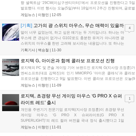
향 셀렉트샵 ‘29CM(이십구센티미터)’에서 프로모션을 진행한다고 5일
발표했다. 이번 행사는 오늘(5일)부터 18일까지 2주간 진행되며, 글로벌
IT 기업 델 테크놀로지스 (Dell Technologies)와 함께한다. 사무용 웹캠
게임뉴스 |
이형민
|
12-05
과 모니터 각 분야의 선두주자인 두 브랜드가 처음으로 함...
[기획]
고가의 광 스위치 마우스, 무슨 매력이 있을까
4
말이 너무 길었는데, 하고 싶은 얘기는 두 가지입니다. 하나는 마
우스에 큰 관심이 없거나 G102로도 충분한 유저가 아니라면 광
스위치의 마우스를 한번 고려해 보시라는 내용입니다. 또 하나는
마우스를 좋아하는 사람들 사이에서 "로지텍 다 좋은데 더블클릭,
기획기사 |
백승철
|
11-30
그것만 어떻게 해결이 안 되나?"라는 얘기가 오간 지 몇 년이 됐는
데, 드디어 그 문제를 종결시킨 마우스가 올해 4분기에 출시했다
로지텍 G, 아이온과 함께 콜라보 프로모션 진행
는 내용입니다....
로지텍의 PC 및 콘솔 게이밍 기어 브랜드인 로지텍 G(지사장 조정훈)가
엔씨소프트(대표 김택진)의 인기 MMORPG ‘아이온 클래식’과 콜라보
프로모션을 진행한다고 9일 발표했다. 이번 콜라보 프로모션은 오늘(9
일) 진행된 아이온 클래식 ‘레버넌트’ 업데이트와 함께 공개 된 아이온 클
게임뉴스 |
이형민
|
11-09
래식 최초의 신직업 ‘집행자’를 로지텍 G만의 게이밍 테크놀로지가 적
용...
로지텍, 초경량 무선 게이밍 마우스 ‘G PRO X 슈퍼
1
라이트 레드’ 출시
개인용 주변기기 전문기업 로지텍(지사장 조정훈)이 초경량 무선
게이밍 마우스 ‘G PRO X 슈퍼라이트(G PRO X
SUPERLIGHT)’의 레드 컬러 버전을 국내 정식 출시했다고 1일
밝혔다. 그동안 G PRO X 슈퍼라이트는 게임 플레이에 최적화된
게임뉴스 |
이형민
|
11-01
기술을 선보이며 치열한 경쟁에서 우위를 점하기를 희망하는 게