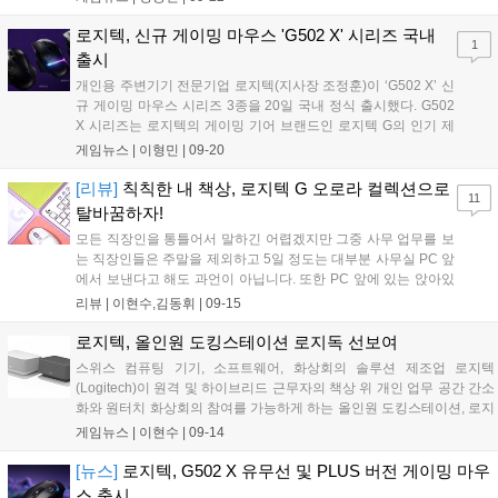
배터리 안에서 클라우드 경험 제공을 목표로 제작된 G 클라우드
게이밍...
로지텍, 신규 게이밍 마우스 'G502 X' 시리즈 국내
1
출시
개인용 주변기기 전문기업 로지텍(지사장 조정훈)이 ‘G502 X’ 신
규 게이밍 마우스 시리즈 3종을 20일 국내 정식 출시했다. G502
X 시리즈는 로지텍의 게이밍 기어 브랜드인 로지텍 G의 인기 제
품 ‘G502’의 디자인을 사용자의 편의에 맞게 개선하고, 게이밍 트
게임뉴스 |
이형민
|
09-20
렌드에 최적화된 혁신적인 최신 기술을 적용해 업그레이드한 신
규 게이밍 마우스 시리즈다....
[리뷰]
칙칙한 내 책상, 로지텍 G 오로라 컬렉션으로
11
탈바꿈하자!
모든 직장인을 통틀어서 말하긴 어렵겠지만 그중 사무 업무를 보
는 직장인들은 주말을 제외하고 5일 정도는 대부분 사무실 PC 앞
에서 보낸다고 해도 과언이 아닙니다. 또한 PC 앞에 있는 앉아있
는 시간은 하루 중 절반 이상을 차지하고요. 사무실이 아니고 집
리뷰 |
이현수,김동휘
|
09-15
에서 재택근무를 한다고 해도 말이죠. 또한, 업무를 보는 것뿐만
아니라 업무가 끝난 뒤 혹은 공휴일이나...
로지텍, 올인원 도킹스테이션 로지독 선보여
스위스 컴퓨팅 기기, 소프트웨어, 화상회의 솔루션 제조업 로지텍
(Logitech)이 원격 및 하이브리드 근무자의 책상 위 개인 업무 공간 간소
화와 원터치 화상회의 참여를 가능하게 하는 올인원 도킹스테이션, 로지
독(Logi Dock)을 선보였다. 로지독은 현대적인 업무공간에 어울리는 우
게임뉴스 |
이현수
|
09-14
아하고 간결한 디자인, 내장 스피커폰과 원터치 미팅 제어 기능 등으로
개...
[뉴스]
로지텍, G502 X 유무선 및 PLUS 버전 게이밍 마우
스 출시