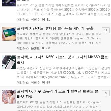
로지텍의 PC 및 콘솔 게이밍 기어 브랜드인 로지텍 G(Logitech G)가 인
기 게이밍 마우스 라인업 중 하나인 G502의 후속작인 G502 X, G502 X
LIGHTSPEED와 G502 X PLUS를 공개했다. G502의 계보를 이어 새롭
게 탄생한 G502 X 라인업은 LIGHTFORCE 하이브리드 스위치를 탑재
게임뉴스 |
이현수
|
08-31
했으며 높은 속도, 정밀성, 사용감을...
로지텍 X 텐센트 '휴대용 클라우드 게임기' 유출
11
로지텍이 텐센트와 협업해 개발 중인 것으로 알려진 휴대용 클라
우드 게임기 '로지텍 G 게이밍 핸드헬드(Logitech G Gaming
Handheld)'의 사진이 유출됐다. 해당 이미지를 유출한 건 IT 팁스
터로 유명한 에반 블래스(Evan Blass)다. IT 매체인 엔가젯과 포
게임뉴스 |
윤홍만
|
08-30
켓나우의 편집장을 역임한 그는 지금까지 수많은 IT 기기가 정식
으로 공개되기...
로지텍, 시그니처 K650 키보드 및 시그니처 MK650 콤보
출시
개인용 주변기기 전문기업 로지텍(지사장 조정훈)이 직장인들의 편안하
고 효율적인 업무를 위한 ‘시그니처 K650(Signature K650)’ 무선 키보드
와 ‘시그니처 MK650(Signature MK650)’ 무선 키보드 마우스 콤보를 29
일 국내 정식 출시했다. 시그니처 K650 키보드와 시그니처 MK650 콤보
게임뉴스 |
이현수
|
08-29
는 다양한 비즈니스 스타일을 지닌 직장인들...
로지텍 G, 가수 조유리와 오로라 컬렉션 브랜드 콜
3
라보 진행
로지텍의 PC 및 콘솔 게이밍 기어 브랜드인 로지텍 G(Logitech
G)에서 가수 조유리와 함께 자사의 새로운 게이밍 기어 컬렉션인