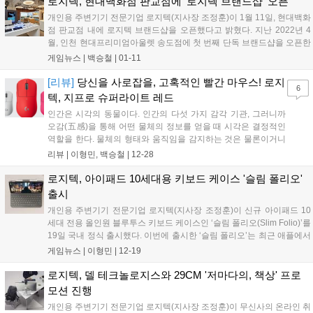
로지텍, 현대백화점 판교점에 '로지텍 브랜드샵' 오픈
개인용 주변기기 전문기업 로지텍(지사장 조정훈)이 1월 11일, 현대백화
점 판교점 내에 로지텍 브랜드샵을 오픈했다고 밝혔다. 지난 2022년 4
월, 인천 현대프리미엄아울렛 송도점에 첫 번째 단독 브랜드샵을 오픈한
바 있는 로지텍에서는 앞으로도 오프라인 매장 수를 점진적으로 확대하
게임뉴스 |
백승철
|
01-11
면서 소비자들과의 접점을 더욱 넓혀갈 계획이다. 현재 로지텍 오프라인
단독 브랜드샵은 현대프리미엄 아울렛 송도점, 현대백화점 판교점, 에버
[리뷰]
당신을 사로잡을, 고혹적인 빨간 마우스! 로지
6
랜드에서 운영 중이다....
텍, 지프로 슈퍼라이트 레드
인간은 시각의 동물이다. 인간의 다섯 가지 감각 기관, 그러니까
오감(五感)을 통해 어떤 물체의 정보를 얻을 때 시각은 결정적인
역할을 한다. 물체의 형태와 움직임을 감지하는 것은 물론이거니
와, 색상까지 구별하여 심리 상태나 감정에 영향을 미치기까지 하
리뷰 |
이형민, 백승철
|
12-28
니까 말이다. 이런 이유에서 시각은 오래전부터 여러 분야를 막론
하고 주요 연구 대상이 되어왔다. 시각을...
로지텍, 아이패드 10세대용 키보드 케이스 '슬림 폴리오'
출시
개인용 주변기기 전문기업 로지텍(지사장 조정훈)이 신규 아이패드 10
세대 전용 올인원 블루투스 키보드 케이스인 ‘슬림 폴리오(Slim Folio)’를
19일 국내 정식 출시했다. 이번에 출시한 ‘슬림 폴리오’는 최근 애플에서
새로 출시한 아이패드 10세대와 호환되는 얇고 가벼운 올인원 키보드 케
게임뉴스 |
이형민
|
12-19
이스 제품이다. 휴대성과 타건감을 강화해 하이브리드 업무 환경...
로지텍, 델 테크놀로지스와 29CM '저마다의, 책상' 프로
모션 진행
개인용 주변기기 전문기업 로지텍(지사장 조정훈)이 무신사의 온라인 취