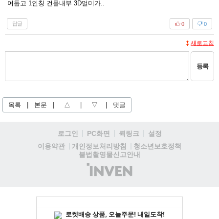
어둡고 1인칭 건물내부 3D멀미가..
답글
0
0
새로고침
등록
목록
|
본문
|
△
|
▽
|
댓글
로그인
PC화면
퀵링크
설정
청소년보호정책
이용약관
개인정보처리방침
불법촬영물신고안내
(주)
인
벤