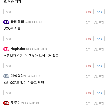
오 취향 저격
답글
0
0
라테엘라
24-04-03 17:39
신고
|
공감 확인
DOOM 인줄
답글
0
0
Hephaistos
24-04-03 20:36
신고
|
공감 확인
낙원보다 이게 더 괜찮아 보이는거 같고
답글
0
0
대상혁2
24-04-04 00:39
신고
|
공감 확인
소리소문도 없이 만들고 있었누
답글
0
0
무로미
24-04-04 07:49
신고
|
공감 확인