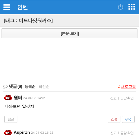
인벤
[태그 : 미드나잇워커스]
[본문 보기]
댓글
(6)
등록순
|
최신순
새로고침
월터
24-04-03 14:05
신고
|
공감 확인
나와보면 알것지
답글
0
0
Aspir1n
24-04-03 16:22
신고
|
공감 확인