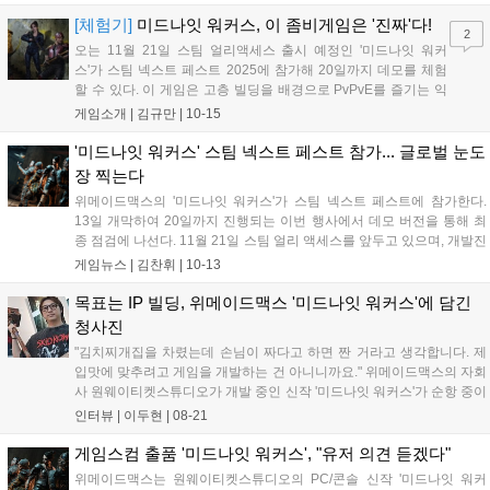
위, 최다 플레이 7위를 기록하며 기대를 모으고 있다....
[체험기]
미드나잇 워커스, 이 좀비게임은 '진짜'다!
2
오는 11월 21일 스팀 얼리액세스 출시 예정인 '미드나잇 워커
스'가 스팀 넥스트 페스트 2025에 참가해 20일까지 데모를 체험
할 수 있다. 이 게임은 고층 빌딩을 배경으로 PvPvE를 즐기는 익
스트랙션 게임이다. 특히 바텐더 캐릭터는 음료 제조를 통해 다양
게임소개 |
김규만
|
10-15
한 효과를 부여할 수 있어 색다른 재미를 선사한다....
'미드나잇 워커스' 스팀 넥스트 페스트 참가... 글로벌 눈도
장 찍는다
위메이드맥스의 '미드나잇 워커스'가 스팀 넥스트 페스트에 참가한다.
13일 개막하여 20일까지 진행되는 이번 행사에서 데모 버전을 통해 최
종 점검에 나선다. 11월 21일 스팀 얼리 액세스를 앞두고 있으며, 개발진
은 실시간 스트리밍과 Q&A 등 소통을 통해 완성도를 높일 예정이다....
게임뉴스 |
김찬휘
|
10-13
목표는 IP 빌딩, 위메이드맥스 '미드나잇 워커스'에 담긴
청사진
"김치찌개집을 차렸는데 손님이 짜다고 하면 짠 거라고 생각합니다. 제
입맛에 맞추려고 게임을 개발하는 건 아니니까요." 위메이드맥스의 자회
사 원웨이티켓스튜디오가 개발 중인 신작 '미드나잇 워커스'가 순항 중이
다. 최근 진행된 3차 글로벌 테스트에서 괄목할 만한 성과를 거두며 글로
인터뷰 |
이두현
|
08-21
벌 시장의 기대감을 높이고 있다. 특히 '개발사가 아닌 이용자가 왕'이라
는 송광...
게임스컴 출품 '미드나잇 워커스', "유저 의견 듣겠다"
위메이드맥스는 원웨이티켓스튜디오의 PC/콘솔 신작 '미드나잇 워커