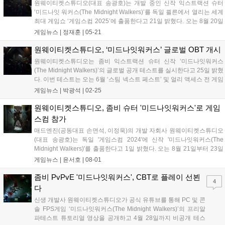
원웨이티켓스튜디오(대표 송광호)는 개발 중인 신작 익스트랙션 슈터
‘미드나잇 워커스(The Midnight Walkers)’를 독일 쾰른에서 열리는 세계
최대 게임쇼 ‘게임스컴 2025’에 출품한다고 21일 밝혔다. 오는 8월 20일
부터 24일까지 열리는 ‘게임스컴 2025’에서 한국콘텐츠진흥원이 운영
게임뉴스 |
정재훈
|
05-21
하는 ‘한국공동관’의 참가기업으로 선정돼 B2C 전시장에...
원웨이티켓스튜디오, ‘미드나잇워커스’ 글로벌 OBT 개시
원웨이티켓스튜디오는 좀비 익스트랙션 슈터 신작 ‘미드나잇워커스
(The Midnight Walkers)’의 글로벌 공개 테스트를 실시한다고 25일 밝혔
다. 이번 테스트는 오는 6월 ‘스팀 넥스트 페스트’ 및 얼리 액세스 전 게임
밸런스 조정과 안정성을 점검하는 마지막 대규모 테스트로 3월 1일 자정
게임뉴스 |
박광석
|
02-25
까지 스팀 플랫폼에서 진행한다. ‘미드나잇워커스’는 멀티플렉스...
원웨이티켓스튜디오, 좀비 슈터 '미드나잇워커스'로 게임
스컴 참가
매드엔진(공동대표 손면석, 이정욱)의 개발 자회사 원웨이티켓스튜디오
(대표 송광호)는 독일 '게임스컴 2024'에 신작 '미드나잇워커스(The
Midnight Walkers)'를 출품한다고 1일 밝혔다. 오는 8월 21일부터 23일
(B2B)까지 열리는 세계최대게임쇼 '게임스컴 2024' 경기도관에 참가하
게임뉴스 |
윤서호
|
08-01
여 '미드나잇워커스' 신규 트레일러와 세부 정보를 처음...
좀비 PvPvE '미드나잇워커스', CBT로 플레이 선뵌
4
다
신생 개발사 원웨이티켓스튜디오가 공식 유튜브를 통해 PC 및 콘
솔 FPS게임 ‘미드나잇워커스(The Midnight Walkers)’의 프리알
파테스트 튜토리얼 영상을 공개하고 4월 28일까지 비공개 테스