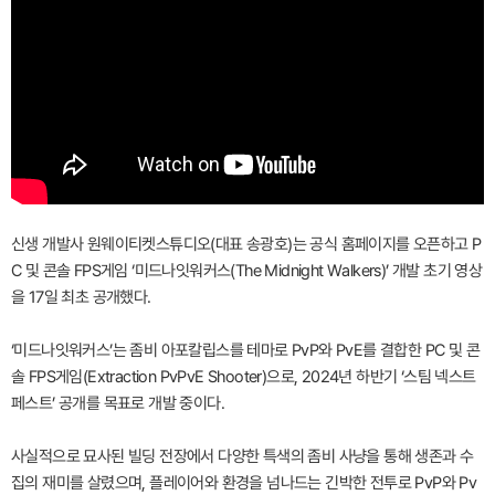
신생 개발사 원웨이티켓스튜디오(대표 송광호)는 공식 홈페이지를 오픈하고 P
C 및 콘솔 FPS게임 ‘미드나잇워커스(The Midnight Walke‌rs)’ 개발 초기 영상
을 17일 최초 공개했다.
‘미드나잇워커스’는 좀비 아포칼립스를 테마로 PvP와 PvE를 결합한 PC 및 콘
솔 FPS게임(Extraction PvPvE Shooter)으로, 2024년 하반기 ‘스팀 넥스트
페스트’ 공개를 목표로 개발 중이다.
사실적으로 묘사된 빌딩 전장에서 다양한 특색의 좀비 사냥을 통해 생존과 수
집의 재미를 살렸으며, 플레이어와 환경을 넘나드는 긴박한 전투로 PvP와 Pv