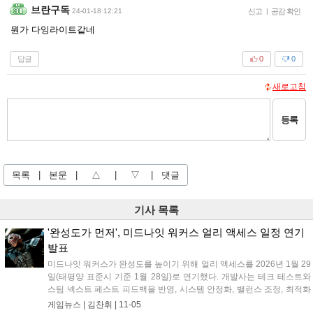
브란구독
24-01-18 12:21
신고
|
공감 확인
뭔가 다잉라이트같네
답글
0
0
새로고침
등록
목록
|
본문
|
△
|
▽
|
댓글
기사 목록
'완성도가 먼저', 미드나잇 워커스 얼리 액세스 일정 연기
발표
미드나잇 워커스가 완성도를 높이기 위해 얼리 액세스를 2026년 1월 29
일(태평양 표준시 기준 1월 28일)로 연기했다. 개발사는 테크 테스트와
스팀 넥스트 페스트 피드백을 반영, 시스템 안정화, 밸런스 조정, 최적화
에 집중할 계획이다. 10월 스팀 넥스트 페스트에서 글로벌 인기 데모 2
게임뉴스 |
김찬휘
|
11-05