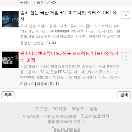
트에 돌입한다. 지난 1월 데모 영상 첫 공개된 ‘미드나잇워커스’는
동영상 |
강승진
|
04-25
좀비 아포칼립스를 테마로 PvP와 PvE를 결합한 PC 및 콘솔 FPS
게임으로 공식 디스...
좀비 잡는 국산 게임 +1, '미드나잇 워커스' CBT 예
6
정
국내 신생 개발사 원웨이티켓스튜디오의 좀비 익스트랙션 슈터
'미드나잇 워커스(The Midnight Walkers)'가 프리 알파 테스터를
모집, 4월 18일부터 공식 테스트에 나선다. 원웨이티켓스튜디오
는 자사 공식 홈페이지 및 스팀 게임 페이지를 통해 '미드나잇 워
동영상 |
강승진
|
04-03
커스'의 공식 티저와 테스트 일정을 공개했다. 개발진은 한국 시각
으로 오는 18일 18시까지...
원웨이티켓스튜디오, 신규 프로젝트 '미드나잇워커
1
스’ 공개
신생 개발사 원웨이티켓스튜디오(대표 송광호)는 공식 홈페이지
를 오픈하고 PC 및 콘솔 FPS게임 ‘미드나잇워커스(The Midnight
Walke‌rs)’ 개발 초기 영상을 17일 최초 공개했다. ‘미드나잇워커
스’는 좀비 아포칼립스를 테마로 PvP와 PvE를 결합한 PC 및 콘
게임뉴스 |
박광석
|
01-18
솔 FPS게임(Extraction PvPvE Shooter)으로, 2024년 하...
목록
검색
로그인
PC화면
퀵링크
설정
청소년보호정책
이용약관
개인정보처리방침
불법촬영물신고안내
(주)