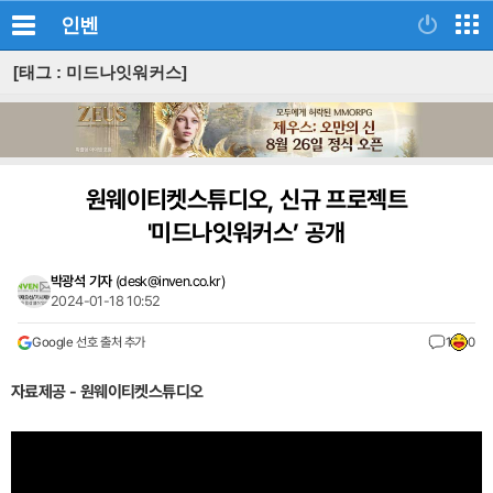
인벤
[태그 : 미드나잇워커스]
원웨이티켓스튜디오, 신규 프로젝트
'미드나잇워커스’ 공개
박광석 기자
(
desk@inven.co.kr
)
2024-01-18 10:52
Google 선호 출처 추가
1
0
자료제공 - 원웨이티켓스튜디오