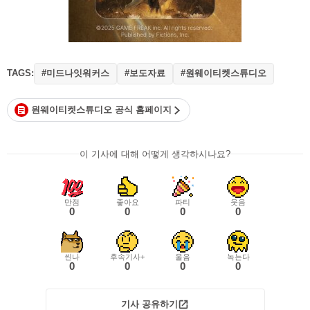
TAGS:
#미드나잇워커스
#보도자료
#원웨이티켓스튜디오
원웨이티켓스튜디오 공식 홈페이지
이 기사에 대해 어떻게 생각하시나요?
만점
좋아요
파티
웃음
0
0
0
0
씬나
후속기사+
울음
녹는다
0
0
0
0
기사 공유하기