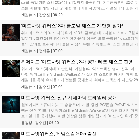
스'를 독일 게임스컴 2024에 24일까지 출품한다. 한국공동관에 B2C 부
스를 마련해 게임 시연 및 체험 플레이를 제공하고, 개발진과의 소통 기
회를 제공한다. 4분기 스팀 넥스트 페스트와 얼리 액세스 버전에 피드백
게임뉴스 |
강승진
|
08-20
을 반영할 예정이다. 부스 방문객에게는 게임 세계관을 담은 굿즈 5종을
증정한다....
‘미드나잇 워커스’ 3차 글로벌 테스트 24만명 참가!
위메이드맥스의 '미드나잇 워커스' 3차 글로벌 테크니컬 테스트가 7월 4
일부터 3일간 24만 명이 참여한 가운데 성공적으로 종료됐다. 스트리머
들의 참여로 트위치에서 높은 시청자 수를 기록했으며, 스팀 '트렌딩 게
임' 리스트에 재진입했다. 참가자들은 타격감과 긴장감을 높이 평가했으
게임뉴스 |
정재훈
|
07-09
며, 4분기 얼리액세스에 대한 기대감을 표했다. 원웨이티켓스튜디오는 8
월 '게임스컴 2025' 한국 공동관에 참가해 체험존을 운영하고 굿즈를 제
위메이드 '미드나잇 워커스', 3차 공개 테크 테스트 진행
공할 예정이다....
위메이드맥스(각자대표 손면석, 이길형)의 익스트랙션 슈터 신작 ‘미드
나잇 워커스(The Midnight Walkers)’가 실시간 스트리밍과 시네마틱 트
레일러를 통해 유저들에게 정보를 공개했다. 위메이드맥스가 지난달 29
일(한국 시간 기준) 오전 11시부터 오후 5시까지 ‘미드나잇 워커스’ 파트
게임뉴스 |
김수진
|
07-03
너 스트리머 전용 테스트를 진행했다. 스트리밍 플랫폼 트위치에...
미드나잇 워커스, 신규 시네마틱 트레일러 공개
원웨이티켓스튜디오(대표 송광호)가 개발 중인 PC/콘솔 PvPvE 익스트
랙션 신작 ‘미드나잇 워커스(The Midnight Walkers)’의 첫번째 시네마틱
트레일러를 공개했다. 이번 영상은 생존 게임 참가자 ‘미드나잇 워커’ 중
한 명인 ‘브릭(Brick)’의 일상을 콘셉트로 게임 속 긴장과 감정의 흐름을
동영상 |
김수진
|
06-30
약 3분 20초 분량으로 담았다. 어두운 방...
미드나잇워커스, 게임스컴 2025 출전