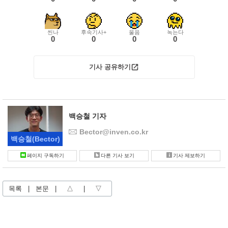
씬나
후속기사+
울음
녹는다
0
0
0
0
기사 공유하기
백승철 기자
Bector@inven.co.kr
백승철
(Bector)
페이지 구독하기
다른 기사 보기
기사 제보하기
목록
|
본문
|
△
|
▽