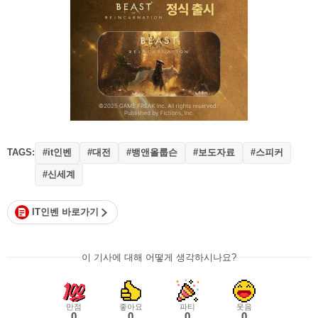
TAGS:
#it인벤
#대전
#뱅앤올룹슨
#보도자료
#스피커
#신세계
IT인벤 바로가기
이 기사에 대해 어떻게 생각하시나요?
만점
좋아요
파티
웃음
0
0
0
0