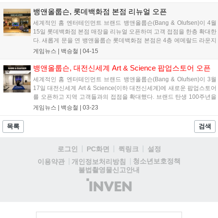
깊은 몰입감과 여운을 조선 문인화의 동양적 미감 및 후각적 감각으로
재해석하여 실내 공간에 구현한 것이 특징이다. 게임 플레이 전 정적인
뱅앤올룹슨, 롯데백화점 본점 리뉴얼 오픈
집중이 필요하거나 사운드 플레이의 시각·청각적 몰입을 방 안 전체의
세계적인 홈 엔터테인먼트 브랜드 뱅앤올룹슨(Bang & Olufsen)이 4월
환경으로 확장하고자 하는 사용자들에게 새로운 공간적 경험을 제공할
15일 롯데백화점 본점 매장을 리뉴얼 오픈하며 고객 접점을 한층 확대한
것으로 전망된다....
다. 새롭게 문을 연 뱅앤올룹슨 롯데백화점 본점은 4층 에메랄드 라운지
옆에 위치하며, 국내 최초로 새로운 매장 콘셉트를 적용해 기존 매장보
게임뉴스 |
백승철
|
04-15
다 한층 밝고 컬러풀한 브랜드 공간으로 재탄생했다. 브랜드 특유의 북
유럽 미학을 현대적으로 풀어낸 이번 공간은 고객이 뱅앤올룹슨의 사운
뱅앤올룹슨, 대전신세계 Art & Science 팝업스토어 오픈
드와 디자인을 한층 몰입감 있게 경험할 수 있도록 구성한 것이 특징이
세계적인 홈 엔터테인먼트 브랜드 뱅앤올룹슨(Bang & Olufsen)이 3월
다....
17일 대전신세계 Art & Science(이하 대전신세계)에 새로운 팝업스토어
를 오픈하고 지역 고객들과의 접점을 확대했다. 브랜드 탄생 100주년을
기념하는 특별한 비주얼 머천다이징(VM)으로 꾸며진 이번 팝업스토어
게임뉴스 |
백승철
|
03-23
는 대전신세계 2층 발렛 라운지 옆에 자리해, 뱅앤올룹슨만의 독보적인
사운드와 미학적 가치를 일상 속에서 보다 가까이 경험할 수 있는 공간
목록
검색
으로 운영한다. 브랜드의 아이코닉한 디자인과 압도적인 몰입감을 자랑
하는 사운드 시스템을 직접 체험하며, 프리미엄 오디오가 제안하는 새로
로그인
PC화면
퀵링크
설정
운 라이프스타일을 만나볼 수 있다....
청소년보호정책
이용약관
개인정보처리방침
불법촬영물신고안내
(주)
인
벤