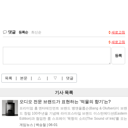
댓글
등록순
|
최신순
새로고침
새로고침
등록
목록
|
본문
|
△
|
▽
|
댓글
기사 목록
오디오 전문 브랜드가 표현하는 '먹물의 향기'는?
프리미엄 홈 엔터테인먼트 브랜드 뱅앤올룹슨(Bang & Olufsen)이 브랜
드 창립 100주년을 기념해 라이프스타일 브랜드 이스턴에디션(Eastern
Edition)과 협업한 룸 스프레이 '묵향의 소리(The Sound of Ink)'를 오는
6월 15일 출시한다. 이번 신제품은 뱅앤올룹슨의 순수한 사운드가 가진
게임뉴스 |
백승철
|
06-01