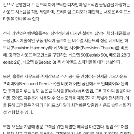
간으로 운영한다. 브랜드의 아이코닉한 디자인과 압도적인 몰입감을 자랑하는
사운드 시스템을 직접 체험하며, 프리미엄 오디오가 제안하는 새로운 라이프스
타일을 만나볼 수 있다.
전시 라인업은 뱅앤올룹슨의 장인정신과 디자인 철학이 집약된 핵심 제품들로
구성된다. 예술적인 구동 방식이 돋보이는 비주얼 사운드의 정점 베오비전 하
모니(Beovision Harmony)와 베오비전 시어터(Beovision Theatre)를 비롯
해, 강력한 사운드 퍼포먼스를 구현하는 베오랩 50(Beolab 50), 베오랩 28(B
eolab 28), 베오랩 8(Beolab 8) 등 하이엔드 스피커들을 대거 선보인다.
또한, 훌륭한 사운드와 존재감으로 주거 공간을 완성하는 신제품 베오사운드
프리미어(Beosound Premiere)를 비롯해 어떤 공간에서도 인테리어와 완벽
한 조화를 이루는 감도 높은 플렉시블 (Flexible) 라인업, 그리고 야외 활동이나
이동 중에도 자유롭게 사용할 수 있는 포터블 제품군까지 폭넓게 전시된다. 이
를 통해 고객들은 각자의 라이프스타일에 최적화된 맞춤형 사운드 솔루션을 직
접 경험할 수 있다.
또한 오픈을 기념해 방문 고객을 위한 특별한 혜택을 마련한다. 팝업스토어를
방문해 신규 고객으로 등록하는 고객에게 감사의 의미를 담은 초콜릿을 증정하