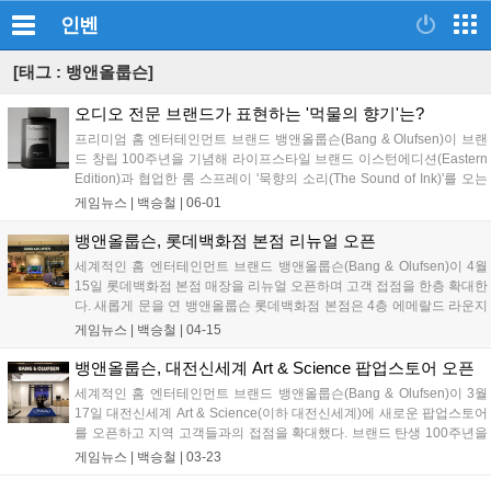
인벤
[태그 : 뱅앤올룹슨]
오디오 전문 브랜드가 표현하는 '먹물의 향기'는?
프리미엄 홈 엔터테인먼트 브랜드 뱅앤올룹슨(Bang & Olufsen)이 브랜
드 창립 100주년을 기념해 라이프스타일 브랜드 이스턴에디션(Eastern
Edition)과 협업한 룸 스프레이 '묵향의 소리(The Sound of Ink)'를 오는
6월 15일 출시한다. 이번 신제품은 뱅앤올룹슨의 순수한 사운드가 가진
게임뉴스 |
백승철
|
06-01
깊은 몰입감과 여운을 조선 문인화의 동양적 미감 및 후각적 감각으로
재해석하여 실내 공간에 구현한 것이 특징이다. 게임 플레이 전 정적인
뱅앤올룹슨, 롯데백화점 본점 리뉴얼 오픈
집중이 필요하거나 사운드 플레이의 시각·청각적 몰입을 방 안 전체의
세계적인 홈 엔터테인먼트 브랜드 뱅앤올룹슨(Bang & Olufsen)이 4월
환경으로 확장하고자 하는 사용자들에게 새로운 공간적 경험을 제공할
15일 롯데백화점 본점 매장을 리뉴얼 오픈하며 고객 접점을 한층 확대한
것으로 전망된다....
다. 새롭게 문을 연 뱅앤올룹슨 롯데백화점 본점은 4층 에메랄드 라운지
옆에 위치하며, 국내 최초로 새로운 매장 콘셉트를 적용해 기존 매장보
게임뉴스 |
백승철
|
04-15
다 한층 밝고 컬러풀한 브랜드 공간으로 재탄생했다. 브랜드 특유의 북
유럽 미학을 현대적으로 풀어낸 이번 공간은 고객이 뱅앤올룹슨의 사운
뱅앤올룹슨, 대전신세계 Art & Science 팝업스토어 오픈
드와 디자인을 한층 몰입감 있게 경험할 수 있도록 구성한 것이 특징이
세계적인 홈 엔터테인먼트 브랜드 뱅앤올룹슨(Bang & Olufsen)이 3월
다....
17일 대전신세계 Art & Science(이하 대전신세계)에 새로운 팝업스토어
를 오픈하고 지역 고객들과의 접점을 확대했다. 브랜드 탄생 100주년을
기념하는 특별한 비주얼 머천다이징(VM)으로 꾸며진 이번 팝업스토어
게임뉴스 |
백승철
|
03-23
는 대전신세계 2층 발렛 라운지 옆에 자리해, 뱅앤올룹슨만의 독보적인