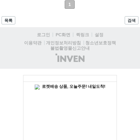
사운드와 미학적 가치를 일상 속에서 보다 가까이 경험할 수 있는 공간
1
으로 운영한다. 브랜드의 아이코닉한 디자인과 압도적인 몰입감을 자랑
하는 사운드 시스템을 직접 체험하며, 프리미엄 오디오가 제안하는 새로
운 라이프스타일을 만나볼 수 있다....
목록
검색
로그인
PC화면
퀵링크
설정
청소년보호정책
이용약관
개인정보처리방침
불법촬영물신고안내
(주)
인
벤