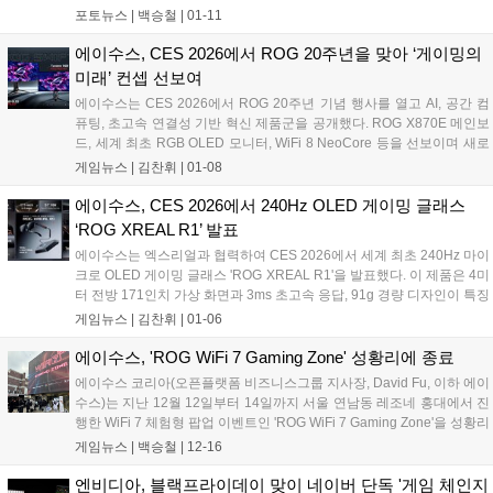
보였다. 특히 240Hz 마이크로 OLED를 탑재한 ROG XREAL R1 AR 게
포토뉴스 |
백승철
|
01-11
이밍 글래스, 코지마 프로덕션과의 콜라보를 통해 루덴스의 철학을 그대
로 담은 ROG Flow Z13-KJP, 본격적으로 타깃을 잡고 브랜드화되고 있
에이수스, CES 2026에서 ROG 20주년을 맞아 ‘게이밍의
는 ProArt 라인업과 고프로(GoPro)와의 협업으로 선보이는 노트북까
미래’ 컨셉 선보여
지....
에이수스는 CES 2026에서 ROG 20주년 기념 행사를 열고 AI, 공간 컴
퓨팅, 초고속 연결성 기반 혁신 제품군을 공개했다. ROG X870E 메인보
드, 세계 최초 RGB OLED 모니터, WiFi 8 NeoCore 등을 선보이며 새로
운 게이밍 표준을 제시했다....
게임뉴스 |
김찬휘
|
01-08
에이수스, CES 2026에서 240Hz OLED 게이밍 글래스
‘ROG XREAL R1’ 발표
에이수스는 엑스리얼과 협력하여 CES 2026에서 세계 최초 240Hz 마이
크로 OLED 게이밍 글래스 'ROG XREAL R1'을 발표했다. 이 제품은 4미
터 전방 171인치 가상 화면과 3ms 초고속 응답, 91g 경량 디자인이 특징
이다. ROG 생태계와 완벽 통합되며, 공간 코프로세싱과 전자식 변색 렌
게임뉴스 |
김찬휘
|
01-06
즈, Sound by Bose 기술로 몰입감 넘치는 게이밍 경험을 제공한다....
에이수스, 'ROG WiFi 7 Gaming Zone' 성황리에 종료
에이수스 코리아(오픈플랫폼 비즈니스그룹 지사장, David Fu, 이하 에이
수스)는 지난 12월 12일부터 14일까지 서울 연남동 레조네 홍대에서 진
행한 WiFi 7 체험형 팝업 이벤트인 'ROG WiFi 7 Gaming Zone'을 성황리
에 종료했다고 밝혔다. 'ROG WiFi 7 Gaming Zone'은 게임을 즐기는 데
게임뉴스 |
백승철
|
12-16
있어 핵심 요소로 자리 잡은 유무선 공유기의 중요성을 알리고 저변을
확대하고자, 최신 무선 규격인 WiFi 7과 10Gbps 초고속 유선 네트워크
엔비디아, 블랙프라이데이 맞이 네이버 단독 '게임 체인지