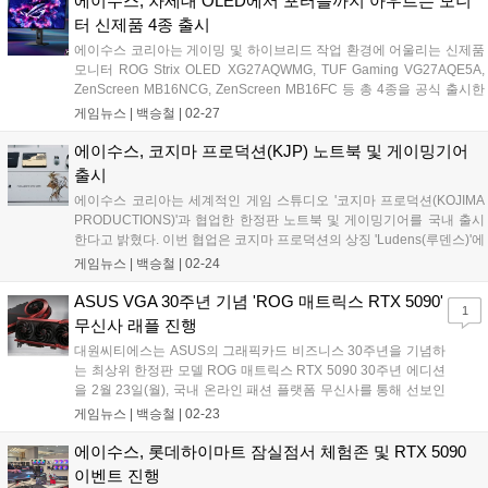
에이수스, 차세대 OLED에서 포터블까지 아우르는 모니
피와 금빛 포인트는 게임 속 장비를 그대로 옮겨온 듯한 디테일을 보여
터 신제품 4종 출시
준다. 단순히 하이엔드 장비를 뛰어넘어, 하나의 테크 오브제로서의 역
에이수스 코리아는 게이밍 및 하이브리드 작업 환경에 어울리는 신제품
할 또한 고려하여 제작된듯하다....
모니터 ROG Strix OLED XG27AQWMG, TUF Gaming VG27AQE5A,
ZenScreen MB16NCG, ZenScreen MB16FC 등 총 4종을 공식 출시한
다고 밝혔다. 'ROG Strix OLED XG27AQWMG'는 27인치 크기에 QHD
게임뉴스 |
백승철
|
02-27
해상도를 갖춘 OLED 기반 하이엔드 게이밍 모니터다. 4층 스택 구조의
'탠덤(Tandem) OLED' 기술을 적용해 기존 세대 WOLED 패널 대비 15%
에이수스, 코지마 프로덕션(KJP) 노트북 및 게이밍기어
향상된 피크 밝기와 25% 확장된 컬러 영역, 60% 더 긴 OLED 수명을 제
출시
공하는 것이 특징이다....
에이수스 코리아는 세계적인 게임 스튜디오 '코지마 프로덕션(KOJIMA
PRODUCTIONS)'과 협업한 한정판 노트북 및 게이밍기어를 국내 출시
한다고 밝혔다. 이번 협업은 코지마 프로덕션의 상징 'Ludens(루덴스)'에
서 영감을 받아 ROG의 도전 정신을 담은 메시지 'For Ludens Who
게임뉴스 |
백승철
|
02-24
Dare'를 제품 전반에 반영한 것이 특징이다. 신제품 ROG 플로우 Z13-
KJP는 코지마 프로덕션 디자인을 담은 한정판 스페셜 에디션으로 전설
ASUS VGA 30주년 기념 'ROG 매트릭스 RTX 5090'
1
적인 아티스트 신카와 요지의 컨셉 아트 기반 디자인 요소를 제품 디테
무신사 래플 진행
일에 적용해 협업 아이덴티티를 강화했다. 또한 전용 케이스와 커스텀
대원씨티에스는 ASUS의 그래픽카드 비즈니스 30주년을 기념하
패키징, 맞춤형 전원 어댑터, Armoury Crate 전용 테마 등 스페셜 에디션
는 최상위 한정판 모델 ROG 매트릭스 RTX 5090 30주년 에디션
만의 구성을 제공해 소장 가치를 높였다....
을 2월 23일(월), 국내 온라인 패션 플랫폼 무신사를 통해 선보인
다. 이번에 선보이는 'ROG 매트릭스 RTX 5090 30주년 에디션'은
게임뉴스 |
백승철
|
02-23
ASUS가 그래픽카드를 제조해 온 지난 30년간의 혁신과 기술력
을 집대성한 제품이다. 엔비디아의 최신 플래그십 GPU인
에이수스, 롯데하이마트 잠실점서 체험존 및 RTX 5090
GeForce RTX 5090을 기반으로, ASUS만의 독보적인 쿨링 솔루
이벤트 진행
션과 프리미엄 디자인이 적용되었다....