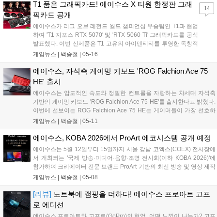
전용 컨트롤 독(Control Dock)을 포함됐다. 고주사율과 초저지연 기술을
T1 품은 그래픽카드! 에이수스 X 티원 한정판 그래
14
결합하여 이동 중에도 고성능 모니터 수준의 매끄러운 게임 플레이 환경
픽카드 공개
을 제공한다....
에이수스가 리그 오브 레전드 월드 챔피언십 우승팀인 T1과 협업
하여 'T1 지포스 RTX 5070' 및 'RTX 5060 Ti' 그래픽카드를 공식
발표했다. 이번 신제품은 T1 고유의 아이덴티티를 투영한 독창적
인 디자인과 에이수스의 핵심 냉각 기술을 결합하여, 게임 플레이
게임뉴스 |
백승철
|
05-16
시 안정적인 프레임 유지와 저소음 환경을 제공하는 것이 특징이
다. 양사는 이번 협업을 통해 단순한 하드웨어 성능 향상을 넘어 e
에이수스, 자석축 게이밍 키보드 'ROG Falchion Ace 75
스포츠 팬들을 위해 특별한 수집 가치까지 제공한다....
HE' 출시
에이수스는 압도적인 속도와 정밀한 컨트롤을 자랑하는 차세대 자석축
기반의 게이밍 키보드 'ROG Falchion Ace 75 HE'를 출시한다고 밝혔다.
이번에 선보이는 ROG Falchion Ace 75 HE는 게이머들이 가장 선호하
는 75% 레이아웃을 채택해, 키보드 사용 시에 반응성을 높이고 풀배열
게임뉴스 |
백승철
|
05-11
키보드 대비 넉넉한 마우스 이동 공간을 확보한 것이 특징이다. ROG의
최신 자석축인 ROG HFX V2X 자석축 스위치와 ROG HFX V2 스위치를
에이수스, KOBA 2026에서 ProArt 에코시스템 공개 예정
사용하였으며, ROG 홀 센서를 탑재하여 전기적 노이즈와 간섭을 최소
에이수스는 5월 12일부터 15일까지 서울 강남 코엑스(COEX) 전시장에
화함으로써 극강의 정밀도와 일관된 타건감을 제공하는 것이 특징이
서 개최되는 '국제 방송·미디어·음향·조명 전시회(이하 KOBA 2026)'에
다....
참가하여 크리에이터 전문 브랜드 ProArt 기반의 최신 방송 및 영상 제작
솔루션을 선보인다고 밝혔다. 에이수스는 이번 KOBA 2026에서 8.5부스
게임뉴스 |
백승철
|
05-08
규모의 전시 공간을 마련하고, ProArt 라인업 전반에 걸친 제품군을 대거
공개할 예정이다. 크리에이터에게 영감을 주기 위한 최상의 모니터, 노
[리뷰]
노트북에 캠핑을 더하다! 에이수스 프로아트 고프
트북, 데스크톱, 컴포넌트 및 주변기기에 이르기까지 모든 카테고리에
로 에디션
대한 생태계를 시연하고 직접 체험할 수 있도록 구성했다....
에이수스 프로아트와 고프로(GoPro)의 협업, 어떤 느낌이 나는가? 고프