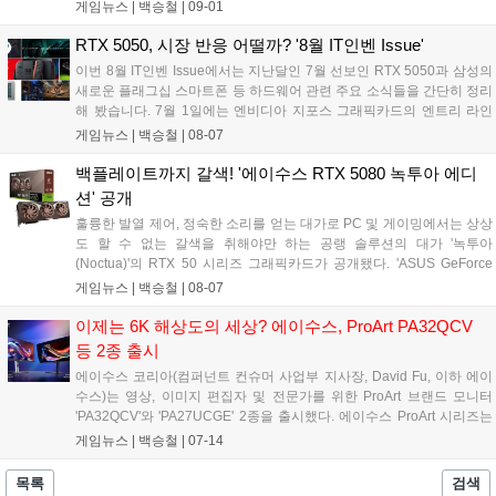
다. 'ROG Falcata 게이밍 키보드'는 사용자가 의도한 키 입력을 정
게임뉴스 |
백승철
|
09-01
밀하게 반영하는 성능과 인체공학 기반의 분리형 디자인으로 유
연성을 갖춰 다양한 게임 환경에 대응하는 제품이다. 'ROG
RTX 5050, 시장 반응 어떨까? '8월 IT인벤 Issue'
Harpe II Ace 게이밍 마우스'는 발로란트의 스타플레이어
이번 8월 IT인벤 Issue에서는 지난달인 7월 선보인 RTX 5050과 삼성의
'Demon1'을 포함해 최고의 프로 게이머들과의 협업을 통해 개발
새로운 플래그십 스마트폰 등 하드웨어 관련 주요 소식들을 간단히 정리
되었다. 이를 통해 정밀한 움직임 및 신뢰성을 갖추어 플레이어의
해 봤습니다. 7월 1일에는 엔비디아 지포스 그래픽카드의 엔트리 라인
잠재력을 극대화하여 실현할 수 있도록 설계되었다....
업, RTX 5050이 출시됐습니다. 50 및 60 라인업의 제품은 가격 접근성
게임뉴스 |
백승철
|
08-07
이 좋기 때문에 인기가 좋은 제품임에도 불구하고 이번 RTX 5050은 전
세계 하드웨어 커뮤니티로부터 혹평을 받고 있습니다....
백플레이트까지 갈색! '에이수스 RTX 5080 녹투아 에디
션' 공개
훌륭한 발열 제어, 정숙한 소리를 얻는 대가로 PC 및 게이밍에서는 상상
도 할 수 없는 갈색을 취해야만 하는 공랭 솔루션의 대가 '녹투아
(Noctua)'의 RTX 50 시리즈 그래픽카드가 공개됐다. 'ASUS GeForce
RTX 5080 16GB GDDR7 Noctua OC Edition'이 주는 느낌은 이전 세대
게임뉴스 |
백승철
|
08-07
와 차원이 다르다. RTX 30부터 꾸준히 등장해온 그동안의 녹투아 그래
픽카드는 뭔가 그래픽카드 골격에 녹투아 쿨러를 얹은 것 같은 느낌이었
이제는 6K 해상도의 세상? 에이수스, ProArt PA32QCV
다. 하지만 이번 RTX 5080에서는 정말로 협업하여 디자인 및 제작이 되
등 2종 출시
었다는 느낌을 풍긴다. 색깔도 이런데 자꾸 풍긴다고 해서 미안하지만
에이수스 코리아(컴퍼넌트 컨슈머 사업부 지사장, David Fu, 이하 에이
사실이다. 그래픽카드를 감싸고 있는 겉면뿐만 아니라 백플레이트까지
수스)는 영상, 이미지 편집자 및 전문가를 위한 ProArt 브랜드 모니터
녹투아를 상징하는 갈색으로 구성되어 있다....
'PA32QCV'와 'PA27UCGE' 2종을 출시했다. 에이수스 ProArt 시리즈는
사진작가, 비디오그래퍼, 건축가, 아티스트 등 크리에이티브 전문가를
게임뉴스 |
백승철
|
07-14
위한 프리미엄 브랜드로 고성능 하드웨어와 함께 창의적인 작업에서 요
구되는 정밀한 색 재현력과 안정적인 워크플로우를 제공한다....
목록
검색