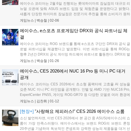
에이수스 코리아는 2월 6일 진행되는 롯데하이마트 잠실점의 대규모 리
뉴얼 오픈에 맞춰 ASUS 브랜드 입점 및 체험존을 운영한다고 밝혔다.
새롭게 단장한 하이마트 잠실점은 전문가의 추천을 통해 소비자가 원하
는 사양으로 맞춤형 조립 PC를 구매할 수 있는 전용 공간인 '조립 PC
게임뉴스 |
백승철
|
02-06
존'을 신설했다. 에이수스는 이곳에서 자사의 프리미엄 게이밍 브랜드
ROG(Republic of Gamers)를 비롯해 TUF Gaming, ProArt, Prime 등 다
에이수스, e스포츠 프로게임단 DRX와 공식 파트너십 체
양한 제품 라인업을 전시하고, 신뢰성 높은 고성능 PC를 구성할 수 있는
결
'Powered by ASUS' PC 솔루션을 선보인다....
에이수스 코리아는 ROG 브랜드를 통해 e스포츠 구단인 DRX와 공식 글
로벌 파트너십을 체결했다고 발표했다. 이번 파트너십을 통해 ROG는
향후 2년간 DRX의 공식 게이밍 하드웨어 파트너로 활동한다. DRX의 발
로란트(Valorant) 및 리그 오브 레전드(League of Legends) 팀을 비롯해
게임뉴스 |
백승철
|
01-26
FC온라인, 철권 등 대전 격투 종목을 포함한 모든 선수단은 훈련과 실전
경기에서 ROG의 신기술이 적용된 게이밍 기어를 사용하게 된다....
에이수스, CES 2026에서 NUC 16 Pro 등 미니 PC 대거
공개
에이수스 코리아는 CES 2026에서 초소형 폼팩터에 고효율 AI 성능을
갖춘 NUC 미니 PC 라인업을 공개했다. 인텔 및 AMD 기반 NUC16 Pro,
ExpertCenter PN55, 게이밍 ROG GR70 등 다양한 모델로 여러 환경에
강력한 성능과 확장성을 제공한다....
게임뉴스 |
김찬휘
|
01-12
[현장+]
"사랑해요 제피러스!" CES 2026 에이수스 쇼룸
소신 발언하자면, 이번 CES 2026에서 본 공간 중 ASUS(에이수스)의 쇼
룸이 가장 만족스러웠다. 에이수스에서는 브랜드 ROG의 브랜드 론칭
20주년을 기념하여 독보적인 콘셉트와 강력한 성능의 제품들을 대거 선