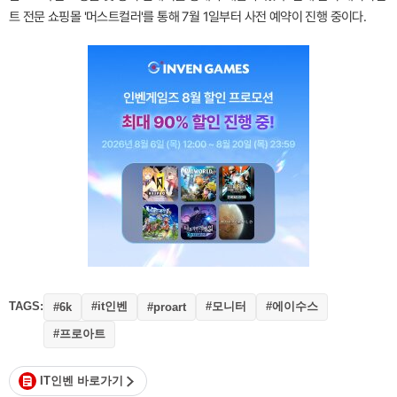
트 전문 쇼핑몰 '머스트컬러'를 통해 7월 1일부터 사전 예약이 진행 중이다.
TAGS:
#it인벤
#모니터
#에이수스
#6k
#proart
#프로아트
IT인벤 바로가기