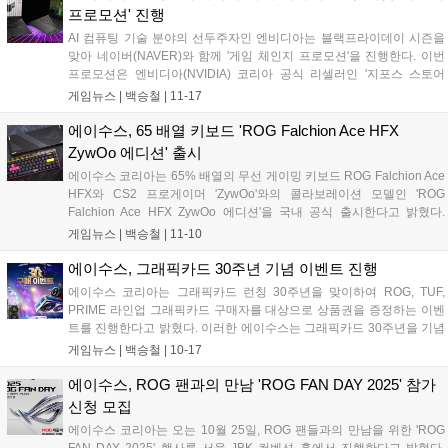
에 대한 주제로 직접 체험하고 알아볼 수 있는 기회를 제공하기 위해 기
프로모션' 진행
획된 행사다. 이번 팝업은 약 2,000여 명의 방문객이 찾으며 성황리에 마
AI 컴퓨팅 기술 분야의 선두주자인 엔비디아는 블랙프라이데이 시즌을
무리됐다....
맞아 네이버(NAVER)와 함께 '게임 체인지 프로모션'을 진행한다. 이번
프로모션은 엔비디아(NVIDIA) 코리아 공식 리셀러인 '지포스 스토어
(GeForce Store)'를 통해 11월 17일(월)부터 11월 30일(일)까지 2주간
게임뉴스 |
백승철
|
11-17
진행되며, 지포스 RTX 50 시리즈 기반의 데스크탑과 노트북을 대상으로
최대 30만 원 상당의 할인 혜택을 제공한다. 네이버와의 협력을 통해 진
에이수스, 65 배열 키보드 'ROG Falchion Ace HFX
행되는 이번 프로모션은 행사 기간 동안 지포스 스토어 내 프로모션 대
ZywOo 에디션' 출시
상 제품을 구매하면 10만 원의 네이버 단독 할인 쿠폰이 제공된다. 여기
에이수스 코리아는 65% 배열의 무선 게이밍 키보드 ROG Falchion Ace
에 카드 결제 시 추가 7% 할인(최대 20만 원) 혜택이 함께 적용돼 소비자
HFX와 CS2 프로게이머 'ZywOo'와의 콜라보레이션 모델인 'ROG
는 최대 30만 원 상당의 할인 혜택을 받을 수 있다....
Falchion Ace HFX ZywOo 에디션'을 국내 공식 출시한다고 밝혔다.
ZywOo(자이우) 선수는 본명 마티외 에르보(Mathieu Herbaut)로 에이수
게임뉴스 |
백승철
|
11-10
스의 게이밍 브랜드 Republic of Gamers(ROG)의 공식 스폰서십을 받고
있는 Team Vitality 소속의 프로게이머다. 이번 에디션 모델은 카운터 스
에이수스, 그래픽카드 30주년 기념 이벤트 진행
트라이크의 전설적인 플레이어로 평가받는 있는 ZywOo(자이우) 선수
에이수스 코리아는 그래픽카드 런칭 30주년을 맞이하여 ROG, TUF,
개인의 퍼스널리티를 반영한 디자인과 컬러를 적용하여 한정판만의 차
PRIME 라인업 그래픽카드 구매자를 대상으로 상품권을 증정하는 이벤
별화된 비주얼 아이덴티티를 완성했다....
트를 진행한다고 밝혔다. 이러한 에이수스는 그래픽카드 30주년을 기념
하여 RTX 5060 Ti / RTX 5070 / RX 9060 XT / RX 9070XT 등 소비자 선
게임뉴스 |
백승철
|
10-17
호도가 높은 그래픽카드에 대해 상품권을 증정하는 이벤트를 진행하며,
ROG, TUF, PRIME 브랜드 제품 구매 시 최대 6만 원권 상품권을 증정한
에이수스, ROG 팬과의 만남 'ROG FAN DAY 2025' 참가
다....
신청 모집
에이수스 코리아는 오는 10월 25일, ROG 팬들과의 만남을 위한 'ROG
FAN DAY 2025' 행사를 서울 JBK 컨벤션 홀에서 진행한다고 밝혔다.