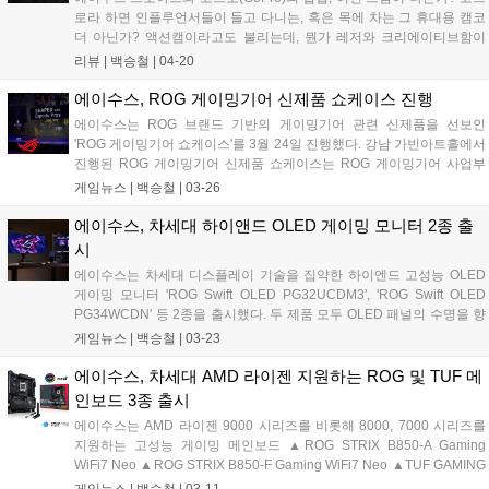
로라 하면 인플루언서들이 들고 다니는, 혹은 목에 차는 그 휴대용 캠코
더 아닌가? 액션캠이라고도 불리는데, 뭔가 레저와 크리에이티브함이
섞인, 감성으로 얘기하자면 캠핑 감성이 물씬 풍기는데, 에이수스의 프
리뷰 |
백승철
|
04-20
로아트는 비즈니스 라인업 중 프리미엄을 상징하는 브랜드인데, 둘이 합
쳐 '에이수스 프로아트 고프로 에디션(ProArt GoPro Edition) PX13'를 선
에이수스, ROG 게이밍기어 신제품 쇼케이스 진행
보였다....
에이수스는 ROG 브랜드 기반의 게이밍기어 관련 신제품을 선보인
'ROG 게이밍기어 쇼케이스'를 3월 24일 진행했다. 강남 가빈아트홀에서
진행된 ROG 게이밍기어 신제품 쇼케이스는 ROG 게이밍기어 사업부
총괄 크리스 황(Kris Huang)의 인사말을 시작으로 ROG(Republic of
게임뉴스 |
백승철
|
03-26
Gamers) 브랜드가 갖고 있는 "게이머를 위한 공화국"이라는 의미답게
승리를 위한 강력하고 다양한 게이밍기어 제품들을 전시 및 공개했다....
에이수스, 차세대 하이앤드 OLED 게이밍 모니터 2종 출
시
에이수스는 차세대 디스플레이 기술을 집약한 하이엔드 고성능 OLED
게이밍 모니터 'ROG Swift OLED PG32UCDM3', 'ROG Swift OLED
PG34WCDN' 등 2종을 출시했다. 두 제품 모두 OLED 패널의 수명을 향
상시키는 에이수스 OLED Care Pro가 적용돼 장시간 작업이나 게임 플
게임뉴스 |
백승철
|
03-23
레이에도 선명하고 일관된 비주얼을 보여주도록 설계되었다. 더불어 사
용자의 위치를 감지해 자리를 비울 경우 자동으로 화면을 블랙으로 전환
에이수스, 차세대 AMD 라이젠 지원하는 ROG 및 TUF 메
하여 번인을 예방하는 Neo Proximity Sensor가 탑재되어 패널의 수명을
인보드 3종 출시
연장한다....
에이수스는 AMD 라이젠 9000 시리즈를 비롯해 8000, 7000 시리즈를
지원하는 고성능 게이밍 메인보드 ▲ROG STRIX B850-A Gaming
WiFi7 Neo ▲ROG STRIX B850-F Gaming WiFi7 Neo ▲TUF GAMING
X870-PRO WiFi7 W Neo 등 3종을 출시한다고 밝혔다. Neo 시리즈는
게임뉴스 |
백승철
|
03-11