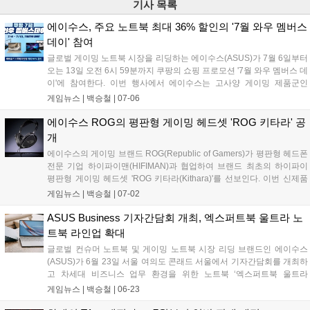
기사 목록
에이수스, 주요 노트북 최대 36% 할인의 '7월 와우 멤버스
데이' 참여
글로벌 게이밍 노트북 시장을 리딩하는 에이수스(ASUS)가 7월 6일부터
오는 13일 오전 6시 59분까지 쿠팡의 쇼핑 프로모션 '7월 와우 멤버스 데
이'에 참여한다. 이번 행사에서 에이수스는 고사양 게이밍 제품군인
ROG 스트릭스 및 TUF 게이밍을 포함한 총 29종의 노트북을 대상으로
게임뉴스 |
백승철
|
07-06
최대 36%의 할인 혜택을 제공한다....
에이수스 ROG의 평판형 게이밍 헤드셋 'ROG 키타라' 공
개
에이수스의 게이밍 브랜드 ROG(Republic of Gamers)가 평판형 헤드폰
전문 기업 하이파이맨(HIFIMAN)과 협업하여 브랜드 최초의 하이파이
평판형 게이밍 헤드셋 'ROG 키타라(Kithara)'를 선보인다. 이번 신제품
은 표면 전체가 움직이는 100mm 평판형 드라이버와 오픈형 구조를 채
게임뉴스 |
백승철
|
07-02
택해 게이머가 인게임 사운드의 위치를 명확하게 포착할 수 있도록 사운
드 공간감을 극대화한 것이 특징이다. 또한 광대역 주파수를 지원하는
ASUS Business 기자간담회 개최, 엑스퍼트북 울트라 노
붐 마이크와 다양한 교체형 플러그를 기본 제공해 PC 및 콘솔 등 여러 플
트북 라인업 확대
랫폼에서 정밀한 사운드 플레이와 원활한 팀보이스 환경을 지원한다....
글로벌 컨슈머 노트북 및 게이밍 노트북 시장 리딩 브랜드인 에이수스
(ASUS)가 6월 23일 서울 여의도 콘래드 서울에서 기자간담회를 개최하
고 차세대 비즈니스 업무 환경을 위한 노트북 ‘엑스퍼트북 울트라
(ExpertBook Ultra)’를 공개했다. 이번 신제품은 초경량 설계와 고해상도
게임뉴스 |
백승철
|
06-23
고주사율 디스플레이를 갖춰 외부 이동이 잦은 전문가와 크리에이터의