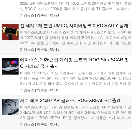
2026 플레이엑스포에 참가한다. ROG 브랜드 20주년을 맞아 복각 모델
인 ROG Crosshair 2006을 국내 최초 공개하며, T1 콜라보 그래픽카드
등 다양한 하드웨어를 전시한다. 부스 내 레이싱 및 포터블 존 등 체험 공
게임뉴스 |
강승진
|
05-21
간과 다나와 협업 이벤트도 마련해 관람객들에게 다채로운 즐길 거리를
제공할 예정이다....
전 세계 1개 뿐인 UMPC, 사이버펑크 X ROG ALLY 공개
에이수스(ASUS)가 대만 커스텀 기기 제작팀 AK 스튜디오 및 사이버펑
크 2077 개발진과 협력해 특별 제작된 'ROG Xbox ALLY X 사이버펑크
2077 에디션'을 공개했다. 전 세계 단 한 대만 제작된 이 기기는 외관을
사이버펑크 테마로 수작업 개조했으며, 내부에는 AMD 라이젠 AI Z2 익
게임뉴스 |
백승철
|
05-19
스트림 프로세서와 24GB 메모리를 탑재하는 등 사양 자체는 일반적인
ROG Xbox ALLY X와 동일하다고 한다....
에이수스, 2026년형 게이밍 노트북 'ROG Strix SCAR 및
G 시리즈' 국내 출시
에이수스(ASUS)가 최신 프로세서와 고주사율 디스플레이를 탑재해 게
이밍 성능을 극대화한 차세대 게이밍 노트북 'ROG Strix SCAR' 및 'ROG
Strix G 시리즈'를 국내 공식 출시했다. 이번 신제품은 최신 인텔 코어 울
트라 및 AMD 라이젠 프로세서를 기반으로 설계되어 AAA급 게임부터 e
게임뉴스 |
백승철
|
05-19
스포츠 환경까지 폭넓게 지원하며, 대폭 향상된 시스템 전력과 쿨링 구
조를 통해 게이머에게 흔들림 없는 프레임 방어 및 쾌적한 플레이 환경
세계 최초 240Hz AR 글래스, 'ROG XREAL R1' 출격
을 제공하는 것이 특징이다....
에이수스(ASUS)의 게이밍 브랜드 ROG와 글로벌 XR 하드웨어 기업
XREAL(엑스리얼)이 협업하여 세계 최초 240Hz 주사율을 갖춘 게이밍
AR 글래스 'ROG XREAL R1'를 공개했다. 이 제품은 소니 마이크로
OLED 패널을 통해 4미터 거리에서 최대 171인치의 가상 화면을 구현하
게임뉴스 |
백승철
|
05-16
며, 특히 ROG ALLY(엘라이) 및 주요 콘솔과의 원활한 연동을 지원하는