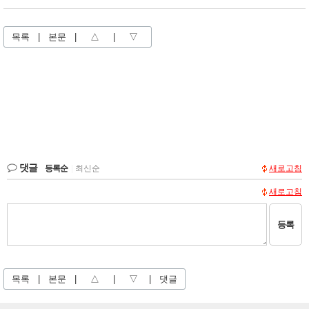
목록
|
본문
|
△
|
▽
댓글
등록순
|
최신순
새로고침
새로고침
등록
목록
|
본문
|
△
|
▽
|
댓글