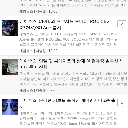
ROG FAN DAY 2025는 에이수스 그래픽카드 30주년을 기념하고 ROG
를 사랑하는 유저들과의 만남을 위해 마련된 자리로 10월 25일 오후 3
게임뉴스 |
백승철
|
10-15
시, 서울 JBK 컨벤션 홀에서 진행된다. ROG의 다양한 하드웨어와 더불
어 신제품 전시 및 체험 그리고 다양한 이벤트와 경품이 제공될 예정으
에이수스, 610Hz의 초고사율 모니터 'ROG Strix
2
로 참가 신청은 에이수스 공식 홈페이지 및 ASUS ROG SNS 채널을 통
XG248QSG Ace' 출시
해 가능하다....
에이수스 코리아는 610Hz 주사율의 'ROG Strix XG248QSG
Ace'를 출시했다. ROG Strix XG248QSG Ace 게이밍 모니터는 e
스포츠 프로게이머와 게이머를 위해 설계된 전문 게이밍 모니터
다. e스포츠 프로게이머가 요구하는 집중력에 적합한 24.1인치
게임뉴스 |
백승철
|
10-13
스크린 사이즈 그리고 극한의 610Hz(OC, 600Hz 기본) 주사율로
비주얼의 부드러움과 변화를 빠르게 파악하여, 한 차원 높은 수준
에이수스, 인텔 및 씨게이트와 함께 AI 컴퓨팅 솔루션 세
의 플레이가 가능하도록 설계된 제품이다. 0.1ms의 응답속도와
미나 투어 진행
개선된 익스트림 로우 모션 블러 2 기술을 적용해 모션 블러과 고
IT 솔루션 분야의 글로벌 리더 에이수스 코리아(컴퍼넌트 커머셜 사업부
스팅 현상을 최소화하여 상대의 움직임을 빠르게 추적 가능하며,
지사장 강인석, 이하 에이수스)가 대전을 시작으로 광주, 대구, 부산 등 4
0.8ms의 낮은 인풋렉을 더해 입력 지연 없는 즉각적인 반응을 지
개 도시에서 AI 컴퓨팅 솔루션 세미나를 진행했다고 밝혔다. 에이수스는
원하여 게이머가 경기에서 유리한 고지를 선점할 수 있다....
AI 시대의 핵심 플레이어로 NVIDIA와의 파트너 관계를 통한 강력한
게임뉴스 |
백승철
|
09-26
GPU 컴퓨팅 기술력을 바탕으로 서버 시장에서 두각을 나타내고 있다.
이번 세미나는 AI를 통해 급변하고 있는 시장 환경 속에서 에이수스의 서
에이수스, 분리형 키보드 포함한 게이밍기어 2종 출
1
버, IoT, 미니 PC 기술이 어떻게 비즈니스의 경계를 확장하고 새로운 가
시
치를 창출하는지에 대한 깊이 있는 제안과 방향 설정을 위해 마련되었
에이수스 코리아(이하 에이수스)는 75% 배열에 혁신적인 분리형
다....
인체공학 게이밍 키보드 'ROG Falcata'와 프로게이머와의 협업으
로 개발된 게이밍 마우스 'ROG Harpe II Ace'를 출시한다고 밝혔