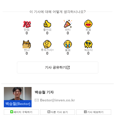
이 기사에 대해 어떻게 생각하시나요?
만점
좋아요
파티
웃음
0
0
0
0
씬나
후속기사+
울음
녹는다
0
0
0
0
기사 공유하기
백승철 기자
Bector@inven.co.kr
백승철
(Bector)
페이지 구독하기
다른 기사 보기
기사 제보하기