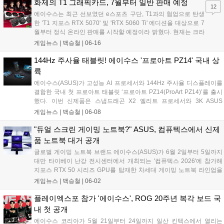
작업 및 그래픽 출력 환경을 개선한 것이 특징이다. 에이수스는 엑스퍼
화제의 T1 그래픽카드, 7월부터 일반 판매 예정
12
트북 울트라를 비롯한 신규 라인업을 공식 스토어 및 주요 오픈마켓을
에이수스는 최근 선보였던 e스포츠 구단, T1과의 협업으로 탄생
통해 당일부터 본격적인 판매에 돌입한다고 밝혔다....
한 'T1 지포스 RTX 5070' 및 'RTX 5060 Ti' 에디션을 대상으로 7
월부터 정식 온라인 판매를 시작할 예정이라 밝혔다. 현재는 크라
우드 펀딩 플랫폼, 텀블벅에서 예약 판매를 진행하고 있다. 이번
게임뉴스 |
백승철
|
06-16
제품은 T1 선수들의 역동적인 모습이 담긴 아트워크와 팀 로고를
적용해 소장 가치를 높인 것이 특징이다....
144Hz 주사율 태블릿! 에이수스 '프로아트 PZ14' 국내 상
륙
에이수스(ASUS)가 고성능 AI 프로세서와 144Hz 주사율 디스플레이를
결합한 국내 첫 프로아트 태블릿 ‘프로아트 PZ14(ProArt PZ14)’를 출시
했다. 이번 신제품은 스냅드래곤 X2 엘리트 프로세서와 3K ASUS
Lumina Pro OLED 디스플레이를 탑재해 고해상도 그래픽 작업과 부드
게임뉴스 |
백승철
|
06-08
러운 화면 전환을 지원하는 것이 특징이다. 32GB LPDDR5X RAM과
1TB PCIe 4.0 SSD를 바탕으로 안정적인 구동 환경을 제공하며, 온디바
"듀얼 스크린 게이밍 노트북?" ASUS, 컴퓨텍스에서 신제
이스 AI 기능 처리를 위한 최대 80 TOPS 성능의 NPU를 갖췄다....
품 노트북 대거 공개
글로벌 게이밍 노트북 브랜드 에이수스(ASUS)가 6월 2일부터 5일까지
대만 타이베이 난강 전시센터에서 개최되는 '컴퓨텍스 2026'에 참가해
지포스 RTX 50 시리즈 GPU를 탑재한 차세대 게이밍 노트북 라인업을
대거 공개했다. 에이수스는 게이밍 브랜드 ROG의 출범 20주년을 기념
게임뉴스 |
백승철
|
06-02
해 현장에서 체험형 전시존인 'ROG Lab'을 운영하며, 고사양 게임 플레
이 환경을 강화하는 플래그십 모델과 차세대 AI 기술의 융합을 선보인다.
플레이엑스포 참가 '에이수스', ROG 20주년 복각 보드 국
이번에 공개된 신제품들은 강력한 그래픽 처리 성능과 고주사율 디스플
내 첫 공개
레이, 첨단 쿨링 시스템을 결합하여 고사양 게임에서도 안정적인 프레임
에이수스 코리아가 5월 21일부터 24일까지 일산 킨텍스에서 열리는
유지와 시각적 몰입감을 제공하는 것이 특징이다....