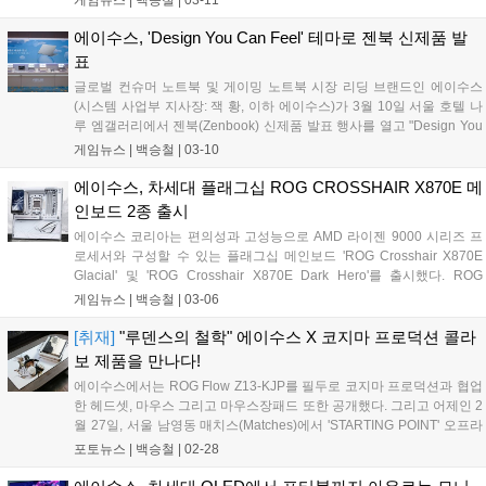
기존 세대 메인보드 대비 차세대 AMD 라이젠 프로세서를 위한 향상된
메모리 성능 그리고 확장성과 사용자 편의성을 제공하는 것에 초점을 맞
에이수스, 'Design You Can Feel' 테마로 젠북 신제품 발
춘 리프레시 모델이다. NitroPath DRAM 기술을 적용하여 신호 무결성
표
을 높여 고클럭 메모리 및 안정적인 오버클럭을 지원한다. 또한 PCIe 5.0
글로벌 컨슈머 노트북 및 게이밍 노트북 시장 리딩 브랜드인 에이수스
기반 그래픽카드 및 스토리지 재배분을 통해 확장성을 확보하였다....
(시스템 사업부 지사장: 잭 황, 이하 에이수스)가 3월 10일 서울 호텔 나
루 엠갤러리에서 젠북(Zenbook) 신제품 발표 행사를 열고 "Design You
Can Feel"을 테마로 한 새로운 젠북 라인업과 제품 디자인 철학을 공개
게임뉴스 |
백승철
|
03-10
했다. 이번 행사는 에이수스가 제시하는 프리미엄 노트북 경험과 디자인
철학을 공유하는 자리로, 젠북 라인업의 소재 혁신과 사용자 경험을 현
에이수스, 차세대 플래그십 ROG CROSSHAIR X870E 메
장에서 직접 체감할 수 있도록 전시 및 체험 중심으로 구성됐다....
인보드 2종 출시
에이수스 코리아는 편의성과 고성능으로 AMD 라이젠 9000 시리즈 프
로세서와 구성할 수 있는 플래그십 메인보드 'ROG Crosshair X870E
Glacial' 및 'ROG Crosshair X870E Dark Hero'를 출시했다. ROG
Crosshair 메인보드 시리즈는 20년의 역사를 바탕으로 하이엔드 부품,
게임뉴스 |
백승철
|
03-06
다양한 부가 기능과 전문적인 BIOS 컨트롤, 사용자 친화적인 인터페이
스와 뛰어난 성능을 갖춘 라인업이다. 특히 이번 신제품에는 DDR5 메모
[취재]
"루덴스의 철학" 에이수스 X 코지마 프로덕션 콜라
리 성능을 끌어올리는 NitroPath DRAM 기술과 조립 편의성을 개선한
보 제품을 만나다!
AIO Q-Connector 등 최신 기술이 대거 적용된 것이 특징이다....
에이수스에서는 ROG Flow Z13-KJP를 필두로 코지마 프로덕션과 협업
한 헤드셋, 마우스 그리고 마우스장패드 또한 공개했다. 그리고 어제인 2
월 27일, 서울 남영동 매치스(Matches)에서 'STARTING POINT' 오프라
인 이벤트를 진행했다. ROG Flow Z13-KJP는 코지마 프로덕션의 '신카
포토뉴스 |
백승철
|
02-28
와 요지'가 직접 디자인에 참여하여 제작됐다고 한다. CNC 가공 알루미
늄 섀시와 카본 파이버 액센트, 그리고 제품 곳곳에 각인된 타이포그래