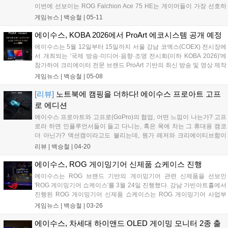
이번에 선보이는 ROG Falchion Ace 75 HE는 게이머들이 가장 선호하
는 75% 레이아웃을 채택해, 키보드 사용 시에 반응성을 높이고 풀배열
게임뉴스 |
백승철
|
05-11
키보드 대비 넉넉한 마우스 이동 공간을 확보한 것이 특징이다. ROG의
최신 자석축인 ROG HFX V2X 자석축 스위치와 ROG HFX V2 스위치를
에이수스, KOBA 2026에서 ProArt 에코시스템 공개 예정
사용하였으며, ROG 홀 센서를 탑재하여 전기적 노이즈와 간섭을 최소
에이수스는 5월 12일부터 15일까지 서울 강남 코엑스(COEX) 전시장에
화함으로써 극강의 정밀도와 일관된 타건감을 제공하는 것이 특징이
서 개최되는 '국제 방송·미디어·음향·조명 전시회(이하 KOBA 2026)'에
다....
참가하여 크리에이터 전문 브랜드 ProArt 기반의 최신 방송 및 영상 제작
솔루션을 선보인다고 밝혔다. 에이수스는 이번 KOBA 2026에서 8.5부스
게임뉴스 |
백승철
|
05-08
규모의 전시 공간을 마련하고, ProArt 라인업 전반에 걸친 제품군을 대거
공개할 예정이다. 크리에이터에게 영감을 주기 위한 최상의 모니터, 노
[리뷰]
노트북에 캠핑을 더하다! 에이수스 프로아트 고프
트북, 데스크톱, 컴포넌트 및 주변기기에 이르기까지 모든 카테고리에
로 에디션
대한 생태계를 시연하고 직접 체험할 수 있도록 구성했다....
에이수스 프로아트와 고프로(GoPro)의 협업, 어떤 느낌이 나는가? 고프
로라 하면 인플루언서들이 들고 다니는, 혹은 목에 차는 그 휴대용 캠코
더 아닌가? 액션캠이라고도 불리는데, 뭔가 레저와 크리에이티브함이
섞인, 감성으로 얘기하자면 캠핑 감성이 물씬 풍기는데, 에이수스의 프
리뷰 |
백승철
|
04-20
로아트는 비즈니스 라인업 중 프리미엄을 상징하는 브랜드인데, 둘이 합
쳐 '에이수스 프로아트 고프로 에디션(ProArt GoPro Edition) PX13'를 선
에이수스, ROG 게이밍기어 신제품 쇼케이스 진행
보였다....
에이수스는 ROG 브랜드 기반의 게이밍기어 관련 신제품을 선보인
'ROG 게이밍기어 쇼케이스'를 3월 24일 진행했다. 강남 가빈아트홀에서
진행된 ROG 게이밍기어 신제품 쇼케이스는 ROG 게이밍기어 사업부
총괄 크리스 황(Kris Huang)의 인사말을 시작으로 ROG(Republic of
게임뉴스 |
백승철
|
03-26
Gamers) 브랜드가 갖고 있는 "게이머를 위한 공화국"이라는 의미답게
승리를 위한 강력하고 다양한 게이밍기어 제품들을 전시 및 공개했다....
에이수스, 차세대 하이앤드 OLED 게이밍 모니터 2종 출