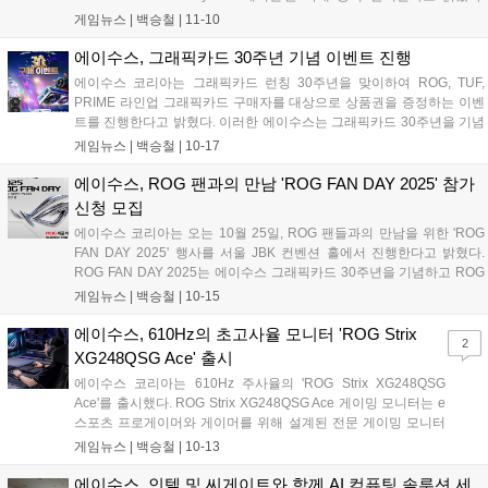
ZywOo(자이우) 선수는 본명 마티외 에르보(Mathieu Herbaut)로 에이수
게임뉴스 |
백승철
|
11-10
스의 게이밍 브랜드 Republic of Gamers(ROG)의 공식 스폰서십을 받고
있는 Team Vitality 소속의 프로게이머다. 이번 에디션 모델은 카운터 스
에이수스, 그래픽카드 30주년 기념 이벤트 진행
트라이크의 전설적인 플레이어로 평가받는 있는 ZywOo(자이우) 선수
에이수스 코리아는 그래픽카드 런칭 30주년을 맞이하여 ROG, TUF,
개인의 퍼스널리티를 반영한 디자인과 컬러를 적용하여 한정판만의 차
PRIME 라인업 그래픽카드 구매자를 대상으로 상품권을 증정하는 이벤
별화된 비주얼 아이덴티티를 완성했다....
트를 진행한다고 밝혔다. 이러한 에이수스는 그래픽카드 30주년을 기념
하여 RTX 5060 Ti / RTX 5070 / RX 9060 XT / RX 9070XT 등 소비자 선
게임뉴스 |
백승철
|
10-17
호도가 높은 그래픽카드에 대해 상품권을 증정하는 이벤트를 진행하며,
ROG, TUF, PRIME 브랜드 제품 구매 시 최대 6만 원권 상품권을 증정한
에이수스, ROG 팬과의 만남 'ROG FAN DAY 2025' 참가
다....
신청 모집
에이수스 코리아는 오는 10월 25일, ROG 팬들과의 만남을 위한 'ROG
FAN DAY 2025' 행사를 서울 JBK 컨벤션 홀에서 진행한다고 밝혔다.
ROG FAN DAY 2025는 에이수스 그래픽카드 30주년을 기념하고 ROG
를 사랑하는 유저들과의 만남을 위해 마련된 자리로 10월 25일 오후 3
게임뉴스 |
백승철
|
10-15
시, 서울 JBK 컨벤션 홀에서 진행된다. ROG의 다양한 하드웨어와 더불
어 신제품 전시 및 체험 그리고 다양한 이벤트와 경품이 제공될 예정으
에이수스, 610Hz의 초고사율 모니터 'ROG Strix
2
로 참가 신청은 에이수스 공식 홈페이지 및 ASUS ROG SNS 채널을 통
XG248QSG Ace' 출시
해 가능하다....
에이수스 코리아는 610Hz 주사율의 'ROG Strix XG248QSG
Ace'를 출시했다. ROG Strix XG248QSG Ace 게이밍 모니터는 e
스포츠 프로게이머와 게이머를 위해 설계된 전문 게이밍 모니터
다. e스포츠 프로게이머가 요구하는 집중력에 적합한 24.1인치
게임뉴스 |
백승철
|
10-13
스크린 사이즈 그리고 극한의 610Hz(OC, 600Hz 기본) 주사율로
비주얼의 부드러움과 변화를 빠르게 파악하여, 한 차원 높은 수준
에이수스, 인텔 및 씨게이트와 함께 AI 컴퓨팅 솔루션 세