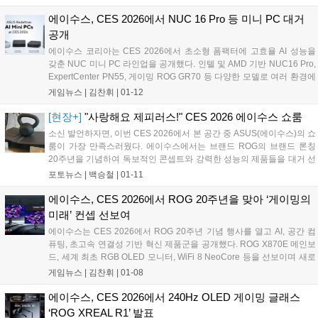
FC온라인, 철권 등 대전 격투 종목을 포함한 모든 선수단은 훈련과 실전
경기에서 ROG의 신기술이 적용된 게이밍 기어를 사용하게 된다....
에이수스, CES 2026에서 NUC 16 Pro 등 미니 PC 대거
공개
에이수스 코리아는 CES 2026에서 초소형 폼팩터에 고효율 AI 성능을
갖춘 NUC 미니 PC 라인업을 공개했다. 인텔 및 AMD 기반 NUC16 Pro,
ExpertCenter PN55, 게이밍 ROG GR70 등 다양한 모델로 여러 환경에
강력한 성능과 확장성을 제공한다....
게임뉴스 |
김찬휘
|
01-12
[현장+]
"사랑해요 제피러스!" CES 2026 에이수스 쇼룸
소신 발언하자면, 이번 CES 2026에서 본 공간 중 ASUS(에이수스)의 쇼
룸이 가장 만족스러웠다. 에이수스에서는 브랜드 ROG의 브랜드 론칭
20주년을 기념하여 독보적인 콘셉트와 강력한 성능의 제품들을 대거 선
보였다. 특히 240Hz 마이크로 OLED를 탑재한 ROG XREAL R1 AR 게
포토뉴스 |
백승철
|
01-11
이밍 글래스, 코지마 프로덕션과의 콜라보를 통해 루덴스의 철학을 그대
로 담은 ROG Flow Z13-KJP, 본격적으로 타깃을 잡고 브랜드화되고 있
에이수스, CES 2026에서 ROG 20주년을 맞아 ‘게이밍의
는 ProArt 라인업과 고프로(GoPro)와의 협업으로 선보이는 노트북까
미래’ 컨셉 선보여
지....
에이수스는 CES 2026에서 ROG 20주년 기념 행사를 열고 AI, 공간 컴
퓨팅, 초고속 연결성 기반 혁신 제품군을 공개했다. ROG X870E 메인보
드, 세계 최초 RGB OLED 모니터, WiFi 8 NeoCore 등을 선보이며 새로
운 게이밍 표준을 제시했다....
게임뉴스 |
김찬휘
|
01-08
에이수스, CES 2026에서 240Hz OLED 게이밍 글래스
‘ROG XREAL R1’ 발표