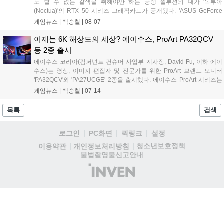
도 할 수 없는 갈색을 취해야만 하는 공랭 솔루션의 대가 '녹투아
(Noctua)'의 RTX 50 시리즈 그래픽카드가 공개됐다. 'ASUS GeForce
RTX 5080 16GB GDDR7 Noctua OC Edition'이 주는 느낌은 이전 세대
게임뉴스 |
백승철
|
08-07
와 차원이 다르다. RTX 30부터 꾸준히 등장해온 그동안의 녹투아 그래
픽카드는 뭔가 그래픽카드 골격에 녹투아 쿨러를 얹은 것 같은 느낌이었
이제는 6K 해상도의 세상? 에이수스, ProArt PA32QCV
다. 하지만 이번 RTX 5080에서는 정말로 협업하여 디자인 및 제작이 되
등 2종 출시
었다는 느낌을 풍긴다. 색깔도 이런데 자꾸 풍긴다고 해서 미안하지만
에이수스 코리아(컴퍼넌트 컨슈머 사업부 지사장, David Fu, 이하 에이
사실이다. 그래픽카드를 감싸고 있는 겉면뿐만 아니라 백플레이트까지
수스)는 영상, 이미지 편집자 및 전문가를 위한 ProArt 브랜드 모니터
녹투아를 상징하는 갈색으로 구성되어 있다....
'PA32QCV'와 'PA27UCGE' 2종을 출시했다. 에이수스 ProArt 시리즈는
사진작가, 비디오그래퍼, 건축가, 아티스트 등 크리에이티브 전문가를
게임뉴스 |
백승철
|
07-14
위한 프리미엄 브랜드로 고성능 하드웨어와 함께 창의적인 작업에서 요
구되는 정밀한 색 재현력과 안정적인 워크플로우를 제공한다....
목록
검색
로그인
PC화면
퀵링크
설정
청소년보호정책
이용약관
개인정보처리방침
불법촬영물신고안내
(주)
인
벤