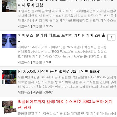
의 플레이가 가능하도록 설계된 제품이다. 0.1ms의 응답속도와
미나 투어 진행
개선된 익스트림 로우 모션 블러 2 기술을 적용해 모션 블러과 고
IT 솔루션 분야의 글로벌 리더 에이수스 코리아(컴퍼넌트 커머셜 사업부
스팅 현상을 최소화하여 상대의 움직임을 빠르게 추적 가능하며,
지사장 강인석, 이하 에이수스)가 대전을 시작으로 광주, 대구, 부산 등 4
0.8ms의 낮은 인풋렉을 더해 입력 지연 없는 즉각적인 반응을 지
개 도시에서 AI 컴퓨팅 솔루션 세미나를 진행했다고 밝혔다. 에이수스는
원하여 게이머가 경기에서 유리한 고지를 선점할 수 있다....
AI 시대의 핵심 플레이어로 NVIDIA와의 파트너 관계를 통한 강력한
게임뉴스 |
백승철
|
09-26
GPU 컴퓨팅 기술력을 바탕으로 서버 시장에서 두각을 나타내고 있다.
이번 세미나는 AI를 통해 급변하고 있는 시장 환경 속에서 에이수스의 서
에이수스, 분리형 키보드 포함한 게이밍기어 2종 출
1
버, IoT, 미니 PC 기술이 어떻게 비즈니스의 경계를 확장하고 새로운 가
시
치를 창출하는지에 대한 깊이 있는 제안과 방향 설정을 위해 마련되었
에이수스 코리아(이하 에이수스)는 75% 배열에 혁신적인 분리형
다....
인체공학 게이밍 키보드 'ROG Falcata'와 프로게이머와의 협업으
로 개발된 게이밍 마우스 'ROG Harpe II Ace'를 출시한다고 밝혔
다. 'ROG Falcata 게이밍 키보드'는 사용자가 의도한 키 입력을 정
게임뉴스 |
백승철
|
09-01
밀하게 반영하는 성능과 인체공학 기반의 분리형 디자인으로 유
연성을 갖춰 다양한 게임 환경에 대응하는 제품이다. 'ROG
RTX 5050, 시장 반응 어떨까? '8월 IT인벤 Issue'
Harpe II Ace 게이밍 마우스'는 발로란트의 스타플레이어
이번 8월 IT인벤 Issue에서는 지난달인 7월 선보인 RTX 5050과 삼성의
'Demon1'을 포함해 최고의 프로 게이머들과의 협업을 통해 개발
새로운 플래그십 스마트폰 등 하드웨어 관련 주요 소식들을 간단히 정리
되었다. 이를 통해 정밀한 움직임 및 신뢰성을 갖추어 플레이어의
해 봤습니다. 7월 1일에는 엔비디아 지포스 그래픽카드의 엔트리 라인
잠재력을 극대화하여 실현할 수 있도록 설계되었다....
업, RTX 5050이 출시됐습니다. 50 및 60 라인업의 제품은 가격 접근성
게임뉴스 |
백승철
|
08-07
이 좋기 때문에 인기가 좋은 제품임에도 불구하고 이번 RTX 5050은 전
세계 하드웨어 커뮤니티로부터 혹평을 받고 있습니다....
백플레이트까지 갈색! '에이수스 RTX 5080 녹투아 에디
션' 공개
훌륭한 발열 제어, 정숙한 소리를 얻는 대가로 PC 및 게이밍에서는 상상