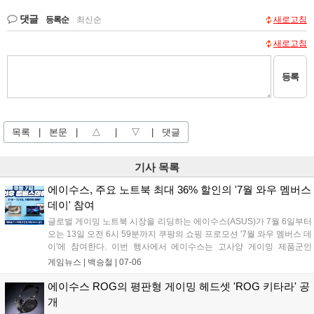
댓글
등록순
|
최신순
새로고침
새로고침
등록
목록
|
본문
|
△
|
▽
|
댓글
기사 목록
에이수스, 주요 노트북 최대 36% 할인의 '7월 와우 멤버스
데이' 참여
글로벌 게이밍 노트북 시장을 리딩하는 에이수스(ASUS)가 7월 6일부터
오는 13일 오전 6시 59분까지 쿠팡의 쇼핑 프로모션 '7월 와우 멤버스 데
이'에 참여한다. 이번 행사에서 에이수스는 고사양 게이밍 제품군인
ROG 스트릭스 및 TUF 게이밍을 포함한 총 29종의 노트북을 대상으로
게임뉴스 |
백승철
|
07-06
최대 36%의 할인 혜택을 제공한다....
에이수스 ROG의 평판형 게이밍 헤드셋 'ROG 키타라' 공
개