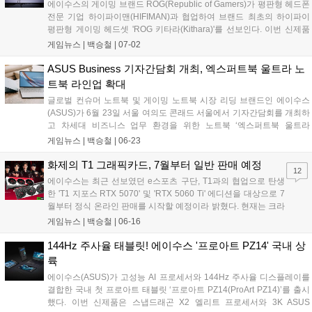
에이수스의 게이밍 브랜드 ROG(Republic of Gamers)가 평판형 헤드폰
전문 기업 하이파이맨(HIFIMAN)과 협업하여 브랜드 최초의 하이파이
평판형 게이밍 헤드셋 'ROG 키타라(Kithara)'를 선보인다. 이번 신제품
은 표면 전체가 움직이는 100mm 평판형 드라이버와 오픈형 구조를 채
게임뉴스 |
백승철
|
07-02
택해 게이머가 인게임 사운드의 위치를 명확하게 포착할 수 있도록 사운
드 공간감을 극대화한 것이 특징이다. 또한 광대역 주파수를 지원하는
ASUS Business 기자간담회 개최, 엑스퍼트북 울트라 노
붐 마이크와 다양한 교체형 플러그를 기본 제공해 PC 및 콘솔 등 여러 플
트북 라인업 확대
랫폼에서 정밀한 사운드 플레이와 원활한 팀보이스 환경을 지원한다....
글로벌 컨슈머 노트북 및 게이밍 노트북 시장 리딩 브랜드인 에이수스
(ASUS)가 6월 23일 서울 여의도 콘래드 서울에서 기자간담회를 개최하
고 차세대 비즈니스 업무 환경을 위한 노트북 ‘엑스퍼트북 울트라
(ExpertBook Ultra)’를 공개했다. 이번 신제품은 초경량 설계와 고해상도
게임뉴스 |
백승철
|
06-23
고주사율 디스플레이를 갖춰 외부 이동이 잦은 전문가와 크리에이터의
작업 및 그래픽 출력 환경을 개선한 것이 특징이다. 에이수스는 엑스퍼
화제의 T1 그래픽카드, 7월부터 일반 판매 예정
12
트북 울트라를 비롯한 신규 라인업을 공식 스토어 및 주요 오픈마켓을
에이수스는 최근 선보였던 e스포츠 구단, T1과의 협업으로 탄생
통해 당일부터 본격적인 판매에 돌입한다고 밝혔다....
한 'T1 지포스 RTX 5070' 및 'RTX 5060 Ti' 에디션을 대상으로 7
월부터 정식 온라인 판매를 시작할 예정이라 밝혔다. 현재는 크라
우드 펀딩 플랫폼, 텀블벅에서 예약 판매를 진행하고 있다. 이번
게임뉴스 |
백승철
|
06-16
제품은 T1 선수들의 역동적인 모습이 담긴 아트워크와 팀 로고를
적용해 소장 가치를 높인 것이 특징이다....
144Hz 주사율 태블릿! 에이수스 '프로아트 PZ14' 국내 상
륙
에이수스(ASUS)가 고성능 AI 프로세서와 144Hz 주사율 디스플레이를
결합한 국내 첫 프로아트 태블릿 ‘프로아트 PZ14(ProArt PZ14)’를 출시
했다. 이번 신제품은 스냅드래곤 X2 엘리트 프로세서와 3K ASUS