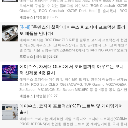
에이수스 코리아는 편의성과 고성능으로 AMD 라이젠 9000 시리즈 프
로세서와 구성할 수 있는 플래그십 메인보드 'ROG Crosshair X870E
Glacial' 및 'ROG Crosshair X870E Dark Hero'를 출시했다. ROG
Crosshair 메인보드 시리즈는 20년의 역사를 바탕으로 하이엔드 부품,
게임뉴스 |
백승철
|
03-06
다양한 부가 기능과 전문적인 BIOS 컨트롤, 사용자 친화적인 인터페이
스와 뛰어난 성능을 갖춘 라인업이다. 특히 이번 신제품에는 DDR5 메모
[취재]
"루덴스의 철학" 에이수스 X 코지마 프로덕션 콜라
리 성능을 끌어올리는 NitroPath DRAM 기술과 조립 편의성을 개선한
보 제품을 만나다!
AIO Q-Connector 등 최신 기술이 대거 적용된 것이 특징이다....
에이수스에서는 ROG Flow Z13-KJP를 필두로 코지마 프로덕션과 협업
한 헤드셋, 마우스 그리고 마우스장패드 또한 공개했다. 그리고 어제인 2
월 27일, 서울 남영동 매치스(Matches)에서 'STARTING POINT' 오프라
인 이벤트를 진행했다. ROG Flow Z13-KJP는 코지마 프로덕션의 '신카
포토뉴스 |
백승철
|
02-28
와 요지'가 직접 디자인에 참여하여 제작됐다고 한다. CNC 가공 알루미
늄 섀시와 카본 파이버 액센트, 그리고 제품 곳곳에 각인된 타이포그래
에이수스, 차세대 OLED에서 포터블까지 아우르는 모니
피와 금빛 포인트는 게임 속 장비를 그대로 옮겨온 듯한 디테일을 보여
터 신제품 4종 출시
준다. 단순히 하이엔드 장비를 뛰어넘어, 하나의 테크 오브제로서의 역
에이수스 코리아는 게이밍 및 하이브리드 작업 환경에 어울리는 신제품
할 또한 고려하여 제작된듯하다....
모니터 ROG Strix OLED XG27AQWMG, TUF Gaming VG27AQE5A,
ZenScreen MB16NCG, ZenScreen MB16FC 등 총 4종을 공식 출시한
다고 밝혔다. 'ROG Strix OLED XG27AQWMG'는 27인치 크기에 QHD
게임뉴스 |
백승철
|
02-27
해상도를 갖춘 OLED 기반 하이엔드 게이밍 모니터다. 4층 스택 구조의
'탠덤(Tandem) OLED' 기술을 적용해 기존 세대 WOLED 패널 대비 15%
에이수스, 코지마 프로덕션(KJP) 노트북 및 게이밍기어
향상된 피크 밝기와 25% 확장된 컬러 영역, 60% 더 긴 OLED 수명을 제
출시
공하는 것이 특징이다....
에이수스 코리아는 세계적인 게임 스튜디오 '코지마 프로덕션(KOJIMA
PRODUCTIONS)'과 협업한 한정판 노트북 및 게이밍기어를 국내 출시