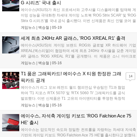
G 시리즈' 국내 출시
에이수스(ASUS)가 최신 프로세서와 고주사율 디스플레이를 탑재해 게
이밍 성능을 극대화한 차세대 게이밍 노트북 'ROG Strix SCAR' 및 'ROG
Strix G 시리즈'를 국내 공식 출시했다. 이번 신제품은 최신 인텔 코어 울
트라 및 AMD 라이젠 프로세서를 기반으로 설계되어 AAA급 게임부터 e
게임뉴스 |
백승철
|
05-19
스포츠 환경까지 폭넓게 지원하며, 대폭 향상된 시스템 전력과 쿨링 구
조를 통해 게이머에게 흔들림 없는 프레임 방어 및 쾌적한 플레이 환경
세계 최초 240Hz AR 글래스, 'ROG XREAL R1' 출격
을 제공하는 것이 특징이다....
에이수스(ASUS)의 게이밍 브랜드 ROG와 글로벌 XR 하드웨어 기업
XREAL(엑스리얼)이 협업하여 세계 최초 240Hz 주사율을 갖춘 게이밍
AR 글래스 'ROG XREAL R1'를 공개했다. 이 제품은 소니 마이크로
OLED 패널을 통해 4미터 거리에서 최대 171인치의 가상 화면을 구현하
게임뉴스 |
백승철
|
05-16
며, 특히 ROG ALLY(엘라이) 및 주요 콘솔과의 원활한 연동을 지원하는
전용 컨트롤 독(Control Dock)을 포함됐다. 고주사율과 초저지연 기술을
T1 품은 그래픽카드! 에이수스 X 티원 한정판 그래
14
결합하여 이동 중에도 고성능 모니터 수준의 매끄러운 게임 플레이 환경
픽카드 공개
을 제공한다....
에이수스가 리그 오브 레전드 월드 챔피언십 우승팀인 T1과 협업
하여 'T1 지포스 RTX 5070' 및 'RTX 5060 Ti' 그래픽카드를 공식
발표했다. 이번 신제품은 T1 고유의 아이덴티티를 투영한 독창적
인 디자인과 에이수스의 핵심 냉각 기술을 결합하여, 게임 플레이
게임뉴스 |
백승철
|
05-16
시 안정적인 프레임 유지와 저소음 환경을 제공하는 것이 특징이
다. 양사는 이번 협업을 통해 단순한 하드웨어 성능 향상을 넘어 e
에이수스, 자석축 게이밍 키보드 'ROG Falchion Ace 75
스포츠 팬들을 위해 특별한 수집 가치까지 제공한다....
HE' 출시
에이수스는 압도적인 속도와 정밀한 컨트롤을 자랑하는 차세대 자석축
기반의 게이밍 키보드 'ROG Falchion Ace 75 HE'를 출시한다고 밝혔다.