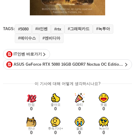
TAGS:
#it인벤
#그래픽카드
#녹투아
#5080
#rtx
#에이수스
#엔비디아
IT인벤 바로가기
ASUS GeForce RTX 5080 16GB GDDR7 Noctua OC Edition 공식 페이지 바로가기
이 기사에 대해 어떻게 생각하시나요?
만점
좋아요
파티
웃음
0
0
0
0
씬나
후속기사+
울음
녹는다
0
0
0
0