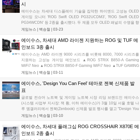
시
에이수스는 차세대 디스플레이 기술을 집약한 하이엔드 고성능 OLED
게이밍 모니터 'ROG Swift OLED PG32UCDM3', 'ROG Swift OLED
PG34WCDN' 등 2종을 출시했다. 두 제품 모두 OLED 패널의 수명을 향
상시키는 에이수스 OLED Care Pro가 적용돼 장시간 작업이나 게임 플
게임뉴스 |
백승철
|
03-23
레이에도 선명하고 일관된 비주얼을 보여주도록 설계되었다. 더불어 사
용자의 위치를 감지해 자리를 비울 경우 자동으로 화면을 블랙으로 전환
에이수스, 차세대 AMD 라이젠 지원하는 ROG 및 TUF 메
하여 번인을 예방하는 Neo Proximity Sensor가 탑재되어 패널의 수명을
인보드 3종 출시
연장한다....
에이수스는 AMD 라이젠 9000 시리즈를 비롯해 8000, 7000 시리즈를
지원하는 고성능 게이밍 메인보드 ▲ROG STRIX B850-A Gaming
WiFi7 Neo ▲ROG STRIX B850-F Gaming WiFi7 Neo ▲TUF GAMING
X870-PRO WiFi7 W Neo 등 3종을 출시한다고 밝혔다. Neo 시리즈는
게임뉴스 |
백승철
|
03-11
기존 세대 메인보드 대비 차세대 AMD 라이젠 프로세서를 위한 향상된
메모리 성능 그리고 확장성과 사용자 편의성을 제공하는 것에 초점을 맞
에이수스, 'Design You Can Feel' 테마로 젠북 신제품 발
춘 리프레시 모델이다. NitroPath DRAM 기술을 적용하여 신호 무결성
표
을 높여 고클럭 메모리 및 안정적인 오버클럭을 지원한다. 또한 PCIe 5.0
글로벌 컨슈머 노트북 및 게이밍 노트북 시장 리딩 브랜드인 에이수스
기반 그래픽카드 및 스토리지 재배분을 통해 확장성을 확보하였다....
(시스템 사업부 지사장: 잭 황, 이하 에이수스)가 3월 10일 서울 호텔 나
루 엠갤러리에서 젠북(Zenbook) 신제품 발표 행사를 열고 "Design You
Can Feel"을 테마로 한 새로운 젠북 라인업과 제품 디자인 철학을 공개
게임뉴스 |
백승철
|
03-10
했다. 이번 행사는 에이수스가 제시하는 프리미엄 노트북 경험과 디자인
철학을 공유하는 자리로, 젠북 라인업의 소재 혁신과 사용자 경험을 현
에이수스, 차세대 플래그십 ROG CROSSHAIR X870E 메
장에서 직접 체감할 수 있도록 전시 및 체험 중심으로 구성됐다....
인보드 2종 출시