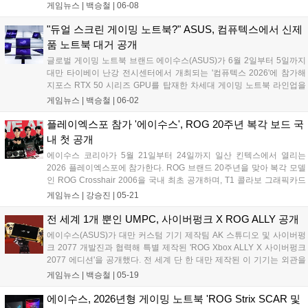
Lumina Pro OLED 디스플레이를 탑재해 고해상도 그래픽 작업과 부드
게임뉴스 |
백승철
|
06-08
러운 화면 전환을 지원하는 것이 특징이다. 32GB LPDDR5X RAM과
1TB PCIe 4.0 SSD를 바탕으로 안정적인 구동 환경을 제공하며, 온디바
"듀얼 스크린 게이밍 노트북?" ASUS, 컴퓨텍스에서 신제
이스 AI 기능 처리를 위한 최대 80 TOPS 성능의 NPU를 갖췄다....
품 노트북 대거 공개
글로벌 게이밍 노트북 브랜드 에이수스(ASUS)가 6월 2일부터 5일까지
대만 타이베이 난강 전시센터에서 개최되는 '컴퓨텍스 2026'에 참가해
지포스 RTX 50 시리즈 GPU를 탑재한 차세대 게이밍 노트북 라인업을
대거 공개했다. 에이수스는 게이밍 브랜드 ROG의 출범 20주년을 기념
게임뉴스 |
백승철
|
06-02
해 현장에서 체험형 전시존인 'ROG Lab'을 운영하며, 고사양 게임 플레
이 환경을 강화하는 플래그십 모델과 차세대 AI 기술의 융합을 선보인다.
플레이엑스포 참가 '에이수스', ROG 20주년 복각 보드 국
이번에 공개된 신제품들은 강력한 그래픽 처리 성능과 고주사율 디스플
내 첫 공개
레이, 첨단 쿨링 시스템을 결합하여 고사양 게임에서도 안정적인 프레임
에이수스 코리아가 5월 21일부터 24일까지 일산 킨텍스에서 열리는
유지와 시각적 몰입감을 제공하는 것이 특징이다....
2026 플레이엑스포에 참가한다. ROG 브랜드 20주년을 맞아 복각 모델
인 ROG Crosshair 2006을 국내 최초 공개하며, T1 콜라보 그래픽카드
등 다양한 하드웨어를 전시한다. 부스 내 레이싱 및 포터블 존 등 체험 공
게임뉴스 |
강승진
|
05-21
간과 다나와 협업 이벤트도 마련해 관람객들에게 다채로운 즐길 거리를
제공할 예정이다....
전 세계 1개 뿐인 UMPC, 사이버펑크 X ROG ALLY 공개
에이수스(ASUS)가 대만 커스텀 기기 제작팀 AK 스튜디오 및 사이버펑
크 2077 개발진과 협력해 특별 제작된 'ROG Xbox ALLY X 사이버펑크
2077 에디션'을 공개했다. 전 세계 단 한 대만 제작된 이 기기는 외관을
사이버펑크 테마로 수작업 개조했으며, 내부에는 AMD 라이젠 AI Z2 익
게임뉴스 |
백승철
|
05-19
스트림 프로세서와 24GB 메모리를 탑재하는 등 사양 자체는 일반적인
ROG Xbox ALLY X와 동일하다고 한다....
에이수스, 2026년형 게이밍 노트북 'ROG Strix SCAR 및