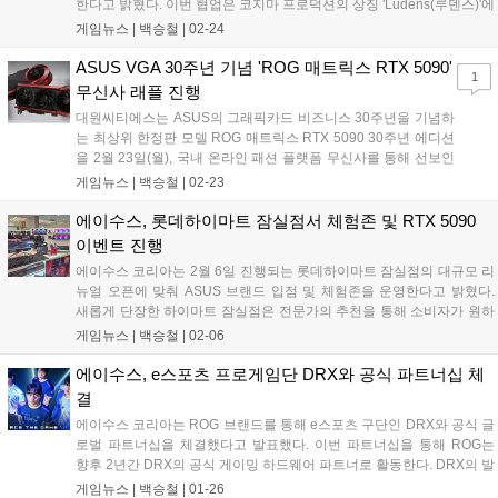
한다고 밝혔다. 이번 협업은 코지마 프로덕션의 상징 'Ludens(루덴스)'에
서 영감을 받아 ROG의 도전 정신을 담은 메시지 'For Ludens Who
게임뉴스 |
백승철
|
02-24
Dare'를 제품 전반에 반영한 것이 특징이다. 신제품 ROG 플로우 Z13-
KJP는 코지마 프로덕션 디자인을 담은 한정판 스페셜 에디션으로 전설
ASUS VGA 30주년 기념 'ROG 매트릭스 RTX 5090'
1
적인 아티스트 신카와 요지의 컨셉 아트 기반 디자인 요소를 제품 디테
무신사 래플 진행
일에 적용해 협업 아이덴티티를 강화했다. 또한 전용 케이스와 커스텀
대원씨티에스는 ASUS의 그래픽카드 비즈니스 30주년을 기념하
패키징, 맞춤형 전원 어댑터, Armoury Crate 전용 테마 등 스페셜 에디션
는 최상위 한정판 모델 ROG 매트릭스 RTX 5090 30주년 에디션
만의 구성을 제공해 소장 가치를 높였다....
을 2월 23일(월), 국내 온라인 패션 플랫폼 무신사를 통해 선보인
다. 이번에 선보이는 'ROG 매트릭스 RTX 5090 30주년 에디션'은
게임뉴스 |
백승철
|
02-23
ASUS가 그래픽카드를 제조해 온 지난 30년간의 혁신과 기술력
을 집대성한 제품이다. 엔비디아의 최신 플래그십 GPU인
에이수스, 롯데하이마트 잠실점서 체험존 및 RTX 5090
GeForce RTX 5090을 기반으로, ASUS만의 독보적인 쿨링 솔루
이벤트 진행
션과 프리미엄 디자인이 적용되었다....
에이수스 코리아는 2월 6일 진행되는 롯데하이마트 잠실점의 대규모 리
뉴얼 오픈에 맞춰 ASUS 브랜드 입점 및 체험존을 운영한다고 밝혔다.
새롭게 단장한 하이마트 잠실점은 전문가의 추천을 통해 소비자가 원하
는 사양으로 맞춤형 조립 PC를 구매할 수 있는 전용 공간인 '조립 PC
게임뉴스 |
백승철
|
02-06
존'을 신설했다. 에이수스는 이곳에서 자사의 프리미엄 게이밍 브랜드
ROG(Republic of Gamers)를 비롯해 TUF Gaming, ProArt, Prime 등 다
에이수스, e스포츠 프로게임단 DRX와 공식 파트너십 체
양한 제품 라인업을 전시하고, 신뢰성 높은 고성능 PC를 구성할 수 있는
결
'Powered by ASUS' PC 솔루션을 선보인다....
에이수스 코리아는 ROG 브랜드를 통해 e스포츠 구단인 DRX와 공식 글
로벌 파트너십을 체결했다고 발표했다. 이번 파트너십을 통해 ROG는
향후 2년간 DRX의 공식 게이밍 하드웨어 파트너로 활동한다. DRX의 발
로란트(Valorant) 및 리그 오브 레전드(League of Legends) 팀을 비롯해
게임뉴스 |
백승철
|
01-26