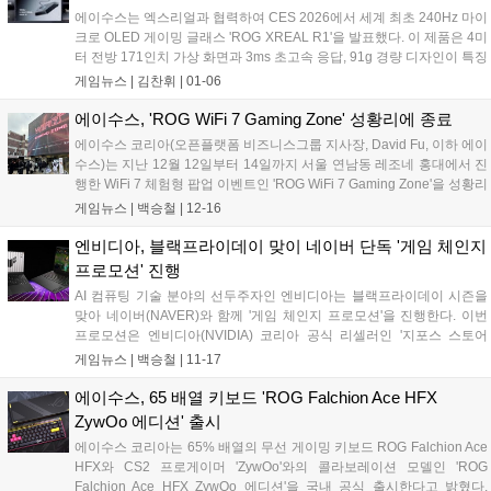
에이수스는 엑스리얼과 협력하여 CES 2026에서 세계 최초 240Hz 마이
크로 OLED 게이밍 글래스 'ROG XREAL R1'을 발표했다. 이 제품은 4미
터 전방 171인치 가상 화면과 3ms 초고속 응답, 91g 경량 디자인이 특징
이다. ROG 생태계와 완벽 통합되며, 공간 코프로세싱과 전자식 변색 렌
게임뉴스 |
김찬휘
|
01-06
즈, Sound by Bose 기술로 몰입감 넘치는 게이밍 경험을 제공한다....
에이수스, 'ROG WiFi 7 Gaming Zone' 성황리에 종료
에이수스 코리아(오픈플랫폼 비즈니스그룹 지사장, David Fu, 이하 에이
수스)는 지난 12월 12일부터 14일까지 서울 연남동 레조네 홍대에서 진
행한 WiFi 7 체험형 팝업 이벤트인 'ROG WiFi 7 Gaming Zone'을 성황리
에 종료했다고 밝혔다. 'ROG WiFi 7 Gaming Zone'은 게임을 즐기는 데
게임뉴스 |
백승철
|
12-16
있어 핵심 요소로 자리 잡은 유무선 공유기의 중요성을 알리고 저변을
확대하고자, 최신 무선 규격인 WiFi 7과 10Gbps 초고속 유선 네트워크
엔비디아, 블랙프라이데이 맞이 네이버 단독 '게임 체인지
에 대한 주제로 직접 체험하고 알아볼 수 있는 기회를 제공하기 위해 기
프로모션' 진행
획된 행사다. 이번 팝업은 약 2,000여 명의 방문객이 찾으며 성황리에 마
AI 컴퓨팅 기술 분야의 선두주자인 엔비디아는 블랙프라이데이 시즌을
무리됐다....
맞아 네이버(NAVER)와 함께 '게임 체인지 프로모션'을 진행한다. 이번
프로모션은 엔비디아(NVIDIA) 코리아 공식 리셀러인 '지포스 스토어
(GeForce Store)'를 통해 11월 17일(월)부터 11월 30일(일)까지 2주간
게임뉴스 |
백승철
|
11-17
진행되며, 지포스 RTX 50 시리즈 기반의 데스크탑과 노트북을 대상으로
최대 30만 원 상당의 할인 혜택을 제공한다. 네이버와의 협력을 통해 진
에이수스, 65 배열 키보드 'ROG Falchion Ace HFX
행되는 이번 프로모션은 행사 기간 동안 지포스 스토어 내 프로모션 대
ZywOo 에디션' 출시
상 제품을 구매하면 10만 원의 네이버 단독 할인 쿠폰이 제공된다. 여기
에이수스 코리아는 65% 배열의 무선 게이밍 키보드 ROG Falchion Ace
에 카드 결제 시 추가 7% 할인(최대 20만 원) 혜택이 함께 적용돼 소비자
HFX와 CS2 프로게이머 'ZywOo'와의 콜라보레이션 모델인 'ROG
는 최대 30만 원 상당의 할인 혜택을 받을 수 있다....
Falchion Ace HFX ZywOo 에디션'을 국내 공식 출시한다고 밝혔다.