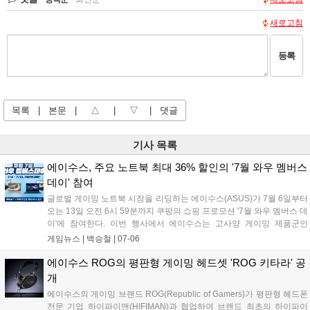
새로고침
등록
목록
|
본문
|
△
|
▽
|
댓글
기사 목록
에이수스, 주요 노트북 최대 36% 할인의 '7월 와우 멤버스
데이' 참여
글로벌 게이밍 노트북 시장을 리딩하는 에이수스(ASUS)가 7월 6일부터
오는 13일 오전 6시 59분까지 쿠팡의 쇼핑 프로모션 '7월 와우 멤버스 데
이'에 참여한다. 이번 행사에서 에이수스는 고사양 게이밍 제품군인
ROG 스트릭스 및 TUF 게이밍을 포함한 총 29종의 노트북을 대상으로
게임뉴스 |
백승철
|
07-06
최대 36%의 할인 혜택을 제공한다....
에이수스 ROG의 평판형 게이밍 헤드셋 'ROG 키타라' 공
개
에이수스의 게이밍 브랜드 ROG(Republic of Gamers)가 평판형 헤드폰
전문 기업 하이파이맨(HIFIMAN)과 협업하여 브랜드 최초의 하이파이