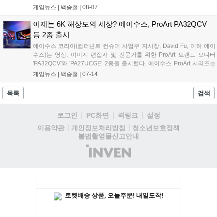
RTX 5080 16GB GDDR7 Noctua OC Edition'이 주는 느낌은 이전 세대
게임뉴스 |
백승철
|
08-07
와 차원이 다르다. RTX 30부터 꾸준히 등장해온 그동안의 녹투아 그래
픽카드는 뭔가 그래픽카드 골격에 녹투아 쿨러를 얹은 것 같은 느낌이었
이제는 6K 해상도의 세상? 에이수스, ProArt PA32QCV
다. 하지만 이번 RTX 5080에서는 정말로 협업하여 디자인 및 제작이 되
등 2종 출시
었다는 느낌을 풍긴다. 색깔도 이런데 자꾸 풍긴다고 해서 미안하지만
에이수스 코리아(컴퍼넌트 컨슈머 사업부 지사장, David Fu, 이하 에이
사실이다. 그래픽카드를 감싸고 있는 겉면뿐만 아니라 백플레이트까지
수스)는 영상, 이미지 편집자 및 전문가를 위한 ProArt 브랜드 모니터
녹투아를 상징하는 갈색으로 구성되어 있다....
'PA32QCV'와 'PA27UCGE' 2종을 출시했다. 에이수스 ProArt 시리즈는
사진작가, 비디오그래퍼, 건축가, 아티스트 등 크리에이티브 전문가를
게임뉴스 |
백승철
|
07-14
위한 프리미엄 브랜드로 고성능 하드웨어와 함께 창의적인 작업에서 요
구되는 정밀한 색 재현력과 안정적인 워크플로우를 제공한다....
목록
검색
로그인
PC화면
퀵링크
설정
청소년보호정책
이용약관
개인정보처리방침
불법촬영물신고안내
(주)
인
벤