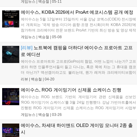
는 75% 레이아웃을 채택해, 키보드 사용 시에 반응성을 높이고 풀배열
게임뉴스 |
백승철
|
05-11
키보드 대비 넉넉한 마우스 이동 공간을 확보한 것이 특징이다. ROG의
최신 자석축인 ROG HFX V2X 자석축 스위치와 ROG HFX V2 스위치를
에이수스, KOBA 2026에서 ProArt 에코시스템 공개 예정
사용하였으며, ROG 홀 센서를 탑재하여 전기적 노이즈와 간섭을 최소
에이수스는 5월 12일부터 15일까지 서울 강남 코엑스(COEX) 전시장에
화함으로써 극강의 정밀도와 일관된 타건감을 제공하는 것이 특징이
서 개최되는 '국제 방송·미디어·음향·조명 전시회(이하 KOBA 2026)'에
다....
참가하여 크리에이터 전문 브랜드 ProArt 기반의 최신 방송 및 영상 제작
솔루션을 선보인다고 밝혔다. 에이수스는 이번 KOBA 2026에서 8.5부스
게임뉴스 |
백승철
|
05-08
규모의 전시 공간을 마련하고, ProArt 라인업 전반에 걸친 제품군을 대거
공개할 예정이다. 크리에이터에게 영감을 주기 위한 최상의 모니터, 노
[리뷰]
노트북에 캠핑을 더하다! 에이수스 프로아트 고프
트북, 데스크톱, 컴포넌트 및 주변기기에 이르기까지 모든 카테고리에
로 에디션
대한 생태계를 시연하고 직접 체험할 수 있도록 구성했다....
에이수스 프로아트와 고프로(GoPro)의 협업, 어떤 느낌이 나는가? 고프
로라 하면 인플루언서들이 들고 다니는, 혹은 목에 차는 그 휴대용 캠코
더 아닌가? 액션캠이라고도 불리는데, 뭔가 레저와 크리에이티브함이
섞인, 감성으로 얘기하자면 캠핑 감성이 물씬 풍기는데, 에이수스의 프
리뷰 |
백승철
|
04-20
로아트는 비즈니스 라인업 중 프리미엄을 상징하는 브랜드인데, 둘이 합
쳐 '에이수스 프로아트 고프로 에디션(ProArt GoPro Edition) PX13'를 선
에이수스, ROG 게이밍기어 신제품 쇼케이스 진행
보였다....
에이수스는 ROG 브랜드 기반의 게이밍기어 관련 신제품을 선보인
'ROG 게이밍기어 쇼케이스'를 3월 24일 진행했다. 강남 가빈아트홀에서
진행된 ROG 게이밍기어 신제품 쇼케이스는 ROG 게이밍기어 사업부
총괄 크리스 황(Kris Huang)의 인사말을 시작으로 ROG(Republic of
게임뉴스 |
백승철
|
03-26
Gamers) 브랜드가 갖고 있는 "게이머를 위한 공화국"이라는 의미답게
승리를 위한 강력하고 다양한 게이밍기어 제품들을 전시 및 공개했다....
에이수스, 차세대 하이앤드 OLED 게이밍 모니터 2종 출
시