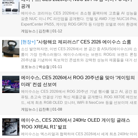
공개
에이수스 코리아는 CES 2026에서 초소형 폼팩터에 고효율 AI 성능을
갖춘 NUC 미니 PC 라인업을 공개했다. 인텔 및 AMD 기반 NUC16 Pro,
ExpertCenter PN55, 게이밍 ROG GR70 등 다양한 모델로 여러 환경에
강력한 성능과 확장성을 제공한다....
게임뉴스 |
김찬휘
|
01-12
[현장+]
"사랑해요 제피러스!" CES 2026 에이수스 쇼룸
소신 발언하자면, 이번 CES 2026에서 본 공간 중 ASUS(에이수스)의 쇼
룸이 가장 만족스러웠다. 에이수스에서는 브랜드 ROG의 브랜드 론칭
20주년을 기념하여 독보적인 콘셉트와 강력한 성능의 제품들을 대거 선
보였다. 특히 240Hz 마이크로 OLED를 탑재한 ROG XREAL R1 AR 게
포토뉴스 |
백승철
|
01-11
이밍 글래스, 코지마 프로덕션과의 콜라보를 통해 루덴스의 철학을 그대
로 담은 ROG Flow Z13-KJP, 본격적으로 타깃을 잡고 브랜드화되고 있
에이수스, CES 2026에서 ROG 20주년을 맞아 ‘게이밍의
는 ProArt 라인업과 고프로(GoPro)와의 협업으로 선보이는 노트북까
미래’ 컨셉 선보여
지....
에이수스는 CES 2026에서 ROG 20주년 기념 행사를 열고 AI, 공간 컴
퓨팅, 초고속 연결성 기반 혁신 제품군을 공개했다. ROG X870E 메인보
드, 세계 최초 RGB OLED 모니터, WiFi 8 NeoCore 등을 선보이며 새로
운 게이밍 표준을 제시했다....
게임뉴스 |
김찬휘
|
01-08
에이수스, CES 2026에서 240Hz OLED 게이밍 글래스
‘ROG XREAL R1’ 발표
에이수스는 엑스리얼과 협력하여 CES 2026에서 세계 최초 240Hz 마이