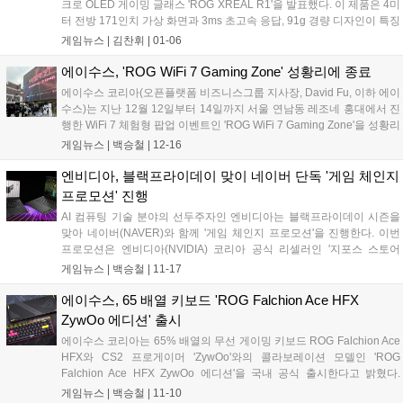
크로 OLED 게이밍 글래스 'ROG XREAL R1'을 발표했다. 이 제품은 4미
터 전방 171인치 가상 화면과 3ms 초고속 응답, 91g 경량 디자인이 특징
이다. ROG 생태계와 완벽 통합되며, 공간 코프로세싱과 전자식 변색 렌
게임뉴스 |
김찬휘
|
01-06
즈, Sound by Bose 기술로 몰입감 넘치는 게이밍 경험을 제공한다....
에이수스, 'ROG WiFi 7 Gaming Zone' 성황리에 종료
에이수스 코리아(오픈플랫폼 비즈니스그룹 지사장, David Fu, 이하 에이
수스)는 지난 12월 12일부터 14일까지 서울 연남동 레조네 홍대에서 진
행한 WiFi 7 체험형 팝업 이벤트인 'ROG WiFi 7 Gaming Zone'을 성황리
에 종료했다고 밝혔다. 'ROG WiFi 7 Gaming Zone'은 게임을 즐기는 데
게임뉴스 |
백승철
|
12-16
있어 핵심 요소로 자리 잡은 유무선 공유기의 중요성을 알리고 저변을
확대하고자, 최신 무선 규격인 WiFi 7과 10Gbps 초고속 유선 네트워크
엔비디아, 블랙프라이데이 맞이 네이버 단독 '게임 체인지
에 대한 주제로 직접 체험하고 알아볼 수 있는 기회를 제공하기 위해 기
프로모션' 진행
획된 행사다. 이번 팝업은 약 2,000여 명의 방문객이 찾으며 성황리에 마
AI 컴퓨팅 기술 분야의 선두주자인 엔비디아는 블랙프라이데이 시즌을
무리됐다....
맞아 네이버(NAVER)와 함께 '게임 체인지 프로모션'을 진행한다. 이번
프로모션은 엔비디아(NVIDIA) 코리아 공식 리셀러인 '지포스 스토어
(GeForce Store)'를 통해 11월 17일(월)부터 11월 30일(일)까지 2주간
게임뉴스 |
백승철
|
11-17
진행되며, 지포스 RTX 50 시리즈 기반의 데스크탑과 노트북을 대상으로
최대 30만 원 상당의 할인 혜택을 제공한다. 네이버와의 협력을 통해 진
에이수스, 65 배열 키보드 'ROG Falchion Ace HFX
행되는 이번 프로모션은 행사 기간 동안 지포스 스토어 내 프로모션 대
ZywOo 에디션' 출시
상 제품을 구매하면 10만 원의 네이버 단독 할인 쿠폰이 제공된다. 여기
에이수스 코리아는 65% 배열의 무선 게이밍 키보드 ROG Falchion Ace
에 카드 결제 시 추가 7% 할인(최대 20만 원) 혜택이 함께 적용돼 소비자
HFX와 CS2 프로게이머 'ZywOo'와의 콜라보레이션 모델인 'ROG
는 최대 30만 원 상당의 할인 혜택을 받을 수 있다....
Falchion Ace HFX ZywOo 에디션'을 국내 공식 출시한다고 밝혔다.
ZywOo(자이우) 선수는 본명 마티외 에르보(Mathieu Herbaut)로 에이수
게임뉴스 |
백승철
|
11-10