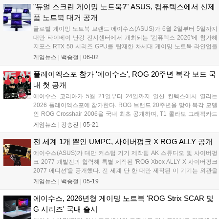
1TB PCIe 4.0 SSD를 바탕으로 안정적인 구동 환경을 제공하며, 온디바
"듀얼 스크린 게이밍 노트북?" ASUS, 컴퓨텍스에서 신제
이스 AI 기능 처리를 위한 최대 80 TOPS 성능의 NPU를 갖췄다....
품 노트북 대거 공개
글로벌 게이밍 노트북 브랜드 에이수스(ASUS)가 6월 2일부터 5일까지
대만 타이베이 난강 전시센터에서 개최되는 '컴퓨텍스 2026'에 참가해
지포스 RTX 50 시리즈 GPU를 탑재한 차세대 게이밍 노트북 라인업을
대거 공개했다. 에이수스는 게이밍 브랜드 ROG의 출범 20주년을 기념
게임뉴스 |
백승철
|
06-02
해 현장에서 체험형 전시존인 'ROG Lab'을 운영하며, 고사양 게임 플레
이 환경을 강화하는 플래그십 모델과 차세대 AI 기술의 융합을 선보인다.
플레이엑스포 참가 '에이수스', ROG 20주년 복각 보드 국
이번에 공개된 신제품들은 강력한 그래픽 처리 성능과 고주사율 디스플
내 첫 공개
레이, 첨단 쿨링 시스템을 결합하여 고사양 게임에서도 안정적인 프레임
에이수스 코리아가 5월 21일부터 24일까지 일산 킨텍스에서 열리는
유지와 시각적 몰입감을 제공하는 것이 특징이다....
2026 플레이엑스포에 참가한다. ROG 브랜드 20주년을 맞아 복각 모델
인 ROG Crosshair 2006을 국내 최초 공개하며, T1 콜라보 그래픽카드
등 다양한 하드웨어를 전시한다. 부스 내 레이싱 및 포터블 존 등 체험 공
게임뉴스 |
강승진
|
05-21
간과 다나와 협업 이벤트도 마련해 관람객들에게 다채로운 즐길 거리를
제공할 예정이다....
전 세계 1개 뿐인 UMPC, 사이버펑크 X ROG ALLY 공개
에이수스(ASUS)가 대만 커스텀 기기 제작팀 AK 스튜디오 및 사이버펑
크 2077 개발진과 협력해 특별 제작된 'ROG Xbox ALLY X 사이버펑크
2077 에디션'을 공개했다. 전 세계 단 한 대만 제작된 이 기기는 외관을
사이버펑크 테마로 수작업 개조했으며, 내부에는 AMD 라이젠 AI Z2 익
게임뉴스 |
백승철
|
05-19
스트림 프로세서와 24GB 메모리를 탑재하는 등 사양 자체는 일반적인
ROG Xbox ALLY X와 동일하다고 한다....
에이수스, 2026년형 게이밍 노트북 'ROG Strix SCAR 및
G 시리즈' 국내 출시