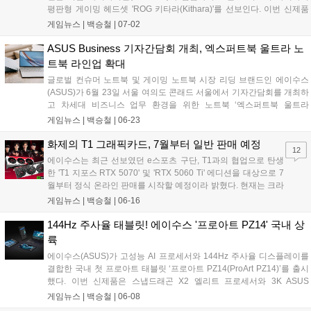
평판형 게이밍 헤드셋 'ROG 키타라(Kithara)'를 선보인다. 이번 신제품
은 표면 전체가 움직이는 100mm 평판형 드라이버와 오픈형 구조를 채
게임뉴스 |
백승철
|
07-02
택해 게이머가 인게임 사운드의 위치를 명확하게 포착할 수 있도록 사운
드 공간감을 극대화한 것이 특징이다. 또한 광대역 주파수를 지원하는
ASUS Business 기자간담회 개최, 엑스퍼트북 울트라 노
붐 마이크와 다양한 교체형 플러그를 기본 제공해 PC 및 콘솔 등 여러 플
트북 라인업 확대
랫폼에서 정밀한 사운드 플레이와 원활한 팀보이스 환경을 지원한다....
글로벌 컨슈머 노트북 및 게이밍 노트북 시장 리딩 브랜드인 에이수스
(ASUS)가 6월 23일 서울 여의도 콘래드 서울에서 기자간담회를 개최하
고 차세대 비즈니스 업무 환경을 위한 노트북 ‘엑스퍼트북 울트라
(ExpertBook Ultra)’를 공개했다. 이번 신제품은 초경량 설계와 고해상도
게임뉴스 |
백승철
|
06-23
고주사율 디스플레이를 갖춰 외부 이동이 잦은 전문가와 크리에이터의
작업 및 그래픽 출력 환경을 개선한 것이 특징이다. 에이수스는 엑스퍼
화제의 T1 그래픽카드, 7월부터 일반 판매 예정
12
트북 울트라를 비롯한 신규 라인업을 공식 스토어 및 주요 오픈마켓을
에이수스는 최근 선보였던 e스포츠 구단, T1과의 협업으로 탄생
통해 당일부터 본격적인 판매에 돌입한다고 밝혔다....
한 'T1 지포스 RTX 5070' 및 'RTX 5060 Ti' 에디션을 대상으로 7
월부터 정식 온라인 판매를 시작할 예정이라 밝혔다. 현재는 크라
우드 펀딩 플랫폼, 텀블벅에서 예약 판매를 진행하고 있다. 이번
게임뉴스 |
백승철
|
06-16
제품은 T1 선수들의 역동적인 모습이 담긴 아트워크와 팀 로고를
적용해 소장 가치를 높인 것이 특징이다....
144Hz 주사율 태블릿! 에이수스 '프로아트 PZ14' 국내 상
륙
에이수스(ASUS)가 고성능 AI 프로세서와 144Hz 주사율 디스플레이를
결합한 국내 첫 프로아트 태블릿 ‘프로아트 PZ14(ProArt PZ14)’를 출시
했다. 이번 신제품은 스냅드래곤 X2 엘리트 프로세서와 3K ASUS
Lumina Pro OLED 디스플레이를 탑재해 고해상도 그래픽 작업과 부드
게임뉴스 |
백승철
|
06-08
러운 화면 전환을 지원하는 것이 특징이다. 32GB LPDDR5X RAM과