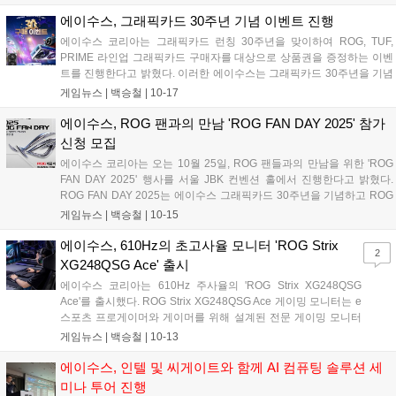
스의 게이밍 브랜드 Republic of Gamers(ROG)의 공식 스폰서십을 받고
있는 Team Vitality 소속의 프로게이머다. 이번 에디션 모델은 카운터 스
에이수스, 그래픽카드 30주년 기념 이벤트 진행
트라이크의 전설적인 플레이어로 평가받는 있는 ZywOo(자이우) 선수
에이수스 코리아는 그래픽카드 런칭 30주년을 맞이하여 ROG, TUF,
개인의 퍼스널리티를 반영한 디자인과 컬러를 적용하여 한정판만의 차
PRIME 라인업 그래픽카드 구매자를 대상으로 상품권을 증정하는 이벤
별화된 비주얼 아이덴티티를 완성했다....
트를 진행한다고 밝혔다. 이러한 에이수스는 그래픽카드 30주년을 기념
하여 RTX 5060 Ti / RTX 5070 / RX 9060 XT / RX 9070XT 등 소비자 선
게임뉴스 |
백승철
|
10-17
호도가 높은 그래픽카드에 대해 상품권을 증정하는 이벤트를 진행하며,
ROG, TUF, PRIME 브랜드 제품 구매 시 최대 6만 원권 상품권을 증정한
에이수스, ROG 팬과의 만남 'ROG FAN DAY 2025' 참가
다....
신청 모집
에이수스 코리아는 오는 10월 25일, ROG 팬들과의 만남을 위한 'ROG
FAN DAY 2025' 행사를 서울 JBK 컨벤션 홀에서 진행한다고 밝혔다.
ROG FAN DAY 2025는 에이수스 그래픽카드 30주년을 기념하고 ROG
를 사랑하는 유저들과의 만남을 위해 마련된 자리로 10월 25일 오후 3
게임뉴스 |
백승철
|
10-15
시, 서울 JBK 컨벤션 홀에서 진행된다. ROG의 다양한 하드웨어와 더불
어 신제품 전시 및 체험 그리고 다양한 이벤트와 경품이 제공될 예정으
에이수스, 610Hz의 초고사율 모니터 'ROG Strix
2
로 참가 신청은 에이수스 공식 홈페이지 및 ASUS ROG SNS 채널을 통
XG248QSG Ace' 출시
해 가능하다....
에이수스 코리아는 610Hz 주사율의 'ROG Strix XG248QSG
Ace'를 출시했다. ROG Strix XG248QSG Ace 게이밍 모니터는 e
스포츠 프로게이머와 게이머를 위해 설계된 전문 게이밍 모니터
다. e스포츠 프로게이머가 요구하는 집중력에 적합한 24.1인치
게임뉴스 |
백승철
|
10-13
스크린 사이즈 그리고 극한의 610Hz(OC, 600Hz 기본) 주사율로
비주얼의 부드러움과 변화를 빠르게 파악하여, 한 차원 높은 수준
에이수스, 인텔 및 씨게이트와 함께 AI 컴퓨팅 솔루션 세
의 플레이가 가능하도록 설계된 제품이다. 0.1ms의 응답속도와
미나 투어 진행