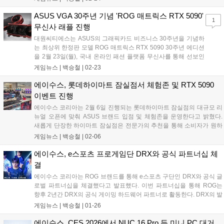
Dare'를 제품 전반에 반영한 것이 특징이다. 신제품 ROG 플로우 Z13-
KJP는 코지마 프로덕션 디자인을 담은 한정판 스페셜 에디션으로 전설
ASUS VGA 30주년 기념 'ROG 매트릭스 RTX 5090'
1
적인 아티스트 신카와 요지의 컨셉 아트 기반 디자인 요소를 제품 디테
무신사 래플 진행
일에 적용해 협업 아이덴티티를 강화했다. 또한 전용 케이스와 커스텀
대원씨티에스는 ASUS의 그래픽카드 비즈니스 30주년을 기념하
패키징, 맞춤형 전원 어댑터, Armoury Crate 전용 테마 등 스페셜 에디션
는 최상위 한정판 모델 ROG 매트릭스 RTX 5090 30주년 에디션
만의 구성을 제공해 소장 가치를 높였다....
을 2월 23일(월), 국내 온라인 패션 플랫폼 무신사를 통해 선보인
다. 이번에 선보이는 'ROG 매트릭스 RTX 5090 30주년 에디션'은
게임뉴스 |
백승철
|
02-23
ASUS가 그래픽카드를 제조해 온 지난 30년간의 혁신과 기술력
을 집대성한 제품이다. 엔비디아의 최신 플래그십 GPU인
에이수스, 롯데하이마트 잠실점서 체험존 및 RTX 5090
GeForce RTX 5090을 기반으로, ASUS만의 독보적인 쿨링 솔루
이벤트 진행
션과 프리미엄 디자인이 적용되었다....
에이수스 코리아는 2월 6일 진행되는 롯데하이마트 잠실점의 대규모 리
뉴얼 오픈에 맞춰 ASUS 브랜드 입점 및 체험존을 운영한다고 밝혔다.
새롭게 단장한 하이마트 잠실점은 전문가의 추천을 통해 소비자가 원하
는 사양으로 맞춤형 조립 PC를 구매할 수 있는 전용 공간인 '조립 PC
게임뉴스 |
백승철
|
02-06
존'을 신설했다. 에이수스는 이곳에서 자사의 프리미엄 게이밍 브랜드
ROG(Republic of Gamers)를 비롯해 TUF Gaming, ProArt, Prime 등 다
에이수스, e스포츠 프로게임단 DRX와 공식 파트너십 체
양한 제품 라인업을 전시하고, 신뢰성 높은 고성능 PC를 구성할 수 있는
결
'Powered by ASUS' PC 솔루션을 선보인다....
에이수스 코리아는 ROG 브랜드를 통해 e스포츠 구단인 DRX와 공식 글
로벌 파트너십을 체결했다고 발표했다. 이번 파트너십을 통해 ROG는
향후 2년간 DRX의 공식 게이밍 하드웨어 파트너로 활동한다. DRX의 발
로란트(Valorant) 및 리그 오브 레전드(League of Legends) 팀을 비롯해
게임뉴스 |
백승철
|
01-26
FC온라인, 철권 등 대전 격투 종목을 포함한 모든 선수단은 훈련과 실전
경기에서 ROG의 신기술이 적용된 게이밍 기어를 사용하게 된다....
에이수스, CES 2026에서 NUC 16 Pro 등 미니 PC 대거