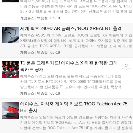
에이수스(ASUS)가 최신 프로세서와 고주사율 디스플레이를 탑재해 게
이밍 성능을 극대화한 차세대 게이밍 노트북 'ROG Strix SCAR' 및 'ROG
Strix G 시리즈'를 국내 공식 출시했다. 이번 신제품은 최신 인텔 코어 울
트라 및 AMD 라이젠 프로세서를 기반으로 설계되어 AAA급 게임부터 e
게임뉴스 |
백승철
|
05-19
스포츠 환경까지 폭넓게 지원하며, 대폭 향상된 시스템 전력과 쿨링 구
조를 통해 게이머에게 흔들림 없는 프레임 방어 및 쾌적한 플레이 환경
세계 최초 240Hz AR 글래스, 'ROG XREAL R1' 출격
을 제공하는 것이 특징이다....
에이수스(ASUS)의 게이밍 브랜드 ROG와 글로벌 XR 하드웨어 기업
XREAL(엑스리얼)이 협업하여 세계 최초 240Hz 주사율을 갖춘 게이밍
AR 글래스 'ROG XREAL R1'를 공개했다. 이 제품은 소니 마이크로
OLED 패널을 통해 4미터 거리에서 최대 171인치의 가상 화면을 구현하
게임뉴스 |
백승철
|
05-16
며, 특히 ROG ALLY(엘라이) 및 주요 콘솔과의 원활한 연동을 지원하는
전용 컨트롤 독(Control Dock)을 포함됐다. 고주사율과 초저지연 기술을
T1 품은 그래픽카드! 에이수스 X 티원 한정판 그래
14
결합하여 이동 중에도 고성능 모니터 수준의 매끄러운 게임 플레이 환경
픽카드 공개
을 제공한다....
에이수스가 리그 오브 레전드 월드 챔피언십 우승팀인 T1과 협업
하여 'T1 지포스 RTX 5070' 및 'RTX 5060 Ti' 그래픽카드를 공식
발표했다. 이번 신제품은 T1 고유의 아이덴티티를 투영한 독창적
인 디자인과 에이수스의 핵심 냉각 기술을 결합하여, 게임 플레이
게임뉴스 |
백승철
|
05-16
시 안정적인 프레임 유지와 저소음 환경을 제공하는 것이 특징이
다. 양사는 이번 협업을 통해 단순한 하드웨어 성능 향상을 넘어 e
에이수스, 자석축 게이밍 키보드 'ROG Falchion Ace 75
스포츠 팬들을 위해 특별한 수집 가치까지 제공한다....
HE' 출시
에이수스는 압도적인 속도와 정밀한 컨트롤을 자랑하는 차세대 자석축
기반의 게이밍 키보드 'ROG Falchion Ace 75 HE'를 출시한다고 밝혔다.
이번에 선보이는 ROG Falchion Ace 75 HE는 게이머들이 가장 선호하