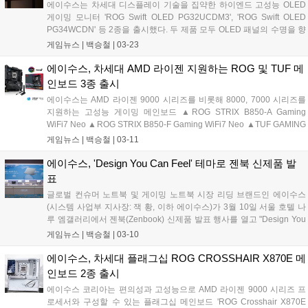
에이수스는 차세대 디스플레이 기술을 집약한 하이엔드 고성능 OLED
게이밍 모니터 'ROG Swift OLED PG32UCDM3', 'ROG Swift OLED
PG34WCDN' 등 2종을 출시했다. 두 제품 모두 OLED 패널의 수명을 향
상시키는 에이수스 OLED Care Pro가 적용돼 장시간 작업이나 게임 플
게임뉴스 |
백승철
|
03-23
레이에도 선명하고 일관된 비주얼을 보여주도록 설계되었다. 더불어 사
용자의 위치를 감지해 자리를 비울 경우 자동으로 화면을 블랙으로 전환
에이수스, 차세대 AMD 라이젠 지원하는 ROG 및 TUF 메
하여 번인을 예방하는 Neo Proximity Sensor가 탑재되어 패널의 수명을
인보드 3종 출시
연장한다....
에이수스는 AMD 라이젠 9000 시리즈를 비롯해 8000, 7000 시리즈를
지원하는 고성능 게이밍 메인보드 ▲ROG STRIX B850-A Gaming
WiFi7 Neo ▲ROG STRIX B850-F Gaming WiFi7 Neo ▲TUF GAMING
X870-PRO WiFi7 W Neo 등 3종을 출시한다고 밝혔다. Neo 시리즈는
게임뉴스 |
백승철
|
03-11
기존 세대 메인보드 대비 차세대 AMD 라이젠 프로세서를 위한 향상된
메모리 성능 그리고 확장성과 사용자 편의성을 제공하는 것에 초점을 맞
에이수스, 'Design You Can Feel' 테마로 젠북 신제품 발
춘 리프레시 모델이다. NitroPath DRAM 기술을 적용하여 신호 무결성
표
을 높여 고클럭 메모리 및 안정적인 오버클럭을 지원한다. 또한 PCIe 5.0
글로벌 컨슈머 노트북 및 게이밍 노트북 시장 리딩 브랜드인 에이수스
기반 그래픽카드 및 스토리지 재배분을 통해 확장성을 확보하였다....
(시스템 사업부 지사장: 잭 황, 이하 에이수스)가 3월 10일 서울 호텔 나
루 엠갤러리에서 젠북(Zenbook) 신제품 발표 행사를 열고 "Design You
Can Feel"을 테마로 한 새로운 젠북 라인업과 제품 디자인 철학을 공개
게임뉴스 |
백승철
|
03-10
했다. 이번 행사는 에이수스가 제시하는 프리미엄 노트북 경험과 디자인
철학을 공유하는 자리로, 젠북 라인업의 소재 혁신과 사용자 경험을 현
에이수스, 차세대 플래그십 ROG CROSSHAIR X870E 메
장에서 직접 체감할 수 있도록 전시 및 체험 중심으로 구성됐다....
인보드 2종 출시
에이수스 코리아는 편의성과 고성능으로 AMD 라이젠 9000 시리즈 프
로세서와 구성할 수 있는 플래그십 메인보드 'ROG Crosshair X870E