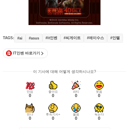
TAGS:
#it인벤
#씨게이트
#에이수스
#인텔
#ai
#asus
IT인벤 바로가기
이 기사에 대해 어떻게 생각하시나요?
만점
좋아요
파티
웃음
0
0
0
0
씬나
후속기사+
울음
녹는다
0
0
0
0