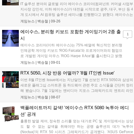
개선된 익스트림 로우 모션 블러 2 기술을 적용해 모션 블러과 고
IT 솔루션 분야의 글로벌 리더 에이수스 코리아(컴퍼넌트 커머셜 사업부
스팅 현상을 최소화하여 상대의 움직임을 빠르게 추적 가능하며,
지사장 강인석, 이하 에이수스)가 대전을 시작으로 광주, 대구, 부산 등 4
0.8ms의 낮은 인풋렉을 더해 입력 지연 없는 즉각적인 반응을 지
개 도시에서 AI 컴퓨팅 솔루션 세미나를 진행했다고 밝혔다. 에이수스는
원하여 게이머가 경기에서 유리한 고지를 선점할 수 있다....
AI 시대의 핵심 플레이어로 NVIDIA와의 파트너 관계를 통한 강력한
게임뉴스 |
백승철
|
09-26
GPU 컴퓨팅 기술력을 바탕으로 서버 시장에서 두각을 나타내고 있다.
이번 세미나는 AI를 통해 급변하고 있는 시장 환경 속에서 에이수스의 서
에이수스, 분리형 키보드 포함한 게이밍기어 2종 출
1
버, IoT, 미니 PC 기술이 어떻게 비즈니스의 경계를 확장하고 새로운 가
시
치를 창출하는지에 대한 깊이 있는 제안과 방향 설정을 위해 마련되었
에이수스 코리아(이하 에이수스)는 75% 배열에 혁신적인 분리형
다....
인체공학 게이밍 키보드 'ROG Falcata'와 프로게이머와의 협업으
로 개발된 게이밍 마우스 'ROG Harpe II Ace'를 출시한다고 밝혔
다. 'ROG Falcata 게이밍 키보드'는 사용자가 의도한 키 입력을 정
게임뉴스 |
백승철
|
09-01
밀하게 반영하는 성능과 인체공학 기반의 분리형 디자인으로 유
연성을 갖춰 다양한 게임 환경에 대응하는 제품이다. 'ROG
RTX 5050, 시장 반응 어떨까? '8월 IT인벤 Issue'
Harpe II Ace 게이밍 마우스'는 발로란트의 스타플레이어
이번 8월 IT인벤 Issue에서는 지난달인 7월 선보인 RTX 5050과 삼성의
'Demon1'을 포함해 최고의 프로 게이머들과의 협업을 통해 개발
새로운 플래그십 스마트폰 등 하드웨어 관련 주요 소식들을 간단히 정리
되었다. 이를 통해 정밀한 움직임 및 신뢰성을 갖추어 플레이어의
해 봤습니다. 7월 1일에는 엔비디아 지포스 그래픽카드의 엔트리 라인
잠재력을 극대화하여 실현할 수 있도록 설계되었다....
업, RTX 5050이 출시됐습니다. 50 및 60 라인업의 제품은 가격 접근성
게임뉴스 |
백승철
|
08-07
이 좋기 때문에 인기가 좋은 제품임에도 불구하고 이번 RTX 5050은 전
세계 하드웨어 커뮤니티로부터 혹평을 받고 있습니다....
백플레이트까지 갈색! '에이수스 RTX 5080 녹투아 에디
션' 공개
훌륭한 발열 제어, 정숙한 소리를 얻는 대가로 PC 및 게이밍에서는 상상
도 할 수 없는 갈색을 취해야만 하는 공랭 솔루션의 대가 '녹투아
(Noctua)'의 RTX 50 시리즈 그래픽카드가 공개됐다. 'ASUS GeForce