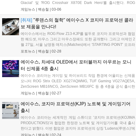
Glacial' 및 'ROG Crosshair X870E Dark Hero'를 출시했다. ROG
Crosshair 메인보드 시리즈는 20년의 역사를 바탕으로 하이엔드 부품,
게임뉴스 |
백승철
|
03-06
다양한 부가 기능과 전문적인 BIOS 컨트롤, 사용자 친화적인 인터페이
스와 뛰어난 성능을 갖춘 라인업이다. 특히 이번 신제품에는 DDR5 메모
[취재]
"루덴스의 철학" 에이수스 X 코지마 프로덕션 콜라
리 성능을 끌어올리는 NitroPath DRAM 기술과 조립 편의성을 개선한
보 제품을 만나다!
AIO Q-Connector 등 최신 기술이 대거 적용된 것이 특징이다....
에이수스에서는 ROG Flow Z13-KJP를 필두로 코지마 프로덕션과 협업
한 헤드셋, 마우스 그리고 마우스장패드 또한 공개했다. 그리고 어제인 2
월 27일, 서울 남영동 매치스(Matches)에서 'STARTING POINT' 오프라
인 이벤트를 진행했다. ROG Flow Z13-KJP는 코지마 프로덕션의 '신카
포토뉴스 |
백승철
|
02-28
와 요지'가 직접 디자인에 참여하여 제작됐다고 한다. CNC 가공 알루미
늄 섀시와 카본 파이버 액센트, 그리고 제품 곳곳에 각인된 타이포그래
에이수스, 차세대 OLED에서 포터블까지 아우르는 모니
피와 금빛 포인트는 게임 속 장비를 그대로 옮겨온 듯한 디테일을 보여
터 신제품 4종 출시
준다. 단순히 하이엔드 장비를 뛰어넘어, 하나의 테크 오브제로서의 역
에이수스 코리아는 게이밍 및 하이브리드 작업 환경에 어울리는 신제품
할 또한 고려하여 제작된듯하다....
모니터 ROG Strix OLED XG27AQWMG, TUF Gaming VG27AQE5A,
ZenScreen MB16NCG, ZenScreen MB16FC 등 총 4종을 공식 출시한
다고 밝혔다. 'ROG Strix OLED XG27AQWMG'는 27인치 크기에 QHD
게임뉴스 |
백승철
|
02-27
해상도를 갖춘 OLED 기반 하이엔드 게이밍 모니터다. 4층 스택 구조의
'탠덤(Tandem) OLED' 기술을 적용해 기존 세대 WOLED 패널 대비 15%
에이수스, 코지마 프로덕션(KJP) 노트북 및 게이밍기어
향상된 피크 밝기와 25% 확장된 컬러 영역, 60% 더 긴 OLED 수명을 제
출시
공하는 것이 특징이다....
에이수스 코리아는 세계적인 게임 스튜디오 '코지마 프로덕션(KOJIMA
PRODUCTIONS)'과 협업한 한정판 노트북 및 게이밍기어를 국내 출시
한다고 밝혔다. 이번 협업은 코지마 프로덕션의 상징 'Ludens(루덴스)'에
서 영감을 받아 ROG의 도전 정신을 담은 메시지 'For Ludens Who
게임뉴스 |
백승철
|
02-24