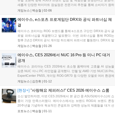
뉴얼 오픈에 맞춰 ASUS 브랜드 입점 및 체험존을 운영한다고 밝혔다.
새롭게 단장한 하이마트 잠실점은 전문가의 추천을 통해 소비자가 원하
는 사양으로 맞춤형 조립 PC를 구매할 수 있는 전용 공간인 '조립 PC
게임뉴스 |
백승철
|
02-06
존'을 신설했다. 에이수스는 이곳에서 자사의 프리미엄 게이밍 브랜드
ROG(Republic of Gamers)를 비롯해 TUF Gaming, ProArt, Prime 등 다
에이수스, e스포츠 프로게임단 DRX와 공식 파트너십 체
양한 제품 라인업을 전시하고, 신뢰성 높은 고성능 PC를 구성할 수 있는
결
'Powered by ASUS' PC 솔루션을 선보인다....
에이수스 코리아는 ROG 브랜드를 통해 e스포츠 구단인 DRX와 공식 글
로벌 파트너십을 체결했다고 발표했다. 이번 파트너십을 통해 ROG는
향후 2년간 DRX의 공식 게이밍 하드웨어 파트너로 활동한다. DRX의 발
로란트(Valorant) 및 리그 오브 레전드(League of Legends) 팀을 비롯해
게임뉴스 |
백승철
|
01-26
FC온라인, 철권 등 대전 격투 종목을 포함한 모든 선수단은 훈련과 실전
경기에서 ROG의 신기술이 적용된 게이밍 기어를 사용하게 된다....
에이수스, CES 2026에서 NUC 16 Pro 등 미니 PC 대거
공개
에이수스 코리아는 CES 2026에서 초소형 폼팩터에 고효율 AI 성능을
갖춘 NUC 미니 PC 라인업을 공개했다. 인텔 및 AMD 기반 NUC16 Pro,
ExpertCenter PN55, 게이밍 ROG GR70 등 다양한 모델로 여러 환경에
강력한 성능과 확장성을 제공한다....
게임뉴스 |
김찬휘
|
01-12
[현장+]
"사랑해요 제피러스!" CES 2026 에이수스 쇼룸
소신 발언하자면, 이번 CES 2026에서 본 공간 중 ASUS(에이수스)의 쇼
룸이 가장 만족스러웠다. 에이수스에서는 브랜드 ROG의 브랜드 론칭
20주년을 기념하여 독보적인 콘셉트와 강력한 성능의 제품들을 대거 선
보였다. 특히 240Hz 마이크로 OLED를 탑재한 ROG XREAL R1 AR 게
포토뉴스 |
백승철
|
01-11
이밍 글래스, 코지마 프로덕션과의 콜라보를 통해 루덴스의 철학을 그대