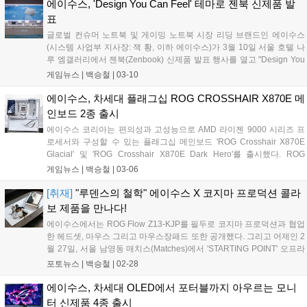
메모리 성능 그리고 확장성과 사용자 편의성을 제공하는 것에 초점을 맞
에이수스, 'Design You Can Feel' 테마로 젠북 신제품 발
춘 리프레시 모델이다. NitroPath DRAM 기술을 적용하여 신호 무결성
표
을 높여 고클럭 메모리 및 안정적인 오버클럭을 지원한다. 또한 PCIe 5.0
글로벌 컨슈머 노트북 및 게이밍 노트북 시장 리딩 브랜드인 에이수스
기반 그래픽카드 및 스토리지 재배분을 통해 확장성을 확보하였다....
(시스템 사업부 지사장: 잭 황, 이하 에이수스)가 3월 10일 서울 호텔 나
루 엠갤러리에서 젠북(Zenbook) 신제품 발표 행사를 열고 "Design You
Can Feel"을 테마로 한 새로운 젠북 라인업과 제품 디자인 철학을 공개
게임뉴스 |
백승철
|
03-10
했다. 이번 행사는 에이수스가 제시하는 프리미엄 노트북 경험과 디자인
철학을 공유하는 자리로, 젠북 라인업의 소재 혁신과 사용자 경험을 현
에이수스, 차세대 플래그십 ROG CROSSHAIR X870E 메
장에서 직접 체감할 수 있도록 전시 및 체험 중심으로 구성됐다....
인보드 2종 출시
에이수스 코리아는 편의성과 고성능으로 AMD 라이젠 9000 시리즈 프
로세서와 구성할 수 있는 플래그십 메인보드 'ROG Crosshair X870E
Glacial' 및 'ROG Crosshair X870E Dark Hero'를 출시했다. ROG
Crosshair 메인보드 시리즈는 20년의 역사를 바탕으로 하이엔드 부품,
게임뉴스 |
백승철
|
03-06
다양한 부가 기능과 전문적인 BIOS 컨트롤, 사용자 친화적인 인터페이
스와 뛰어난 성능을 갖춘 라인업이다. 특히 이번 신제품에는 DDR5 메모
[취재]
"루덴스의 철학" 에이수스 X 코지마 프로덕션 콜라
리 성능을 끌어올리는 NitroPath DRAM 기술과 조립 편의성을 개선한
보 제품을 만나다!
AIO Q-Connector 등 최신 기술이 대거 적용된 것이 특징이다....
에이수스에서는 ROG Flow Z13-KJP를 필두로 코지마 프로덕션과 협업
한 헤드셋, 마우스 그리고 마우스장패드 또한 공개했다. 그리고 어제인 2
월 27일, 서울 남영동 매치스(Matches)에서 'STARTING POINT' 오프라
인 이벤트를 진행했다. ROG Flow Z13-KJP는 코지마 프로덕션의 '신카
포토뉴스 |
백승철
|
02-28
와 요지'가 직접 디자인에 참여하여 제작됐다고 한다. CNC 가공 알루미
늄 섀시와 카본 파이버 액센트, 그리고 제품 곳곳에 각인된 타이포그래
에이수스, 차세대 OLED에서 포터블까지 아우르는 모니
피와 금빛 포인트는 게임 속 장비를 그대로 옮겨온 듯한 디테일을 보여
터 신제품 4종 출시