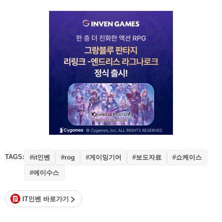
TAGS:
#it인벤
#게이밍기어
#보도자료
#쇼케이스
#rog
#에이수스
IT인벤 바로가기