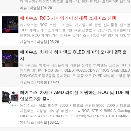
더 아닌가? 액션캠이라고도 불리는데, 뭔가 레저와 크리에이티브함이
섞인, 감성으로 얘기하자면 캠핑 감성이 물씬 풍기는데, 에이수스의 프
리뷰 |
백승철
|
04-20
로아트는 비즈니스 라인업 중 프리미엄을 상징하는 브랜드인데, 둘이 합
쳐 '에이수스 프로아트 고프로 에디션(ProArt GoPro Edition) PX13'를 선
에이수스, ROG 게이밍기어 신제품 쇼케이스 진행
보였다....
에이수스는 ROG 브랜드 기반의 게이밍기어 관련 신제품을 선보인
'ROG 게이밍기어 쇼케이스'를 3월 24일 진행했다. 강남 가빈아트홀에서
진행된 ROG 게이밍기어 신제품 쇼케이스는 ROG 게이밍기어 사업부
총괄 크리스 황(Kris Huang)의 인사말을 시작으로 ROG(Republic of
게임뉴스 |
백승철
|
03-26
Gamers) 브랜드가 갖고 있는 "게이머를 위한 공화국"이라는 의미답게
승리를 위한 강력하고 다양한 게이밍기어 제품들을 전시 및 공개했다....
에이수스, 차세대 하이앤드 OLED 게이밍 모니터 2종 출
시
에이수스는 차세대 디스플레이 기술을 집약한 하이엔드 고성능 OLED
게이밍 모니터 'ROG Swift OLED PG32UCDM3', 'ROG Swift OLED
PG34WCDN' 등 2종을 출시했다. 두 제품 모두 OLED 패널의 수명을 향
상시키는 에이수스 OLED Care Pro가 적용돼 장시간 작업이나 게임 플
게임뉴스 |
백승철
|
03-23
레이에도 선명하고 일관된 비주얼을 보여주도록 설계되었다. 더불어 사
용자의 위치를 감지해 자리를 비울 경우 자동으로 화면을 블랙으로 전환
에이수스, 차세대 AMD 라이젠 지원하는 ROG 및 TUF 메
하여 번인을 예방하는 Neo Proximity Sensor가 탑재되어 패널의 수명을
인보드 3종 출시
연장한다....
에이수스는 AMD 라이젠 9000 시리즈를 비롯해 8000, 7000 시리즈를
지원하는 고성능 게이밍 메인보드 ▲ROG STRIX B850-A Gaming
WiFi7 Neo ▲ROG STRIX B850-F Gaming WiFi7 Neo ▲TUF GAMING
X870-PRO WiFi7 W Neo 등 3종을 출시한다고 밝혔다. Neo 시리즈는
게임뉴스 |
백승철
|
03-11
기존 세대 메인보드 대비 차세대 AMD 라이젠 프로세서를 위한 향상된