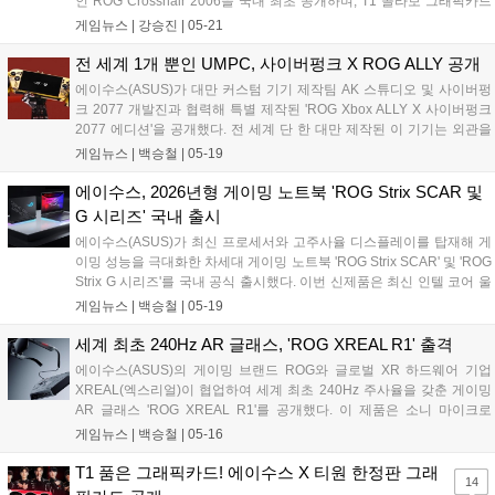
인 ROG Crosshair 2006을 국내 최초 공개하며, T1 콜라보 그래픽카드
등 다양한 하드웨어를 전시한다. 부스 내 레이싱 및 포터블 존 등 체험 공
게임뉴스 |
강승진
|
05-21
간과 다나와 협업 이벤트도 마련해 관람객들에게 다채로운 즐길 거리를
제공할 예정이다....
전 세계 1개 뿐인 UMPC, 사이버펑크 X ROG ALLY 공개
에이수스(ASUS)가 대만 커스텀 기기 제작팀 AK 스튜디오 및 사이버펑
크 2077 개발진과 협력해 특별 제작된 'ROG Xbox ALLY X 사이버펑크
2077 에디션'을 공개했다. 전 세계 단 한 대만 제작된 이 기기는 외관을
사이버펑크 테마로 수작업 개조했으며, 내부에는 AMD 라이젠 AI Z2 익
게임뉴스 |
백승철
|
05-19
스트림 프로세서와 24GB 메모리를 탑재하는 등 사양 자체는 일반적인
ROG Xbox ALLY X와 동일하다고 한다....
에이수스, 2026년형 게이밍 노트북 'ROG Strix SCAR 및
G 시리즈' 국내 출시
에이수스(ASUS)가 최신 프로세서와 고주사율 디스플레이를 탑재해 게
이밍 성능을 극대화한 차세대 게이밍 노트북 'ROG Strix SCAR' 및 'ROG
Strix G 시리즈'를 국내 공식 출시했다. 이번 신제품은 최신 인텔 코어 울
트라 및 AMD 라이젠 프로세서를 기반으로 설계되어 AAA급 게임부터 e
게임뉴스 |
백승철
|
05-19
스포츠 환경까지 폭넓게 지원하며, 대폭 향상된 시스템 전력과 쿨링 구
조를 통해 게이머에게 흔들림 없는 프레임 방어 및 쾌적한 플레이 환경
세계 최초 240Hz AR 글래스, 'ROG XREAL R1' 출격
을 제공하는 것이 특징이다....
에이수스(ASUS)의 게이밍 브랜드 ROG와 글로벌 XR 하드웨어 기업
XREAL(엑스리얼)이 협업하여 세계 최초 240Hz 주사율을 갖춘 게이밍
AR 글래스 'ROG XREAL R1'를 공개했다. 이 제품은 소니 마이크로
OLED 패널을 통해 4미터 거리에서 최대 171인치의 가상 화면을 구현하
게임뉴스 |
백승철
|
05-16
며, 특히 ROG ALLY(엘라이) 및 주요 콘솔과의 원활한 연동을 지원하는
전용 컨트롤 독(Control Dock)을 포함됐다. 고주사율과 초저지연 기술을
T1 품은 그래픽카드! 에이수스 X 티원 한정판 그래
14
결합하여 이동 중에도 고성능 모니터 수준의 매끄러운 게임 플레이 환경