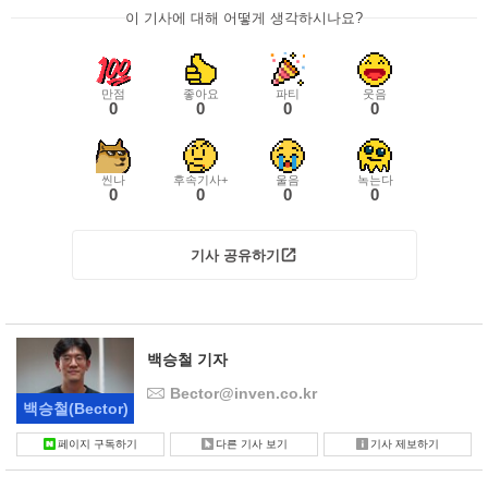
이 기사에 대해 어떻게 생각하시나요?
만점
좋아요
파티
웃음
0
0
0
0
씬나
후속기사+
울음
녹는다
0
0
0
0
기사 공유하기
백승철 기자
Bector@inven.co.kr
백승철
(Bector)
페이지 구독하기
다른 기사 보기
기사 제보하기