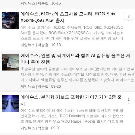
를 사랑하는 유저들과의 만남을 위해 마련된 자리로 10월 25일 오후 3
게임뉴스 |
백승철
|
10-15
시, 서울 JBK 컨벤션 홀에서 진행된다. ROG의 다양한 하드웨어와 더불
어 신제품 전시 및 체험 그리고 다양한 이벤트와 경품이 제공될 예정으
에이수스, 610Hz의 초고사율 모니터 'ROG Strix
2
로 참가 신청은 에이수스 공식 홈페이지 및 ASUS ROG SNS 채널을 통
XG248QSG Ace' 출시
해 가능하다....
에이수스 코리아는 610Hz 주사율의 'ROG Strix XG248QSG
Ace'를 출시했다. ROG Strix XG248QSG Ace 게이밍 모니터는 e
스포츠 프로게이머와 게이머를 위해 설계된 전문 게이밍 모니터
다. e스포츠 프로게이머가 요구하는 집중력에 적합한 24.1인치
게임뉴스 |
백승철
|
10-13
스크린 사이즈 그리고 극한의 610Hz(OC, 600Hz 기본) 주사율로
비주얼의 부드러움과 변화를 빠르게 파악하여, 한 차원 높은 수준
에이수스, 인텔 및 씨게이트와 함께 AI 컴퓨팅 솔루션 세
의 플레이가 가능하도록 설계된 제품이다. 0.1ms의 응답속도와
미나 투어 진행
개선된 익스트림 로우 모션 블러 2 기술을 적용해 모션 블러과 고
IT 솔루션 분야의 글로벌 리더 에이수스 코리아(컴퍼넌트 커머셜 사업부
스팅 현상을 최소화하여 상대의 움직임을 빠르게 추적 가능하며,
지사장 강인석, 이하 에이수스)가 대전을 시작으로 광주, 대구, 부산 등 4
0.8ms의 낮은 인풋렉을 더해 입력 지연 없는 즉각적인 반응을 지
개 도시에서 AI 컴퓨팅 솔루션 세미나를 진행했다고 밝혔다. 에이수스는
원하여 게이머가 경기에서 유리한 고지를 선점할 수 있다....
AI 시대의 핵심 플레이어로 NVIDIA와의 파트너 관계를 통한 강력한
게임뉴스 |
백승철
|
09-26
GPU 컴퓨팅 기술력을 바탕으로 서버 시장에서 두각을 나타내고 있다.
이번 세미나는 AI를 통해 급변하고 있는 시장 환경 속에서 에이수스의 서
에이수스, 분리형 키보드 포함한 게이밍기어 2종 출
1
버, IoT, 미니 PC 기술이 어떻게 비즈니스의 경계를 확장하고 새로운 가
시
치를 창출하는지에 대한 깊이 있는 제안과 방향 설정을 위해 마련되었
에이수스 코리아(이하 에이수스)는 75% 배열에 혁신적인 분리형
다....
인체공학 게이밍 키보드 'ROG Falcata'와 프로게이머와의 협업으
로 개발된 게이밍 마우스 'ROG Harpe II Ace'를 출시한다고 밝혔
다. 'ROG Falcata 게이밍 키보드'는 사용자가 의도한 키 입력을 정
게임뉴스 |
백승철
|
09-01
밀하게 반영하는 성능과 인체공학 기반의 분리형 디자인으로 유