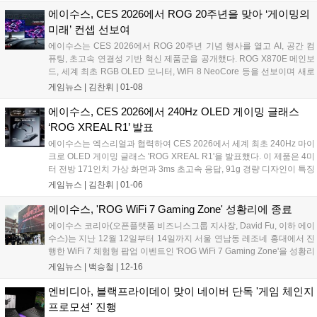
로 담은 ROG Flow Z13-KJP, 본격적으로 타깃을 잡고 브랜드화되고 있
에이수스, CES 2026에서 ROG 20주년을 맞아 ‘게이밍의
는 ProArt 라인업과 고프로(GoPro)와의 협업으로 선보이는 노트북까
미래’ 컨셉 선보여
지....
에이수스는 CES 2026에서 ROG 20주년 기념 행사를 열고 AI, 공간 컴
퓨팅, 초고속 연결성 기반 혁신 제품군을 공개했다. ROG X870E 메인보
드, 세계 최초 RGB OLED 모니터, WiFi 8 NeoCore 등을 선보이며 새로
운 게이밍 표준을 제시했다....
게임뉴스 |
김찬휘
|
01-08
에이수스, CES 2026에서 240Hz OLED 게이밍 글래스
‘ROG XREAL R1’ 발표
에이수스는 엑스리얼과 협력하여 CES 2026에서 세계 최초 240Hz 마이
크로 OLED 게이밍 글래스 'ROG XREAL R1'을 발표했다. 이 제품은 4미
터 전방 171인치 가상 화면과 3ms 초고속 응답, 91g 경량 디자인이 특징
이다. ROG 생태계와 완벽 통합되며, 공간 코프로세싱과 전자식 변색 렌
게임뉴스 |
김찬휘
|
01-06
즈, Sound by Bose 기술로 몰입감 넘치는 게이밍 경험을 제공한다....
에이수스, 'ROG WiFi 7 Gaming Zone' 성황리에 종료
에이수스 코리아(오픈플랫폼 비즈니스그룹 지사장, David Fu, 이하 에이
수스)는 지난 12월 12일부터 14일까지 서울 연남동 레조네 홍대에서 진
행한 WiFi 7 체험형 팝업 이벤트인 'ROG WiFi 7 Gaming Zone'을 성황리
에 종료했다고 밝혔다. 'ROG WiFi 7 Gaming Zone'은 게임을 즐기는 데
게임뉴스 |
백승철
|
12-16
있어 핵심 요소로 자리 잡은 유무선 공유기의 중요성을 알리고 저변을
확대하고자, 최신 무선 규격인 WiFi 7과 10Gbps 초고속 유선 네트워크
엔비디아, 블랙프라이데이 맞이 네이버 단독 '게임 체인지
에 대한 주제로 직접 체험하고 알아볼 수 있는 기회를 제공하기 위해 기
프로모션' 진행
획된 행사다. 이번 팝업은 약 2,000여 명의 방문객이 찾으며 성황리에 마