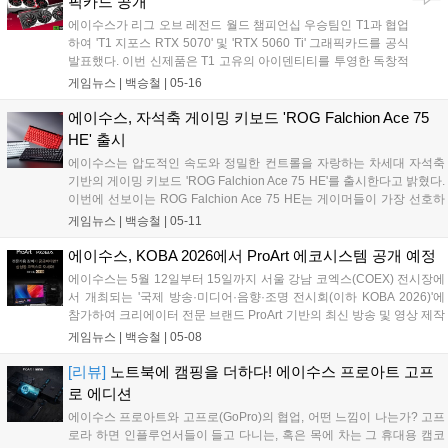
픽카드 공개
을 제공한다....
에이수스가 리그 오브 레전드 월드 챔피언십 우승팀인 T1과 협업
하여 'T1 지포스 RTX 5070' 및 'RTX 5060 Ti' 그래픽카드를 공식
발표했다. 이번 신제품은 T1 고유의 아이덴티티를 투영한 독창적
인 디자인과 에이수스의 핵심 냉각 기술을 결합하여, 게임 플레이
게임뉴스 |
백승철
|
05-16
시 안정적인 프레임 유지와 저소음 환경을 제공하는 것이 특징이
다. 양사는 이번 협업을 통해 단순한 하드웨어 성능 향상을 넘어 e
에이수스, 자석축 게이밍 키보드 'ROG Falchion Ace 75
스포츠 팬들을 위해 특별한 수집 가치까지 제공한다....
HE' 출시
에이수스는 압도적인 속도와 정밀한 컨트롤을 자랑하는 차세대 자석축
기반의 게이밍 키보드 'ROG Falchion Ace 75 HE'를 출시한다고 밝혔다.
이번에 선보이는 ROG Falchion Ace 75 HE는 게이머들이 가장 선호하
는 75% 레이아웃을 채택해, 키보드 사용 시에 반응성을 높이고 풀배열
게임뉴스 |
백승철
|
05-11
키보드 대비 넉넉한 마우스 이동 공간을 확보한 것이 특징이다. ROG의
최신 자석축인 ROG HFX V2X 자석축 스위치와 ROG HFX V2 스위치를
에이수스, KOBA 2026에서 ProArt 에코시스템 공개 예정
사용하였으며, ROG 홀 센서를 탑재하여 전기적 노이즈와 간섭을 최소
에이수스는 5월 12일부터 15일까지 서울 강남 코엑스(COEX) 전시장에
화함으로써 극강의 정밀도와 일관된 타건감을 제공하는 것이 특징이
서 개최되는 '국제 방송·미디어·음향·조명 전시회(이하 KOBA 2026)'에
다....
참가하여 크리에이터 전문 브랜드 ProArt 기반의 최신 방송 및 영상 제작
솔루션을 선보인다고 밝혔다. 에이수스는 이번 KOBA 2026에서 8.5부스
게임뉴스 |
백승철
|
05-08
규모의 전시 공간을 마련하고, ProArt 라인업 전반에 걸친 제품군을 대거
공개할 예정이다. 크리에이터에게 영감을 주기 위한 최상의 모니터, 노
[리뷰]
노트북에 캠핑을 더하다! 에이수스 프로아트 고프
트북, 데스크톱, 컴포넌트 및 주변기기에 이르기까지 모든 카테고리에
로 에디션
대한 생태계를 시연하고 직접 체험할 수 있도록 구성했다....
에이수스 프로아트와 고프로(GoPro)의 협업, 어떤 느낌이 나는가? 고프
로라 하면 인플루언서들이 들고 다니는, 혹은 목에 차는 그 휴대용 캠코