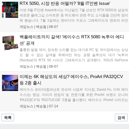
연성을 갖춰 다양한 게임 환경에 대응하는 제품이다. 'ROG
RTX 5050, 시장 반응 어떨까? '8월 IT인벤 Issue'
Harpe II Ace 게이밍 마우스'는 발로란트의 스타플레이어
이번 8월 IT인벤 Issue에서는 지난달인 7월 선보인 RTX 5050과 삼성의
'Demon1'을 포함해 최고의 프로 게이머들과의 협업을 통해 개발
새로운 플래그십 스마트폰 등 하드웨어 관련 주요 소식들을 간단히 정리
되었다. 이를 통해 정밀한 움직임 및 신뢰성을 갖추어 플레이어의
해 봤습니다. 7월 1일에는 엔비디아 지포스 그래픽카드의 엔트리 라인
잠재력을 극대화하여 실현할 수 있도록 설계되었다....
업, RTX 5050이 출시됐습니다. 50 및 60 라인업의 제품은 가격 접근성
게임뉴스 |
백승철
|
08-07
이 좋기 때문에 인기가 좋은 제품임에도 불구하고 이번 RTX 5050은 전
세계 하드웨어 커뮤니티로부터 혹평을 받고 있습니다....
백플레이트까지 갈색! '에이수스 RTX 5080 녹투아 에디
션' 공개
훌륭한 발열 제어, 정숙한 소리를 얻는 대가로 PC 및 게이밍에서는 상상
도 할 수 없는 갈색을 취해야만 하는 공랭 솔루션의 대가 '녹투아
(Noctua)'의 RTX 50 시리즈 그래픽카드가 공개됐다. 'ASUS GeForce
RTX 5080 16GB GDDR7 Noctua OC Edition'이 주는 느낌은 이전 세대
게임뉴스 |
백승철
|
08-07
와 차원이 다르다. RTX 30부터 꾸준히 등장해온 그동안의 녹투아 그래
픽카드는 뭔가 그래픽카드 골격에 녹투아 쿨러를 얹은 것 같은 느낌이었
이제는 6K 해상도의 세상? 에이수스, ProArt PA32QCV
다. 하지만 이번 RTX 5080에서는 정말로 협업하여 디자인 및 제작이 되
등 2종 출시
었다는 느낌을 풍긴다. 색깔도 이런데 자꾸 풍긴다고 해서 미안하지만
에이수스 코리아(컴퍼넌트 컨슈머 사업부 지사장, David Fu, 이하 에이
사실이다. 그래픽카드를 감싸고 있는 겉면뿐만 아니라 백플레이트까지
수스)는 영상, 이미지 편집자 및 전문가를 위한 ProArt 브랜드 모니터
녹투아를 상징하는 갈색으로 구성되어 있다....
'PA32QCV'와 'PA27UCGE' 2종을 출시했다. 에이수스 ProArt 시리즈는
사진작가, 비디오그래퍼, 건축가, 아티스트 등 크리에이티브 전문가를
게임뉴스 |
백승철
|
07-14
위한 프리미엄 브랜드로 고성능 하드웨어와 함께 창의적인 작업에서 요
구되는 정밀한 색 재현력과 안정적인 워크플로우를 제공한다....
목록
검색