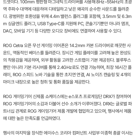
드셋이다. 100mm 평판형 마그네틱 드라이버를 사용해 8Hz~55kHz의 초광
역 주파수 대역에 대응하여 디테일하고 낮은 왜곡의 순수한 사운드를 들려준
다. 광범위한 호환성을 위해 4.4m 밸런스 플러그를 포함해, 3.5mm 및 6.3m
m 싱글엔드 플러그, USB Type-C를 지원해 PC, 콘솔기기뿐만 아니라 앰프,
DAC, 모바일 기기 등 다양한 오디오 장비에도 연결하여 사용할 수 있다.
ROG Cetra 오픈 무선 게이밍 이어폰은 14.2mm 카본 드라이버로 깨끗한 사
운드, 역동적인 베이스를 들려준다. 장시간 게임 플레이를 고려해 높은 완성도
의 착용감을 제공하며, 외부 활동을 고려한 스트랩이 기본 제공된다. 블루투스
뿐만 아니라 기본 리시버를 통해 2.4GHz로도 연결 가능하며, 최장 16시간 플
레이, ROG 스피드 노바 기술을 통한 초지연 연결, AI 노이즈 캔슬링 및 4개의
마이크 내장으로 높은 청취 및 통화 품질을 제공한다.
ROG 게이밍기어 신제품 쇼케이스에는 e스포츠 프로게임단 DRX가 참여하여
ROG 게이밍기어의 소감과 더불어 선수 소개가 이루어졌다. DRX는 글로벌 파
트너십 관계로 ROG 게이밍기어 제품 개발에 협업하고 있으며, 행사에서 제품
에 대한 높은 만족도를 언급하였다.
행사의 마지막을 장식한 에이수스 코리아 컴퍼넌트 사업부 이종혁 총괄 이사는