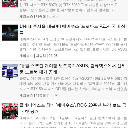
통해 당일부터 본격적인 판매에 돌입한다고 밝혔다....
한 'T1 지포스 RTX 5070' 및 'RTX 5060 Ti' 에디션을 대상으로 7
월부터 정식 온라인 판매를 시작할 예정이라 밝혔다. 현재는 크라
우드 펀딩 플랫폼, 텀블벅에서 예약 판매를 진행하고 있다. 이번
게임뉴스 |
백승철
|
06-16
제품은 T1 선수들의 역동적인 모습이 담긴 아트워크와 팀 로고를
적용해 소장 가치를 높인 것이 특징이다....
144Hz 주사율 태블릿! 에이수스 '프로아트 PZ14' 국내 상
륙
에이수스(ASUS)가 고성능 AI 프로세서와 144Hz 주사율 디스플레이를
결합한 국내 첫 프로아트 태블릿 ‘프로아트 PZ14(ProArt PZ14)’를 출시
했다. 이번 신제품은 스냅드래곤 X2 엘리트 프로세서와 3K ASUS
Lumina Pro OLED 디스플레이를 탑재해 고해상도 그래픽 작업과 부드
게임뉴스 |
백승철
|
06-08
러운 화면 전환을 지원하는 것이 특징이다. 32GB LPDDR5X RAM과
1TB PCIe 4.0 SSD를 바탕으로 안정적인 구동 환경을 제공하며, 온디바
"듀얼 스크린 게이밍 노트북?" ASUS, 컴퓨텍스에서 신제
이스 AI 기능 처리를 위한 최대 80 TOPS 성능의 NPU를 갖췄다....
품 노트북 대거 공개
글로벌 게이밍 노트북 브랜드 에이수스(ASUS)가 6월 2일부터 5일까지
대만 타이베이 난강 전시센터에서 개최되는 '컴퓨텍스 2026'에 참가해
지포스 RTX 50 시리즈 GPU를 탑재한 차세대 게이밍 노트북 라인업을
대거 공개했다. 에이수스는 게이밍 브랜드 ROG의 출범 20주년을 기념
게임뉴스 |
백승철
|
06-02
해 현장에서 체험형 전시존인 'ROG Lab'을 운영하며, 고사양 게임 플레
이 환경을 강화하는 플래그십 모델과 차세대 AI 기술의 융합을 선보인다.
플레이엑스포 참가 '에이수스', ROG 20주년 복각 보드 국
이번에 공개된 신제품들은 강력한 그래픽 처리 성능과 고주사율 디스플
내 첫 공개
레이, 첨단 쿨링 시스템을 결합하여 고사양 게임에서도 안정적인 프레임
에이수스 코리아가 5월 21일부터 24일까지 일산 킨텍스에서 열리는
유지와 시각적 몰입감을 제공하는 것이 특징이다....
2026 플레이엑스포에 참가한다. ROG 브랜드 20주년을 맞아 복각 모델