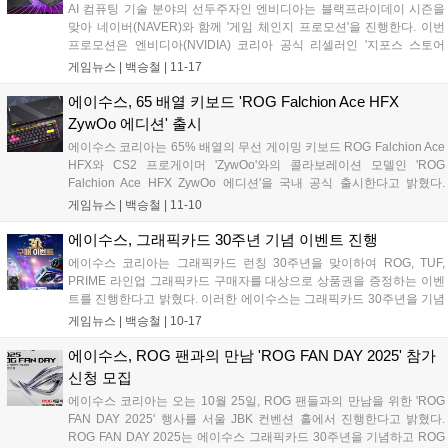
AI 컴퓨팅 기술 분야의 선두주자인 엔비디아는 블랙프라이데이 시즌을
무리됐다....
맞아 네이버(NAVER)와 함께 '게임 체인지 프로모션'을 진행한다. 이번
프로모션은 엔비디아(NVIDIA) 코리아 공식 리셀러인 '지포스 스토어
(GeForce Store)'를 통해 11월 17일(월)부터 11월 30일(일)까지 2주간
게임뉴스 |
백승철
|
11-17
진행되며, 지포스 RTX 50 시리즈 기반의 데스크탑과 노트북을 대상으로
최대 30만 원 상당의 할인 혜택을 제공한다. 네이버와의 협력을 통해 진
에이수스, 65 배열 키보드 'ROG Falchion Ace HFX
행되는 이번 프로모션은 행사 기간 동안 지포스 스토어 내 프로모션 대
ZywOo 에디션' 출시
상 제품을 구매하면 10만 원의 네이버 단독 할인 쿠폰이 제공된다. 여기
에이수스 코리아는 65% 배열의 무선 게이밍 키보드 ROG Falchion Ace
에 카드 결제 시 추가 7% 할인(최대 20만 원) 혜택이 함께 적용돼 소비자
HFX와 CS2 프로게이머 'ZywOo'와의 콜라보레이션 모델인 'ROG
는 최대 30만 원 상당의 할인 혜택을 받을 수 있다....
Falchion Ace HFX ZywOo 에디션'을 국내 공식 출시한다고 밝혔다.
ZywOo(자이우) 선수는 본명 마티외 에르보(Mathieu Herbaut)로 에이수
게임뉴스 |
백승철
|
11-10
스의 게이밍 브랜드 Republic of Gamers(ROG)의 공식 스폰서십을 받고
있는 Team Vitality 소속의 프로게이머다. 이번 에디션 모델은 카운터 스
에이수스, 그래픽카드 30주년 기념 이벤트 진행
트라이크의 전설적인 플레이어로 평가받는 있는 ZywOo(자이우) 선수
에이수스 코리아는 그래픽카드 런칭 30주년을 맞이하여 ROG, TUF,
개인의 퍼스널리티를 반영한 디자인과 컬러를 적용하여 한정판만의 차
PRIME 라인업 그래픽카드 구매자를 대상으로 상품권을 증정하는 이벤
별화된 비주얼 아이덴티티를 완성했다....
트를 진행한다고 밝혔다. 이러한 에이수스는 그래픽카드 30주년을 기념
하여 RTX 5060 Ti / RTX 5070 / RX 9060 XT / RX 9070XT 등 소비자 선
게임뉴스 |
백승철
|
10-17
호도가 높은 그래픽카드에 대해 상품권을 증정하는 이벤트를 진행하며,
ROG, TUF, PRIME 브랜드 제품 구매 시 최대 6만 원권 상품권을 증정한
에이수스, ROG 팬과의 만남 'ROG FAN DAY 2025' 참가
다....
신청 모집
에이수스 코리아는 오는 10월 25일, ROG 팬들과의 만남을 위한 'ROG
FAN DAY 2025' 행사를 서울 JBK 컨벤션 홀에서 진행한다고 밝혔다.
ROG FAN DAY 2025는 에이수스 그래픽카드 30주년을 기념하고 ROG