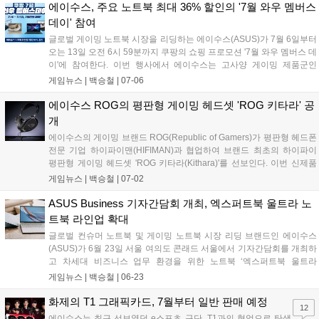
에이수스, 주요 노트북 최대 36% 할인의 '7월 와우 멤버스
데이' 참여
글로벌 게이밍 노트북 시장을 리딩하는 에이수스(ASUS)가 7월 6일부터
오는 13일 오전 6시 59분까지 쿠팡의 쇼핑 프로모션 '7월 와우 멤버스 데
이'에 참여한다. 이번 행사에서 에이수스는 고사양 게이밍 제품군인
ROG 스트릭스 및 TUF 게이밍을 포함한 총 29종의 노트북을 대상으로
게임뉴스 |
백승철
|
07-06
최대 36%의 할인 혜택을 제공한다....
에이수스 ROG의 평판형 게이밍 헤드셋 'ROG 키타라' 공
개
에이수스의 게이밍 브랜드 ROG(Republic of Gamers)가 평판형 헤드폰
전문 기업 하이파이맨(HIFIMAN)과 협업하여 브랜드 최초의 하이파이
평판형 게이밍 헤드셋 'ROG 키타라(Kithara)'를 선보인다. 이번 신제품
은 표면 전체가 움직이는 100mm 평판형 드라이버와 오픈형 구조를 채
게임뉴스 |
백승철
|
07-02
택해 게이머가 인게임 사운드의 위치를 명확하게 포착할 수 있도록 사운
드 공간감을 극대화한 것이 특징이다. 또한 광대역 주파수를 지원하는
ASUS Business 기자간담회 개최, 엑스퍼트북 울트라 노
붐 마이크와 다양한 교체형 플러그를 기본 제공해 PC 및 콘솔 등 여러 플
트북 라인업 확대
랫폼에서 정밀한 사운드 플레이와 원활한 팀보이스 환경을 지원한다....
글로벌 컨슈머 노트북 및 게이밍 노트북 시장 리딩 브랜드인 에이수스
(ASUS)가 6월 23일 서울 여의도 콘래드 서울에서 기자간담회를 개최하
고 차세대 비즈니스 업무 환경을 위한 노트북 ‘엑스퍼트북 울트라
(ExpertBook Ultra)’를 공개했다. 이번 신제품은 초경량 설계와 고해상도
게임뉴스 |
백승철
|
06-23
고주사율 디스플레이를 갖춰 외부 이동이 잦은 전문가와 크리에이터의
작업 및 그래픽 출력 환경을 개선한 것이 특징이다. 에이수스는 엑스퍼
화제의 T1 그래픽카드, 7월부터 일반 판매 예정
12
트북 울트라를 비롯한 신규 라인업을 공식 스토어 및 주요 오픈마켓을
에이수스는 최근 선보였던 e스포츠 구단, T1과의 협업으로 탄생