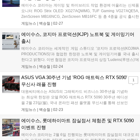
준다. 단순히 하이엔드 장비를 뛰어넘어, 하나의 테크 오브제로서의 역
에이수스 코리아는 게이밍 및 하이브리드 작업 환경에 어울리는 신제품
할 또한 고려하여 제작된듯하다....
모니터 ROG Strix OLED XG27AQWMG, TUF Gaming VG27AQE5A,
ZenScreen MB16NCG, ZenScreen MB16FC 등 총 4종을 공식 출시한
다고 밝혔다. 'ROG Strix OLED XG27AQWMG'는 27인치 크기에 QHD
게임뉴스 |
백승철
|
02-27
해상도를 갖춘 OLED 기반 하이엔드 게이밍 모니터다. 4층 스택 구조의
'탠덤(Tandem) OLED' 기술을 적용해 기존 세대 WOLED 패널 대비 15%
에이수스, 코지마 프로덕션(KJP) 노트북 및 게이밍기어
향상된 피크 밝기와 25% 확장된 컬러 영역, 60% 더 긴 OLED 수명을 제
출시
공하는 것이 특징이다....
에이수스 코리아는 세계적인 게임 스튜디오 '코지마 프로덕션(KOJIMA
PRODUCTIONS)'과 협업한 한정판 노트북 및 게이밍기어를 국내 출시
한다고 밝혔다. 이번 협업은 코지마 프로덕션의 상징 'Ludens(루덴스)'에
서 영감을 받아 ROG의 도전 정신을 담은 메시지 'For Ludens Who
게임뉴스 |
백승철
|
02-24
Dare'를 제품 전반에 반영한 것이 특징이다. 신제품 ROG 플로우 Z13-
KJP는 코지마 프로덕션 디자인을 담은 한정판 스페셜 에디션으로 전설
ASUS VGA 30주년 기념 'ROG 매트릭스 RTX 5090'
1
적인 아티스트 신카와 요지의 컨셉 아트 기반 디자인 요소를 제품 디테
무신사 래플 진행
일에 적용해 협업 아이덴티티를 강화했다. 또한 전용 케이스와 커스텀
대원씨티에스는 ASUS의 그래픽카드 비즈니스 30주년을 기념하
패키징, 맞춤형 전원 어댑터, Armoury Crate 전용 테마 등 스페셜 에디션
는 최상위 한정판 모델 ROG 매트릭스 RTX 5090 30주년 에디션
만의 구성을 제공해 소장 가치를 높였다....
을 2월 23일(월), 국내 온라인 패션 플랫폼 무신사를 통해 선보인
다. 이번에 선보이는 'ROG 매트릭스 RTX 5090 30주년 에디션'은
게임뉴스 |
백승철
|
02-23
ASUS가 그래픽카드를 제조해 온 지난 30년간의 혁신과 기술력
을 집대성한 제품이다. 엔비디아의 최신 플래그십 GPU인
에이수스, 롯데하이마트 잠실점서 체험존 및 RTX 5090
GeForce RTX 5090을 기반으로, ASUS만의 독보적인 쿨링 솔루
이벤트 진행
션과 프리미엄 디자인이 적용되었다....
에이수스 코리아는 2월 6일 진행되는 롯데하이마트 잠실점의 대규모 리