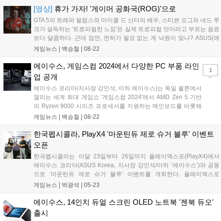
노트북이다. 알루미늄을 세라믹으로 바꾸는 공정을 통해 탄생한 하이테
[영상]
휴가 가자! '게이머 공화국(ROG)'으로
크 세라믹 '세랄루미늄(Ceraluminum)'소재가 적용되어 보다 가볍고 견
GTA 5의 트레퍼 필립스와 마이클 드 산타의 배우, 스티븐 오그와 네드 루
고한 내구성을 갖췄으며, 색상은 자연에서 영감받은 수마이아 그레이와
크가 설득하는 '트로피컬한 느낌'은 실제 트로피컬 맛이라고 부르는 음료
스칸디나비안 화이트 두 가지로 출시된다....
보다 달콤하다. 근데 잠깐, 면허가 필요 없는 게 낙원이 맞나? ASUS(에
이수스)에서 자사의 프리미엄 게이밍 라인업 ROG의 신제품들을 'Take
게임뉴스 |
백승철
|
08-22
a trip away. Explore the Republic'라는 캠페인 영상을 통해 소개했다....
에이수스, 게임스컴 2024에서 다양한 PC 부품 라인
1
업 공개
에이수스 코리아(지사장 강인석, 이하 에이수스)는 독일 쾰른에서
열리는 세계 최대 게임쇼 '게임스컴 2024'에서 AMD Zen 5 기반
의 Ryzen 9000 시리즈 프로세서를 지원하는 메인보드를 비롯해
다양한 ROG 라인업을 선보였다. 에이수스는 'ROG Crosshair
게임뉴스 |
백승철
|
08-22
X870E Hero', 'ROG Strix X870E-E Gaming WiFi', 'X870-F
Gaming WiFi', 'X870-A Gaming WiFi', 'TUF Gaming X870-Plus
한국펩시콜라, PlayX4 '마운틴듀 제로 슈거 블루' 이벤트
WiFi', 'Prime X870-P WiFi' 및 'ProArt X870E-Creator WiFi' 등으
오픈
로 에이수스가 보유하고 있는 다양하고 세밀한 라인업들의 AMD
한국펩시콜라는 이달 23일부터 26일까지 플레이엑스포(PlayX4)에서
라이젠 9000 시리즈 프로세서 호환의 메인보드들을 공개했다....
에이수스 코리아(ASUS Korea, 지사장 강인석/이하 ‘에이수스’)와 공동
으로 ‘마운틴듀 제로 슈거 블루’ 이벤트를 개최한다. 플레이엑스포
(PlayX4)는 경기도가 개최하는 수도권 최대 게임 축제로 고양시 킨텍스
게임뉴스 |
박광석
|
05-23
제1전시장에서 열린다. ‘마운틴듀 제로 슈거 블루’는 한국펩시콜라에
서...
에이수스, 14인치 듀얼 스크린 OLED 노트북 '젠북 듀오'
출시