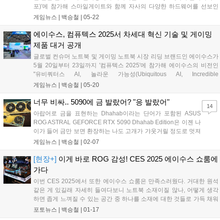
포)'에 참가해 스마일게이트와 함께 자사의 다양한 하드웨어를 선보인
다. 에이수스는 스마일게이트 부스에 게이머를 위한 4K 게이밍 모니터
게임뉴스 |
백승철
|
05-22
'ROG Swift OLED PG32UCDM'을 시작으로 인텔 코어 울트라 시리즈 프
로세서 기반의 게이밍 미니 PC 'ROG NUC', RTX 5080 및 RTX 5090을
에이수스, 컴퓨텍스 2025서 차세대 혁신 기술 및 게이밍
탑재한 게이밍 노트북 'ROG Strix SCAR', 차세대 휴대용 게이밍 UMPC
제품 대거 공개
'Ally X' 등 다양한 제품을 선보이며, 스마일게이트의 최신 게임들로 직접
글로벌 컨슈머 노트북 및 게이밍 노트북 시장 리딩 브랜드인 에이수스가
체험이 가능하다....
5월 20일부터 23일까지 '컴퓨텍스 2025'에 참가해 에이수스의 비전인
"유비쿼터스 AI, 놀라운 가능성(Ubiquitous AI, Incredible
Possibilities)"을 담은 혁신적인 AI 기술과 차세대 몰입형 게이밍 제품을
게임뉴스 |
백승철
|
05-20
선보인다. 매년 대만 타이베이에서 개최되는 컴퓨텍스(COMPUTEX)는
전 세계 다양한 브랜드의 최첨단 제품과 차세대 솔루션을 선보이는 세계
너무 비싸.. 5090에 금 발랐어? "응 발랐어"
14
3대 ICT 산업 박람회 중 하나다. 에이수스 및 ROG 브랜드는 이번 행사에
아랍어로 금을 표현하는 Dhahab이라는 단어가 포함된 ASUS
서 대규모 오프라인 부스를 운영하며, AI 대중화를 위한 강력한 인프라,
ROG ASTRAL GEFORCE RTX 5090 Dhahab Edition은 이젠 나
플랫폼, 애플리케이션, 엣지 디바이스 전반에 걸친 AI 생태계와 최신 게
이가 들어 금만 보면 환장하는 나도 고개가 갸웃거릴 정도로 멋져
이밍 제품을 소개한다....
보이기보단 기괴하다는 느낌이 더 짙지만 어쨌건 실물로 한번 만
게임뉴스 |
백승철
|
02-07
나보고 싶을 정도로 독특하다....
[현장+]
이게 바로 ROG 감성! CES 2025 에이수스 쇼룸에
가다
이번 CES 2025에서 또한 에이수스 쇼룸은 만족스러웠다. 거대한 원석
같은 게 있길래 자세히 들여다보니 노트북 소재이질 않나, 어떻게 생각
하면 좁게 느껴질 수 있는 공간 중 하나를 소재에 대한 것들로 가득 채워
놓질 않나. RTX 50 신제품 그래픽카드 구경하러 갔다가 눈을 어디에 두
포토뉴스 |
백승철
|
01-17
어야 할지 모를 정도로 재밌게 구경했다. 에이수스 감성 그 자체였던 미