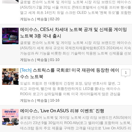
글로벌 컨슈머 노트북 및 게이밍 노트북 시장 리딩 브랜드인 에이수스
(ASUS)가 2월 20일 서울 여의도 콘래드호텔에서 신제품 프리뷰 행사를
열고 세계 최초 14인치 듀얼 스크린 OLED 노트북 '젠북 듀오'를 포함한
다양한 신제품 노트북을 선보였다. 금일 국내 출시된 젠북 듀오는 올해
게임뉴스 |
백승철
|
02-20
초 국제 전자제품박람회 CES 2024에서 최초 공개되며 이목을 끌었던
제품으로, 에이수스의 혁신적 기술력이 적용된 2개의 14인치 OLED 터
에이수스, CES서 차세대 노트북 공개 및 신제품 게이밍
치스크린과 탈부착형 블루투스 키보드로 구성되어 다양한 활용성과 높
노트북 3종 국내 출시
은 이동성을 갖춘 것이 특징이다....
글로벌 컨슈머 노트북 및 게이밍 노트북 시장 리딩 브랜드인 에이수스
(ASUS)가 세계 최대 규모의 국제전자제품박람회(CES 2024)에서 지속
가능성과 AI 기능을 비롯한 최신 기술력이 적용된 노트북 신제품을 선보
이고, 금일 게이밍 노트북 신제품 3종을 다양한 구매 혜택과 함께 출시한
게임뉴스 |
백승철
|
01-10
다. 국내 출시된 게이밍 노트북 3종은 CES 2024에서 선보인 ▲ ROG 스
트릭스 스카 18, ▲ ROG 스트릭스 G18, ▲ ROG 스트릭스 G16이다.
[Tech]
스트릭스를 국회로! 미국 재판에 등장한 에이
1
ROG의 플래그십 라인업인 스트릭스 시리즈는 최고 품질의 하드웨어에
수스 노트북
다년간의 쿨링 노하우를 집약한 ROG 인텔리전트 쿨링 설계가 적용된
도널드 트럼프 전 대통령의 긴장된 표정, 담당 변호사의 열변, 그
것이 특징이며, AI 프로그램 구동에 특화된 24코어 32스레드의 인텔 최
리고 파란색, 빨간색 등 휘황찬란하게도 LED를 뽐내는 에이수스
신 i9-14900HX 프로세서와 DLSS 3.0 및 지포스 RTX 4080 혹은 RTX
ROG의 로고가 삼위일체를 이뤄 미국 게이머들에게 많은 관심을
4090 GPU를 탑재해 게이밍 퍼포먼스를 한층 더 강화했다....
샀다. 초기에는 "도널드 트럼프 전 대통령의 변호사가 무려 스트
게임뉴스 |
백승철
|
10-16
릭스를 사용한다!"라는 보도였지만, 이후 수정된 내용으로는 "해
당 노트북은 법원 소유이며, 실시간 녹취록에 사용되었다"라고 정
에이수스, 'Live On ASUS 리뷰 이벤트' 진행
정됐다....
글로벌 컨슈머 노트북 및 게이밍 노트북 시장 리딩 브랜드인 ASUS(에이
수스)가 23년 9월 30일까지 ROG Ally(로그 엘라이)를 포함하여 노트북,
데스크탑 등의 주요 제품을 구매한 고객을 대상으로 'Live On ASUS 리