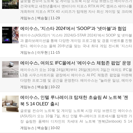
글로벌 컨슈머 노트북 및 게이밍 노트북 시장 리딩 브랜드인 에이수스가
배 이상 향상된 배터리 수명으로 빠르고 효율적으로 사용할 수 있어 업
건국대학교 새천년홀에서 엔비디아 지포스 RTX AI PC 캠퍼스 세미나를
무 생산성을 극대화했으며, 재택과 출근을 겸하는 직장인 또는 출장이
개최하여 지포스 RTX 40 시리즈가 탑재된 자사 최신 게이밍 및 크리에
잦은 직장인들에게 적합하다....
이티브 AI 노트북 체험을 비롯해 특별 이벤트를 진행했다. 에이수스는 약
게임뉴스 |
백승철
|
11-29
700명 규모의 건국대학교 새천년홀에서 엔비디아 AI 강연을 비롯해 엔
비디아 지포스 RTX GPU를 탑재한 게이머 및 크리에이터를 위한 다양한
에이수스, ‘지스타 2024’에서 ‘SOOP’과 ‘넷마블’과 협업
AI 노트북을 전시했다....
에이수스(ASUS)가 ‘지스타 2024(G-STAR 2024)’에서 SOOP 및 넷마블
과 콜라보레이션을 통해 다양한 게이밍 프로그램 및 경품 이벤트를 진행
한다. 에이수스는 올해 20주년을 맞는 국내 최대 게임 전시회 ‘지스타
2024’에서 차세대 UMPC ‘ROG Ally X’를 활용한 다양한 게이밍 프로그
게임뉴스 |
이두현
|
11-15
램 및 경품 이벤트를 마련했다. 먼저 라이브 스트리...
에이수스, 여의도 IFC몰에서 '에이수스 체험존 팝업' 운영
에이수스가 오는 10월 24일(목)부터 26일(토)까지 3일간 여의도 IFC몰
L3층 사우스아트리움 광장에서 에이수스 AI PC 체험존 팝업을 마련해
다양한 프로그램 및 공간을 운영한다. 에이수스는 "놀라운 일상, 에이수
스 AI PC와 함께(Incredible Life with ASUS AI PC)" 슬로건을 바탕으로
게임뉴스 |
백승철
|
10-22
에이수스 AI PC 및 AI 프로그램 체험 경험을 제공하고, 소비자와의 접점
을 확대하기 위해 이번 행사를 마련했다. 체험 공간은 에이수스 젠북 제
에이수스, 인텔 루나레이크 탑재한 초슬림 AI 노트북 '젠
품과 인텔 AI 프로그램을 경험할 수 있는 '젠북 제품 체험존' 및 'AI 프로그
북 S 14 OLED' 출시
램 체험존'을 비롯해 팝업 행사 이벤트 참여자를 위한 '럭키드로우 이벤
글로벌 컨슈머 노트북 및 게이밍 노트북 시장 리딩 브랜드인 에이수스
트 참여존'으로 구성됐다....
(ASUS)가 오는 10월 7일, 최신 인텔 루나레이크 프로세서를 탑재한 가
장 슬림한 폼팩터 디자인의 차세대 AI 노트북 '젠북(Zenbook) S 14
OLED'를 출시한다. 젠북 S 14 OLED는 1.1cm의 초슬림 및 1.2kg의 초
게임뉴스 |
백승철
|
10-02
경량 디자인에 성능과 정교함이 조화로운 에이수스의 첫 번째 14인치 AI