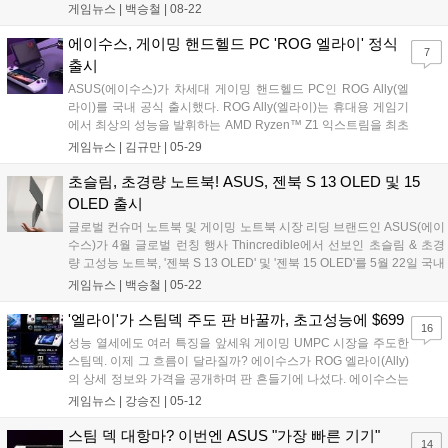
뷰 이벤트'를 진행한다. 이번 행사는 로그 엘라이 및 ROG 라인업을 포함
게임뉴스 |
백승철
|
08-22
한 게이밍 제품은 물론, 젠북 및 비보북 등의 컨슈머 노트북, 데스크톱 등
전 제품을 대상으로 한다....
에이수스, 게이밍 핸드헬드 PC 'ROG 엘라이' 정식
7
출시
ASUS(에이수스)가 차세대 게이밍 핸드헬드 PC인 ROG Ally(엘
라이)를 국내 공식 출시했다. ROG Ally(엘라이)는 휴대용 게임기
에서 최상의 성능을 발휘하는 AMD Ryzen™ Z1 익스트림을 최초
로 탑재했다. AMD Ryzen™ Z1 익스트림은 AMD RDNA 3 아키
게임뉴스 |
김규만
|
05-29
텍처 기반 그래픽과 결합된 Zen 4 아키텍처를 기반으로 8코어,
16스레드...
초슬림, 초경량 노트북! ASUS, 젠북 S 13 OLED 및 15
OLED 출시
글로벌 컨슈머 노트북 및 게이밍 노트북 시장 리딩 브랜드인 ASUS(에이
수스)가 4월 글로벌 런칭 행사 Thincredible에서 선보인 초슬림 & 초경
량 고성능 노트북, '젠북 S 13 OLED' 및 '젠북 15 OLED'를 5월 22일 국내
공식 출시했다. 젠북 S 13 OLED는 10.9mm의 초슬림한 두께와 1kg의
게임뉴스 |
백승철
|
05-22
초경량 무게로 전 세계에 출시된 13인치 OLED 노트북 중 가장 얇은 두
께를 자랑하는 제품이다....
'엘라이'가 스팀덱 주도 판 바꿀까, 초고성능에 $699
16
성능 열세에도 여러 특징을 앞세워 게이밍 UMPC 시장을 주도한
스팀덱. 이제 그 흐름이 달라질까? 에이수스가 ROG 엘라이(Ally)
의 상세 정보와 가격을 공개하며 판 흔들기에 나섰다. 에이수스는
11일 ROG 엘라이 런치 이벤트를 진행, 기기의 스펙과 출시 가격
게임뉴스 |
강승진
|
05-12
을 공개했다. 엘라이에 탑재된 라이젠 Z1 익스트림은 Zen4 4나노
공정에 8코어 16쓰레드...
스팀 덱 대항마? 이번엔 ASUS "가장 빠른 기기"
14