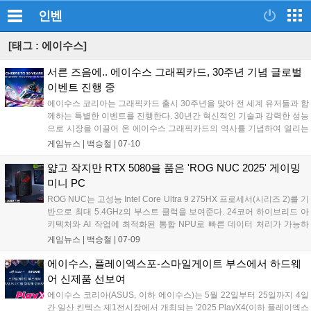
인벤
[태그 : 에이수스]
서른 즈음에.. 에이수스 그래픽카드, 30주년 기념 글로벌
이벤트 진행 중
에이수스 코리아는 그래픽카드 출시 30주년을 맞아 전 세계 유저들과 함
께하는 특별한 이벤트를 진행한다. 30년간 혁신적인 기술과 강력한 성능
으로 시장을 이끌어 온 에이수스 그래픽카드의 역사를 기념하여 열리는
이번 이벤트는 오는 10월 7일까지 진행된다. 30주년을 기념하여 진행하
게임뉴스 |
백승철
|
07-10
는 이번 글로벌 이벤트는 'Cheers to 30 Years'를 주제로 한 버추얼 테마
파크에서 진행되며, 참가자들은 다양한 미션을 수행하고 포인트를 모아
얇고 작지만 RTX 5080을 품은 'ROG NUC 2025' 게이밍
경품 추첨에 응모할 수 있다. SNS 콘텐츠 공유 등의 활동을 통해서도 포
미니 PC
인트를 획득할 수 있으며, 8월 19일에는 새로운 액티비티와 미션이 추가
ROG NUC는 고성능 Intel Core Ultra 9 275HX 프로세서(시리즈 2)를 기
될 예정이다. 7, 8, 10월에 추첨하여 경품을 제공하며, 경품으로는 Dual
반으로 최대 5.4GHz의 부스트 클럭을 보여준다. 24코어 하이브리드 아
GeForce RTX 5060Ti 그래픽카드를 비롯해 ROG Strix Z890-A 메인보
키텍처와 AI 작업에 최적화된 통합 NPU로 빠른 데이터 처리가 가능하
드, ROG Azoth 키보드 등 다양한 에이수스 제품과 브랜드 굿즈를 제공
다. 메모리는 최대 96GB의 DDR5-6400MHz 메모리를 지원한다. ROG
게임뉴스 |
백승철
|
07-09
할 예정이다....
NUC는 게임뿐만 아니라 고성능 컴퓨팅을 위한 올인원 솔루션으로 4K
영상 편집, 콘텐츠 라이브 스트리밍, 생성형 AI 워크플로우 등 폭넓게 활
에이수스, 플레이엑스포-스마일게이트 부스에서 하드웨
용 가능하여, 어떤 상황에도 유연하게 대처할 수 있다....
어 신제품 선보여
에이수스 코리아(ASUS, 이하 에이수스)는 5월 22일부터 25일까지 4일
간 일산 킨텍스 제1전시장에서 개최되는 '2025 PlayX4(이하 플레이엑스