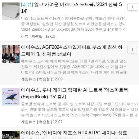
국 라스베이거스의 CES 2025 에이수스 쇼룸을 사진으로 준비했다....
[리뷰]
얇고 가벼운 비즈니스 노트북, '2024 젠북 S
1
14'
비즈니스 노트북 성능의 상향 평준화로 인해, '예쁘긴 한데 사양이
좀 걱정된다' 싶었던 최신 경량형 노트북 라인업을 살펴보고 있다.
'2024 Zenbook S 14 UX5406SA(이하 2024 젠북 S 14)' 또한 이
런 후보군 중 하나인데, 젠북 고유의 세련된 상판 재질과 디자인,
리뷰 |
백승철
|
12-12
정말 얇은 두께 그리고 무엇보다 1.2kg 초경량의 무게를 자랑하
는 제품이기에 더욱 관심이 생겼다. 2024 젠북 S 14는 최신 인텔
에이수스, AGF2024 스마일게이트 부스에 최신 하
1
AI 프로세서를 탑재한 초경량 AI 비즈니스 노트북이다. 최대 인텔
드웨어 및 신제품 선보여
코어 Ultra 9 프로세서(시리즈 2)를 탑재할 수 있으며 32GB의
에이수스 코리아(이하 에이수스)는 12월 7일과 8일, 양일간 일산
LPDDR5X-8533 메모리, 1TB의 4.0 NVME SSD를 지원한다....
킨텍스 제1전시장에서 진행한 'AGF 2024(애니메이션 게임 페스
티벌)'에 스마일게이트와 함께 에이수스의 다양한 게이밍 하드웨
어 및 제품들을 선보였다. 에이수스는 AGF 2024 스마일게이트
게임뉴스 |
백승철
|
12-09
부스에서 게이머를 위한 인텔 코어 울트라 시리즈 2 프로세서와
ROG Maximus Z890 Hero 메인보드, NVIDIA RTX 4090 기반의
에이수스, 루나 레이크 탑재한 AI 노트북 '엑스퍼트북
ROG Strix RTX 4090 그래픽카드 구성의 ROG 게이밍 PC를 비
(ExpertBook) P5' 출시
롯해 UMPC 시장에 혁신을 몰고 온 UMPC ROG Ally X, 세컨드
글로벌 컨슈머 노트북 및 게이밍 노트북 시장 리딩 브랜드인 에이수스가
디스플레이와 강력한 성능을 가진 ROG Zephyrus Duo 16를 전
최신 인텔 코어 울트라 프로세서를 탑재해 한층 강화된 AI 경험을 선사하
시했다....
는 최초의 AI 비즈니스 노트북 '엑스퍼트북(ExpertBook) P5'를 출시한다.
엑스퍼트북 P5는 최대 47 TOPS NPU가 내장된 최신 인텔 코어 울트라
게임뉴스 |
백승철
|
12-02
7 258V 루나 레이크(Lunar Lake) 프로세서를 탑재해 이전 세대 대비 최
대 3배 향상된 AI 성능을 갖춘 에이수스 최초의 AI 비즈니스 노트북이다.
에이수스, '엔비디아 지포스 RTX AI PC 세미나' 성료
이전 세대 제품(ExpertBook B5) 대비 19% 향상된 단일 스레드 성능과 2