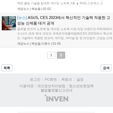
력한 쿨링 기술을 탑재한 게이밍 노트북 3종 ▲ ROG 스트릭스 스
카 18, ▲ ROG 스트릭스 스카 16, ▲ ROG 제피러스 M16을 공식
게임뉴스 |
백승철
|
02-02
출시하고, 구매 고객을 대상으로 이벤트를 진행한다고 밝혔다.
ROG 스트릭스 스카 18 및 ROG 스트릭스 스카 16은 압도적인 게
[뉴스]
ASUS, CES 2023에서 혁신적인 기술력 적용한 고
이밍 성능을 자랑하는 ROG 스트릭스 최상위 라인업의 노트북으
성능 신제품 대거 공개
로, 고사양을 요구하는 AAA 게임뿐만 아니라 쾌적한 환경이 필요
글로벌 컨슈머 노트북 및 게이밍 노트북 시장 리딩 브랜드인 ASUS(에이
한 E-Sports 게이머들에게도 적합하다....
수스)가 세계 최대 규모의 국제전자제품박람회(CES 2023)에서 혁신적
인 기술력이 적용된 컨슈머, 게이밍, 커머셜 등 전 라인업의 고성능 신제
품 노트북을 대거 공개했다. 최신 프로세서의 뛰어난 성능이번에 선보인
게임뉴스 |
백승철,이현수
|
01-05
컨슈머 및 게이밍 노트북에는 최대 최신 사양의 인텔 13세대 i9 HX 시리
즈 CPU와 엔비디아 지포스 RTX 40시리즈 GPU 등이 탑재됐다. 고사양
1
2
의 게임부터 영상 편집을 비롯한 창작 작업, 멀티태스킹 등에서 더욱 신
속하고 강력한 작업 처리 속도를 자랑한다....
목록
검색
로그인
PC화면
퀵링크
설정
청소년보호정책
이용약관
개인정보처리방침
불법촬영물신고안내
(주)
인
벤