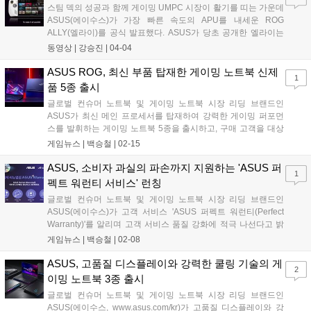
스팀 덱의 성공과 함께 게이밍 UMPC 시장이 활기를 띠는 가운데
ASUS(에이수스)가 가장 빠른 속도의 APU를 내세운 ROG
ALLY(엘라이)를 공식 발표했다. ASUS가 당초 공개한 엘라이는
만우절 장난쯤으로 여겨졌다. 공개한 날짜는 4월 1일. 여기에 이
동영상 |
강승진
|
04-04
름도 거짓말을 뜻하는 'a Lie'와 같기에 만우절 이루어지는 장난으
로 치부됐다. 하지만 ASUS...
ASUS ROG, 최신 부품 탑재한 게이밍 노트북 신제
1
품 5종 출시
글로벌 컨슈머 노트북 및 게이밍 노트북 시장 리딩 브랜드인
ASUS가 최신 메인 프로세서를 탑재하여 강력한 게이밍 퍼포먼
스를 발휘하는 게이밍 노트북 5종을 출시하고, 구매 고객을 대상
으로 이벤트를 진행한다고 밝혔다. 금일 출시된 신제품 5종은 ▲
게임뉴스 |
백승철
|
02-15
ROG 스트릭스 스카 17, ▲ ROG 스트릭스 G17, ▲ ROG 스트릭
스 G16 및 G18, ▲ TUF 게이밍 F17이며, 전 제품 모두 기본 1년
ASUS, 소비자 과실의 파손까지 지원하는 'ASUS 퍼
1
의 보증 기간 내 1회에 한해서 소비자 과실로 인한 파손 수리비 전
펙트 워런티 서비스' 런칭
액을 지원하는 ASUS 퍼펙트 워런티(Perfect Warranty) 서비스가
글로벌 컨슈머 노트북 및 게이밍 노트북 시장 리딩 브랜드인
적용된다....
ASUS(에이수스)가 고객 서비스 'ASUS 퍼펙트 워런티(Perfect
Warranty)'를 알리며 고객 서비스 품질 강화에 적극 나선다고 밝
혔다. ASUS 퍼펙트 워런티는 2023년부터 출시되는 신제품 노트
게임뉴스 |
백승철
|
02-08
북을 대상으로 기본 1년의 보증 기간에 더해 소비자의 과실로 인
한 제품 파손이 발생한 경우에도 자재비 및 인건비를 포함한 수리
ASUS, 고품질 디스플레이와 강력한 쿨링 기술의 게
2
비 전액을 에이수스에서 부담하는 서비스다....
이밍 노트북 3종 출시
글로벌 컨슈머 노트북 및 게이밍 노트북 시장 리딩 브랜드인
ASUS(에이수스, www.asus.com/kr)가 고품질 디스플레이와 강