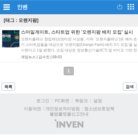
인벤
[태그 : 오렌지팜]
스마일게이트, 스타트업 위한 '오렌지팜 배치 모집’ 실시
오렌지플래닛 창업재단(센터장 서상봉, 이하 ‘오렌지플래닛’)은 예비∙초
기 스타트업들을 대상으로 '오렌지팜(Orange Farm) 배치 3기 모집’을 실
시한다고 1일 밝혔다. 모집 대상은 정보통신기술(ICT) 및 바이오 기반 전
분야의 창업을 준비하는 예비∙초기 창업팀이며, 접수는 오렌지플래닛 홈
게임뉴스 |
김수진
|
09-01
페이지(https://orangeplanet.or.kr/)를 통...
1
목록
검색
로그인
PC화면
퀵링크
설정
청소년보호정책
이용약관
개인정보처리방침
불법촬영물신고안내
(주)
인
벤