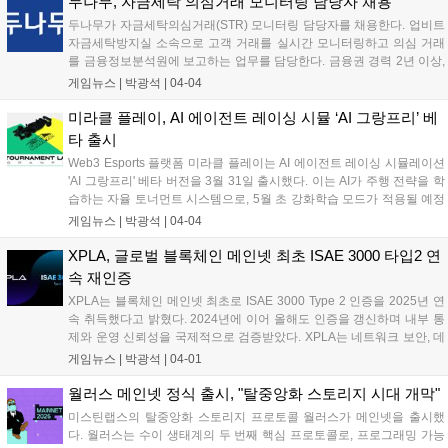
두나무, 자금세탁 의심거래 모니터링 담당자 채용
두나무가 자금세탁의심거래(STR) 모니터링 담당자를 채용한다. 업비트
자금세탁방지실 소속으로 고객 거래를 실시간 모니터링하고 의심 거래
를 금융정보분석원에 보고하는 업무를 담당한다. 금융권 경력 2년 이상,
STR 업무 경험 1년 이상인 전문가를 채용하며, 2년 이상 STR 모니터링
게임뉴스 |
박광석
|
04-04
업무 수행 경력자는 우대한다. 두나무는 AML 시스템을 구축하고 50여
명의 AML 인력을 운영 중이다....
미라클 플레이, AI 에이전트 레이싱 시뮬 ‘AI 그랑프리’ 베
타 출시
Web3 Esports 플랫폼 미라클 플레이는 AI 에이전트 레이싱 시뮬레이션
'AI 그랑프리' 베타 버전을 3월 31일 출시했다. 이는 AI가 주행 전략을 학
습하는 자율 토너먼트 시스템으로, 5월 초 강화학습 모드가 적용될 예정
이다. 플레이어는 AI 성장 방향을 설정하고, 경기 결과는 dNFT 자산 가치
게임뉴스 |
박광석
|
04-04
에 연결된다. 또한, 토너먼트 참여 시 성과에 따라 게이밍 토큰이 보상으
로 제공되는 GameFi 모델도 선보인다....
XPLA, 글로벌 블록체인 메인넷 최초 ISAE 3000 타입2 연
속 재인증
XPLA는 블록체인 메인넷 최초로 ISAE 3000 Type 2 인증을 2025년 연
속 취득했다고 밝혔다. 2024년에 이어 올해도 인증을 갱신하며 내부 통
제와 운영 신뢰성을 국제적으로 검증받았다. XPLA는 네트워크 보안, 데
이터 보호 등 IT 관리 체계와 운영 절차의 적절성을 검토받았다. 폴 킴
게임뉴스 |
박광석
|
04-01
XPLA 팀 리더는 안정적인 블록체인 환경 구축에 주력하겠다고 말했
다....
월러스 메인넷 정식 출시, "탈중앙화 스토리지 시대 개막"
미스틴랩스의 탈중앙화 스토리지 프로토콜 월러스가 메인넷을 출시했
다. 월러스는 수이 생태계의 두 번째 핵심 프로토콜로, 프로그래밍 가능