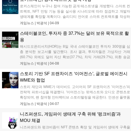
로커스체인이 누구나 참여 가능한 공개 테스트넷을 개방했다. 스마트 컨
트랙트, NFT 민팅 기능 등을 실사용 시나리오에 따라 점검하고 개발자
생태계를 확장할 계획이다. 솔리디티 언어로 스마트 컨트랙트를 작성하
고 NFT를 민팅할 수 있으며, 강화된 익스플로러를 통해 트랜잭션 흐름을
게임뉴스 |
박광석
|
04-09
실시간으로 확인할 수 있다. 이번 테스트넷을 통해 AI 기술과의 통합 가
능성도 시험할 예정이다....
스테이블코인, 투자자 중 37.7%는 달러 보유 목적으로 활
용
해시드오픈리서치(HOR)는 8일 국내 스테이블코인 투자자 300명을 심
층 분석한 보고서를 발간했다. 조사 결과, 투자자들은 가상자산 거래
(60.7%) 외에도 달러 자산 확보(37.7%), 차익 거래(29.7%), 외환 송금
등 다양한 목적으로 스테이블코인을 활용하는 것으로 나타났다. 스테이
게임뉴스 |
박광석
|
04-08
블코인 투자자는 일반 투자자 대비 투자 자산이 많고, 20대 후반~30대
초반 남성이 주축을 이뤘다....
스토리 기반 SF 프랜차이즈 ‘이머전스’, 글로벌 에이전시
WME와 협업
스토리 재단과 WME가 데이비드 고이어의 SF 프랜차이즈 '이머전스'의
전략적 파트너십을 체결했다. '이머전스'는 팟캐스트와 오디오 콘텐츠로
확장되며, 팬 참여형 인터랙티브 스토리텔링을 제공한다. 인센션 플랫폼
은 AI, 블록체인 기술을 활용해 팬과 창작자 간 협업을 지원하며, WME는
게임뉴스 |
박광석
|
04-07
콘텐츠 기획 및 유통을 지원한다. 1월 출시된 인센션 플랫폼은 8만 5천
명 이상의 사용자를 확보하고, AI 스토리텔링 도구를 통해 12만 건 이상
니즈퍼샌드, 게임파이 생태계 구축 위해 ‘펑크비즘’과
의 공동 창작 세션을 진행했다....
MOU 체결
니즈퍼샌드와 펑크비즘이 NFT 콘텐츠 확장 및 게임파이 생태계 구축을