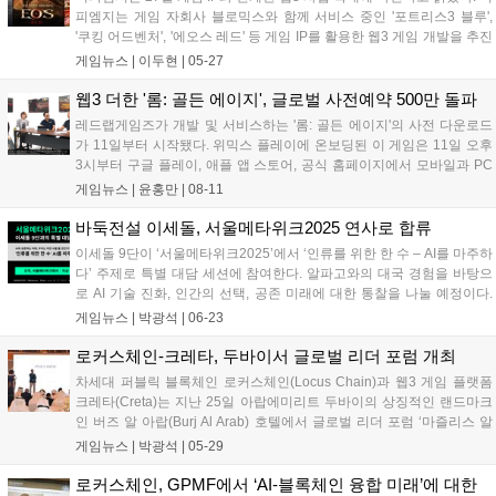
피엠지는 게임 자회사 블로믹스와 함께 서비스 중인 '포트리스3 블루',
'쿠킹 어드벤처', '에오스 레드' 등 게임 IP를 활용한 웹3 게임 개발을 추진
한다. 개발된 게임은 글로벌 웹3 플랫폼 '팝플러스'와 연계해 관련 사업을
게임뉴스 |
이두현
|
05-27
넓힐 계획이다. '팝플러스'는 소셜미디어처럼 이용자 관심...
웹3 더한 '롬: 골든 에이지', 글로벌 사전예약 500만 돌파
레드랩게임즈가 개발 및 서비스하는 '롬: 골든 에이지'의 사전 다운로드
가 11일부터 시작됐다. 위믹스 플레이에 온보딩된 이 게임은 11일 오후
3시부터 구글 플레이, 애플 앱 스토어, 공식 홈페이지에서 모바일과 PC
전용 클라이언트를 다운로드할 수 있다. 정식 출시는 12일 오후 3시에
게임뉴스 |
윤홍만
|
08-11
한국 등 일부 국가를 제외한 전 세계 170여 개국에서 진행된다. 글로...
바둑전설 이세돌, 서울메타위크2025 연사로 합류
이세돌 9단이 ‘서울메타위크2025’에서 ‘인류를 위한 한 수 – AI를 마주하
다’ 주제로 특별 대담 세션에 참여한다. 알파고와의 대국 경험을 바탕으
로 AI 기술 진화, 인간의 선택, 공존 미래에 대한 통찰을 나눌 예정이다.
딥마인드, 삼성전자 등 국내외 빅테크 기업들이 참여하여 AI 및 Web3 기
게임뉴스 |
박광석
|
06-23
술의 산업 적용 사례를 공유하며, 6월 25일까지 사전 등록을 받는다....
로커스체인-크레타, 두바이서 글로벌 리더 포럼 개최
차세대 퍼블릭 블록체인 로커스체인(Locus Chain)과 웹3 게임 플랫폼
크레타(Creta)는 지난 25일 아랍에미리트 두바이의 상징적인 랜드마크
인 버즈 알 아랍(Burj Al Arab) 호텔에서 글로벌 리더 포럼 ‘마즐리스 알
루야(Majlis Al-Ru’ya)’ 행사를 공동 개최했다고 밝혔다. 비전가들의 모임
게임뉴스 |
박광석
|
05-29
이라는 뜻의 ‘마즐리스 알 루야’는 양사의...
로커스체인, GPMF에서 ‘AI-블록체인 융합 미래’에 대한