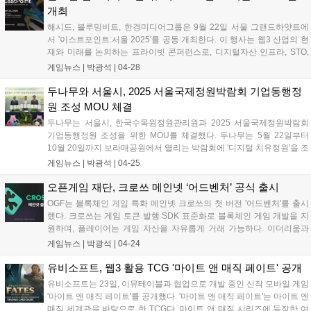
개최
해시드, 블루밍비트, 한경미디어그룹은 9월 22일 서울 그랜드하얏트에
서 '이스트포인트:서울 2025'를 공동 개최한다. 이 행사는 웹3 산업의 현
재와 미래를 논의하는 프라이빗 콘퍼런스로, 디지털자산 인프라, STO,
AI와 디지털자산 융합 등 주요 어젠다를 다룬다. 라운드테이블, B2B 매
게임뉴스 |
박광석
|
04-28
치메이킹, 소셜 개더링 등 다양한 세션이 진행될 예정이다....
두나무와 서울시, 2025 서울국제정원박람회 기업동행정
원 조성 MOU 체결
두나무는 서울시, 한국수목원정원관리원과 2025 서울국제정원박람회
기업동행정원 조성을 위한 MOU를 체결했다. 두나무는 5월 22일부터
10월 20일까지 보라매공원에서 열리는 박람회에 '디지털 치유정원'을 조
성한다. 디지털 기술로 구현된 가상의 숲으로, 자연과 인간의 치유와 회
게임뉴스 |
박광석
|
04-25
복을 지향한다. 6월 30일까지 '시드볼트 NFT 컬렉션' 이벤트도 진행하
며, 조성된 기금은 희귀·자생식물 보전지에 사용될 예정이다. 박람회 기
오픈게임 재단, 크로쓰 메인넷 ‘어드벤처’ 공식 출시
간 동안 디지털 치유정원 참여 기관 모집 및 심신 회복 프로그램 공모전
OGF는 블록체인 게임 특화 메인넷 크로쓰의 첫 버전 '어드벤처'를 출시
도 진행한다....
했다. 크로쓰는 게임 토큰 발행 SDK 표준화로 블록체인 게임 개발을 지
원하며, 플레이어는 게임 자산을 자유롭게 거래 가능하다. 이더리움과
호환, BNB 체인과 연동하여 안정성과 확장성을 확보했다. 24일 크로쓰
게임뉴스 |
박광석
|
04-24
기반 첫 게임 '라그나로크: 몬스터월드'가 공개되며, 부분 정액제 모델과
탈중앙화 아이템 경제를 제공한다. 넥써쓰는 OGF와 기술 협약을 통해
유비소프트, 웹3 활용 TCG '마이트 앤 매직 페이트' 공개
크로쓰를 표준 블록체인 게임 플랫폼으로 만들 계획이다....
유비소프트는 23일, 이뮤테이블과 협업으로 개발 중인 신작 모바일 게임
'마이트 앤 매직 페이트'를 공개했다. '마이트 앤 매직 페이트'는 마이트 앤
매직 세계관을 바탕으로 한 TCG다. 마이트 앤 매직 시리즈에 등장한 여