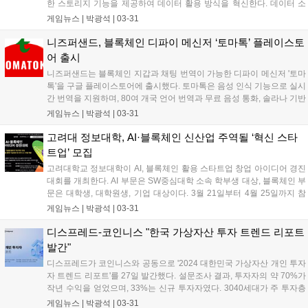
한 스토리지 기능을 제공하여 데이터 활용 방식을 혁신한다. 데이터 소
유자는 정보에 대한 완전한 통제권을 유지하며, '레드스터프' 데이터 인
게임뉴스 |
박광석
|
03-31
코딩 알고리즘을 통해 빠른 접근 속도와 높은 장애 대응력을 제공한다.
WAL 토큰 기반의 탈중앙화 스토리지 경제를 구축하고, 스토리지 노드
니즈퍼샌드, 블록체인 디파이 메신저 ‘토마톡’ 플레이스토
운영자에게 보상을 제공한다. 딥북을 포함한 수이 기반 디파이 프로토콜
어 출시
을 통해 WAL을 자유롭게 거래할 수 있다....
니즈퍼샌드는 블록체인 지갑과 채팅 번역이 가능한 디파이 메신저 '토마
톡'을 구글 플레이스토어에 출시했다. 토마톡은 음성 인식 기능으로 실시
간 번역을 지원하며, 80여 개국 언어 번역과 무료 음성 통화, 솔라나 기반
게임 연동을 제공한다. 니즈퍼샌드는 AI 기능 추가를 통해 암호화폐 자산
게임뉴스 |
박광석
|
03-31
관리 서비스를 제공할 예정이다. 최근에는 탭투언 게임 '토마콩즈'를 출
시하여 사용자들이 토큰을 획득할 수 있도록 했다....
고려대 정보대학, AI·블록체인 신산업 주역될 ‘혁신 스타
트업’ 모집
고려대학교 정보대학이 AI, 블록체인 활용 스타트업 창업 아이디어 경진
대회를 개최한다. AI 부문은 SW중심대학 소속 학부생 대상, 블록체인 부
문은 대학생, 대학원생, 기업 대상이다. 3월 21일부터 4월 25일까지 참
가 신청을 받으며, 5월 16일 발표 평가를 통해 최종 수상팀을 선정한다.
게임뉴스 |
박광석
|
03-31
상금과 창업 지원이 제공된다....
디스프레드-코인니스 "한국 가상자산 투자 트렌드 리포트
발간"
디스프레드가 코인니스와 공동으로 '2024 대한민국 가상자산 개인 투자
자 트렌드 리포트'를 27일 발간했다. 설문조사 결과, 투자자의 약 70%가
작년 수익을 얻었으며, 33%는 신규 투자자였다. 3040세대가 주 투자층
이며, 여성 투자자 비율도 증가했다. 현물 투자를 선호하고 에어드롭에
게임뉴스 |
박광석
|
03-31