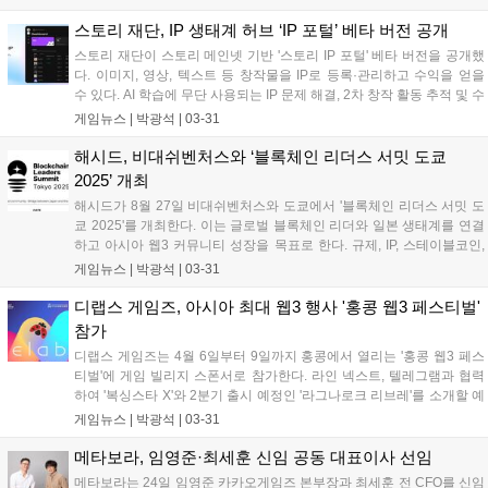
대한 관심도 늘었지만, 온체인 사용도는 낮은 편이다. 밈코인 투자 비율
이 높고, 비트코인과 리플에 대한 관심이 큰 것으로 나타났다....
스토리 재단, IP 생태계 허브 ‘IP 포털’ 베타 버전 공개
스토리 재단이 스토리 메인넷 기반 '스토리 IP 포털' 베타 버전을 공개했
다. 이미지, 영상, 텍스트 등 창작물을 IP로 등록·관리하고 수익을 얻을
수 있다. AI 학습에 무단 사용되는 IP 문제 해결, 2차 창작 활동 추적 및 수
익 배분 기능도 제공한다. 2월 13일 론칭된 스토리 메인넷 기반 IP RWA
게임뉴스 |
박광석
|
03-31
프로젝트 '아리아'는 셀레나 고메즈 음원 IP를 확보하며 생태계를 확장하
고 있다....
해시드, 비대쉬벤처스와 ‘블록체인 리더스 서밋 도쿄
2025’ 개최
해시드가 8월 27일 비대쉬벤처스와 도쿄에서 '블록체인 리더스 서밋 도
쿄 2025'를 개최한다. 이는 글로벌 블록체인 리더와 일본 생태계를 연결
하고 아시아 웹3 커뮤니티 성장을 목표로 한다. 규제, IP, 스테이블코인,
AI, RWA 등 핵심 이슈를 다루는 세션과 네트워킹 프로그램이 제공된다.
게임뉴스 |
박광석
|
03-31
일본 블록체인 산업 특성과 IP의 시너지를 활용해 생태계 발전을 도모할
계획이다....
디랩스 게임즈, 아시아 최대 웹3 행사 '홍콩 웹3 페스티벌'
참가
디랩스 게임즈는 4월 6일부터 9일까지 홍콩에서 열리는 '홍콩 웹3 페스
티벌'에 게임 빌리지 스폰서로 참가한다. 라인 넥스트, 텔레그램과 협력
하여 '복싱스타 X'와 2분기 출시 예정인 '라그나로크 리브레'를 소개할 예
정이다. 권다희 디렉터는 웹3 게임파이 발전 방향을 제시하며, 이 행사에
게임뉴스 |
박광석
|
03-31
는 비탈릭 부테린 등 업계 주요 인사들이 강연자로 나선다....
메타보라, 임영준·최세훈 신임 공동 대표이사 선임
메타보라는 24일 임영준 카카오게임즈 본부장과 최세훈 전 CFO를 신임