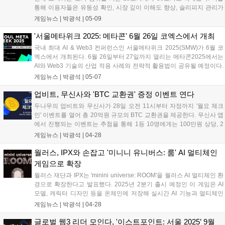
통해 이용자들은 유동성 확인, 시장 깊이 이해도 향상, 슬리피지 관리가
용이해질 것으로 기대된다. 두나무 측은 투자자들이 더 많은 정보를 통
게임뉴스 |
박광석
|
05-09
해 합리적인 판단을 내릴 수 있도록 호가 표시 범위를 확대했다고 밝혔
다....
'서울메타위크 2025: 메타콘' 6월 26일 코엑스에서 개최
국내 최대 AI & Web3 컨퍼런스인 서울메타위크 2025(SMW)가 6월 코
엑스에서 개최된다. 6월 26일부터 27일까지 열리는 메타콘2025에서는
AI와 Web3 기술의 산업 적용 사례와 전략적 활용법이 공유될 예정이다.
특히 Web3 트랙에서는 AI가 Web3를 진화시키는 글로벌 사례를 소개한
게임뉴스 |
박광석
|
05-07
다. 참가 희망자는 5월 16일까지 슈퍼얼리버드 할인 혜택을 받을 수 있
다....
업비트, 무신사와 'BTC 교환권' 증정 이벤트 연다
두나무의 업비트와 무신사가 28일 오전 11시부터 자정까지 '월요 체크
인' 이벤트를 열어 총 20억원 규모의 BTC 교환권을 제공한다. 무신사 앱
에서 진행되는 이벤트는 추첨을 통해 1등 10명에게는 100만원 상당, 2
등 10만 명의 업비트 신규 가입자에게는 2만원 상당의 BTC 교환권을 지
게임뉴스 |
박광석
|
04-28
급한다. 만 19세 이상 참여 가능하며, 선착순으로 마감된다....
월러스, IPX와 손잡고 '미니니 유니버스: 룸' AI 멀티체인
게임으로 확장
월러스 재단과 IPX는 'minini universe: ROOM'을 월러스 AI 멀티체인 환
경으로 확장한다고 발표했다. 2025년 2분기 출시 예정인 이 게임은 AI
모델, 캐릭터 디자인 등을 온체인에 저장해 실시간 AI 기능과 멀티체인
게임플레이를 제공한다. 플레이어 성과에 따라 게임 자산, AI 캐릭터가
게임뉴스 |
박광석
|
04-28
실시간으로 진화하는 것이 특징이다. IPX는 AI와 온체인 기술을 통해 새
로운 웹3 엔터테인먼트를 구현할 계획이다....
글로벌 웹3 리더 모인다, '이스트포인트: 서울 2025’ 9월