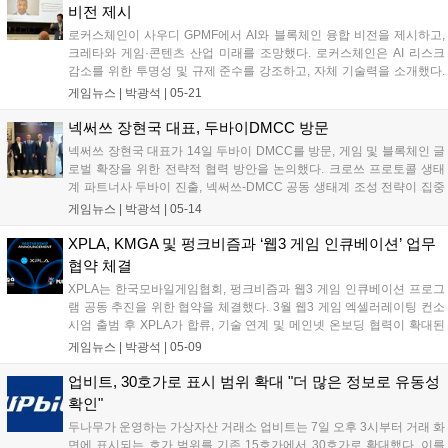
비전 제시
로커스체인이 사우디 GPMF에서 AI와 블록체인 융합 비전을 제시하고,
크레타와 게임·콘텐츠 산업 미래를 조망했다. 로커스체인은 AI 리스크
감소를 위한 투명성 및 규제 준수를 강조하고, 자체 기술력을 소개했다.
크레타는 AI와 몰입형 기술 발전이 게임 제작 방식을 혁신할 것이라고 전
게임뉴스 |
박광석
|
05-21
망했다. 행사를 통해 사우디 비전 2030 달성을 위한 협력 방안을 논의했
으며, 25일 두바이에서 디지털 전환 관련 행사도 공동 개최할 예정이
넥써쓰 장현국 대표, 두바이DMCC 방문
다....
넥써쓰 장현국 대표가 14일 두바이 DMCC를 방문, 게임 및 블록체인 글
로벌 확장을 위한 전략적 협력 방안을 논의했다. 크로쓰 프로토콜 생태
계 파트너사 두바이 진출, 넥써쓰-DMCC 공동 생태계 조성 전략이 집중
논의됐다. 양측은 파트너사 두바이 진출 지원, 블록체인 게임 생태계 구
게임뉴스 |
박광석
|
05-14
축, 현지 인재 육성 및 채용 연계 등 구체적인 협력 방안을 추진할 계획이
다....
XPLA, KMGA 및 펑크비즘과 ‘웹3 게임 인큐베이션’ 업무
협약 체결
XPLA는 한국모바일게임협회, 펑크비즘과 웹3 게임 인큐베이션 프로그
램 공동 추진을 위한 협약을 체결했다. 3월 웹3 게임 엑셀러레이팅 컨소
시엄 출범 후 XPLA가 합류, 기술 연계 및 메인넷 온보딩 협력이 확대된
다. XPLA는 맞춤형 전략 제시 및 안정적 성과를 지원하고, 협회는 중소
게임뉴스 |
박광석
|
05-09
개발사 지원, 펑크비즘은 유망 프로젝트 발굴을 담당한다....
업비트, 30호가로 표시 범위 확대 "더 많은 정보로 유동성
확인"
두나무가 운영하는 가상자산 거래소 업비트는 7일 오후 3시부터 거래 화
면에 표시되는 호가 범위를 기존 15호가에서 30호가로 확대했다. 이를