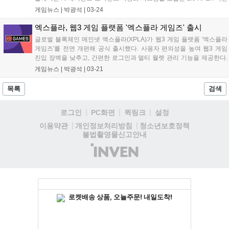
을 공개했다. 이달 말 AI 에이전트 기반 레이싱 게임 AI 그랑프리의 베타
게임뉴스 |
박광석
|
03-24
버전이 출시될 예정이다. 양사는 일본 내 Esports 기반 IP 사업, 아레나
구축, Web3 생태계 확장 프로젝트를 공동 추진할 계획이다....
엑스플라, 웹3 게임 플랫폼 '엑스플라 게임즈' 출시
글로벌 블록체인 메인넷 엑스플라(XPLA)가 웹3 게임 플랫폼 '엑스플라
게임즈'를 전면 개편해 공식 출시했다. 사용자 편의성을 높여 웹3 게임
진입 장벽을 낮추고, 간편한 로그인과 멀티 월렛 관리 기능을 제공한다.
하반기에는 게임 랭킹, 이벤트 정보, 유저 보상 등 다양한 게임 경험을 제
게임뉴스 |
박광석
|
03-21
공할 예정이다. 엑스플라는 2025년을 생태계 확장 원년으로 삼고 다양
한 게임 및 디앱과 연동을 선보일 계획이다....
목록
검색
로그인
PC화면
퀵링크
설정
청소년보호정책
이용약관
개인정보처리방침
불법촬영물신고안내
(주)
인
벤