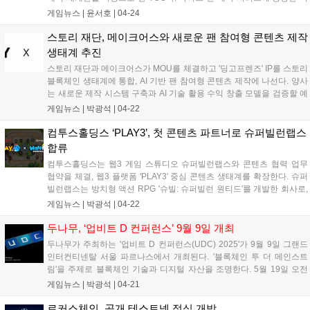
러 진영의 다양한 영웅과 건물, 주문을 카드로 담아냈으며, 이를 자유롭
게임뉴스 |
윤서호
|
04-24
게 조합해 자신만의 덱을 구성할 수 있다. 뿐만 아니라 각 진영별...
스토리 재단, 메이크어스와 새로운 팬 참여형 콘텐츠 제작
생태계 추진
스토리 재단과 메이크어스가 MOU를 체결하고 '딩고프렌즈' IP를 스토리
블록체인 생태계에 통합, AI 기반 팬 참여형 콘텐츠 제작에 나선다. 양사
는 새로운 제작 시스템 구축과 AI 기술 활용 수익 창출 모델을 검증할 예
정이다. 스토리는 AI 시대 지식을 IP 형태로 토큰화해 보호, 공유 및 수익
게임뉴스 |
박광석
|
04-22
화하는 블록체인 플랫폼이다. 메이크어스는 4,470만 명의 구독자를 보
유한 디지털 콘텐츠 스튜디오다....
컴투스홀딩스 ‘PLAY3’, 첫 콘텐츠 파트너로 슈퍼빌런랩스
합류
컴투스홀딩스는 웹3 게임 스튜디오 슈퍼빌런랩스와 콘텐츠 협력 업무
협약을 체결, 웹3 플랫폼 'PLAY3' 중심 콘텐츠 생태계를 확장한다. 슈퍼
빌런랩스는 방치형 액션 RPG '슈빌: 슈퍼빌런 원티드'를 개발한 회사로,
24일 국내 정식 출시를 앞두고 있다. 양사는 플랫폼과 게임 콘텐츠를 연
게임뉴스 |
박광석
|
04-22
계, 웹3 기반 수익 모델과 사용자 경험을 공동 설계할 예정이다....
두나무, ‘업비트 D 컨퍼런스’ 9월 9일 개최
두나무가 주최하는 '업비트 D 컨퍼런스(UDC) 2025'가 9월 9일 그랜드
인터컨티넨탈 서울 파르나스에서 개최된다. '블록체인 투 더 메인스트
림'을 주제로 블록체인 기술과 디지털 자산을 조명한다. 5월 19일 오전
10시부터 얼리버드 티켓을, 6월 2일 오전 10시부터 공식 티켓을 판매한
게임뉴스 |
박광석
|
04-21
다. UDC는 블록체인 생태계 육성을 위해 매년 개최되는 국내 대표 컨퍼
런스다....
로커스체인, 공개 테스트넷 정식 개방