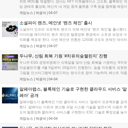
위한 MOU를 체결했다. 양사는 NFT 마켓플레이스 고도화, 블록체인 게
임 생태계 활성화, 메신저 내 게임 중계 플랫폼 구축 등을 협력할 예정이
다. 펑크비즘은 새로운 NFT 프로젝트 '펑키 소사이어티'를 출시하여 K-
게임뉴스 |
박광석
|
04-07
NFT를 세계 무대로 이끌 계획이다. 니즈퍼샌드는 펑키콩즈 캐릭터를 활
용한 T2E 게임 '토마콩즈'를 론칭했다....
소셜파이 렌즈, 메인넷 ‘렌즈 체인’ 출시
소셜파이 인프라 프로젝트 렌즈가 자체 메인넷 '렌즈 체인'을 출시했다.
이더리움 레이어2인 렌즈 체인은 탈중앙화 환경에서 소유권 보장과 수
익화를 목표로 한다. 이번 메인넷 전환은 125GB 규모의 온체인 데이터
이전이 포함되었으며, 65만 개 이상의 이용자 프로필, 2800만 건의 소셜
게임뉴스 |
박광석
|
04-07
그래프 연결, 1200만 건 이상의 콘텐츠 데이터가 이전된다. 렌즈 체인은
어베일의 데이터 가용성을 활용해 대규모 소셜 데이터를 안정적으로 기
두나무, 산림 회복 기원 '#치유의숲챌린지' 진행
록할 수 있도록 지원한다....
두나무 ESG 경영위원회가 식목일을 맞아 산림 회복을 기원하는 '#치유
의숲챌린지'를 4월 5일부터 20일까지 진행한다. 숲을 자유롭게 표현한
그림을 인스타그램에 업로드하는 방식으로 참여 가능하며, 베스트 작품
100명에게는 시드볼트 NFT 리미티드 에디션 등을 증정한다. 챌린지 참
게임뉴스 |
박광석
|
04-04
여자 수만큼 기금을 마련해 멸종위기 식물 보전지 조성에 활용할 예정이
다....
알페아랩스, 블록체인 기술로 구현한 클라우드 서비스 ‘알
페아' 공개
알페아랩스가 블록체인 기반 클라우드 서비스 '알페아' 프로젝트를 공개
했다. 알페아는 디핀과 분산형 파일 시스템 기술을 발전시켜 사용자 주
도의 탈중앙화 클라우드 서비스를 구현한다. ESC 기술로 확장성을 높이
고, 엣지 샤딩 기술로 리소스 사용을 최적화했다. ESER 기술은 암호화
게임뉴스 |
박광석
|
04-04
수준을 높이고, 영지식 증명으로 데이터 무결성을 검증한다. 미국 특허
출원 중이며, 양자 컴퓨팅 저항 암호화 알고리즘도 적용 예정이다....