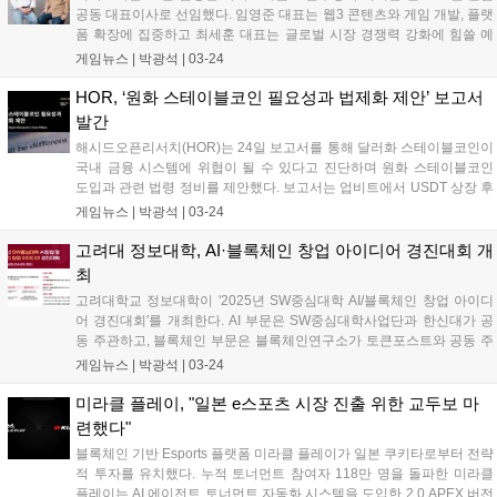
공동 대표이사로 선임했다. 임영준 대표는 웹3 콘텐츠와 게임 개발, 플랫
폼 확장에 집중하고 최세훈 대표는 글로벌 시장 경쟁력 강화에 힘쓸 예
정이다. 임영준 대표는 파트너십 확장 및 서비스 강화를 통해 경쟁력 증
게임뉴스 |
박광석
|
03-24
진에 최선을 다하겠다고 밝혔다. 최세훈 대표는 메타보라의 글로벌 시장
경쟁력 강화를 위해 노력하겠다고 말했다....
HOR, ‘원화 스테이블코인 필요성과 법제화 제안’ 보고서
발간
해시드오픈리서치(HOR)는 24일 보고서를 통해 달러화 스테이블코인이
국내 금융 시스템에 위협이 될 수 있다고 진단하며 원화 스테이블코인
도입과 관련 법령 정비를 제안했다. 보고서는 업비트에서 USDT 상장 후
전체 자본 유출의 60%가 USDT를 통해 이뤄졌으며, 가상자산 해외 유출
게임뉴스 |
박광석
|
03-24
규모가 3배 이상 증가했다고 분석했다. HOR은 원화 스테이블코인이 국
내 디지털 자산 시장 경쟁력 강화에 기여하고, 가상자산 시장 왜곡 현상
고려대 정보대학, AI·블록체인 창업 아이디어 경진대회 개
해소에 도움이 될 것이라고 설명했다....
최
고려대학교 정보대학이 '2025년 SW중심대학 AI/블록체인 창업 아이디
어 경진대회'를 개최한다. AI 부문은 SW중심대학사업단과 한신대가 공
동 주관하고, 블록체인 부문은 블록체인연구소가 토큰포스트와 공동 주
관한다. 3월 21일부터 4월 25일까지 접수하며, 5월 16일 고려대학교에
게임뉴스 |
박광석
|
03-24
서 발표 평가 후 시상한다....
미라클 플레이, "일본 e스포츠 시장 진출 위한 교두보 마
련했다"
블록체인 기반 Esports 플랫폼 미라클 플레이가 일본 쿠키타로부터 전략
적 투자를 유치했다. 누적 토너먼트 참여자 118만 명을 돌파한 미라클
플레이는 AI 에이전트 토너먼트 자동화 시스템을 도입한 2.0 APEX 버전