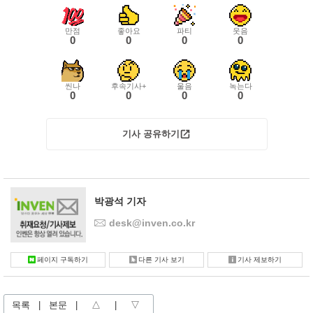
만점
좋아요
파티
웃음
0
0
0
0
씬나
후속기사+
울음
녹는다
0
0
0
0
기사 공유하기
박광석 기자
desk@inven.co.kr
페이지 구독하기
다른 기사 보기
기사 제보하기
목록
|
본문
|
△
|
▽