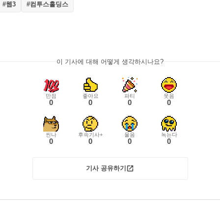
#웹3
#컴투스홀딩스
이 기사에 대해 어떻게 생각하시나요?
만점
좋아요
파티
웃음
0
0
0
0
씬나
후속기사+
울음
녹는다
0
0
0
0
기사 공유하기