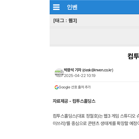
인벤
[태그 : 웹3]
컴투
박광석 기자
(
desk@inven.co.kr
)
2025-04-22 10:19
Google 선호 출처 추가
자료제공 - 컴투스홀딩스
컴투스홀딩스(대표 정철호)는 웹3 게임 스튜디오 슈
이쓰리)’를 중심으로 콘텐츠 생태계를 확장할 예정