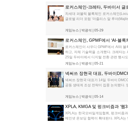
로커스체인-크레타, 두바이서 글
차세대 퍼블릭 블록체인 로커스체인(Locus 
글로벌 리더 포럼 ‘마즐리스 알 루야(Majli
게임뉴스 |
박광석
|
05-29
로커스체인, GPMF에서 ‘AI-블
로커스체인이 사우디 GPMF에서 AI와 블
하고, 자체 기술력을 소개했다. 크레타는 
25일 두바이에서 디지털 전환 관련 행사도 
게임뉴스 |
박광석
|
05-21
넥써쓰 장현국 대표, 두바이DMC
넥써쓰 장현국 대표가 14일 두바이 DMC
공동 생태계 조성 전략이 집중 논의됐다. 양
게임뉴스 |
박광석
|
05-14
XPLA, KMGA 및 펑크비즘과 ‘
XPLA는 한국모바일게임협회, 펑크비즘과 
메인넷 온보딩 협력이 확대된다. XPLA는 