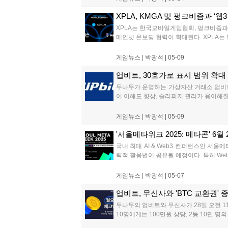
XPLA, KMGA 및 펑크비즘과 ‘
XPLA는 한국모바일게임협회, 펑크비즘과 
메인넷 온보딩 협력이 확대된다. XPLA는 
게임뉴스 |
박광석
|
05-09
업비트, 30호가로 표시 범위 확대
두나무가 운영하는 가상자산 거래소 업비트는
이 이해도 향상, 슬리피지 관리가 용이해질
게임뉴스 |
박광석
|
05-09
'서울메타위크 2025: 메타콘' 6
국내 최대 AI & Web3 컨퍼런스인 서울메
략적 활용법이 공유될 예정이다. 특히 Web
게임뉴스 |
박광석
|
05-07
업비트, 무신사와 'BTC 교환권' 
두나무의 업비트와 무신사가 28일 오전 1
10명에게는 100만원 상당, 2등 10만 명