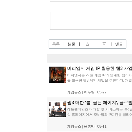
목록
|
본문
|
△
|
▽
|
댓글
비피엠지 게임 IP 활용한 웹3 사
비피엠지는 27일 게임 IP와 연계한 웹3 사
를 활용한 웹3 게임 개발을 추진한다. 개발
게임뉴스 |
이두현
|
05-27
웹3 더한 '롬: 골든 에이지', 글로
레드랩게임즈가 개발 및 서비스하는 '롬: 골
식 홈페이지에서 모바일과 PC 전용 클라이언
게임뉴스 |
윤홍만
|
08-11