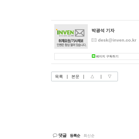
박광석 기자
desk@inven.co.kr
페이지 구독하기
목록
|
본문
|
△
|
▽
댓글
등록순
|
최신순