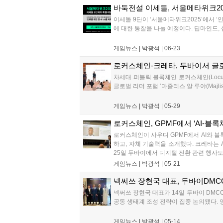
바둑전설 이세돌, 서울메타위크20
이세돌 9단이 ‘서울메타위크2025’에서 ‘
에 대한 통찰을 나눌 예정이다. 딥마인드, 
게임뉴스 |
박광석
|
06-23
로커스체인-크레타, 두바이서 글
차세대 퍼블릭 블록체인 로커스체인(Locus 
글로벌 리더 포럼 ‘마즐리스 알 루야(Majli
게임뉴스 |
박광석
|
05-29
로커스체인, GPMF에서 ‘AI-블
로커스체인이 사우디 GPMF에서 AI와 블
하고, 자체 기술력을 소개했다. 크레타는 
25일 두바이에서 디지털 전환 관련 행사도 
게임뉴스 |
박광석
|
05-21
넥써쓰 장현국 대표, 두바이DMC
넥써쓰 장현국 대표가 14일 두바이 DMC
공동 생태계 조성 전략이 집중 논의됐다. 양
게임뉴스 |
박광석
|
05-14