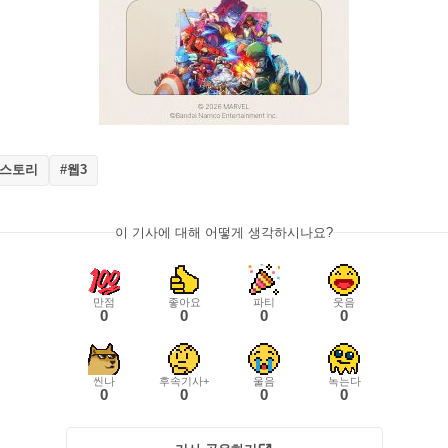
#스토리
#웹3
이 기사에 대해 어떻게 생각하시나요?
만점
좋아요
파티
웃음
0
0
0
0
씬나
후속기사+
울음
녹는다
0
0
0
0