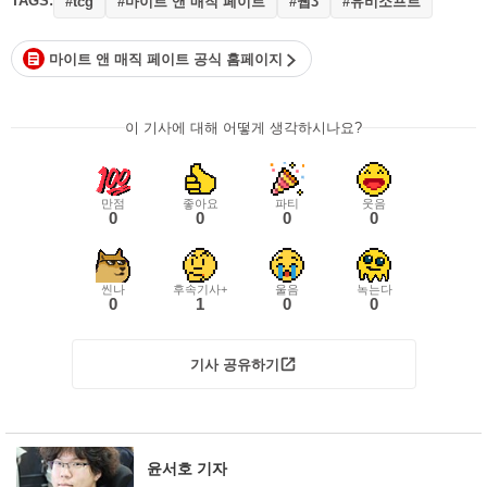
TAGS:
#마이트 앤 매직 페이트
#웹3
#유비소프트
#tcg
마이트 앤 매직 페이트 공식 홈페이지
이 기사에 대해 어떻게 생각하시나요?
만점
좋아요
파티
웃음
0
0
0
0
씬나
후속기사+
울음
녹는다
0
1
0
0
기사 공유하기
윤서호 기자