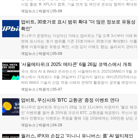
시엄 출범 후 XPLA가 합류, 기술 연계 및 메인넷 온보딩 협력이 확대된
다. XPLA는 맞춤형 전략 제시 및 안정적 성과를 지원하고, 협회는 중소
게임뉴스 |
박광석
|
05-09
개발사 지원, 펑크비즘은 유망 프로젝트 발굴을 담당한다....
업비트, 30호가로 표시 범위 확대 "더 많은 정보로 유동성
확인"
두나무가 운영하는 가상자산 거래소 업비트는 7일 오후 3시부터 거래 화
면에 표시되는 호가 범위를 기존 15호가에서 30호가로 확대했다. 이를
통해 이용자들은 유동성 확인, 시장 깊이 이해도 향상, 슬리피지 관리가
용이해질 것으로 기대된다. 두나무 측은 투자자들이 더 많은 정보를 통
게임뉴스 |
박광석
|
05-09
해 합리적인 판단을 내릴 수 있도록 호가 표시 범위를 확대했다고 밝혔
다....
'서울메타위크 2025: 메타콘' 6월 26일 코엑스에서 개최
국내 최대 AI & Web3 컨퍼런스인 서울메타위크 2025(SMW)가 6월 코
엑스에서 개최된다. 6월 26일부터 27일까지 열리는 메타콘2025에서는
AI와 Web3 기술의 산업 적용 사례와 전략적 활용법이 공유될 예정이다.
특히 Web3 트랙에서는 AI가 Web3를 진화시키는 글로벌 사례를 소개한
게임뉴스 |
박광석
|
05-07
다. 참가 희망자는 5월 16일까지 슈퍼얼리버드 할인 혜택을 받을 수 있
다....
업비트, 무신사와 'BTC 교환권' 증정 이벤트 연다
두나무의 업비트와 무신사가 28일 오전 11시부터 자정까지 '월요 체크
인' 이벤트를 열어 총 20억원 규모의 BTC 교환권을 제공한다. 무신사 앱
에서 진행되는 이벤트는 추첨을 통해 1등 10명에게는 100만원 상당, 2
등 10만 명의 업비트 신규 가입자에게는 2만원 상당의 BTC 교환권을 지
게임뉴스 |
박광석
|
04-28
급한다. 만 19세 이상 참여 가능하며, 선착순으로 마감된다....
월러스, IPX와 손잡고 '미니니 유니버스: 룸' AI 멀티체인