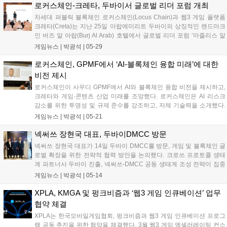
로커스체인-크레타, 두바이서 글로벌 리더 포럼 개최
차세대 퍼블릭 블록체인 로커스체인(Locus Chain)과 웹3 게임 플랫폼
크레타(Creta)는 지난 25일 아랍에미리트 두바이의 상징적인 랜드마크
인 버즈 알 아랍(Burj Al Arab) 호텔에서 글로벌 리더 포럼 ‘마즐리스 알
루야(Majlis Al-Ru’ya)’ 행사를 공동 개최했다고 밝혔다. 비전가들의 모임
게임뉴스 |
박광석
|
05-29
이라는 뜻의 ‘마즐리스 알 루야’는 양사의...
로커스체인, GPMF에서 ‘AI-블록체인 융합 미래’에 대한
비전 제시
로커스체인이 사우디 GPMF에서 AI와 블록체인 융합 비전을 제시하고,
크레타와 게임·콘텐츠 산업 미래를 조망했다. 로커스체인은 AI 리스크
감소를 위한 투명성 및 규제 준수를 강조하고, 자체 기술력을 소개했다.
크레타는 AI와 몰입형 기술 발전이 게임 제작 방식을 혁신할 것이라고 전
게임뉴스 |
박광석
|
05-21
망했다. 행사를 통해 사우디 비전 2030 달성을 위한 협력 방안을 논의했
으며, 25일 두바이에서 디지털 전환 관련 행사도 공동 개최할 예정이
넥써쓰 장현국 대표, 두바이DMCC 방문
다....
넥써쓰 장현국 대표가 14일 두바이 DMCC를 방문, 게임 및 블록체인 글
로벌 확장을 위한 전략적 협력 방안을 논의했다. 크로쓰 프로토콜 생태
계 파트너사 두바이 진출, 넥써쓰-DMCC 공동 생태계 조성 전략이 집중
논의됐다. 양측은 파트너사 두바이 진출 지원, 블록체인 게임 생태계 구
게임뉴스 |
박광석
|
05-14
축, 현지 인재 육성 및 채용 연계 등 구체적인 협력 방안을 추진할 계획이
다....
XPLA, KMGA 및 펑크비즘과 ‘웹3 게임 인큐베이션’ 업무
협약 체결
XPLA는 한국모바일게임협회, 펑크비즘과 웹3 게임 인큐베이션 프로그
램 공동 추진을 위한 협약을 체결했다. 3월 웹3 게임 엑셀러레이팅 컨소