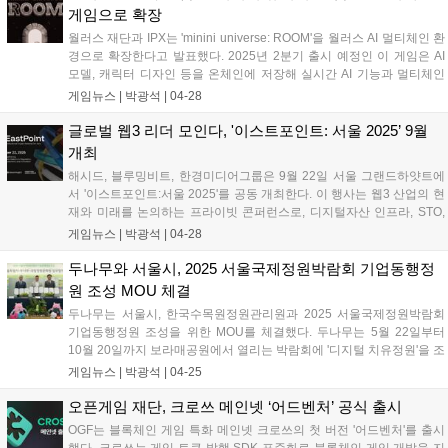
게임으로 확장
월러스 재단과 IPX는 'minini universe: ROOM'을 월러스 AI 멀티체인 환
경으로 확장한다고 발표했다. 2025년 2분기 출시 예정인 이 게임은 AI
모델, 캐릭터 디자인 등을 온체인에 저장해 실시간 AI 기능과 멀티체인
게임플레이를 제공한다. 플레이어 성과에 따라 게임 자산, AI 캐릭터가
게임뉴스 |
박광석
|
04-28
실시간으로 진화하는 것이 특징이다. IPX는 AI와 온체인 기술을 통해 새
로운 웹3 엔터테인먼트를 구현할 계획이다....
글로벌 웹3 리더 모인다, '이스트포인트: 서울 2025’ 9월
개최
해시드, 블루밍비트, 한경미디어그룹은 9월 22일 서울 그랜드하얏트에
서 '이스트포인트:서울 2025'를 공동 개최한다. 이 행사는 웹3 산업의 현
재와 미래를 논의하는 프라이빗 콘퍼런스로, 디지털자산 인프라, STO,
AI와 디지털자산 융합 등 주요 어젠다를 다룬다. 라운드테이블, B2B 매
게임뉴스 |
박광석
|
04-28
치메이킹, 소셜 개더링 등 다양한 세션이 진행될 예정이다....
두나무와 서울시, 2025 서울국제정원박람회 기업동행정
원 조성 MOU 체결
두나무는 서울시, 한국수목원정원관리원과 2025 서울국제정원박람회
기업동행정원 조성을 위한 MOU를 체결했다. 두나무는 5월 22일부터
10월 20일까지 보라매공원에서 열리는 박람회에 '디지털 치유정원'을 조
성한다. 디지털 기술로 구현된 가상의 숲으로, 자연과 인간의 치유와 회
게임뉴스 |
박광석
|
04-25
복을 지향한다. 6월 30일까지 '시드볼트 NFT 컬렉션' 이벤트도 진행하
며, 조성된 기금은 희귀·자생식물 보전지에 사용될 예정이다. 박람회 기
오픈게임 재단, 크로쓰 메인넷 ‘어드벤처’ 공식 출시
간 동안 디지털 치유정원 참여 기관 모집 및 심신 회복 프로그램 공모전
OGF는 블록체인 게임 특화 메인넷 크로쓰의 첫 버전 '어드벤처'를 출시
도 진행한다....