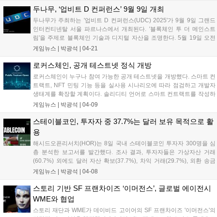
두나무, ‘업비트 D 컨퍼런스’ 9월 9일 개최
두나무가 주최하는 '업비트 D 컨퍼런스(UDC) 2025'가 9월 9일 그랜드
인터컨티넨탈 서울 파르나스에서 개최된다. '블록체인 투 더 메인스트
림'을 주제로 블록체인 기술과 디지털 자산을 조명한다. 5월 19일 오전
10시부터 얼리버드 티켓을, 6월 2일 오전 10시부터 공식 티켓을 판매한
게임뉴스 |
박광석
|
04-21
다. UDC는 블록체인 생태계 육성을 위해 매년 개최되는 국내 대표 컨퍼
런스다....
로커스체인, 공개 테스트넷 정식 개방
로커스체인이 누구나 참여 가능한 공개 테스트넷을 개방했다. 스마트 컨
트랙트, NFT 민팅 기능 등을 실사용 시나리오에 따라 점검하고 개발자
생태계를 확장할 계획이다. 솔리디티 언어로 스마트 컨트랙트를 작성하
고 NFT를 민팅할 수 있으며, 강화된 익스플로러를 통해 트랜잭션 흐름을
게임뉴스 |
박광석
|
04-09
실시간으로 확인할 수 있다. 이번 테스트넷을 통해 AI 기술과의 통합 가
능성도 시험할 예정이다....
스테이블코인, 투자자 중 37.7%는 달러 보유 목적으로 활
용
해시드오픈리서치(HOR)는 8일 국내 스테이블코인 투자자 300명을 심
층 분석한 보고서를 발간했다. 조사 결과, 투자자들은 가상자산 거래
(60.7%) 외에도 달러 자산 확보(37.7%), 차익 거래(29.7%), 외환 송금
등 다양한 목적으로 스테이블코인을 활용하는 것으로 나타났다. 스테이
게임뉴스 |
박광석
|
04-08
블코인 투자자는 일반 투자자 대비 투자 자산이 많고, 20대 후반~30대
초반 남성이 주축을 이뤘다....
스토리 기반 SF 프랜차이즈 ‘이머전스’, 글로벌 에이전시
WME와 협업
스토리 재단과 WME가 데이비드 고이어의 SF 프랜차이즈 '이머전스'의