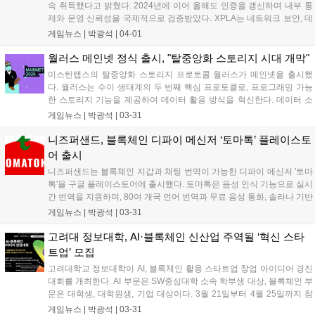
속 취득했다고 밝혔다. 2024년에 이어 올해도 인증을 갱신하며 내부 통
제와 운영 신뢰성을 국제적으로 검증받았다. XPLA는 네트워크 보안, 데
이터 보호 등 IT 관리 체계와 운영 절차의 적절성을 검토받았다. 폴 킴
게임뉴스 |
박광석
|
04-01
XPLA 팀 리더는 안정적인 블록체인 환경 구축에 주력하겠다고 말했
다....
월러스 메인넷 정식 출시, "탈중앙화 스토리지 시대 개막"
미스틴랩스의 탈중앙화 스토리지 프로토콜 월러스가 메인넷을 출시했
다. 월러스는 수이 생태계의 두 번째 핵심 프로토콜로, 프로그래밍 가능
한 스토리지 기능을 제공하여 데이터 활용 방식을 혁신한다. 데이터 소
유자는 정보에 대한 완전한 통제권을 유지하며, '레드스터프' 데이터 인
게임뉴스 |
박광석
|
03-31
코딩 알고리즘을 통해 빠른 접근 속도와 높은 장애 대응력을 제공한다.
WAL 토큰 기반의 탈중앙화 스토리지 경제를 구축하고, 스토리지 노드
니즈퍼샌드, 블록체인 디파이 메신저 ‘토마톡’ 플레이스토
운영자에게 보상을 제공한다. 딥북을 포함한 수이 기반 디파이 프로토콜
어 출시
을 통해 WAL을 자유롭게 거래할 수 있다....
니즈퍼샌드는 블록체인 지갑과 채팅 번역이 가능한 디파이 메신저 '토마
톡'을 구글 플레이스토어에 출시했다. 토마톡은 음성 인식 기능으로 실시
간 번역을 지원하며, 80여 개국 언어 번역과 무료 음성 통화, 솔라나 기반
게임 연동을 제공한다. 니즈퍼샌드는 AI 기능 추가를 통해 암호화폐 자산
게임뉴스 |
박광석
|
03-31
관리 서비스를 제공할 예정이다. 최근에는 탭투언 게임 '토마콩즈'를 출
시하여 사용자들이 토큰을 획득할 수 있도록 했다....
고려대 정보대학, AI·블록체인 신산업 주역될 ‘혁신 스타
트업’ 모집
고려대학교 정보대학이 AI, 블록체인 활용 스타트업 창업 아이디어 경진
대회를 개최한다. AI 부문은 SW중심대학 소속 학부생 대상, 블록체인 부
문은 대학생, 대학원생, 기업 대상이다. 3월 21일부터 4월 25일까지 참
가 신청을 받으며, 5월 16일 발표 평가를 통해 최종 수상팀을 선정한다.
게임뉴스 |
박광석
|
03-31