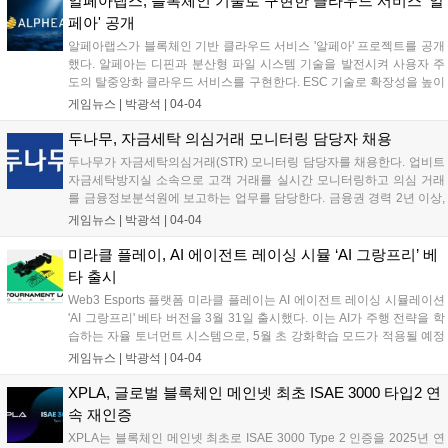
알페아랩스, 블록체인 기술로 구현한 클라우드 서비스 ‘알
페아' 공개
알페아랩스가 블록체인 기반 클라우드 서비스 '알페아' 프로젝트를 공개
했다. 알페아는 디핀과 분산형 파일 시스템 기술을 발전시켜 사용자 주
도의 탈중앙화 클라우드 서비스를 구현한다. ESC 기술로 확장성을 높이
고, 엣지 샤딩 기술로 리소스 사용을 최적화했다. ESER 기술은 암호화
게임뉴스 |
박광석
|
04-04
수준을 높이고, 영지식 증명으로 데이터 무결성을 검증한다. 미국 특허
출원 중이며, 양자 컴퓨팅 저항 암호화 알고리즘도 적용 예정이다....
두나무, 자금세탁 의심거래 모니터링 담당자 채용
두나무가 자금세탁의심거래(STR) 모니터링 담당자를 채용한다. 업비트
자금세탁방지실 소속으로 고객 거래를 실시간 모니터링하고 의심 거래
를 금융정보분석원에 보고하는 업무를 담당한다. 금융권 경력 2년 이상,
STR 업무 경험 1년 이상인 전문가를 채용하며, 2년 이상 STR 모니터링
게임뉴스 |
박광석
|
04-04
업무 수행 경력자는 우대한다. 두나무는 AML 시스템을 구축하고 50여
명의 AML 인력을 운영 중이다....
미라클 플레이, AI 에이전트 레이싱 시뮬 ‘AI 그랑프리’ 베
타 출시
Web3 Esports 플랫폼 미라클 플레이는 AI 에이전트 레이싱 시뮬레이션
'AI 그랑프리' 베타 버전을 3월 31일 출시했다. 이는 AI가 주행 전략을 학
습하는 자율 토너먼트 시스템으로, 5월 초 강화학습 모드가 적용될 예정
이다. 플레이어는 AI 성장 방향을 설정하고, 경기 결과는 dNFT 자산 가치
게임뉴스 |
박광석
|
04-04
에 연결된다. 또한, 토너먼트 참여 시 성과에 따라 게이밍 토큰이 보상으
로 제공되는 GameFi 모델도 선보인다....
XPLA, 글로벌 블록체인 메인넷 최초 ISAE 3000 타입2 연
속 재인증
XPLA는 블록체인 메인넷 최초로 ISAE 3000 Type 2 인증을 2025년 연