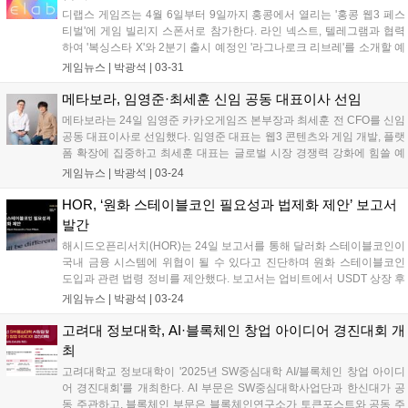
디랩스 게임즈는 4월 6일부터 9일까지 홍콩에서 열리는 '홍콩 웹3 페스
티벌'에 게임 빌리지 스폰서로 참가한다. 라인 넥스트, 텔레그램과 협력
하여 '복싱스타 X'와 2분기 출시 예정인 '라그나로크 리브레'를 소개할 예
정이다. 권다희 디렉터는 웹3 게임파이 발전 방향을 제시하며, 이 행사에
게임뉴스 |
박광석
|
03-31
는 비탈릭 부테린 등 업계 주요 인사들이 강연자로 나선다....
메타보라, 임영준·최세훈 신임 공동 대표이사 선임
메타보라는 24일 임영준 카카오게임즈 본부장과 최세훈 전 CFO를 신임
공동 대표이사로 선임했다. 임영준 대표는 웹3 콘텐츠와 게임 개발, 플랫
폼 확장에 집중하고 최세훈 대표는 글로벌 시장 경쟁력 강화에 힘쓸 예
정이다. 임영준 대표는 파트너십 확장 및 서비스 강화를 통해 경쟁력 증
게임뉴스 |
박광석
|
03-24
진에 최선을 다하겠다고 밝혔다. 최세훈 대표는 메타보라의 글로벌 시장
경쟁력 강화를 위해 노력하겠다고 말했다....
HOR, ‘원화 스테이블코인 필요성과 법제화 제안’ 보고서
발간
해시드오픈리서치(HOR)는 24일 보고서를 통해 달러화 스테이블코인이
국내 금융 시스템에 위협이 될 수 있다고 진단하며 원화 스테이블코인
도입과 관련 법령 정비를 제안했다. 보고서는 업비트에서 USDT 상장 후
전체 자본 유출의 60%가 USDT를 통해 이뤄졌으며, 가상자산 해외 유출
게임뉴스 |
박광석
|
03-24
규모가 3배 이상 증가했다고 분석했다. HOR은 원화 스테이블코인이 국
내 디지털 자산 시장 경쟁력 강화에 기여하고, 가상자산 시장 왜곡 현상
고려대 정보대학, AI·블록체인 창업 아이디어 경진대회 개
해소에 도움이 될 것이라고 설명했다....
최
고려대학교 정보대학이 '2025년 SW중심대학 AI/블록체인 창업 아이디
어 경진대회'를 개최한다. AI 부문은 SW중심대학사업단과 한신대가 공
동 주관하고, 블록체인 부문은 블록체인연구소가 토큰포스트와 공동 주