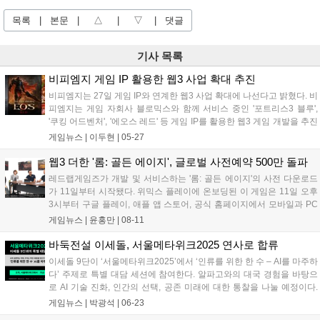
목록
|
본문
|
△
|
▽
|
댓글
기사 목록
비피엠지 게임 IP 활용한 웹3 사업 확대 추진
비피엠지는 27일 게임 IP와 연계한 웹3 사업 확대에 나선다고 밝혔다. 비
피엠지는 게임 자회사 블로믹스와 함께 서비스 중인 '포트리스3 블루',
'쿠킹 어드벤처', '에오스 레드' 등 게임 IP를 활용한 웹3 게임 개발을 추진
한다. 개발된 게임은 글로벌 웹3 플랫폼 '팝플러스'와 연계해 관련 사업을
게임뉴스 |
이두현
|
05-27
넓힐 계획이다. '팝플러스'는 소셜미디어처럼 이용자 관심...
웹3 더한 '롬: 골든 에이지', 글로벌 사전예약 500만 돌파
레드랩게임즈가 개발 및 서비스하는 '롬: 골든 에이지'의 사전 다운로드
가 11일부터 시작됐다. 위믹스 플레이에 온보딩된 이 게임은 11일 오후
3시부터 구글 플레이, 애플 앱 스토어, 공식 홈페이지에서 모바일과 PC
전용 클라이언트를 다운로드할 수 있다. 정식 출시는 12일 오후 3시에
게임뉴스 |
윤홍만
|
08-11
한국 등 일부 국가를 제외한 전 세계 170여 개국에서 진행된다. 글로...
바둑전설 이세돌, 서울메타위크2025 연사로 합류
이세돌 9단이 ‘서울메타위크2025’에서 ‘인류를 위한 한 수 – AI를 마주하
다’ 주제로 특별 대담 세션에 참여한다. 알파고와의 대국 경험을 바탕으
로 AI 기술 진화, 인간의 선택, 공존 미래에 대한 통찰을 나눌 예정이다.
딥마인드, 삼성전자 등 국내외 빅테크 기업들이 참여하여 AI 및 Web3 기
게임뉴스 |
박광석
|
06-23
술의 산업 적용 사례를 공유하며, 6월 25일까지 사전 등록을 받는다....