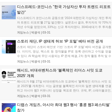
상금과 창업 지원이 제공된다....
디스프레드-코인니스 "한국 가상자산 투자 트렌드 리포트
발간"
디스프레드가 코인니스와 공동으로 '2024 대한민국 가상자산 개인 투자
자 트렌드 리포트'를 27일 발간했다. 설문조사 결과, 투자자의 약 70%가
작년 수익을 얻었으며, 33%는 신규 투자자였다. 3040세대가 주 투자층
이며, 여성 투자자 비율도 증가했다. 현물 투자를 선호하고 에어드롭에
게임뉴스 |
박광석
|
03-31
대한 관심도 늘었지만, 온체인 사용도는 낮은 편이다. 밈코인 투자 비율
이 높고, 비트코인과 리플에 대한 관심이 큰 것으로 나타났다....
스토리 재단, IP 생태계 허브 ‘IP 포털’ 베타 버전 공개
스토리 재단이 스토리 메인넷 기반 '스토리 IP 포털' 베타 버전을 공개했
다. 이미지, 영상, 텍스트 등 창작물을 IP로 등록·관리하고 수익을 얻을
수 있다. AI 학습에 무단 사용되는 IP 문제 해결, 2차 창작 활동 추적 및 수
익 배분 기능도 제공한다. 2월 13일 론칭된 스토리 메인넷 기반 IP RWA
게임뉴스 |
박광석
|
03-31
프로젝트 '아리아'는 셀레나 고메즈 음원 IP를 확보하며 생태계를 확장하
고 있다....
해시드, 비대쉬벤처스와 ‘블록체인 리더스 서밋 도쿄
2025’ 개최
해시드가 8월 27일 비대쉬벤처스와 도쿄에서 '블록체인 리더스 서밋 도
쿄 2025'를 개최한다. 이는 글로벌 블록체인 리더와 일본 생태계를 연결
하고 아시아 웹3 커뮤니티 성장을 목표로 한다. 규제, IP, 스테이블코인,
AI, RWA 등 핵심 이슈를 다루는 세션과 네트워킹 프로그램이 제공된다.
게임뉴스 |
박광석
|
03-31
일본 블록체인 산업 특성과 IP의 시너지를 활용해 생태계 발전을 도모할
계획이다....
디랩스 게임즈, 아시아 최대 웹3 행사 '홍콩 웹3 페스티벌'
참가