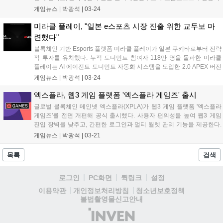
관한다. 3월 21일부터 4월 25일까지 접수하며, 5월 16일 고려대학교에
게임뉴스 |
박광석
|
03-24
서 발표 평가 후 시상한다....
미라클 플레이, "일본 e스포츠 시장 진출 위한 교두보 마
련했다"
블록체인 기반 Esports 플랫폼 미라클 플레이가 일본 쿠키타로부터 전략
적 투자를 유치했다. 누적 토너먼트 참여자 118만 명을 돌파한 미라클
플레이는 AI 에이전트 토너먼트 자동화 시스템을 도입한 2.0 APEX 버전
을 공개했다. 이달 말 AI 에이전트 기반 레이싱 게임 AI 그랑프리의 베타
게임뉴스 |
박광석
|
03-24
버전이 출시될 예정이다. 양사는 일본 내 Esports 기반 IP 사업, 아레나
구축, Web3 생태계 확장 프로젝트를 공동 추진할 계획이다....
엑스플라, 웹3 게임 플랫폼 '엑스플라 게임즈' 출시
글로벌 블록체인 메인넷 엑스플라(XPLA)가 웹3 게임 플랫폼 '엑스플라
게임즈'를 전면 개편해 공식 출시했다. 사용자 편의성을 높여 웹3 게임
진입 장벽을 낮추고, 간편한 로그인과 멀티 월렛 관리 기능을 제공한다.
하반기에는 게임 랭킹, 이벤트 정보, 유저 보상 등 다양한 게임 경험을 제
게임뉴스 |
박광석
|
03-21
공할 예정이다. 엑스플라는 2025년을 생태계 확장 원년으로 삼고 다양
한 게임 및 디앱과 연동을 선보일 계획이다....
목록
검색
로그인
PC화면
퀵링크
설정
청소년보호정책
이용약관
개인정보처리방침
불법촬영물신고안내
(주)
인