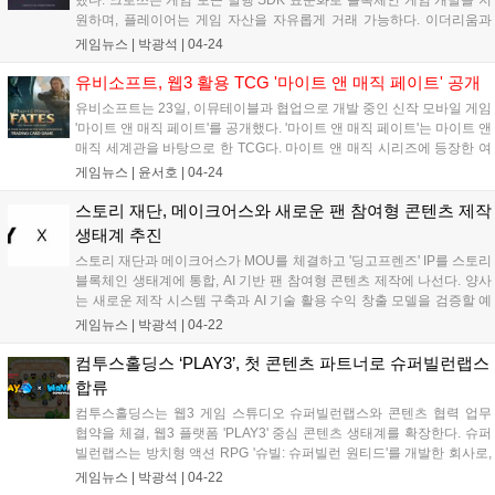
했다. 크로쓰는 게임 토큰 발행 SDK 표준화로 블록체인 게임 개발을 지
원하며, 플레이어는 게임 자산을 자유롭게 거래 가능하다. 이더리움과
호환, BNB 체인과 연동하여 안정성과 확장성을 확보했다. 24일 크로쓰
게임뉴스 |
박광석
|
04-24
기반 첫 게임 '라그나로크: 몬스터월드'가 공개되며, 부분 정액제 모델과
탈중앙화 아이템 경제를 제공한다. 넥써쓰는 OGF와 기술 협약을 통해
유비소프트, 웹3 활용 TCG '마이트 앤 매직 페이트' 공개
크로쓰를 표준 블록체인 게임 플랫폼으로 만들 계획이다....
유비소프트는 23일, 이뮤테이블과 협업으로 개발 중인 신작 모바일 게임
'마이트 앤 매직 페이트'를 공개했다. '마이트 앤 매직 페이트'는 마이트 앤
매직 세계관을 바탕으로 한 TCG다. 마이트 앤 매직 시리즈에 등장한 여
러 진영의 다양한 영웅과 건물, 주문을 카드로 담아냈으며, 이를 자유롭
게임뉴스 |
윤서호
|
04-24
게 조합해 자신만의 덱을 구성할 수 있다. 뿐만 아니라 각 진영별...
스토리 재단, 메이크어스와 새로운 팬 참여형 콘텐츠 제작
생태계 추진
스토리 재단과 메이크어스가 MOU를 체결하고 '딩고프렌즈' IP를 스토리
블록체인 생태계에 통합, AI 기반 팬 참여형 콘텐츠 제작에 나선다. 양사
는 새로운 제작 시스템 구축과 AI 기술 활용 수익 창출 모델을 검증할 예
정이다. 스토리는 AI 시대 지식을 IP 형태로 토큰화해 보호, 공유 및 수익
게임뉴스 |
박광석
|
04-22
화하는 블록체인 플랫폼이다. 메이크어스는 4,470만 명의 구독자를 보
유한 디지털 콘텐츠 스튜디오다....
컴투스홀딩스 ‘PLAY3’, 첫 콘텐츠 파트너로 슈퍼빌런랩스
합류
컴투스홀딩스는 웹3 게임 스튜디오 슈퍼빌런랩스와 콘텐츠 협력 업무
협약을 체결, 웹3 플랫폼 'PLAY3' 중심 콘텐츠 생태계를 확장한다. 슈퍼
빌런랩스는 방치형 액션 RPG '슈빌: 슈퍼빌런 원티드'를 개발한 회사로,
24일 국내 정식 출시를 앞두고 있다. 양사는 플랫폼과 게임 콘텐츠를 연
게임뉴스 |
박광석
|
04-22
계, 웹3 기반 수익 모델과 사용자 경험을 공동 설계할 예정이다....