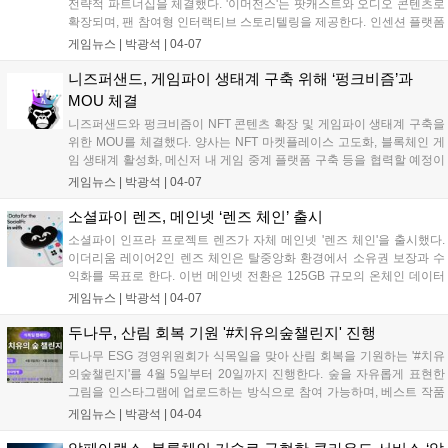
전략적 파트너십을 체결했다. '이머전스'는 팟캐스트와 오디오 콘텐츠로
확장되며, 팬 참여형 인터랙티브 스토리텔링을 제공한다. 인센션 플랫폼
은 AI, 블록체인 기술을 활용해 팬과 창작자 간 협업을 지원하며, WME는
게임뉴스 |
박광석
|
04-07
콘텐츠 기획 및 유통을 지원한다. 1월 출시된 인센션 플랫폼은 8만 5천
명 이상의 사용자를 확보하고, AI 스토리텔링 도구를 통해 12만 건 이상
니즈퍼샌드, 게임파이 생태계 구축 위해 ‘펑크비즘’과
의 공동 창작 세션을 진행했다....
MOU 체결
니즈퍼샌드와 펑크비즘이 NFT 콘텐츠 확장 및 게임파이 생태계 구축을
위한 MOU를 체결했다. 양사는 NFT 마켓플레이스 고도화, 블록체인 게
임 생태계 활성화, 메신저 내 게임 중계 플랫폼 구축 등을 협력할 예정이
다. 펑크비즘은 새로운 NFT 프로젝트 '펑키 소사이어티'를 출시하여 K-
게임뉴스 |
박광석
|
04-07
NFT를 세계 무대로 이끌 계획이다. 니즈퍼샌드는 펑키콩즈 캐릭터를 활
용한 T2E 게임 '토마콩즈'를 론칭했다....
소셜파이 렌즈, 메인넷 ‘렌즈 체인’ 출시
소셜파이 인프라 프로젝트 렌즈가 자체 메인넷 '렌즈 체인'을 출시했다.
이더리움 레이어2인 렌즈 체인은 탈중앙화 환경에서 소유권 보장과 수
익화를 목표로 한다. 이번 메인넷 전환은 125GB 규모의 온체인 데이터
이전이 포함되었으며, 65만 개 이상의 이용자 프로필, 2800만 건의 소셜
게임뉴스 |
박광석
|
04-07
그래프 연결, 1200만 건 이상의 콘텐츠 데이터가 이전된다. 렌즈 체인은
어베일의 데이터 가용성을 활용해 대규모 소셜 데이터를 안정적으로 기
두나무, 산림 회복 기원 '#치유의숲챌린지' 진행
록할 수 있도록 지원한다....
두나무 ESG 경영위원회가 식목일을 맞아 산림 회복을 기원하는 '#치유
의숲챌린지'를 4월 5일부터 20일까지 진행한다. 숲을 자유롭게 표현한
그림을 인스타그램에 업로드하는 방식으로 참여 가능하며, 베스트 작품
100명에게는 시드볼트 NFT 리미티드 에디션 등을 증정한다. 챌린지 참
게임뉴스 |
박광석
|
04-04
여자 수만큼 기금을 마련해 멸종위기 식물 보전지 조성에 활용할 예정이
다....