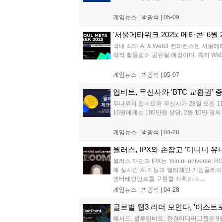
게임뉴스 |
박광석
|
05-09
'서울메타위크 2025: 메타콘' 6
국내 최대 AI & Web3 컨퍼런스인 서울메
략적 활용법이 공유될 예정이다. 특히 Web
게임뉴스 |
박광석
|
05-07
업비트, 무신사와 'BTC 교환권' 
두나무의 업비트와 무신사가 28일 오전 1
10명에게는 100만원 상당, 2등 10만 명
게임뉴스 |
박광석
|
04-28
월러스, IPX와 손잡고 '미니니 유
월러스 재단과 IPX는 'minini unive
해 실시간 AI 기능과 멀티체인 게임플레이를
엔터테인먼트를 구현할 계획이다....
게임뉴스 |
박광석
|
04-28
글로벌 웹3 리더 모인다, '이스트포인
해시드, 블루밍비트, 한경미디어그룹은 9월