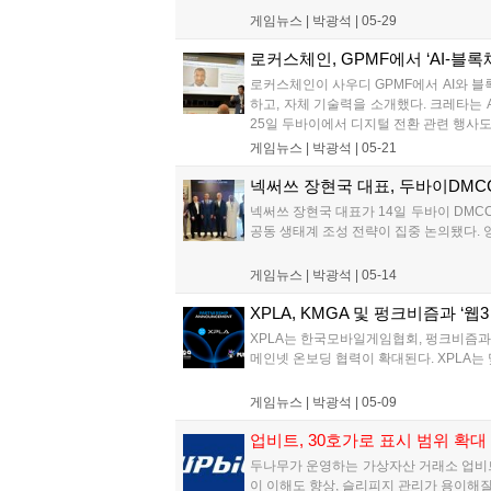
게임뉴스 |
박광석
|
05-29
로커스체인, GPMF에서 ‘AI-블
로커스체인이 사우디 GPMF에서 AI와 블
하고, 자체 기술력을 소개했다. 크레타는 
25일 두바이에서 디지털 전환 관련 행사도 
게임뉴스 |
박광석
|
05-21
넥써쓰 장현국 대표, 두바이DMC
넥써쓰 장현국 대표가 14일 두바이 DMC
공동 생태계 조성 전략이 집중 논의됐다. 양
게임뉴스 |
박광석
|
05-14
XPLA, KMGA 및 펑크비즘과 ‘
XPLA는 한국모바일게임협회, 펑크비즘과 
메인넷 온보딩 협력이 확대된다. XPLA는 
게임뉴스 |
박광석
|
05-09
업비트, 30호가로 표시 범위 확대
두나무가 운영하는 가상자산 거래소 업비트는
이 이해도 향상, 슬리피지 관리가 용이해질