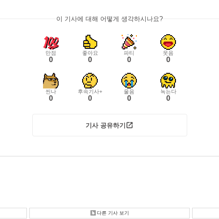
이 기사에 대해 어떻게 생각하시나요?
만점
좋아요
파티
웃음
0
0
0
0
씬나
후속기사+
울음
녹는다
0
0
0
0
기사 공유하기
다른 기사 보기