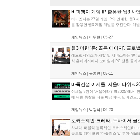
비피엠지 게임 IP 활용한 웹3 사
비피엠지는 27일 게임 IP와 연계한 웹3 사
를 활용한 웹3 게임 개발을 추진한다. 개발
게임뉴스 |
이두현
|
05-27
웹3 더한 '롬: 골든 에이지', 글로
레드랩게임즈가 개발 및 서비스하는 '롬: 골
식 홈페이지에서 모바일과 PC 전용 클라이언
게임뉴스 |
윤홍만
|
08-11
바둑전설 이세돌, 서울메타위크20
이세돌 9단이 ‘서울메타위크2025’에서 ‘
에 대한 통찰을 나눌 예정이다. 딥마인드, 
게임뉴스 |
박광석
|
06-23
로커스체인-크레타, 두바이서 글
차세대 퍼블릭 블록체인 로커스체인(Locus 
글로벌 리더 포럼 ‘마즐리스 알 루야(Majli