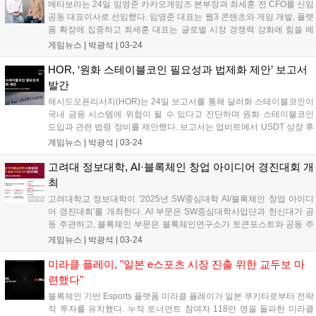
메타보라는 24일 임영준 카카오게임즈 본부장과 최세훈 전 CFO를 신임
공동 대표이사로 선임했다. 임영준 대표는 웹3 콘텐츠와 게임 개발, 플랫
폼 확장에 집중하고 최세훈 대표는 글로벌 시장 경쟁력 강화에 힘쓸 예
정이다. 임영준 대표는 파트너십 확장 및 서비스 강화를 통해 경쟁력 증
게임뉴스 |
박광석
|
03-24
진에 최선을 다하겠다고 밝혔다. 최세훈 대표는 메타보라의 글로벌 시장
경쟁력 강화를 위해 노력하겠다고 말했다....
HOR, ‘원화 스테이블코인 필요성과 법제화 제안’ 보고서
발간
해시드오픈리서치(HOR)는 24일 보고서를 통해 달러화 스테이블코인이
국내 금융 시스템에 위협이 될 수 있다고 진단하며 원화 스테이블코인
도입과 관련 법령 정비를 제안했다. 보고서는 업비트에서 USDT 상장 후
전체 자본 유출의 60%가 USDT를 통해 이뤄졌으며, 가상자산 해외 유출
게임뉴스 |
박광석
|
03-24
규모가 3배 이상 증가했다고 분석했다. HOR은 원화 스테이블코인이 국
내 디지털 자산 시장 경쟁력 강화에 기여하고, 가상자산 시장 왜곡 현상
고려대 정보대학, AI·블록체인 창업 아이디어 경진대회 개
해소에 도움이 될 것이라고 설명했다....
최
고려대학교 정보대학이 '2025년 SW중심대학 AI/블록체인 창업 아이디
어 경진대회'를 개최한다. AI 부문은 SW중심대학사업단과 한신대가 공
동 주관하고, 블록체인 부문은 블록체인연구소가 토큰포스트와 공동 주
관한다. 3월 21일부터 4월 25일까지 접수하며, 5월 16일 고려대학교에
게임뉴스 |
박광석
|
03-24
서 발표 평가 후 시상한다....
미라클 플레이, "일본 e스포츠 시장 진출 위한 교두보 마
련했다"
블록체인 기반 Esports 플랫폼 미라클 플레이가 일본 쿠키타로부터 전략
적 투자를 유치했다. 누적 토너먼트 참여자 118만 명을 돌파한 미라클