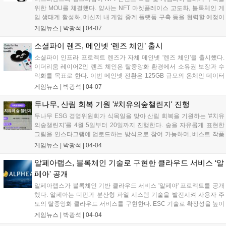
위한 MOU를 체결했다. 양사는 NFT 마켓플레이스 고도화, 블록체인 게
임 생태계 활성화, 메신저 내 게임 중계 플랫폼 구축 등을 협력할 예정이
다. 펑크비즘은 새로운 NFT 프로젝트 '펑키 소사이어티'를 출시하여 K-
게임뉴스 |
박광석
|
04-07
NFT를 세계 무대로 이끌 계획이다. 니즈퍼샌드는 펑키콩즈 캐릭터를 활
용한 T2E 게임 '토마콩즈'를 론칭했다....
소셜파이 렌즈, 메인넷 ‘렌즈 체인’ 출시
소셜파이 인프라 프로젝트 렌즈가 자체 메인넷 '렌즈 체인'을 출시했다.
이더리움 레이어2인 렌즈 체인은 탈중앙화 환경에서 소유권 보장과 수
익화를 목표로 한다. 이번 메인넷 전환은 125GB 규모의 온체인 데이터
이전이 포함되었으며, 65만 개 이상의 이용자 프로필, 2800만 건의 소셜
게임뉴스 |
박광석
|
04-07
그래프 연결, 1200만 건 이상의 콘텐츠 데이터가 이전된다. 렌즈 체인은
어베일의 데이터 가용성을 활용해 대규모 소셜 데이터를 안정적으로 기
두나무, 산림 회복 기원 '#치유의숲챌린지' 진행
록할 수 있도록 지원한다....
두나무 ESG 경영위원회가 식목일을 맞아 산림 회복을 기원하는 '#치유
의숲챌린지'를 4월 5일부터 20일까지 진행한다. 숲을 자유롭게 표현한
그림을 인스타그램에 업로드하는 방식으로 참여 가능하며, 베스트 작품
100명에게는 시드볼트 NFT 리미티드 에디션 등을 증정한다. 챌린지 참
게임뉴스 |
박광석
|
04-04
여자 수만큼 기금을 마련해 멸종위기 식물 보전지 조성에 활용할 예정이
다....
알페아랩스, 블록체인 기술로 구현한 클라우드 서비스 ‘알
페아' 공개
알페아랩스가 블록체인 기반 클라우드 서비스 '알페아' 프로젝트를 공개
했다. 알페아는 디핀과 분산형 파일 시스템 기술을 발전시켜 사용자 주
도의 탈중앙화 클라우드 서비스를 구현한다. ESC 기술로 확장성을 높이
고, 엣지 샤딩 기술로 리소스 사용을 최적화했다. ESER 기술은 암호화
게임뉴스 |
박광석
|
04-04
수준을 높이고, 영지식 증명으로 데이터 무결성을 검증한다. 미국 특허