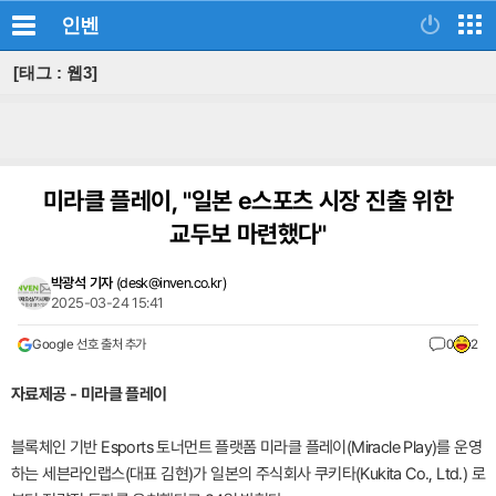
인벤
[태그 : 웹3]
미라클 플레이, "일본 e스포츠 시장 진출 위한
교두보 마련했다"
박광석 기자
(
desk@inven.co.kr
)
2025-03-24 15:41
Google 선호 출처 추가
0
2
자료제공 - 미라클 플레이
블록체인 기반 Esports 토너먼트 플랫폼 미라클 플레이(Miracle Play)를 운영
하는 세븐라인랩스(대표 김현)가 일본의 주식회사 쿠키타(Kukita Co., Ltd.) 로