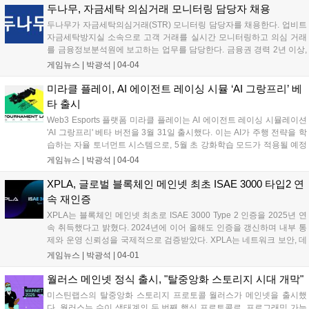
출원 중이며, 양자 컴퓨팅 저항 암호화 알고리즘도 적용 예정이다....
두나무, 자금세탁 의심거래 모니터링 담당자 채용
두나무가 자금세탁의심거래(STR) 모니터링 담당자를 채용한다. 업비트
자금세탁방지실 소속으로 고객 거래를 실시간 모니터링하고 의심 거래
를 금융정보분석원에 보고하는 업무를 담당한다. 금융권 경력 2년 이상,
STR 업무 경험 1년 이상인 전문가를 채용하며, 2년 이상 STR 모니터링
게임뉴스 |
박광석
|
04-04
업무 수행 경력자는 우대한다. 두나무는 AML 시스템을 구축하고 50여
명의 AML 인력을 운영 중이다....
미라클 플레이, AI 에이전트 레이싱 시뮬 ‘AI 그랑프리’ 베
타 출시
Web3 Esports 플랫폼 미라클 플레이는 AI 에이전트 레이싱 시뮬레이션
'AI 그랑프리' 베타 버전을 3월 31일 출시했다. 이는 AI가 주행 전략을 학
습하는 자율 토너먼트 시스템으로, 5월 초 강화학습 모드가 적용될 예정
이다. 플레이어는 AI 성장 방향을 설정하고, 경기 결과는 dNFT 자산 가치
게임뉴스 |
박광석
|
04-04
에 연결된다. 또한, 토너먼트 참여 시 성과에 따라 게이밍 토큰이 보상으
로 제공되는 GameFi 모델도 선보인다....
XPLA, 글로벌 블록체인 메인넷 최초 ISAE 3000 타입2 연
속 재인증
XPLA는 블록체인 메인넷 최초로 ISAE 3000 Type 2 인증을 2025년 연
속 취득했다고 밝혔다. 2024년에 이어 올해도 인증을 갱신하며 내부 통
제와 운영 신뢰성을 국제적으로 검증받았다. XPLA는 네트워크 보안, 데
이터 보호 등 IT 관리 체계와 운영 절차의 적절성을 검토받았다. 폴 킴
게임뉴스 |
박광석
|
04-01
XPLA 팀 리더는 안정적인 블록체인 환경 구축에 주력하겠다고 말했
다....
월러스 메인넷 정식 출시, "탈중앙화 스토리지 시대 개막"
미스틴랩스의 탈중앙화 스토리지 프로토콜 월러스가 메인넷을 출시했
다. 월러스는 수이 생태계의 두 번째 핵심 프로토콜로, 프로그래밍 가능