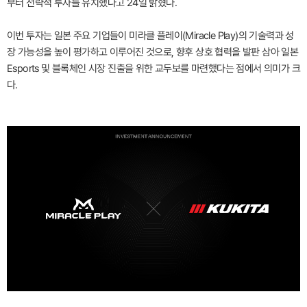
부터 전략적 투자를 유치했다고 24일 밝혔다.
이번 투자는 일본 주요 기업들이 미라클 플레이(Miracle Play)의 기술력과 성
장 가능성을 높이 평가하고 이루어진 것으로, 향후 상호 협력을 발판 삼아 일본
Esports 및 블록체인 시장 진출을 위한 교두보를 마련했다는 점에서 의미가 크
다.