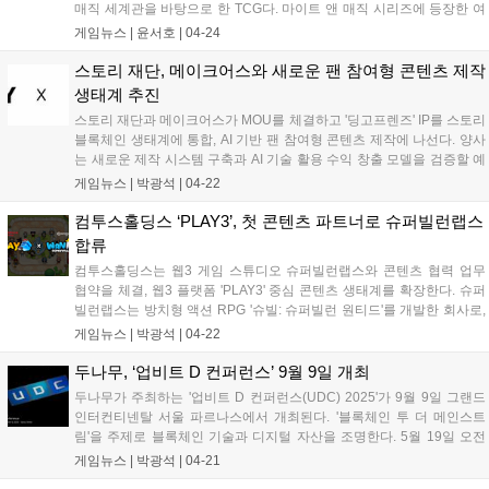
매직 세계관을 바탕으로 한 TCG다. 마이트 앤 매직 시리즈에 등장한 여
러 진영의 다양한 영웅과 건물, 주문을 카드로 담아냈으며, 이를 자유롭
게임뉴스 |
윤서호
|
04-24
게 조합해 자신만의 덱을 구성할 수 있다. 뿐만 아니라 각 진영별...
스토리 재단, 메이크어스와 새로운 팬 참여형 콘텐츠 제작
생태계 추진
스토리 재단과 메이크어스가 MOU를 체결하고 '딩고프렌즈' IP를 스토리
블록체인 생태계에 통합, AI 기반 팬 참여형 콘텐츠 제작에 나선다. 양사
는 새로운 제작 시스템 구축과 AI 기술 활용 수익 창출 모델을 검증할 예
정이다. 스토리는 AI 시대 지식을 IP 형태로 토큰화해 보호, 공유 및 수익
게임뉴스 |
박광석
|
04-22
화하는 블록체인 플랫폼이다. 메이크어스는 4,470만 명의 구독자를 보
유한 디지털 콘텐츠 스튜디오다....
컴투스홀딩스 ‘PLAY3’, 첫 콘텐츠 파트너로 슈퍼빌런랩스
합류
컴투스홀딩스는 웹3 게임 스튜디오 슈퍼빌런랩스와 콘텐츠 협력 업무
협약을 체결, 웹3 플랫폼 'PLAY3' 중심 콘텐츠 생태계를 확장한다. 슈퍼
빌런랩스는 방치형 액션 RPG '슈빌: 슈퍼빌런 원티드'를 개발한 회사로,
24일 국내 정식 출시를 앞두고 있다. 양사는 플랫폼과 게임 콘텐츠를 연
게임뉴스 |
박광석
|
04-22
계, 웹3 기반 수익 모델과 사용자 경험을 공동 설계할 예정이다....
두나무, ‘업비트 D 컨퍼런스’ 9월 9일 개최
두나무가 주최하는 '업비트 D 컨퍼런스(UDC) 2025'가 9월 9일 그랜드
인터컨티넨탈 서울 파르나스에서 개최된다. '블록체인 투 더 메인스트
림'을 주제로 블록체인 기술과 디지털 자산을 조명한다. 5월 19일 오전
10시부터 얼리버드 티켓을, 6월 2일 오전 10시부터 공식 티켓을 판매한
게임뉴스 |
박광석
|
04-21
다. UDC는 블록체인 생태계 육성을 위해 매년 개최되는 국내 대표 컨퍼