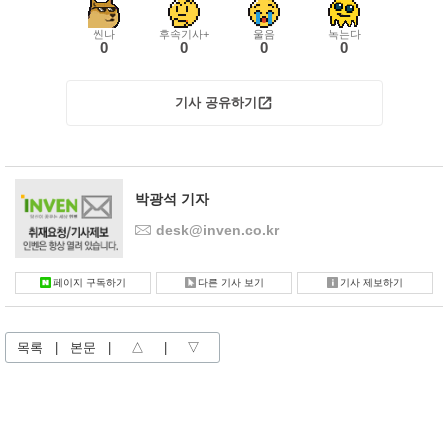
씬나
후속기사+
울음
녹는다
0
0
0
0
기사 공유하기
박광석 기자
desk@inven.co.kr
페이지 구독하기
다른 기사 보기
기사 제보하기
목록
|
본문
|
△
|
▽