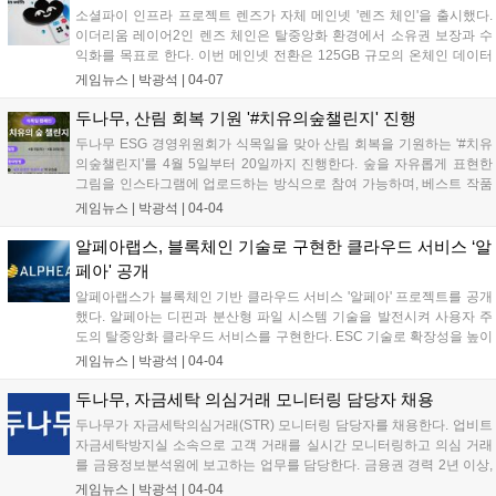
소셜파이 인프라 프로젝트 렌즈가 자체 메인넷 '렌즈 체인'을 출시했다.
이더리움 레이어2인 렌즈 체인은 탈중앙화 환경에서 소유권 보장과 수
익화를 목표로 한다. 이번 메인넷 전환은 125GB 규모의 온체인 데이터
이전이 포함되었으며, 65만 개 이상의 이용자 프로필, 2800만 건의 소셜
게임뉴스 |
박광석
|
04-07
그래프 연결, 1200만 건 이상의 콘텐츠 데이터가 이전된다. 렌즈 체인은
어베일의 데이터 가용성을 활용해 대규모 소셜 데이터를 안정적으로 기
두나무, 산림 회복 기원 '#치유의숲챌린지' 진행
록할 수 있도록 지원한다....
두나무 ESG 경영위원회가 식목일을 맞아 산림 회복을 기원하는 '#치유
의숲챌린지'를 4월 5일부터 20일까지 진행한다. 숲을 자유롭게 표현한
그림을 인스타그램에 업로드하는 방식으로 참여 가능하며, 베스트 작품
100명에게는 시드볼트 NFT 리미티드 에디션 등을 증정한다. 챌린지 참
게임뉴스 |
박광석
|
04-04
여자 수만큼 기금을 마련해 멸종위기 식물 보전지 조성에 활용할 예정이
다....
알페아랩스, 블록체인 기술로 구현한 클라우드 서비스 ‘알
페아' 공개
알페아랩스가 블록체인 기반 클라우드 서비스 '알페아' 프로젝트를 공개
했다. 알페아는 디핀과 분산형 파일 시스템 기술을 발전시켜 사용자 주
도의 탈중앙화 클라우드 서비스를 구현한다. ESC 기술로 확장성을 높이
고, 엣지 샤딩 기술로 리소스 사용을 최적화했다. ESER 기술은 암호화
게임뉴스 |
박광석
|
04-04
수준을 높이고, 영지식 증명으로 데이터 무결성을 검증한다. 미국 특허
출원 중이며, 양자 컴퓨팅 저항 암호화 알고리즘도 적용 예정이다....
두나무, 자금세탁 의심거래 모니터링 담당자 채용
두나무가 자금세탁의심거래(STR) 모니터링 담당자를 채용한다. 업비트
자금세탁방지실 소속으로 고객 거래를 실시간 모니터링하고 의심 거래
를 금융정보분석원에 보고하는 업무를 담당한다. 금융권 경력 2년 이상,
STR 업무 경험 1년 이상인 전문가를 채용하며, 2년 이상 STR 모니터링
게임뉴스 |
박광석
|
04-04