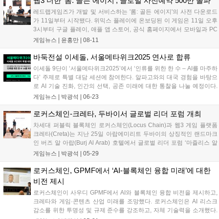
웹3 더한 '롬: 골든 에이지', 글로벌 사전예약 500만 돌파
레드랩게임즈가 개발 및 서비스하는 '롬: 골든 에이지'의 사전 다운로드
가 11일부터 시작됐다. 위믹스 플레이에 온보딩된 이 게임은 11일 오후
3시부터 구글 플레이, 애플 앱 스토어, 공식 홈페이지에서 모바일과 PC
전용 클라이언트를 다운로드할 수 있다. 정식 출시는 12일 오후 3시에
게임뉴스 |
윤홍만
|
08-11
한국 등 일부 국가를 제외한 전 세계 170여 개국에서 진행된다. 글로...
바둑전설 이세돌, 서울메타위크2025 연사로 합류
이세돌 9단이 ‘서울메타위크2025’에서 ‘인류를 위한 한 수 – AI를 마주하
다’ 주제로 특별 대담 세션에 참여한다. 알파고와의 대국 경험을 바탕으
로 AI 기술 진화, 인간의 선택, 공존 미래에 대한 통찰을 나눌 예정이다.
딥마인드, 삼성전자 등 국내외 빅테크 기업들이 참여하여 AI 및 Web3 기
게임뉴스 |
박광석
|
06-23
술의 산업 적용 사례를 공유하며, 6월 25일까지 사전 등록을 받는다....
로커스체인-크레타, 두바이서 글로벌 리더 포럼 개최
차세대 퍼블릭 블록체인 로커스체인(Locus Chain)과 웹3 게임 플랫폼
크레타(Creta)는 지난 25일 아랍에미리트 두바이의 상징적인 랜드마크
인 버즈 알 아랍(Burj Al Arab) 호텔에서 글로벌 리더 포럼 ‘마즐리스 알
루야(Majlis Al-Ru’ya)’ 행사를 공동 개최했다고 밝혔다. 비전가들의 모임
게임뉴스 |
박광석
|
05-29
이라는 뜻의 ‘마즐리스 알 루야’는 양사의...
로커스체인, GPMF에서 ‘AI-블록체인 융합 미래’에 대한
비전 제시
로커스체인이 사우디 GPMF에서 AI와 블록체인 융합 비전을 제시하고,
크레타와 게임·콘텐츠 산업 미래를 조망했다. 로커스체인은 AI 리스크
감소를 위한 투명성 및 규제 준수를 강조하고, 자체 기술력을 소개했다.
크레타는 AI와 몰입형 기술 발전이 게임 제작 방식을 혁신할 것이라고 전