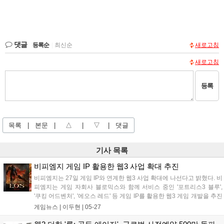
댓글
등록순
|
최신순
새로고침
새로고침
등록
목록
|
본문
|
△
|
▽
|
댓글
기사 목록
비피엠지 게임 IP 활용한 웹3 사업 확대 추진
비피엠지는 27일 게임 IP와 연계한 웹3 사업 확대에 나선다고 밝혔다. 비
피엠지는 게임 자회사 블로믹스와 함께 서비스 중인 '포트리스3 블루',
'쿠킹 어드벤처', '에오스 레드' 등 게임 IP를 활용한 웹3 게임 개발을 추진
한다. 개발된 게임은 글로벌 웹3 플랫폼 '팝플러스'와 연계해 관련 사업을
게임뉴스 |
이두현
|
05-27
넓힐 계획이다. '팝플러스'는 소셜미디어처럼 이용자 관심...