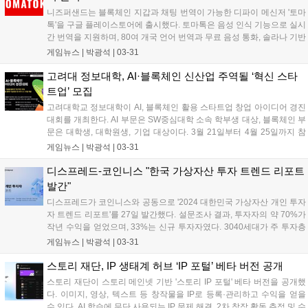
을 통해 WAL을 자유롭게 거래할 수 있다....
니즈퍼샌드는 블록체인 지갑과 채팅 번역이 가능한 디파이 메신저 '토마
톡'을 구글 플레이스토어에 출시했다. 토마톡은 음성 인식 기능으로 실시
간 번역을 지원하며, 80여 개국 언어 번역과 무료 음성 통화, 솔라나 기반
게임 연동을 제공한다. 니즈퍼샌드는 AI 기능 추가를 통해 암호화폐 자산
게임뉴스 |
박광석
|
03-31
관리 서비스를 제공할 예정이다. 최근에는 탭투언 게임 '토마콩즈'를 출
시하여 사용자들이 토큰을 획득할 수 있도록 했다....
고려대 정보대학, AI·블록체인 신산업 주역될 ‘혁신 스타
트업’ 모집
고려대학교 정보대학이 AI, 블록체인 활용 스타트업 창업 아이디어 경진
대회를 개최한다. AI 부문은 SW중심대학 소속 학부생 대상, 블록체인 부
문은 대학생, 대학원생, 기업 대상이다. 3월 21일부터 4월 25일까지 참
가 신청을 받으며, 5월 16일 발표 평가를 통해 최종 수상팀을 선정한다.
게임뉴스 |
박광석
|
03-31
상금과 창업 지원이 제공된다....
디스프레드-코인니스 "한국 가상자산 투자 트렌드 리포트
발간"
디스프레드가 코인니스와 공동으로 '2024 대한민국 가상자산 개인 투자
자 트렌드 리포트'를 27일 발간했다. 설문조사 결과, 투자자의 약 70%가
작년 수익을 얻었으며, 33%는 신규 투자자였다. 3040세대가 주 투자층
이며, 여성 투자자 비율도 증가했다. 현물 투자를 선호하고 에어드롭에
게임뉴스 |
박광석
|
03-31
대한 관심도 늘었지만, 온체인 사용도는 낮은 편이다. 밈코인 투자 비율
이 높고, 비트코인과 리플에 대한 관심이 큰 것으로 나타났다....
스토리 재단, IP 생태계 허브 ‘IP 포털’ 베타 버전 공개
스토리 재단이 스토리 메인넷 기반 '스토리 IP 포털' 베타 버전을 공개했
다. 이미지, 영상, 텍스트 등 창작물을 IP로 등록·관리하고 수익을 얻을
수 있다. AI 학습에 무단 사용되는 IP 문제 해결, 2차 창작 활동 추적 및 수