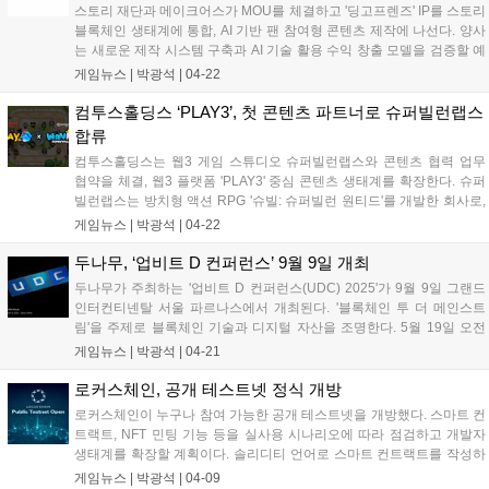
스토리 재단과 메이크어스가 MOU를 체결하고 '딩고프렌즈' IP를 스토리
블록체인 생태계에 통합, AI 기반 팬 참여형 콘텐츠 제작에 나선다. 양사
는 새로운 제작 시스템 구축과 AI 기술 활용 수익 창출 모델을 검증할 예
정이다. 스토리는 AI 시대 지식을 IP 형태로 토큰화해 보호, 공유 및 수익
게임뉴스 |
박광석
|
04-22
화하는 블록체인 플랫폼이다. 메이크어스는 4,470만 명의 구독자를 보
유한 디지털 콘텐츠 스튜디오다....
컴투스홀딩스 ‘PLAY3’, 첫 콘텐츠 파트너로 슈퍼빌런랩스
합류
컴투스홀딩스는 웹3 게임 스튜디오 슈퍼빌런랩스와 콘텐츠 협력 업무
협약을 체결, 웹3 플랫폼 'PLAY3' 중심 콘텐츠 생태계를 확장한다. 슈퍼
빌런랩스는 방치형 액션 RPG '슈빌: 슈퍼빌런 원티드'를 개발한 회사로,
24일 국내 정식 출시를 앞두고 있다. 양사는 플랫폼과 게임 콘텐츠를 연
게임뉴스 |
박광석
|
04-22
계, 웹3 기반 수익 모델과 사용자 경험을 공동 설계할 예정이다....
두나무, ‘업비트 D 컨퍼런스’ 9월 9일 개최
두나무가 주최하는 '업비트 D 컨퍼런스(UDC) 2025'가 9월 9일 그랜드
인터컨티넨탈 서울 파르나스에서 개최된다. '블록체인 투 더 메인스트
림'을 주제로 블록체인 기술과 디지털 자산을 조명한다. 5월 19일 오전
10시부터 얼리버드 티켓을, 6월 2일 오전 10시부터 공식 티켓을 판매한
게임뉴스 |
박광석
|
04-21
다. UDC는 블록체인 생태계 육성을 위해 매년 개최되는 국내 대표 컨퍼
런스다....
로커스체인, 공개 테스트넷 정식 개방
로커스체인이 누구나 참여 가능한 공개 테스트넷을 개방했다. 스마트 컨
트랙트, NFT 민팅 기능 등을 실사용 시나리오에 따라 점검하고 개발자
생태계를 확장할 계획이다. 솔리디티 언어로 스마트 컨트랙트를 작성하
고 NFT를 민팅할 수 있으며, 강화된 익스플로러를 통해 트랜잭션 흐름을
게임뉴스 |
박광석
|
04-09