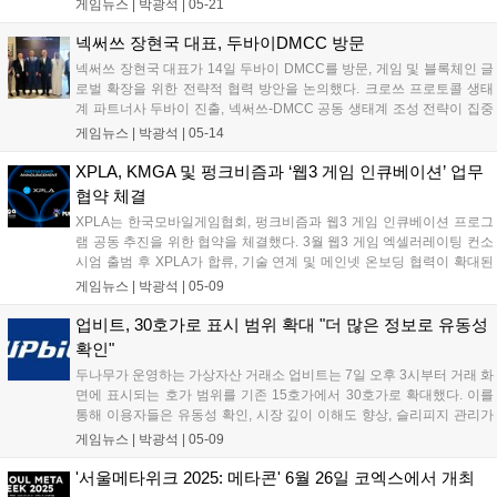
게임뉴스 |
박광석
|
05-21
망했다. 행사를 통해 사우디 비전 2030 달성을 위한 협력 방안을 논의했
으며, 25일 두바이에서 디지털 전환 관련 행사도 공동 개최할 예정이
넥써쓰 장현국 대표, 두바이DMCC 방문
다....
넥써쓰 장현국 대표가 14일 두바이 DMCC를 방문, 게임 및 블록체인 글
로벌 확장을 위한 전략적 협력 방안을 논의했다. 크로쓰 프로토콜 생태
계 파트너사 두바이 진출, 넥써쓰-DMCC 공동 생태계 조성 전략이 집중
논의됐다. 양측은 파트너사 두바이 진출 지원, 블록체인 게임 생태계 구
게임뉴스 |
박광석
|
05-14
축, 현지 인재 육성 및 채용 연계 등 구체적인 협력 방안을 추진할 계획이
다....
XPLA, KMGA 및 펑크비즘과 ‘웹3 게임 인큐베이션’ 업무
협약 체결
XPLA는 한국모바일게임협회, 펑크비즘과 웹3 게임 인큐베이션 프로그
램 공동 추진을 위한 협약을 체결했다. 3월 웹3 게임 엑셀러레이팅 컨소
시엄 출범 후 XPLA가 합류, 기술 연계 및 메인넷 온보딩 협력이 확대된
다. XPLA는 맞춤형 전략 제시 및 안정적 성과를 지원하고, 협회는 중소
게임뉴스 |
박광석
|
05-09
개발사 지원, 펑크비즘은 유망 프로젝트 발굴을 담당한다....
업비트, 30호가로 표시 범위 확대 "더 많은 정보로 유동성
확인"
두나무가 운영하는 가상자산 거래소 업비트는 7일 오후 3시부터 거래 화
면에 표시되는 호가 범위를 기존 15호가에서 30호가로 확대했다. 이를
통해 이용자들은 유동성 확인, 시장 깊이 이해도 향상, 슬리피지 관리가
용이해질 것으로 기대된다. 두나무 측은 투자자들이 더 많은 정보를 통
게임뉴스 |
박광석
|
05-09
해 합리적인 판단을 내릴 수 있도록 호가 표시 범위를 확대했다고 밝혔
다....
'서울메타위크 2025: 메타콘' 6월 26일 코엑스에서 개최