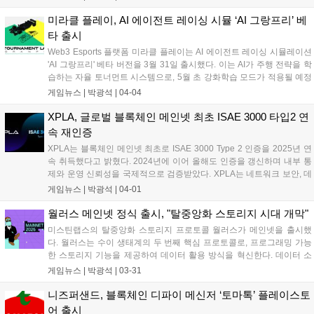
업무 수행 경력자는 우대한다. 두나무는 AML 시스템을 구축하고 50여
명의 AML 인력을 운영 중이다....
미라클 플레이, AI 에이전트 레이싱 시뮬 ‘AI 그랑프리’ 베
타 출시
Web3 Esports 플랫폼 미라클 플레이는 AI 에이전트 레이싱 시뮬레이션
'AI 그랑프리' 베타 버전을 3월 31일 출시했다. 이는 AI가 주행 전략을 학
습하는 자율 토너먼트 시스템으로, 5월 초 강화학습 모드가 적용될 예정
이다. 플레이어는 AI 성장 방향을 설정하고, 경기 결과는 dNFT 자산 가치
게임뉴스 |
박광석
|
04-04
에 연결된다. 또한, 토너먼트 참여 시 성과에 따라 게이밍 토큰이 보상으
로 제공되는 GameFi 모델도 선보인다....
XPLA, 글로벌 블록체인 메인넷 최초 ISAE 3000 타입2 연
속 재인증
XPLA는 블록체인 메인넷 최초로 ISAE 3000 Type 2 인증을 2025년 연
속 취득했다고 밝혔다. 2024년에 이어 올해도 인증을 갱신하며 내부 통
제와 운영 신뢰성을 국제적으로 검증받았다. XPLA는 네트워크 보안, 데
이터 보호 등 IT 관리 체계와 운영 절차의 적절성을 검토받았다. 폴 킴
게임뉴스 |
박광석
|
04-01
XPLA 팀 리더는 안정적인 블록체인 환경 구축에 주력하겠다고 말했
다....
월러스 메인넷 정식 출시, "탈중앙화 스토리지 시대 개막"
미스틴랩스의 탈중앙화 스토리지 프로토콜 월러스가 메인넷을 출시했
다. 월러스는 수이 생태계의 두 번째 핵심 프로토콜로, 프로그래밍 가능
한 스토리지 기능을 제공하여 데이터 활용 방식을 혁신한다. 데이터 소
유자는 정보에 대한 완전한 통제권을 유지하며, '레드스터프' 데이터 인
게임뉴스 |
박광석
|
03-31
코딩 알고리즘을 통해 빠른 접근 속도와 높은 장애 대응력을 제공한다.
WAL 토큰 기반의 탈중앙화 스토리지 경제를 구축하고, 스토리지 노드
니즈퍼샌드, 블록체인 디파이 메신저 ‘토마톡’ 플레이스토
운영자에게 보상을 제공한다. 딥북을 포함한 수이 기반 디파이 프로토콜
어 출시