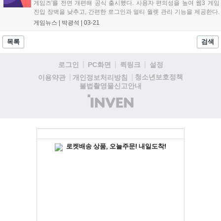
게임즈'를 전면 개편해 공식 출시했다. 사용자 편의성을 높여 웹3 게임
진입 장벽을 낮추고, 간편한 로그인과 멀티 월렛 관리 기능을 제공한다.
하반기에는 게임 랭킹, 이벤트 정보, 유저 보상 등 다양한 게임 경험을 제
게임뉴스 |
박광석
|
03-21
공할 예정이다. 엑스플라는 2025년을 생태계 확장 원년으로 삼고 다양
한 게임 및 디앱과 연동을 선보일 계획이다....
목록
검색
로그인
PC화면
퀵링크
설정
청소년보호정책
이용약관
개인정보처리방침
불법촬영물신고안내
(주)
인
벤