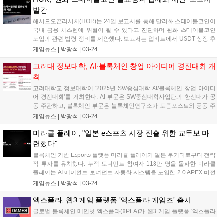
발간
해시드오픈리서치(HOR)는 24일 보고서를 통해 달러화 스테이블코인이
국내 금융 시스템에 위협이 될 수 있다고 진단하며 원화 스테이블코인
도입과 관련 법령 정비를 제안했다. 보고서는 업비트에서 USDT 상장 후
전체 자본 유출의 60%가 USDT를 통해 이뤄졌으며, 가상자산 해외 유출
게임뉴스 |
박광석
|
03-24
규모가 3배 이상 증가했다고 분석했다. HOR은 원화 스테이블코인이 국
내 디지털 자산 시장 경쟁력 강화에 기여하고, 가상자산 시장 왜곡 현상
고려대 정보대학, AI·블록체인 창업 아이디어 경진대회 개
해소에 도움이 될 것이라고 설명했다....
최
고려대학교 정보대학이 '2025년 SW중심대학 AI/블록체인 창업 아이디
어 경진대회'를 개최한다. AI 부문은 SW중심대학사업단과 한신대가 공
동 주관하고, 블록체인 부문은 블록체인연구소가 토큰포스트와 공동 주
관한다. 3월 21일부터 4월 25일까지 접수하며, 5월 16일 고려대학교에
게임뉴스 |
박광석
|
03-24
서 발표 평가 후 시상한다....
미라클 플레이, "일본 e스포츠 시장 진출 위한 교두보 마
련했다"
블록체인 기반 Esports 플랫폼 미라클 플레이가 일본 쿠키타로부터 전략
적 투자를 유치했다. 누적 토너먼트 참여자 118만 명을 돌파한 미라클
플레이는 AI 에이전트 토너먼트 자동화 시스템을 도입한 2.0 APEX 버전
을 공개했다. 이달 말 AI 에이전트 기반 레이싱 게임 AI 그랑프리의 베타
게임뉴스 |
박광석
|
03-24
버전이 출시될 예정이다. 양사는 일본 내 Esports 기반 IP 사업, 아레나
구축, Web3 생태계 확장 프로젝트를 공동 추진할 계획이다....
엑스플라, 웹3 게임 플랫폼 '엑스플라 게임즈' 출시
글로벌 블록체인 메인넷 엑스플라(XPLA)가 웹3 게임 플랫폼 '엑스플라