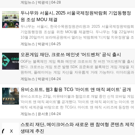
AI와 디지털자산 융합 등 주요 어젠다를 다룬다. 라운드테이블, B2B 매
게임뉴스 |
박광석
|
04-28
치메이킹, 소셜 개더링 등 다양한 세션이 진행될 예정이다....
두나무와 서울시, 2025 서울국제정원박람회 기업동행정
원 조성 MOU 체결
두나무는 서울시, 한국수목원정원관리원과 2025 서울국제정원박람회
기업동행정원 조성을 위한 MOU를 체결했다. 두나무는 5월 22일부터
10월 20일까지 보라매공원에서 열리는 박람회에 '디지털 치유정원'을 조
성한다. 디지털 기술로 구현된 가상의 숲으로, 자연과 인간의 치유와 회
게임뉴스 |
박광석
|
04-25
복을 지향한다. 6월 30일까지 '시드볼트 NFT 컬렉션' 이벤트도 진행하
며, 조성된 기금은 희귀·자생식물 보전지에 사용될 예정이다. 박람회 기
오픈게임 재단, 크로쓰 메인넷 ‘어드벤처’ 공식 출시
간 동안 디지털 치유정원 참여 기관 모집 및 심신 회복 프로그램 공모전
OGF는 블록체인 게임 특화 메인넷 크로쓰의 첫 버전 '어드벤처'를 출시
도 진행한다....
했다. 크로쓰는 게임 토큰 발행 SDK 표준화로 블록체인 게임 개발을 지
원하며, 플레이어는 게임 자산을 자유롭게 거래 가능하다. 이더리움과
호환, BNB 체인과 연동하여 안정성과 확장성을 확보했다. 24일 크로쓰
게임뉴스 |
박광석
|
04-24
기반 첫 게임 '라그나로크: 몬스터월드'가 공개되며, 부분 정액제 모델과
탈중앙화 아이템 경제를 제공한다. 넥써쓰는 OGF와 기술 협약을 통해
유비소프트, 웹3 활용 TCG '마이트 앤 매직 페이트' 공개
크로쓰를 표준 블록체인 게임 플랫폼으로 만들 계획이다....
유비소프트는 23일, 이뮤테이블과 협업으로 개발 중인 신작 모바일 게임
'마이트 앤 매직 페이트'를 공개했다. '마이트 앤 매직 페이트'는 마이트 앤
매직 세계관을 바탕으로 한 TCG다. 마이트 앤 매직 시리즈에 등장한 여
러 진영의 다양한 영웅과 건물, 주문을 카드로 담아냈으며, 이를 자유롭
게임뉴스 |
윤서호
|
04-24
게 조합해 자신만의 덱을 구성할 수 있다. 뿐만 아니라 각 진영별...
스토리 재단, 메이크어스와 새로운 팬 참여형 콘텐츠 제작
생태계 추진