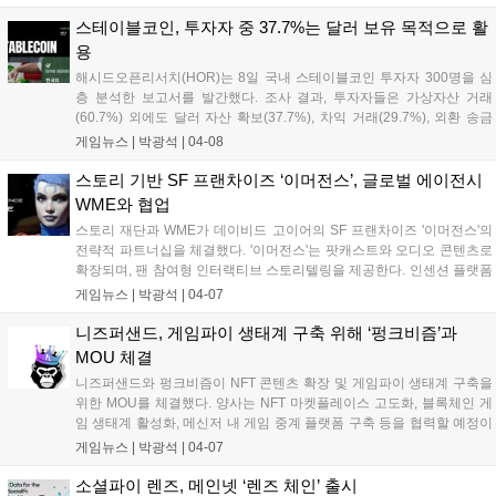
실시간으로 확인할 수 있다. 이번 테스트넷을 통해 AI 기술과의 통합 가
능성도 시험할 예정이다....
스테이블코인, 투자자 중 37.7%는 달러 보유 목적으로 활
용
해시드오픈리서치(HOR)는 8일 국내 스테이블코인 투자자 300명을 심
층 분석한 보고서를 발간했다. 조사 결과, 투자자들은 가상자산 거래
(60.7%) 외에도 달러 자산 확보(37.7%), 차익 거래(29.7%), 외환 송금
등 다양한 목적으로 스테이블코인을 활용하는 것으로 나타났다. 스테이
게임뉴스 |
박광석
|
04-08
블코인 투자자는 일반 투자자 대비 투자 자산이 많고, 20대 후반~30대
초반 남성이 주축을 이뤘다....
스토리 기반 SF 프랜차이즈 ‘이머전스’, 글로벌 에이전시
WME와 협업
스토리 재단과 WME가 데이비드 고이어의 SF 프랜차이즈 '이머전스'의
전략적 파트너십을 체결했다. '이머전스'는 팟캐스트와 오디오 콘텐츠로
확장되며, 팬 참여형 인터랙티브 스토리텔링을 제공한다. 인센션 플랫폼
은 AI, 블록체인 기술을 활용해 팬과 창작자 간 협업을 지원하며, WME는
게임뉴스 |
박광석
|
04-07
콘텐츠 기획 및 유통을 지원한다. 1월 출시된 인센션 플랫폼은 8만 5천
명 이상의 사용자를 확보하고, AI 스토리텔링 도구를 통해 12만 건 이상
니즈퍼샌드, 게임파이 생태계 구축 위해 ‘펑크비즘’과
의 공동 창작 세션을 진행했다....
MOU 체결
니즈퍼샌드와 펑크비즘이 NFT 콘텐츠 확장 및 게임파이 생태계 구축을
위한 MOU를 체결했다. 양사는 NFT 마켓플레이스 고도화, 블록체인 게
임 생태계 활성화, 메신저 내 게임 중계 플랫폼 구축 등을 협력할 예정이
다. 펑크비즘은 새로운 NFT 프로젝트 '펑키 소사이어티'를 출시하여 K-
게임뉴스 |
박광석
|
04-07
NFT를 세계 무대로 이끌 계획이다. 니즈퍼샌드는 펑키콩즈 캐릭터를 활
용한 T2E 게임 '토마콩즈'를 론칭했다....
소셜파이 렌즈, 메인넷 ‘렌즈 체인’ 출시