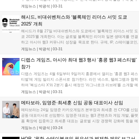
익 배분 기능도 제공한다. 2월 13일 론칭된 스토리 메인넷 기반 IP RWA
게임뉴스 |
박광석
|
03-31
프로젝트 '아리아'는 셀레나 고메즈 음원 IP를 확보하며 생태계를 확장하
고 있다....
해시드, 비대쉬벤처스와 ‘블록체인 리더스 서밋 도쿄
2025’ 개최
해시드가 8월 27일 비대쉬벤처스와 도쿄에서 '블록체인 리더스 서밋 도
쿄 2025'를 개최한다. 이는 글로벌 블록체인 리더와 일본 생태계를 연결
하고 아시아 웹3 커뮤니티 성장을 목표로 한다. 규제, IP, 스테이블코인,
AI, RWA 등 핵심 이슈를 다루는 세션과 네트워킹 프로그램이 제공된다.
게임뉴스 |
박광석
|
03-31
일본 블록체인 산업 특성과 IP의 시너지를 활용해 생태계 발전을 도모할
계획이다....
디랩스 게임즈, 아시아 최대 웹3 행사 '홍콩 웹3 페스티벌'
참가
디랩스 게임즈는 4월 6일부터 9일까지 홍콩에서 열리는 '홍콩 웹3 페스
티벌'에 게임 빌리지 스폰서로 참가한다. 라인 넥스트, 텔레그램과 협력
하여 '복싱스타 X'와 2분기 출시 예정인 '라그나로크 리브레'를 소개할 예
정이다. 권다희 디렉터는 웹3 게임파이 발전 방향을 제시하며, 이 행사에
게임뉴스 |
박광석
|
03-31
는 비탈릭 부테린 등 업계 주요 인사들이 강연자로 나선다....
메타보라, 임영준·최세훈 신임 공동 대표이사 선임
메타보라는 24일 임영준 카카오게임즈 본부장과 최세훈 전 CFO를 신임
공동 대표이사로 선임했다. 임영준 대표는 웹3 콘텐츠와 게임 개발, 플랫
폼 확장에 집중하고 최세훈 대표는 글로벌 시장 경쟁력 강화에 힘쓸 예
정이다. 임영준 대표는 파트너십 확장 및 서비스 강화를 통해 경쟁력 증
게임뉴스 |
박광석
|
03-24
진에 최선을 다하겠다고 밝혔다. 최세훈 대표는 메타보라의 글로벌 시장
경쟁력 강화를 위해 노력하겠다고 말했다....
HOR, ‘원화 스테이블코인 필요성과 법제화 제안’ 보고서