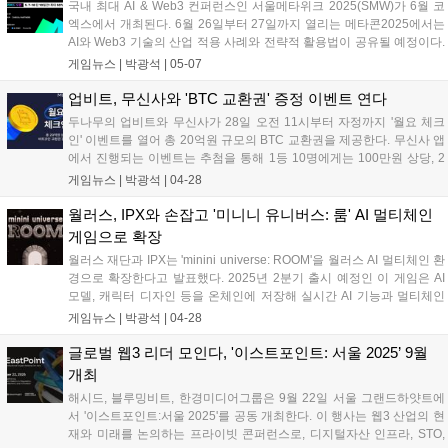
국내 최대 AI & Web3 컨퍼런스인 서울메타위크 2025(SMW)가 6월 코
엑스에서 개최된다. 6월 26일부터 27일까지 열리는 메타콘2025에서는
AI와 Web3 기술의 산업 적용 사례와 전략적 활용법이 공유될 예정이다.
특히 Web3 트랙에서는 AI가 Web3를 진화시키는 글로벌 사례를 소개한
게임뉴스 |
박광석
|
05-07
다. 참가 희망자는 5월 16일까지 슈퍼얼리버드 할인 혜택을 받을 수 있
다....
업비트, 무신사와 'BTC 교환권' 증정 이벤트 연다
두나무의 업비트와 무신사가 28일 오전 11시부터 자정까지 '월요 체크
인' 이벤트를 열어 총 20억원 규모의 BTC 교환권을 제공한다. 무신사 앱
에서 진행되는 이벤트는 추첨을 통해 1등 10명에게는 100만원 상당, 2
등 10만 명의 업비트 신규 가입자에게는 2만원 상당의 BTC 교환권을 지
게임뉴스 |
박광석
|
04-28
급한다. 만 19세 이상 참여 가능하며, 선착순으로 마감된다....
월러스, IPX와 손잡고 '미니니 유니버스: 룸' AI 멀티체인
게임으로 확장
월러스 재단과 IPX는 'minini universe: ROOM'을 월러스 AI 멀티체인 환
경으로 확장한다고 발표했다. 2025년 2분기 출시 예정인 이 게임은 AI
모델, 캐릭터 디자인 등을 온체인에 저장해 실시간 AI 기능과 멀티체인
게임플레이를 제공한다. 플레이어 성과에 따라 게임 자산, AI 캐릭터가
게임뉴스 |
박광석
|
04-28
실시간으로 진화하는 것이 특징이다. IPX는 AI와 온체인 기술을 통해 새
로운 웹3 엔터테인먼트를 구현할 계획이다....
글로벌 웹3 리더 모인다, '이스트포인트: 서울 2025’ 9월
개최
해시드, 블루밍비트, 한경미디어그룹은 9월 22일 서울 그랜드하얏트에
서 '이스트포인트:서울 2025'를 공동 개최한다. 이 행사는 웹3 산업의 현
재와 미래를 논의하는 프라이빗 콘퍼런스로, 디지털자산 인프라, STO,