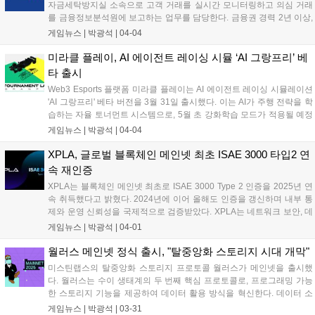
자금세탁방지실 소속으로 고객 거래를 실시간 모니터링하고 의심 거래
를 금융정보분석원에 보고하는 업무를 담당한다. 금융권 경력 2년 이상,
STR 업무 경험 1년 이상인 전문가를 채용하며, 2년 이상 STR 모니터링
게임뉴스 |
박광석
|
04-04
업무 수행 경력자는 우대한다. 두나무는 AML 시스템을 구축하고 50여
명의 AML 인력을 운영 중이다....
미라클 플레이, AI 에이전트 레이싱 시뮬 ‘AI 그랑프리’ 베
타 출시
Web3 Esports 플랫폼 미라클 플레이는 AI 에이전트 레이싱 시뮬레이션
'AI 그랑프리' 베타 버전을 3월 31일 출시했다. 이는 AI가 주행 전략을 학
습하는 자율 토너먼트 시스템으로, 5월 초 강화학습 모드가 적용될 예정
이다. 플레이어는 AI 성장 방향을 설정하고, 경기 결과는 dNFT 자산 가치
게임뉴스 |
박광석
|
04-04
에 연결된다. 또한, 토너먼트 참여 시 성과에 따라 게이밍 토큰이 보상으
로 제공되는 GameFi 모델도 선보인다....
XPLA, 글로벌 블록체인 메인넷 최초 ISAE 3000 타입2 연
속 재인증
XPLA는 블록체인 메인넷 최초로 ISAE 3000 Type 2 인증을 2025년 연
속 취득했다고 밝혔다. 2024년에 이어 올해도 인증을 갱신하며 내부 통
제와 운영 신뢰성을 국제적으로 검증받았다. XPLA는 네트워크 보안, 데
이터 보호 등 IT 관리 체계와 운영 절차의 적절성을 검토받았다. 폴 킴
게임뉴스 |
박광석
|
04-01
XPLA 팀 리더는 안정적인 블록체인 환경 구축에 주력하겠다고 말했
다....
월러스 메인넷 정식 출시, "탈중앙화 스토리지 시대 개막"
미스틴랩스의 탈중앙화 스토리지 프로토콜 월러스가 메인넷을 출시했
다. 월러스는 수이 생태계의 두 번째 핵심 프로토콜로, 프로그래밍 가능
한 스토리지 기능을 제공하여 데이터 활용 방식을 혁신한다. 데이터 소
유자는 정보에 대한 완전한 통제권을 유지하며, '레드스터프' 데이터 인
게임뉴스 |
박광석
|
03-31