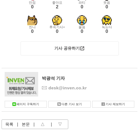
만점
좋아요
파티
웃음
0
2
0
0
씬나
후속기사+
울음
녹는다
0
0
0
0
기사 공유하기
박광석 기자
desk@inven.co.kr
페이지 구독하기
다른 기사 보기
기사 제보하기
목록
|
본문
|
△
|
▽