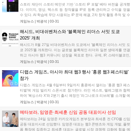
스토리 재단이 스토리 메인넷 기반 '스토리 IP 포털' 베타 버전을 공개했
다. 이미지, 영상, 텍스트 등 창작물을 IP로 등록·관리하고 수익을 얻을
수 있다. AI 학습에 무단 사용되는 IP 문제 해결, 2차 창작 활동 추적 및 수
익 배분 기능도 제공한다. 2월 13일 론칭된 스토리 메인넷 기반 IP RWA
게임뉴스 |
박광석
|
03-31
프로젝트 '아리아'는 셀레나 고메즈 음원 IP를 확보하며 생태계를 확장하
고 있다....
해시드, 비대쉬벤처스와 ‘블록체인 리더스 서밋 도쿄
2025’ 개최
해시드가 8월 27일 비대쉬벤처스와 도쿄에서 '블록체인 리더스 서밋 도
쿄 2025'를 개최한다. 이는 글로벌 블록체인 리더와 일본 생태계를 연결
하고 아시아 웹3 커뮤니티 성장을 목표로 한다. 규제, IP, 스테이블코인,
AI, RWA 등 핵심 이슈를 다루는 세션과 네트워킹 프로그램이 제공된다.
게임뉴스 |
박광석
|
03-31
일본 블록체인 산업 특성과 IP의 시너지를 활용해 생태계 발전을 도모할
계획이다....
디랩스 게임즈, 아시아 최대 웹3 행사 '홍콩 웹3 페스티벌'
참가
디랩스 게임즈는 4월 6일부터 9일까지 홍콩에서 열리는 '홍콩 웹3 페스
티벌'에 게임 빌리지 스폰서로 참가한다. 라인 넥스트, 텔레그램과 협력
하여 '복싱스타 X'와 2분기 출시 예정인 '라그나로크 리브레'를 소개할 예
정이다. 권다희 디렉터는 웹3 게임파이 발전 방향을 제시하며, 이 행사에
게임뉴스 |
박광석
|
03-31
는 비탈릭 부테린 등 업계 주요 인사들이 강연자로 나선다....
메타보라, 임영준·최세훈 신임 공동 대표이사 선임
메타보라는 24일 임영준 카카오게임즈 본부장과 최세훈 전 CFO를 신임
공동 대표이사로 선임했다. 임영준 대표는 웹3 콘텐츠와 게임 개발, 플랫
폼 확장에 집중하고 최세훈 대표는 글로벌 시장 경쟁력 강화에 힘쓸 예