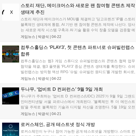
스토리 재단, 메이크어스와 새로운 팬 참여형 콘텐츠 제작
생태계 추진
스토리 재단과 메이크어스가 MOU를 체결하고 '딩고프렌즈' IP를 스토리
블록체인 생태계에 통합, AI 기반 팬 참여형 콘텐츠 제작에 나선다. 양사
는 새로운 제작 시스템 구축과 AI 기술 활용 수익 창출 모델을 검증할 예
정이다. 스토리는 AI 시대 지식을 IP 형태로 토큰화해 보호, 공유 및 수익
게임뉴스 |
박광석
|
04-22
화하는 블록체인 플랫폼이다. 메이크어스는 4,470만 명의 구독자를 보
유한 디지털 콘텐츠 스튜디오다....
컴투스홀딩스 ‘PLAY3’, 첫 콘텐츠 파트너로 슈퍼빌런랩스
합류
컴투스홀딩스는 웹3 게임 스튜디오 슈퍼빌런랩스와 콘텐츠 협력 업무
협약을 체결, 웹3 플랫폼 'PLAY3' 중심 콘텐츠 생태계를 확장한다. 슈퍼
빌런랩스는 방치형 액션 RPG '슈빌: 슈퍼빌런 원티드'를 개발한 회사로,
24일 국내 정식 출시를 앞두고 있다. 양사는 플랫폼과 게임 콘텐츠를 연
게임뉴스 |
박광석
|
04-22
계, 웹3 기반 수익 모델과 사용자 경험을 공동 설계할 예정이다....
두나무, ‘업비트 D 컨퍼런스’ 9월 9일 개최
두나무가 주최하는 '업비트 D 컨퍼런스(UDC) 2025'가 9월 9일 그랜드
인터컨티넨탈 서울 파르나스에서 개최된다. '블록체인 투 더 메인스트
림'을 주제로 블록체인 기술과 디지털 자산을 조명한다. 5월 19일 오전
10시부터 얼리버드 티켓을, 6월 2일 오전 10시부터 공식 티켓을 판매한
게임뉴스 |
박광석
|
04-21
다. UDC는 블록체인 생태계 육성을 위해 매년 개최되는 국내 대표 컨퍼
런스다....
로커스체인, 공개 테스트넷 정식 개방
로커스체인이 누구나 참여 가능한 공개 테스트넷을 개방했다. 스마트 컨