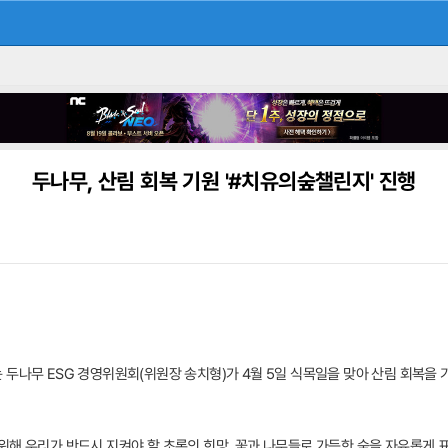
두나무, 산림 회복 기원 '#치유의숲챌린지' 진행
두나무 ESG 경영위원회(위원장 송치형)가 4월 5일 식목일을 맞아 산림 회복을 
위해 우리가 반드시 지켜야 할 초록의 희망, 꽃과 나무들로 가득한 숲을 자유롭게 