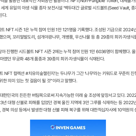
 활용한 대표적인 사회공헌 활동이다. NFT(Non-Fungible Token, 대체불
 유일의 야생 식물 종자 보전시설 ‘백두대간 글로벌 시드볼트(Seed Vault, 종
된다.
볼트 NFT 시즌 1은 누적 참여 인원 1만 121명을 기록했다. 조성된 기금으로 20
으며, 꼬리말발도리, 섬개야광나무, 개병풍, 우산나물 등 총 29종의 희귀·자생식
아 진행한 시드볼트 NFT 시즌 2에는 누적 참여 인원 1만 6036명이 함께했다. 
테마였던 무궁화 48개 품종과 39종의 희귀·자생식물이 식재된다.
트 NFT 컬렉션 #치유의숲챌린지’는 두나무가 그간 ‘나무’라는 키워드로 꾸준히 진
위한 의미 있는 첫 걸음이 될 것”이라고 말했다.
다 대한민국의 든든한 버팀목으로써 지속가능한 미래 숲 조성에 앞장서고 있다. 20
23년 대형 산불로 피해를 입었던 경북 울진 지역에 3만 그루를 식재하는 등 202
청, 경북 의성 등에서 발생한 대형 산불 피해 복구를 위해 대한적십자사에 10억원의 