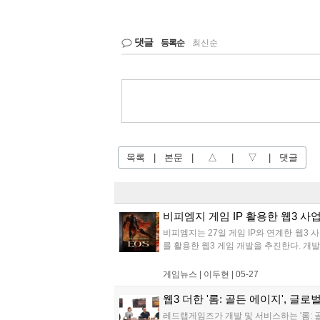
댓글
등록순
|
최신순
목록
|
본문
|
△
|
▽
|
댓글
비피엠지 게임 IP 활용한 웹3 사
비피엠지는 27일 게임 IP와 연계한 웹3 사
를 활용한 웹3 게임 개발을 추진한다. 개발
게임뉴스 |
이두현
|
05-27
웹3 더한 '롬: 골든 에이지', 글로
레드랩게임즈가 개발 및 서비스하는 '롬: 골