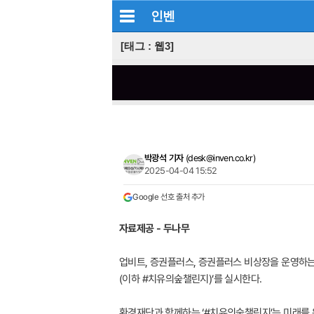
인벤
[태그 : 웹3]
박광석 기자
(
desk@inven.co.kr
)
2025-04-04 15:52
Google 선호 출처 추가
자료제공 - 두나무
업비트, 증권플러스, 증권플러스 비상장을 운영하는 
(이하 #치유의숲챌린지)’를 실시한다.
환경재단과 함께하는 ‘#치유의숲챌린지’는 미래를 