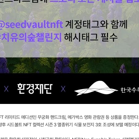
FT 리미티드 에디션인 무궁화 핸드크림, 메가박스 영화 관람권 등 상품을 증정한다
후 시드볼트 NFT 컬렉션 시즌 3 멸종위기 식물 보전지 3호 조성에 보탤 예정이다