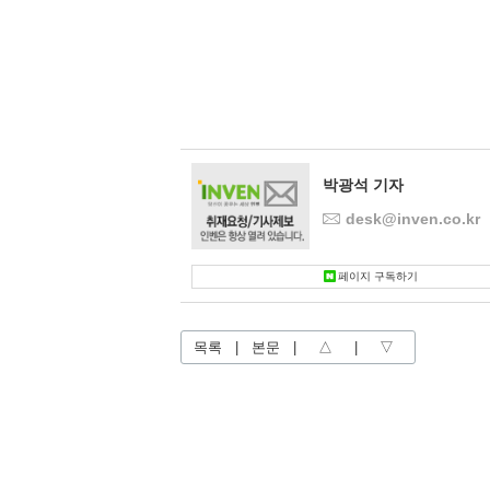
박광석 기자
desk@inven.co.kr
페이지 구독하기
목록
|
본문
|
△
|
▽