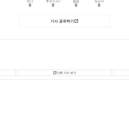
씬나
후속기사+
울음
녹는다
0
0
0
0
기사 공유하기
다른 기사 보기