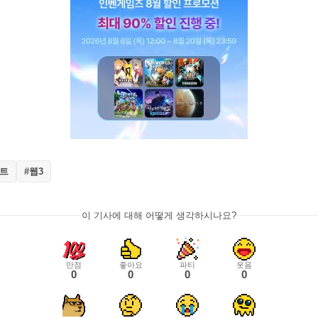
비트
#웹3
이 기사에 대해 어떻게 생각하시나요?
만점
좋아요
파티
웃음
0
0
0
0